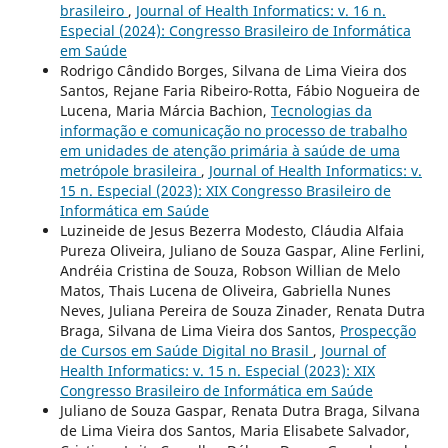
brasileiro
,
Journal of Health Informatics: v. 16 n.
Especial (2024): Congresso Brasileiro de Informática
em Saúde
Rodrigo Cândido Borges, Silvana de Lima Vieira dos
Santos, Rejane Faria Ribeiro-Rotta, Fábio Nogueira de
Lucena, Maria Márcia Bachion,
Tecnologias da
informação e comunicação no processo de trabalho
em unidades de atenção primária à saúde de uma
metrópole brasileira
,
Journal of Health Informatics: v.
15 n. Especial (2023): XIX Congresso Brasileiro de
Informática em Saúde
Luzineide de Jesus Bezerra Modesto, Cláudia Alfaia
Pureza Oliveira, Juliano de Souza Gaspar, Aline Ferlini,
Andréia Cristina de Souza, Robson Willian de Melo
Matos, Thais Lucena de Oliveira, Gabriella Nunes
Neves, Juliana Pereira de Souza Zinader, Renata Dutra
Braga, Silvana de Lima Vieira dos Santos,
Prospecção
de Cursos em Saúde Digital no Brasil
,
Journal of
Health Informatics: v. 15 n. Especial (2023): XIX
Congresso Brasileiro de Informática em Saúde
Juliano de Souza Gaspar, Renata Dutra Braga, Silvana
de Lima Vieira dos Santos, Maria Elisabete Salvador,