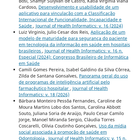
Bosi, Shamyr Sulyvan de Castro, Kátia Virginia Viana
Cardoso,
Desenvolvimento e usabilidade de um
aplicativo para vinculação com a Classificação
Internacional de Funcionalidade, Incapacidade e
Saúde
,
Journal of Health Informatics: v. 16 (2024)
Luiz Virginio, Julio Cesar dos Reis,
Aplicação de um
modelo de maturidade para segurança do paciente
em tecnologia da informação em saúde em hospitais
brasileiros
,
Journal of Health Informatics: v. 16 n.
Especial (2024): Congresso Brasileiro de Informática
em Saúde
Camili Gomes Pereira, Isabel Galdino da Silva Côrrea,
Zilda de Santana Gonsalves,
Panorama geral do uso
de programas de inteligência artificial pelo
farmacêutico hospitalar
,
Journal of Health
Informatics: v. 18 (2026)
Bárbara Monteiro Pessôa Fernandes, Caroline de
Moura Martins Lobo dos Santos, Carolina Abbott
Souto, Juliana Soria de Araújo, Paulo Cesar Camilo
Jorge, Manoel Miranda Sergio, Cláudia Torres
Coscarelli, Olívia Coutinho Gonçalves,
Uso da mídia
social associada à promoção de saúde em
Odontologia
,
Journal of Health Informatics: v. 15 n.