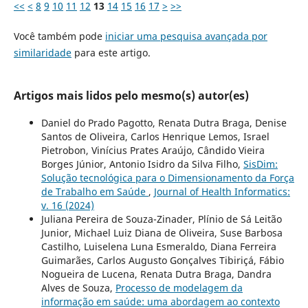
<<
<
8
9
10
11
12
13
14
15
16
17
>
>>
Você também pode
iniciar uma pesquisa avançada por
similaridade
para este artigo.
Artigos mais lidos pelo mesmo(s) autor(es)
Daniel do Prado Pagotto, Renata Dutra Braga, Denise
Santos de Oliveira, Carlos Henrique Lemos, Israel
Pietrobon, Vinícius Prates Araújo, Cândido Vieira
Borges Júnior, Antonio Isidro da Silva Filho,
SisDim:
Solução tecnológica para o Dimensionamento da Força
de Trabalho em Saúde
,
Journal of Health Informatics:
v. 16 (2024)
Juliana Pereira de Souza-Zinader, Plínio de Sá Leitão
Junior, Michael Luiz Diana de Oliveira, Suse Barbosa
Castilho, Luiselena Luna Esmeraldo, Diana Ferreira
Guimarães, Carlos Augusto Gonçalves Tibiriçá, Fábio
Nogueira de Lucena, Renata Dutra Braga, Dandra
Alves de Souza,
Processo de modelagem da
informação em saúde: uma abordagem ao contexto