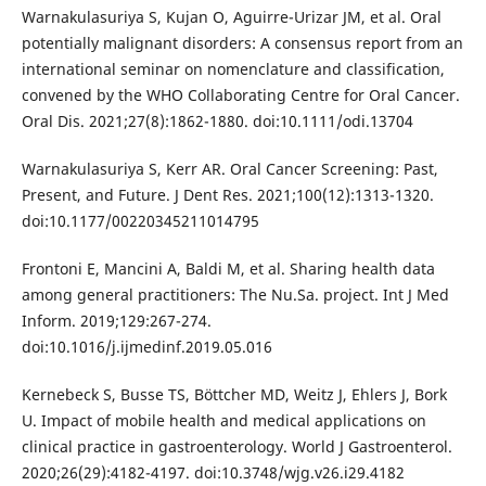
Warnakulasuriya S, Kujan O, Aguirre-Urizar JM, et al. Oral
potentially malignant disorders: A consensus report from an
international seminar on nomenclature and classification,
convened by the WHO Collaborating Centre for Oral Cancer.
Oral Dis. 2021;27(8):1862-1880. doi:10.1111/odi.13704
Warnakulasuriya S, Kerr AR. Oral Cancer Screening: Past,
Present, and Future. J Dent Res. 2021;100(12):1313-1320.
doi:10.1177/00220345211014795
Frontoni E, Mancini A, Baldi M, et al. Sharing health data
among general practitioners: The Nu.Sa. project. Int J Med
Inform. 2019;129:267-274.
doi:10.1016/j.ijmedinf.2019.05.016
Kernebeck S, Busse TS, Böttcher MD, Weitz J, Ehlers J, Bork
U. Impact of mobile health and medical applications on
clinical practice in gastroenterology. World J Gastroenterol.
2020;26(29):4182-4197. doi:10.3748/wjg.v26.i29.4182