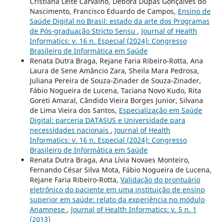
Cristiana Leite Carvalho, Débora Dupas Gonçalves do
Nascimento, Francisco Eduardo de Campos,
Ensino de
Saúde Digital no Brasil: estado da arte dos Programas
de Pós-graduação Stricto Sensu
,
Journal of Health
Informatics: v. 16 n. Especial (2024): Congresso
Brasileiro de Informática em Saúde
Renata Dutra Braga, Rejane Faria Ribeiro-Rotta, Ana
Laura de Sene Amâncio Zara, Sheila Mara Pedrosa,
Juliana Pereira de Souza-Zinader de Souza-Zinader,
Fábio Nogueira de Lucena, Taciana Novo Kudo, Rita
Goreti Amaral, Cândido Vieira Borges Junior, Silvana
de Lima Vieira dos Santos,
Especialização em Saúde
Digital: parceria DATASUS e Universidade para
necessidades nacionais
,
Journal of Health
Informatics: v. 16 n. Especial (2024): Congresso
Brasileiro de Informática em Saúde
Renata Dutra Braga, Ana Lívia Novaes Monteiro,
Fernando César Silva Mota, Fábio Nogueira de Lucena,
Rejane Faria Ribeiro-Rotta,
Validação do prontuário
eletrônico do paciente em uma instituição de ensino
superior em saúde: relato da experiência no módulo
Anamnese
,
Journal of Health Informatics: v. 5 n. 1
(2013)