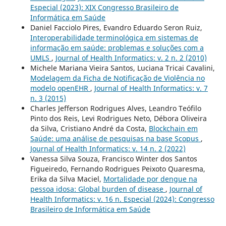
Especial (2023): XIX Congresso Brasileiro de
Informática em Saúde
Daniel Facciolo Pires, Evandro Eduardo Seron Ruiz,
Interoperabilidade terminológica em sistemas de
informação em saúde: problemas e soluções com a
UMLS
,
Journal of Health Informatics: v. 2 n. 2 (2010)
Michele Mariana Vieira Santos, Luciana Tricai Cavalini,
Modelagem da Ficha de Notificação de Violência no
modelo openEHR
,
Journal of Health Informatics: v. 7
n. 3 (2015)
Charles Jefferson Rodrigues Alves, Leandro Teófilo
Pinto dos Reis, Levi Rodrigues Neto, Débora Oliveira
da Silva, Cristiano André da Costa,
Blockchain em
Saúde: uma análise de pesquisas na base Scopus
,
Journal of Health Informatics: v. 14 n. 2 (2022)
Vanessa Silva Souza, Francisco Winter dos Santos
Figueiredo, Fernando Rodrigues Peixoto Quaresma,
Erika da Silva Maciel,
Mortalidade por dengue na
pessoa idosa: Global burden of disease
,
Journal of
Health Informatics: v. 16 n. Especial (2024): Congresso
Brasileiro de Informática em Saúde