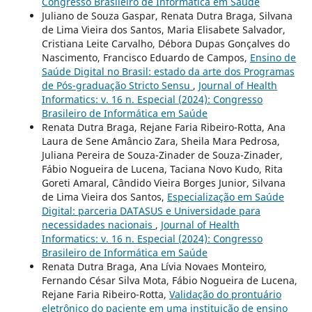
Congresso Brasileiro de Informática em Saúde
Juliano de Souza Gaspar, Renata Dutra Braga, Silvana
de Lima Vieira dos Santos, Maria Elisabete Salvador,
Cristiana Leite Carvalho, Débora Dupas Gonçalves do
Nascimento, Francisco Eduardo de Campos,
Ensino de
Saúde Digital no Brasil: estado da arte dos Programas
de Pós-graduação Stricto Sensu
,
Journal of Health
Informatics: v. 16 n. Especial (2024): Congresso
Brasileiro de Informática em Saúde
Renata Dutra Braga, Rejane Faria Ribeiro-Rotta, Ana
Laura de Sene Amâncio Zara, Sheila Mara Pedrosa,
Juliana Pereira de Souza-Zinader de Souza-Zinader,
Fábio Nogueira de Lucena, Taciana Novo Kudo, Rita
Goreti Amaral, Cândido Vieira Borges Junior, Silvana
de Lima Vieira dos Santos,
Especialização em Saúde
Digital: parceria DATASUS e Universidade para
necessidades nacionais
,
Journal of Health
Informatics: v. 16 n. Especial (2024): Congresso
Brasileiro de Informática em Saúde
Renata Dutra Braga, Ana Lívia Novaes Monteiro,
Fernando César Silva Mota, Fábio Nogueira de Lucena,
Rejane Faria Ribeiro-Rotta,
Validação do prontuário
eletrônico do paciente em uma instituição de ensino