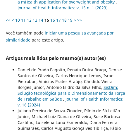
a mHealth application for overweight and obesity
,
Journal of Health Informatics: v. 15 n. 1 (2023)
<<
<
10
11
12
13
14
15
16
17
18
19
>
>>
Você também pode
iniciar uma pesquisa avançada por
similaridade
para este artigo.
Artigos mais lidos pelo mesmo(s) autor(es)
Daniel do Prado Pagotto, Renata Dutra Braga, Denise
Santos de Oliveira, Carlos Henrique Lemos, Israel
Pietrobon, Vinícius Prates Araújo, Cândido Vieira
Borges Júnior, Antonio Isidro da Silva Filho,
SisDim:
Solução tecnológica para o Dimensionamento da Força
de Trabalho em Saúde
,
Journal of Health Informatics:
v. 16 (2024)
Juliana Pereira de Souza-Zinader, Plínio de Sá Leitão
Junior, Michael Luiz Diana de Oliveira, Suse Barbosa
Castilho, Luiselena Luna Esmeraldo, Diana Ferreira
Guimarães, Carlos Augusto Gonçalves Tibiriçá, Fábio