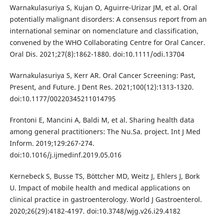
Warnakulasuriya S, Kujan O, Aguirre-Urizar JM, et al. Oral
potentially malignant disorders: A consensus report from an
international seminar on nomenclature and classification,
convened by the WHO Collaborating Centre for Oral Cancer.
Oral Dis. 2021;27(8):1862-1880. doi:10.1111/odi.13704
Warnakulasuriya S, Kerr AR. Oral Cancer Screening: Past,
Present, and Future. J Dent Res. 2021;100(12):1313-1320.
doi:10.1177/00220345211014795
Frontoni E, Mancini A, Baldi M, et al. Sharing health data
among general practitioners: The Nu.Sa. project. Int J Med
Inform. 2019;129:267-274.
doi:10.1016/j.ijmedinf.2019.05.016
Kernebeck S, Busse TS, Böttcher MD, Weitz J, Ehlers J, Bork
U. Impact of mobile health and medical applications on
clinical practice in gastroenterology. World J Gastroenterol.
2020;26(29):4182-4197. doi:10.3748/wjg.v26.i29.4182