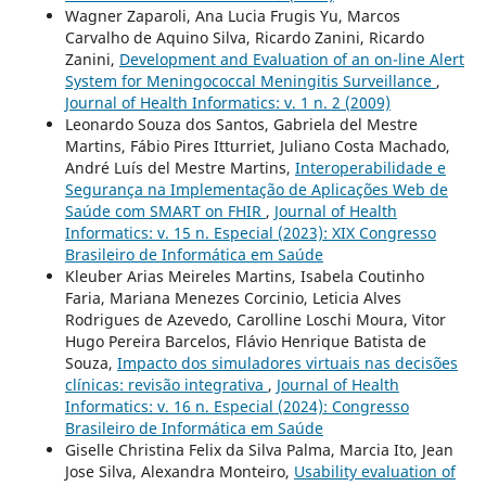
Wagner Zaparoli, Ana Lucia Frugis Yu, Marcos
Carvalho de Aquino Silva, Ricardo Zanini, Ricardo
Zanini,
Development and Evaluation of an on-line Alert
System for Meningococcal Meningitis Surveillance
,
Journal of Health Informatics: v. 1 n. 2 (2009)
Leonardo Souza dos Santos, Gabriela del Mestre
Martins, Fábio Pires Itturriet, Juliano Costa Machado,
André Luís del Mestre Martins,
Interoperabilidade e
Segurança na Implementação de Aplicações Web de
Saúde com SMART on FHIR
,
Journal of Health
Informatics: v. 15 n. Especial (2023): XIX Congresso
Brasileiro de Informática em Saúde
Kleuber Arias Meireles Martins, Isabela Coutinho
Faria, Mariana Menezes Corcinio, Leticia Alves
Rodrigues de Azevedo, Carolline Loschi Moura, Vitor
Hugo Pereira Barcelos, Flávio Henrique Batista de
Souza,
Impacto dos simuladores virtuais nas decisões
clínicas: revisão integrativa
,
Journal of Health
Informatics: v. 16 n. Especial (2024): Congresso
Brasileiro de Informática em Saúde
Giselle Christina Felix da Silva Palma, Marcia Ito, Jean
Jose Silva, Alexandra Monteiro,
Usability evaluation of