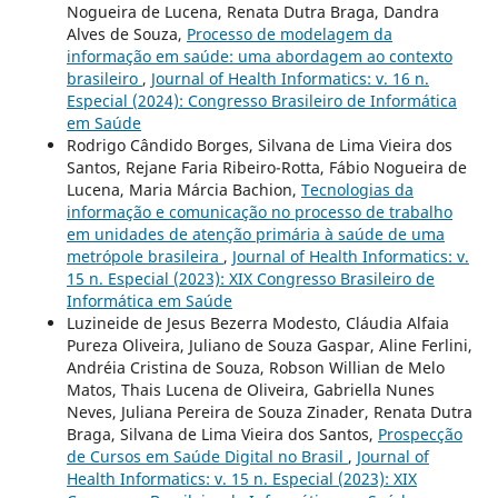
Nogueira de Lucena, Renata Dutra Braga, Dandra
Alves de Souza,
Processo de modelagem da
informação em saúde: uma abordagem ao contexto
brasileiro
,
Journal of Health Informatics: v. 16 n.
Especial (2024): Congresso Brasileiro de Informática
em Saúde
Rodrigo Cândido Borges, Silvana de Lima Vieira dos
Santos, Rejane Faria Ribeiro-Rotta, Fábio Nogueira de
Lucena, Maria Márcia Bachion,
Tecnologias da
informação e comunicação no processo de trabalho
em unidades de atenção primária à saúde de uma
metrópole brasileira
,
Journal of Health Informatics: v.
15 n. Especial (2023): XIX Congresso Brasileiro de
Informática em Saúde
Luzineide de Jesus Bezerra Modesto, Cláudia Alfaia
Pureza Oliveira, Juliano de Souza Gaspar, Aline Ferlini,
Andréia Cristina de Souza, Robson Willian de Melo
Matos, Thais Lucena de Oliveira, Gabriella Nunes
Neves, Juliana Pereira de Souza Zinader, Renata Dutra
Braga, Silvana de Lima Vieira dos Santos,
Prospecção
de Cursos em Saúde Digital no Brasil
,
Journal of
Health Informatics: v. 15 n. Especial (2023): XIX