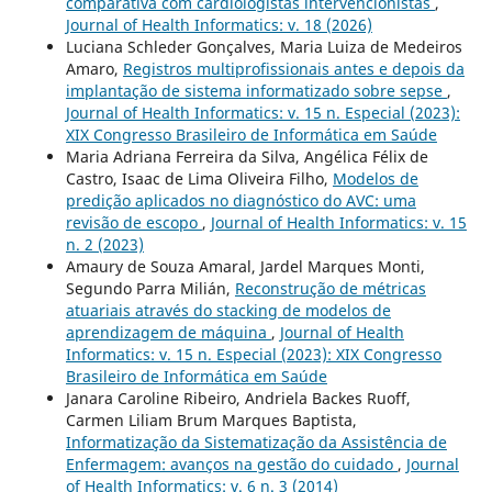
comparativa com cardiologistas intervencionistas
,
Journal of Health Informatics: v. 18 (2026)
Luciana Schleder Gonçalves, Maria Luiza de Medeiros
Amaro,
Registros multiprofissionais antes e depois da
implantação de sistema informatizado sobre sepse
,
Journal of Health Informatics: v. 15 n. Especial (2023):
XIX Congresso Brasileiro de Informática em Saúde
Maria Adriana Ferreira da Silva, Angélica Félix de
Castro, Isaac de Lima Oliveira Filho,
Modelos de
predição aplicados no diagnóstico do AVC: uma
revisão de escopo
,
Journal of Health Informatics: v. 15
n. 2 (2023)
Amaury de Souza Amaral, Jardel Marques Monti,
Segundo Parra Milián,
Reconstrução de métricas
atuariais através do stacking de modelos de
aprendizagem de máquina
,
Journal of Health
Informatics: v. 15 n. Especial (2023): XIX Congresso
Brasileiro de Informática em Saúde
Janara Caroline Ribeiro, Andriela Backes Ruoff,
Carmen Liliam Brum Marques Baptista,
Informatização da Sistematização da Assistência de
Enfermagem: avanços na gestão do cuidado
,
Journal
of Health Informatics: v. 6 n. 3 (2014)