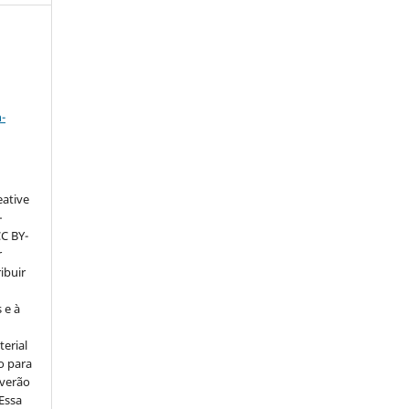
a
-
eative
–
CC BY-
r
ribuir
 e à
erial
o para
everão
 Essa