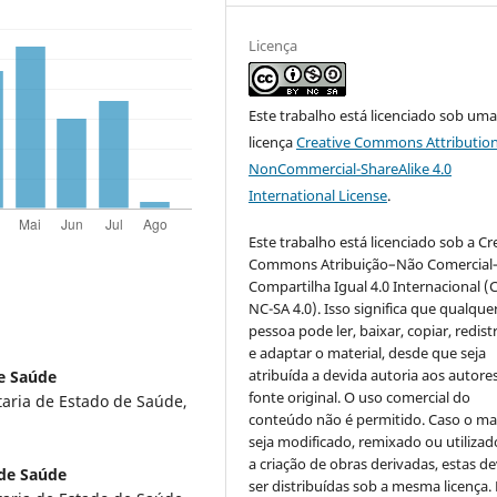
Licença
Este trabalho está licenciado sob um
licença
Creative Commons Attribution
NonCommercial-ShareAlike 4.0
International License
.
Este trabalho está licenciado sob a Cr
Commons Atribuição–Não Comercial
Compartilha Igual 4.0 Internacional (
NC-SA 4.0). Isso significa que qualque
pessoa pode ler, baixar, copiar, redist
e adaptar o material, desde que seja
atribuída a devida autoria aos autores
de Saúde
fonte original. O uso comercial do
taria de Estado de Saúde,
conteúdo não é permitido. Caso o mat
seja modificado, remixado ou utilizad
a criação de obras derivadas, estas d
 de Saúde
ser distribuídas sob a mesma licença.