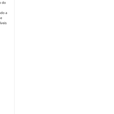
o do
ndo a
ue
íveis