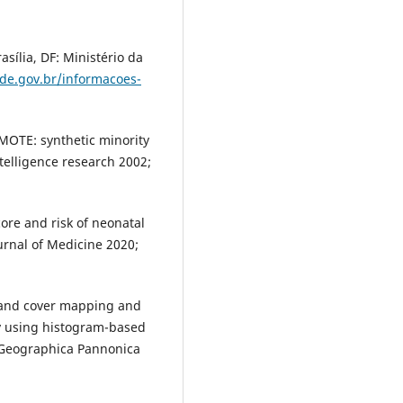
sília, DF: Ministério da
ude.gov.br/informacoes-
SMOTE: synthetic minority
ntelligence research 2002;
core and risk of neonatal
rnal of Medicine 2020;
 land cover mapping and
y using histogram-based
". Geographica Pannonica