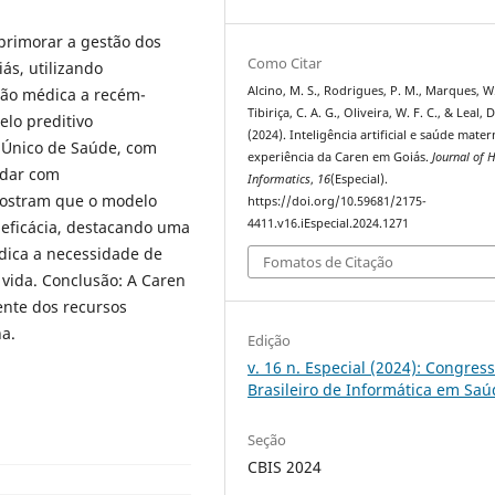
aprimorar a gestão dos
Como Citar
ás, utilizando
Alcino, M. S., Rodrigues, P. M., Marques, W.
nção médica a recém-
Tibiriça, C. A. G., Oliveira, W. F. C., & Leal, D
lo preditivo
(2024). Inteligência artificial e saúde mater
 Único de Saúde, com
experiência da Caren em Goiás.
Journal of 
idar com
Informatics
,
16
(Especial).
mostram que o modelo
https://doi.org/10.59681/2175-
4411.v16.iEspecial.2024.1271
 eficácia, destacando uma
dica a necessidade de
Fomatos de Citação
 vida. Conclusão: A Caren
ente dos recursos
a.
Edição
v. 16 n. Especial (2024): Congres
Brasileiro de Informática em Sa
Seção
CBIS 2024