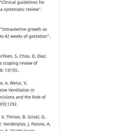
"Clinical guidelines for
a systematic review".
 "Intrauterine growth as
to 42 weeks of gestation".
rifeen, S, Chou, D, Diaz,
 a scoping review of
; 13(10)..
 A, Weiss, V,
ive Ventilation in
cisions and the Role of
(9):1292.
, Thirion, B, Grisel, O,
, Vanderplas, J, Passos, A,
 E. "Scikit-learn: