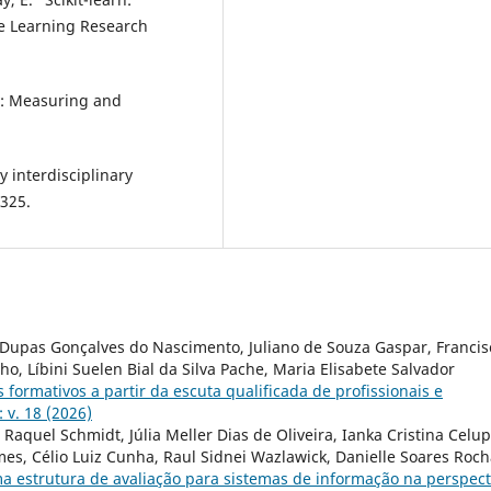
ne Learning Research
hy: Measuring and
 interdisciplinary
–325.
a Dupas Gonçalves do Nascimento, Juliano de Souza Gaspar, Francis
o, Líbini Suelen Bial da Silva Pache, Maria Elisabete Salvador
 formativos a partir da escuta qualificada de profissionais e
 v. 18 (2026)
Raquel Schmidt, Júlia Meller Dias de Oliveira, Ianka Cristina Celup
es, Célio Luiz Cunha, Raul Sidnei Wazlawick, Danielle Soares Roc
a estrutura de avaliação para sistemas de informação na perspect