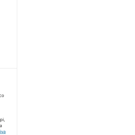
co
pi,
ha
iva