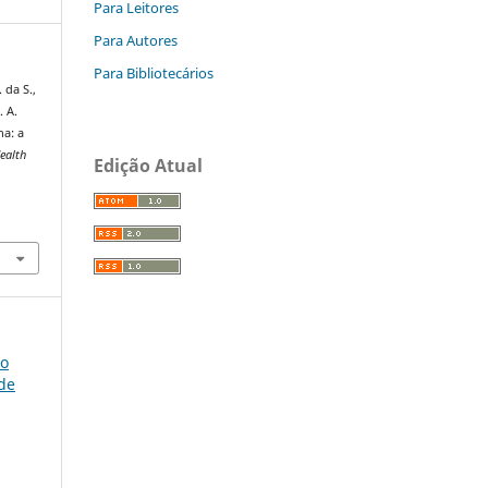
Para Leitores
Para Autores
Para Bibliotecários
 da S.,
. A.
na: a
Health
Edição Atual
so
úde