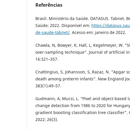
Referências
Brasil. Ministério da Saúde. DATASUS. Tabnet. Bra
Saúde; 2022. Disponível em:
https://datasus.sa
de-saude-tabnet/
. Acesso em: janeiro de 2022.
Chawla, N, Bowyer, K, Hall, L, Kegelmeyer, W. "
over-sampling technique". Journal of artificial i
16:321–357.
Cnattingius, S, Johansson, S, Razaz, N. "Apgar s
death among preterm infants". New England Jou
383(1):49–57.
Gudmann, A, Mucsi, L. "Pixel and object-based
change detection from 1986 to 2020 for Hungar
gradient boosting classification tree classifier
2022; 26(3).