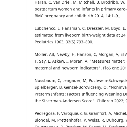
Haran, C, Van Driel, M, Mitchell, B, Brodribb, W. 
postpartum women and infants in primary care–
BMC pregnancy and childbirth 2014; 14:1–9..
Lubchenco, L, Hansman, C, Dressler, M, Boyd, E.
estimated from liveborn birth-weight data at 24 
Pediatrics 1963; 32(5):793–800.
Moller, AB, Newby, H, Hanson, C, Morgan, A, El A
T, Say, L, Askew, I, Moran, A. "Measures matter:
maternal and newborn indicators". PloS one 2018
Nussbaum, C, Lengauer, M, Puchwein-Schwepcke,
Spielberger, B, Genzel-Boroviczeny, O. "Noninvas
Preterm Infants: Factors Influencing Weaning De
the Silverman-Andersen Score". Children 2022; 9
Pedregosa, F, Varoquaux, G, Gramfort, A, Michel, V
Blondel, M, Prettenhofer, P, Weiss, R, Dubourg, V
Cournapeau, D, Brucher, M, Perrot, M, Duchesnay,