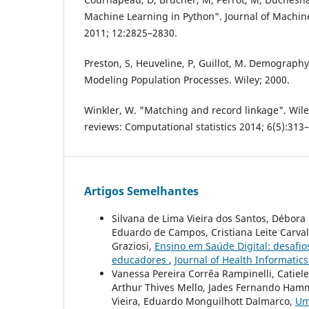
Machine Learning in Python". Journal of Machi
2011; 12:2825–2830.
Preston, S, Heuveline, P, Guillot, M. Demograp
Modeling Population Processes. Wiley; 2000.
Winkler, W. "Matching and record linkage". Wiley
reviews: Computational statistics 2014; 6(5):313
Artigos Semelhantes
Silvana de Lima Vieira dos Santos, Débor
Eduardo de Campos, Cristiana Leite Carvalh
Graziosi,
Ensino em Saúde Digital: desafios
educadores
,
Journal of Health Informatics:
Vanessa Pereira Corrêa Rampinelli, Catiele 
Arthur Thives Mello, Jades Fernando Hamm
Vieira, Eduardo Monguilhott Dalmarco,
Um