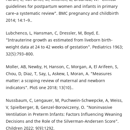
guidelines for postpartum women and infants in primary
care–a systematic review". BMC pregnancy and childbirth
2014; 14:1–9..
Lubchenco, L, Hansman, C, Dressler, M, Boyd, E.
"Intrauterine growth as estimated from liveborn birth-
weight data at 24 to 42 weeks of gestation". Pediatrics 1963;
32(5):793–800.
Moller, AB, Newby, H, Hanson, C, Morgan, A, El Arifeen, S,
Chou, D, Diaz, T, Say, L, Askew, I, Moran, A. "Measures
matter: a scoping review of maternal and newborn
indicators". PloS one 2018; 13(10)..
Nussbaum, C, Lengauer, M, Puchwein-Schwepcke, A, Weiss,
V, Spielberger, B, Genzel-Boroviczeny, O. "Noninvasive
Ventilation in Preterm Infants: Factors Influencing Weaning
Decisions and the Role of the Silverman-Andersen Score".
Children 2022; 9(9):1292.