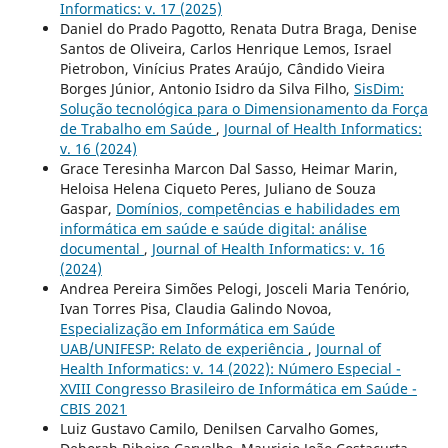
Informatics: v. 17 (2025)
Daniel do Prado Pagotto, Renata Dutra Braga, Denise
Santos de Oliveira, Carlos Henrique Lemos, Israel
Pietrobon, Vinícius Prates Araújo, Cândido Vieira
Borges Júnior, Antonio Isidro da Silva Filho,
SisDim:
Solução tecnológica para o Dimensionamento da Força
de Trabalho em Saúde
,
Journal of Health Informatics:
v. 16 (2024)
Grace Teresinha Marcon Dal Sasso, Heimar Marin,
Heloisa Helena Ciqueto Peres, Juliano de Souza
Gaspar,
Domínios, competências e habilidades em
informática em saúde e saúde digital: análise
documental
,
Journal of Health Informatics: v. 16
(2024)
Andrea Pereira Simões Pelogi, Josceli Maria Tenório,
Ivan Torres Pisa, Claudia Galindo Novoa,
Especialização em Informática em Saúde
UAB/UNIFESP: Relato de experiência
,
Journal of
Health Informatics: v. 14 (2022): Número Especial -
XVIII Congresso Brasileiro de Informática em Saúde -
CBIS 2021
Luiz Gustavo Camilo, Denilsen Carvalho Gomes,