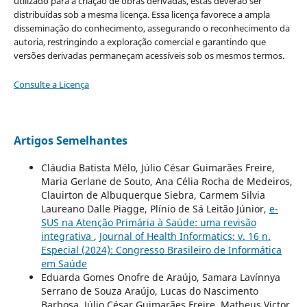
utilizado para a criação de obras derivadas, estas deverão ser
distribuídas sob a mesma licença. Essa licença favorece a ampla
disseminação do conhecimento, assegurando o reconhecimento da
autoria, restringindo a exploração comercial e garantindo que
versões derivadas permaneçam acessíveis sob os mesmos termos.
Consulte a Licença
Artigos Semelhantes
Cláudia Batista Mélo, Júlio César Guimarães Freire,
Maria Gerlane de Souto, Ana Célia Rocha de Medeiros,
Clauirton de Albuquerque Siebra, Carmem Silvia
Laureano Dalle Piagge, Plínio de Sá Leitão Júnior,
e-
SUS na Atenção Primária à Saúde: uma revisão
integrativa
,
Journal of Health Informatics: v. 16 n.
Especial (2024): Congresso Brasileiro de Informática
em Saúde
Eduarda Gomes Onofre de Araújo, Samara Lavínnya
Serrano de Souza Araújo, Lucas do Nascimento
Barbosa, Júlio César Guimarães Freire, Matheus Victor