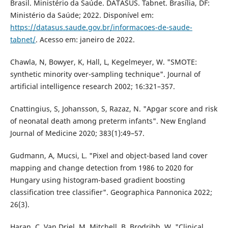
Brasil. Ministério da Saúde. DATASUS. Tabnet. Brasília, DF:
Ministério da Saúde; 2022. Disponível em:
https://datasus.saude.gov.br/informacoes-de-saude-
tabnet/
. Acesso em: janeiro de 2022.
Chawla, N, Bowyer, K, Hall, L, Kegelmeyer, W. "SMOTE:
synthetic minority over-sampling technique". Journal of
artificial intelligence research 2002; 16:321–357.
Cnattingius, S, Johansson, S, Razaz, N. "Apgar score and risk
of neonatal death among preterm infants". New England
Journal of Medicine 2020; 383(1):49–57.
Gudmann, A, Mucsi, L. "Pixel and object-based land cover
mapping and change detection from 1986 to 2020 for
Hungary using histogram-based gradient boosting
classification tree classifier". Geographica Pannonica 2022;
26(3).
Haran, C, Van Driel, M, Mitchell, B, Brodribb, W. "Clinical