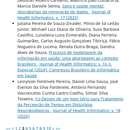
Deborah Ribeiro Carvalho, Mauricio João Costacurta,
Marcia Daniele Seima,
Sono e saúde mental:
descobertas da mineração de dados
,
Journal of
Health Informatics: v. 17 (2025)
Juliana Pereira de Souza-Zinader, Plínio de Sá Leitão
Junior, Michael Luiz Diana de Oliveira, Suse Barbosa
Castilho, Luiselena Luna Esmeraldo, Diana Ferreira
Guimarães, Carlos Augusto Gonçalves Tibiriçá, Fábio
Nogueira de Lucena, Renata Dutra Braga, Dandra
Alves de Souza,
Processo de modelagem da
informação em saúde: uma abordagem ao contexto
brasileiro
,
Journal of Health Informatics: v. 16 n.
Especial (2024): Congresso Brasileiro de Informática
em Saúde
Leinylson Fontinele Pereira, Daniel Lima Sousa, José
Everton da Silva Fontenele, António Fernando
Vasconcelos Cunha Castro Coelho, Silmar Silva
Teixeira,
Co-Design de um Jogo Sério para Tratamento
da Percepção de Tempo em Distúrbios
Neurobiológicos
,
Journal of Health Informatics: v. 18
(2026)
<<
<
1
2
3
4
5
6
7
8
9
10
>
>>