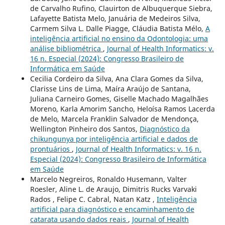
de Carvalho Rufino, Clauirton de Albuquerque Siebra,
Lafayette Batista Melo, Januária de Medeiros Silva,
Carmem Silva L. Dalle Piagge, Cláudia Batista Mélo,
A
inteligência artificial no ensino da Odontologia: uma
análise bibliométrica
,
Journal of Health Informatics: v.
16 n. Especial (2024): Congresso Brasileiro de
Informática em Saúde
Cecilia Cordeiro da Silva, Ana Clara Gomes da Silva,
Clarisse Lins de Lima, Maíra Araújo de Santana,
Juliana Carneiro Gomes, Giselle Machado Magalhães
Moreno, Karla Amorim Sancho, Heloísa Ramos Lacerda
de Melo, Marcela Franklin Salvador de Mendonça,
Wellington Pinheiro dos Santos,
Diagnóstico da
chikungunya por inteligência artificial e dados de
prontuários
,
Journal of Health Informatics: v. 16 n.
Especial (2024): Congresso Brasileiro de Informática
em Saúde
Marcelo Negreiros, Ronaldo Husemann, Valter
Roesler, Aline L. de Araujo, Dimitris Rucks Varvaki
Rados , Felipe C. Cabral, Natan Katz ,
Inteligência
artificial para diagnóstico e encaminhamento de
catarata usando dados reais
,
Journal of Health