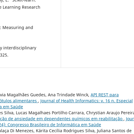
ne Learning Research
hy: Measuring and
 interdisciplinary
–325.
lávia Magalhães Guedes, Ana Trindade Winck,
API REST para
ótulos alimentares
,
Journal of Health Informatics: v. 16 n. Especial
ica em Saúde
es Silva, Lucas Magalhaes Portilho Carrara, Chrystian Araujo Pereir
ição de ansiedade em dependentes químicos em reabilitação
,
Jou
2024): Congresso Brasileiro de Informática em Saúde
ça Di Menezes, Kárita Cecília Rodrigues Silva, Juliana Santos de