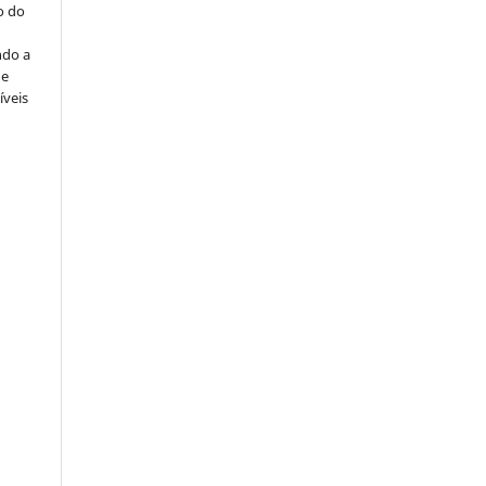
o do
ndo a
ue
íveis