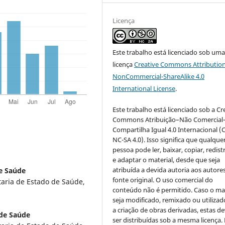
Licença
Este trabalho está licenciado sob um
licença
Creative Commons Attribution
NonCommercial-ShareAlike 4.0
International License
.
Este trabalho está licenciado sob a Cr
Commons Atribuição–Não Comercial
Compartilha Igual 4.0 Internacional (
NC-SA 4.0). Isso significa que qualque
pessoa pode ler, baixar, copiar, redist
e adaptar o material, desde que seja
atribuída a devida autoria aos autores
de Saúde
fonte original. O uso comercial do
taria de Estado de Saúde,
conteúdo não é permitido. Caso o mat
seja modificado, remixado ou utilizad
a criação de obras derivadas, estas d
 de Saúde
ser distribuídas sob a mesma licença.