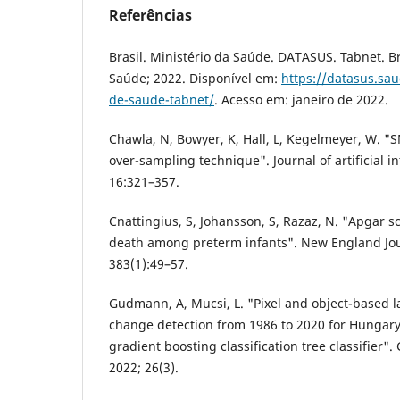
Referências
Brasil. Ministério da Saúde. DATASUS. Tabnet. Bra
Saúde; 2022. Disponível em:
https://datasus.sa
de-saude-tabnet/
. Acesso em: janeiro de 2022.
Chawla, N, Bowyer, K, Hall, L, Kegelmeyer, W. "
over-sampling technique". Journal of artificial i
16:321–357.
Cnattingius, S, Johansson, S, Razaz, N. "Apgar s
death among preterm infants". New England Jou
383(1):49–57.
Gudmann, A, Mucsi, L. "Pixel and object-based
change detection from 1986 to 2020 for Hungar
gradient boosting classification tree classifier
2022; 26(3).