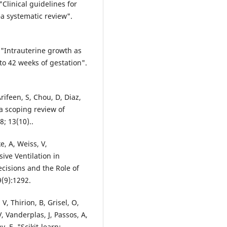
"Clinical guidelines for
a systematic review".
 "Intrauterine growth as
to 42 weeks of gestation".
rifeen, S, Chou, D, Diaz,
 a scoping review of
; 13(10)..
 A, Weiss, V,
ive Ventilation in
cisions and the Role of
(9):1292.
, Thirion, B, Grisel, O,
, Vanderplas, J, Passos, A,
 E. "Scikit-learn: