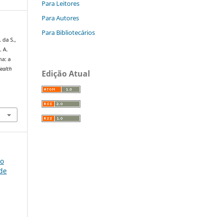
Para Leitores
Para Autores
Para Bibliotecários
 da S.,
. A.
na: a
Health
Edição Atual
so
úde