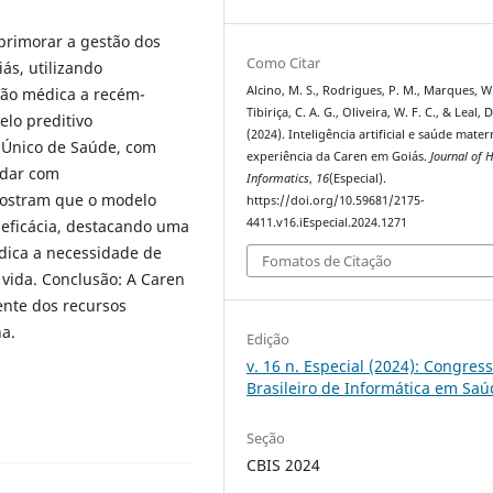
aprimorar a gestão dos
Como Citar
ás, utilizando
Alcino, M. S., Rodrigues, P. M., Marques, W.
nção médica a recém-
Tibiriça, C. A. G., Oliveira, W. F. C., & Leal, D
lo preditivo
(2024). Inteligência artificial e saúde mater
 Único de Saúde, com
experiência da Caren em Goiás.
Journal of 
idar com
Informatics
,
16
(Especial).
mostram que o modelo
https://doi.org/10.59681/2175-
4411.v16.iEspecial.2024.1271
 eficácia, destacando uma
dica a necessidade de
Fomatos de Citação
 vida. Conclusão: A Caren
ente dos recursos
a.
Edição
v. 16 n. Especial (2024): Congres
Brasileiro de Informática em Sa
Seção
CBIS 2024