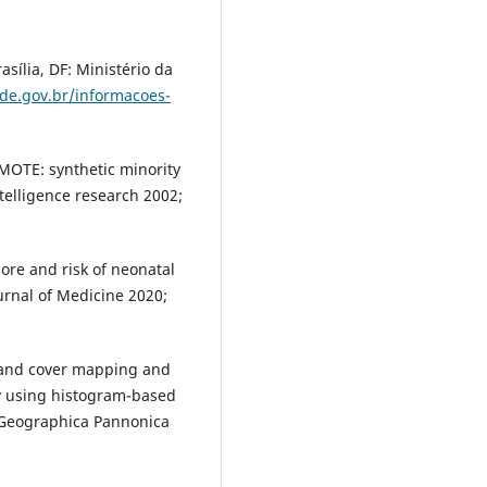
sília, DF: Ministério da
ude.gov.br/informacoes-
SMOTE: synthetic minority
ntelligence research 2002;
core and risk of neonatal
rnal of Medicine 2020;
 land cover mapping and
y using histogram-based
". Geographica Pannonica