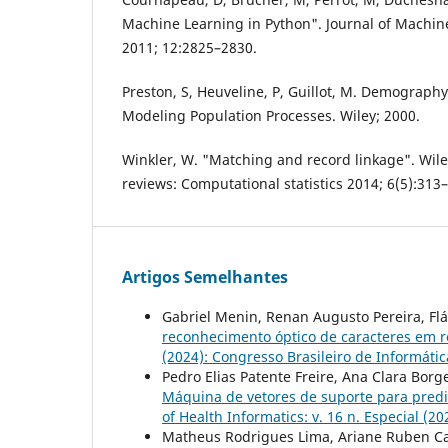
Machine Learning in Python". Journal of Machi
2011; 12:2825–2830.
Preston, S, Heuveline, P, Guillot, M. Demograp
Modeling Population Processes. Wiley; 2000.
Winkler, W. "Matching and record linkage". Wiley
reviews: Computational statistics 2014; 6(5):313
Artigos Semelhantes
Gabriel Menin, Renan Augusto Pereira, F
reconhecimento óptico de caracteres em r
(2024): Congresso Brasileiro de Informát
Pedro Elias Patente Freire, Ana Clara Borg
Máquina de vetores de suporte para pred
of Health Informatics: v. 16 n. Especial (
Matheus Rodrigues Lima, Ariane Ruben Cala