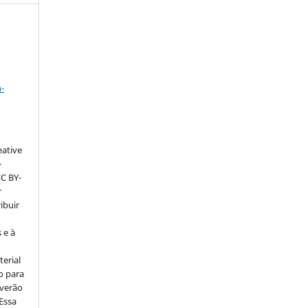
a
-
eative
–
CC BY-
r
ribuir
 e à
erial
o para
everão
 Essa