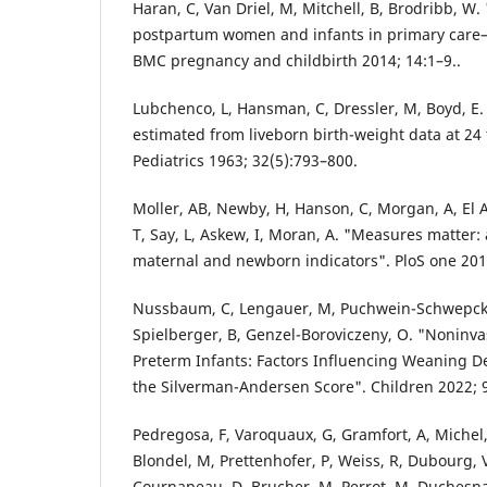
Haran, C, Van Driel, M, Mitchell, B, Brodribb, W. 
postpartum women and infants in primary care–
BMC pregnancy and childbirth 2014; 14:1–9..
Lubchenco, L, Hansman, C, Dressler, M, Boyd, E.
estimated from liveborn birth-weight data at 24 
Pediatrics 1963; 32(5):793–800.
Moller, AB, Newby, H, Hanson, C, Morgan, A, El A
T, Say, L, Askew, I, Moran, A. "Measures matter:
maternal and newborn indicators". PloS one 2018
Nussbaum, C, Lengauer, M, Puchwein-Schwepcke,
Spielberger, B, Genzel-Boroviczeny, O. "Noninvas
Preterm Infants: Factors Influencing Weaning De
the Silverman-Andersen Score". Children 2022; 9
Pedregosa, F, Varoquaux, G, Gramfort, A, Michel, V
Blondel, M, Prettenhofer, P, Weiss, R, Dubourg, V
Cournapeau, D, Brucher, M, Perrot, M, Duchesnay,