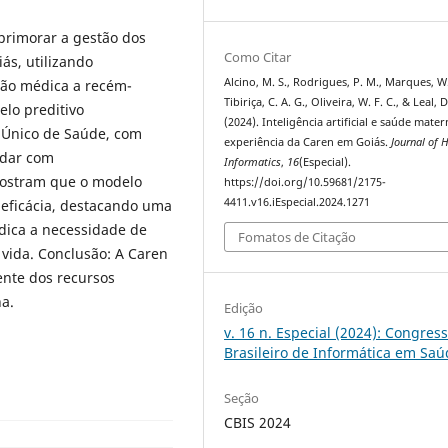
aprimorar a gestão dos
Como Citar
ás, utilizando
Alcino, M. S., Rodrigues, P. M., Marques, W.
nção médica a recém-
Tibiriça, C. A. G., Oliveira, W. F. C., & Leal, D
lo preditivo
(2024). Inteligência artificial e saúde mater
 Único de Saúde, com
experiência da Caren em Goiás.
Journal of 
idar com
Informatics
,
16
(Especial).
mostram que o modelo
https://doi.org/10.59681/2175-
4411.v16.iEspecial.2024.1271
 eficácia, destacando uma
dica a necessidade de
Fomatos de Citação
 vida. Conclusão: A Caren
ente dos recursos
a.
Edição
v. 16 n. Especial (2024): Congres
Brasileiro de Informática em Sa
Seção
CBIS 2024