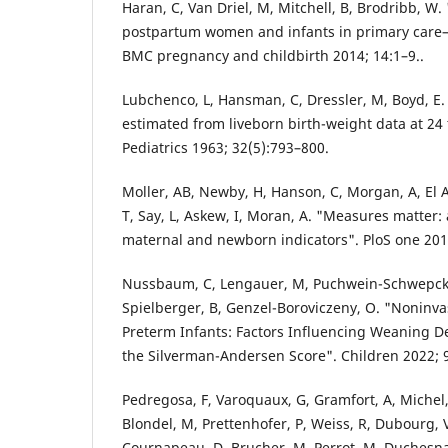
Haran, C, Van Driel, M, Mitchell, B, Brodribb, W. 
postpartum women and infants in primary care–
BMC pregnancy and childbirth 2014; 14:1–9..
Lubchenco, L, Hansman, C, Dressler, M, Boyd, E.
estimated from liveborn birth-weight data at 24 
Pediatrics 1963; 32(5):793–800.
Moller, AB, Newby, H, Hanson, C, Morgan, A, El A
T, Say, L, Askew, I, Moran, A. "Measures matter:
maternal and newborn indicators". PloS one 2018
Nussbaum, C, Lengauer, M, Puchwein-Schwepcke,
Spielberger, B, Genzel-Boroviczeny, O. "Noninvas
Preterm Infants: Factors Influencing Weaning De
the Silverman-Andersen Score". Children 2022; 9
Pedregosa, F, Varoquaux, G, Gramfort, A, Michel, V
Blondel, M, Prettenhofer, P, Weiss, R, Dubourg, V
Cournapeau, D, Brucher, M, Perrot, M, Duchesnay,