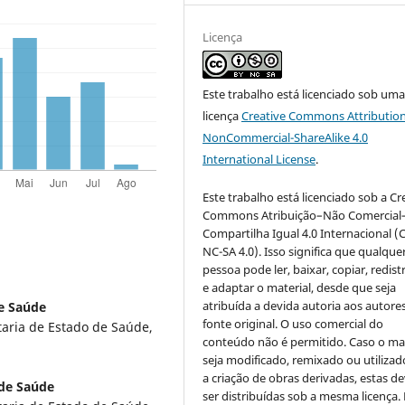
Licença
Este trabalho está licenciado sob um
licença
Creative Commons Attribution
NonCommercial-ShareAlike 4.0
International License
.
Este trabalho está licenciado sob a Cr
Commons Atribuição–Não Comercial
Compartilha Igual 4.0 Internacional (
NC-SA 4.0). Isso significa que qualque
pessoa pode ler, baixar, copiar, redist
e adaptar o material, desde que seja
atribuída a devida autoria aos autores
de Saúde
fonte original. O uso comercial do
taria de Estado de Saúde,
conteúdo não é permitido. Caso o mat
seja modificado, remixado ou utilizad
a criação de obras derivadas, estas d
 de Saúde
ser distribuídas sob a mesma licença.