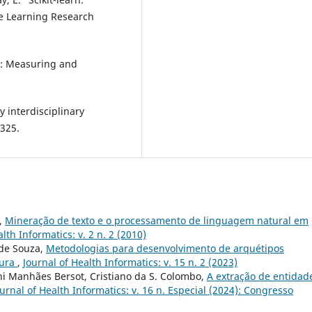
ne Learning Research
hy: Measuring and
 interdisciplinary
–325.
,
Mineração de texto e o processamento de linguagem natural em
lth Informatics: v. 2 n. 2 (2010)
 de Souza,
Metodologias para desenvolvimento de arquétipos
tura
,
Journal of Health Informatics: v. 15 n. 2 (2023)
ni Manhães Bersot, Cristiano da S. Colombo,
A extração de entidad
ournal of Health Informatics: v. 16 n. Especial (2024): Congresso