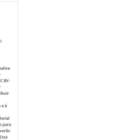
a
-
eative
–
CC BY-
r
ribuir
 e à
erial
o para
everão
 Essa