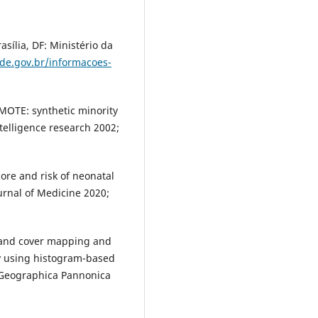
sília, DF: Ministério da
ude.gov.br/informacoes-
SMOTE: synthetic minority
ntelligence research 2002;
core and risk of neonatal
rnal of Medicine 2020;
 land cover mapping and
y using histogram-based
". Geographica Pannonica