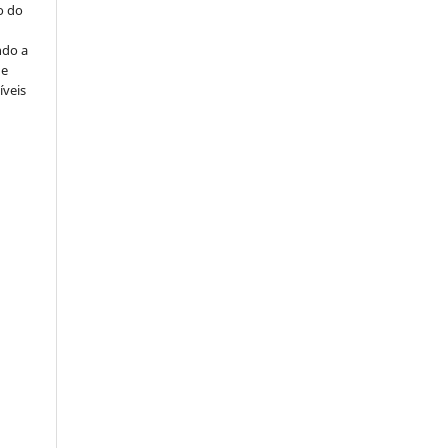
o do
ndo a
ue
íveis