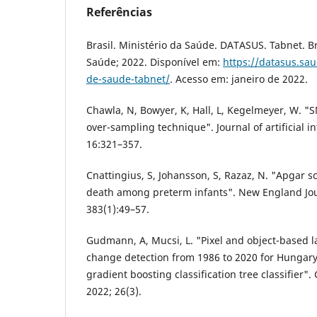
Referências
Brasil. Ministério da Saúde. DATASUS. Tabnet. Bra
Saúde; 2022. Disponível em:
https://datasus.sa
de-saude-tabnet/
. Acesso em: janeiro de 2022.
Chawla, N, Bowyer, K, Hall, L, Kegelmeyer, W. "
over-sampling technique". Journal of artificial i
16:321–357.
Cnattingius, S, Johansson, S, Razaz, N. "Apgar s
death among preterm infants". New England Jou
383(1):49–57.
Gudmann, A, Mucsi, L. "Pixel and object-based
change detection from 1986 to 2020 for Hungar
gradient boosting classification tree classifier
2022; 26(3).