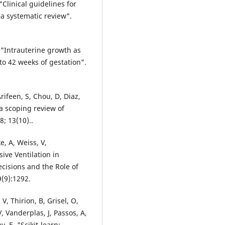
"Clinical guidelines for
a systematic review".
 "Intrauterine growth as
to 42 weeks of gestation".
rifeen, S, Chou, D, Diaz,
 a scoping review of
; 13(10)..
 A, Weiss, V,
ive Ventilation in
cisions and the Role of
(9):1292.
, Thirion, B, Grisel, O,
, Vanderplas, J, Passos, A,
 E. "Scikit-learn: