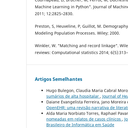
Machine Learning in Python". Journal of Machi
2011; 12:2825–2830.
Preston, S, Heuveline, P, Guillot, M. Demograp
Modeling Population Processes. Wiley; 2000.
Winkler, W. "Matching and record linkage". Wiley
reviews: Computational statistics 2014; 6(5):313
Artigos Semelhantes
Hugo Bulegon, Claudia Maria Cabral Moro
sumários de alta hospitalar
,
Journal of Hea
Daiane Evangelista Ferreira, Jano Moreira
OpenEHR: uma revisão narrativa de litera
Alda Maria Norbiato Torres, Raphael Pava
nomeadas em relatos de casos clínicos
,
J
Brasileiro de Informática em Saúde