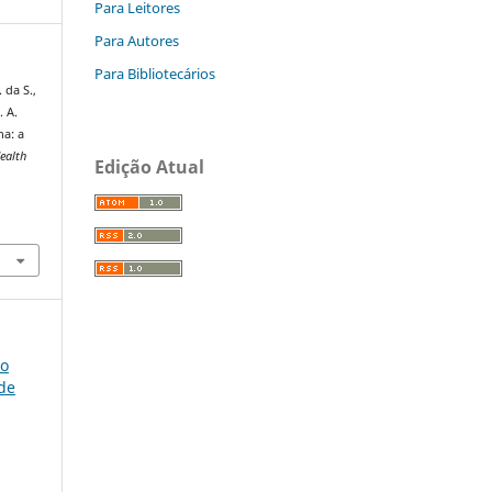
Para Leitores
Para Autores
Para Bibliotecários
 da S.,
. A.
na: a
Health
Edição Atual
so
úde