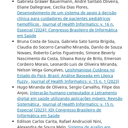
Gabriela Gräwer Bauermann, André Santaló Oliveira,
Eliane Dallegrave, Cecília Dias Flores,
Desenvolvimento de um sistema de apoio à decisão
clínica para cuidadores de pacientes pediátricos
hemofílicos
,
Journal of Health Informatics: v. 16 n.
Especial (2024): Congresso Brasileiro de Informática
em Saúde
Bruna Costa de Souza, Gabriela Sato Santa Brígida,
Claudia do Socorro Carvalho Miranda, Danilo de Souza
Novaes, Roberto Carlos Figueiredo, Simone Beverly
Nascimento da Costa, Silvana Rossy de Brito, Emerson
Cordeiro Morais, Leonardo Luis de Oliveira Miranda,
Nelson Veiga Gonçalves,
Leishmaniose Cutânea no
Estado do Pará, Brasil: Análise Baseada em Lógica
Fuzzy
,
Journal of Health Informatics: v. 15 n. 1 (2023)
Hugo Miranda de Oliveira, Sergio Carvalho, Filipe dos
Anjos,
Interação humano-computador e Letramento
digital em saúde utilizando aplicações móveis: Revisão
Sistemática
,
Journal of Health Informatics: v. 15 n.
Especial (2023): XIX Congresso Brasileiro de
Informática em Saúde
Edilson Carlos Carita, Rafael Andrucioli Nini,
Alexandra de Souza Melo,
Sistema de auxílio aos