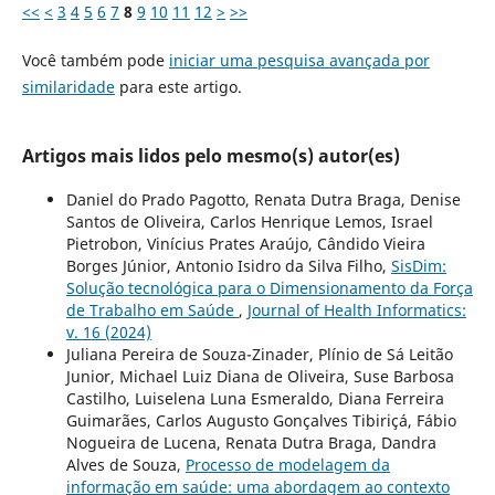
<<
<
3
4
5
6
7
8
9
10
11
12
>
>>
Você também pode
iniciar uma pesquisa avançada por
similaridade
para este artigo.
Artigos mais lidos pelo mesmo(s) autor(es)
Daniel do Prado Pagotto, Renata Dutra Braga, Denise
Santos de Oliveira, Carlos Henrique Lemos, Israel
Pietrobon, Vinícius Prates Araújo, Cândido Vieira
Borges Júnior, Antonio Isidro da Silva Filho,
SisDim:
Solução tecnológica para o Dimensionamento da Força
de Trabalho em Saúde
,
Journal of Health Informatics:
v. 16 (2024)
Juliana Pereira de Souza-Zinader, Plínio de Sá Leitão
Junior, Michael Luiz Diana de Oliveira, Suse Barbosa
Castilho, Luiselena Luna Esmeraldo, Diana Ferreira
Guimarães, Carlos Augusto Gonçalves Tibiriçá, Fábio
Nogueira de Lucena, Renata Dutra Braga, Dandra
Alves de Souza,
Processo de modelagem da
informação em saúde: uma abordagem ao contexto