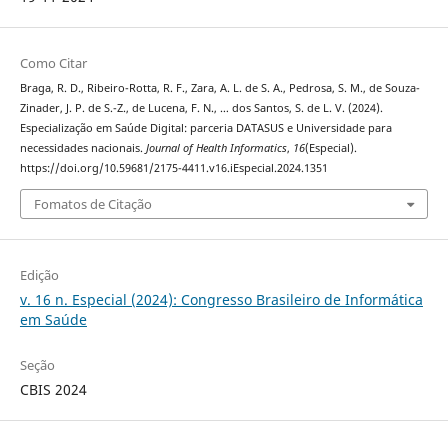
Como Citar
Braga, R. D., Ribeiro-Rotta, R. F., Zara, A. L. de S. A., Pedrosa, S. M., de Souza-
Zinader, J. P. de S.-Z., de Lucena, F. N., … dos Santos, S. de L. V. (2024).
Especialização em Saúde Digital: parceria DATASUS e Universidade para
necessidades nacionais.
Journal of Health Informatics
,
16
(Especial).
https://doi.org/10.59681/2175-4411.v16.iEspecial.2024.1351
Fomatos de Citação
Edição
v. 16 n. Especial (2024): Congresso Brasileiro de Informática
em Saúde
Seção
CBIS 2024