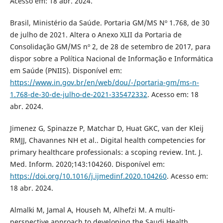
Acesso em: 18 abr. 2024.
Brasil, Ministério da Saúde. Portaria GM/MS Nº 1.768, de 30
de julho de 2021. Altera o Anexo XLII da Portaria de
Consolidação GM/MS nº 2, de 28 de setembro de 2017, para
dispor sobre a Política Nacional de Informação e Informática
em Saúde (PNIIS). Disponível em:
https://www.in.gov.br/en/web/dou/-/portaria-gm/ms-n-
1.768-de-30-de-julho-de-2021-335472332
. Acesso em: 18
abr. 2024.
Jimenez G, Spinazze P, Matchar D, Huat GKC, van der Kleij
RMJJ, Chavannes NH et al.. Digital health competencies for
primary healthcare professionals: a scoping review. Int. J.
Med. Inform. 2020;143:104260. Disponível em:
https://doi.org/10.1016/j.ijmedinf.2020.104260
. Acesso em:
18 abr. 2024.
Almalki M, Jamal A, Househ M, Alhefzi M. A multi-
perspective approach to developing the Saudi Health