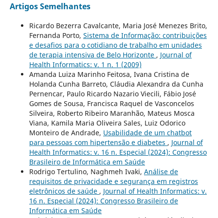
Artigos Semelhantes
Ricardo Bezerra Cavalcante, Maria José Menezes Brito,
Fernanda Porto,
Sistema de Informação: contribuições
e desafios para o cotidiano de trabalho em unidades
de terapia intensiva de Belo Horizonte
,
Journal of
Health Informatics: v. 1 n. 1 (2009)
Amanda Luiza Marinho Feitosa, Ivana Cristina de
Holanda Cunha Barreto, Cláudia Alexandra da Cunha
Pernencar, Paulo Ricardo Nazario Viecili, Fábio José
Gomes de Sousa, Francisca Raquel de Vasconcelos
Silveira, Roberto Ribeiro Maranhão, Mateus Mosca
Viana, Kamila Maria Oliveira Sales, Luiz Odorico
Monteiro de Andrade,
Usabilidade de um chatbot
para pessoas com hipertensão e diabetes
,
Journal of
Health Informatics: v. 16 n. Especial (2024): Congresso
Brasileiro de Informática em Saúde
Rodrigo Tertulino, Naghmeh Ivaki,
Análise de
requisitos de privacidade e segurança em registros
eletrônicos de saúde
,
Journal of Health Informatics: v.
16 n. Especial (2024): Congresso Brasileiro de
Informática em Saúde