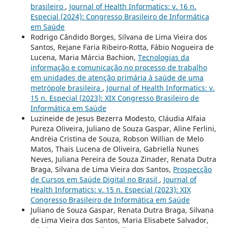
brasileiro
,
Journal of Health Informatics: v. 16 n.
Especial (2024): Congresso Brasileiro de Informática
em Saúde
Rodrigo Cândido Borges, Silvana de Lima Vieira dos
Santos, Rejane Faria Ribeiro-Rotta, Fábio Nogueira de
Lucena, Maria Márcia Bachion,
Tecnologias da
informação e comunicação no processo de trabalho
em unidades de atenção primária à saúde de uma
metrópole brasileira
,
Journal of Health Informatics: v.
15 n. Especial (2023): XIX Congresso Brasileiro de
Informática em Saúde
Luzineide de Jesus Bezerra Modesto, Cláudia Alfaia
Pureza Oliveira, Juliano de Souza Gaspar, Aline Ferlini,
Andréia Cristina de Souza, Robson Willian de Melo
Matos, Thais Lucena de Oliveira, Gabriella Nunes
Neves, Juliana Pereira de Souza Zinader, Renata Dutra
Braga, Silvana de Lima Vieira dos Santos,
Prospecção
de Cursos em Saúde Digital no Brasil
,
Journal of
Health Informatics: v. 15 n. Especial (2023): XIX
Congresso Brasileiro de Informática em Saúde
Juliano de Souza Gaspar, Renata Dutra Braga, Silvana
de Lima Vieira dos Santos, Maria Elisabete Salvador,