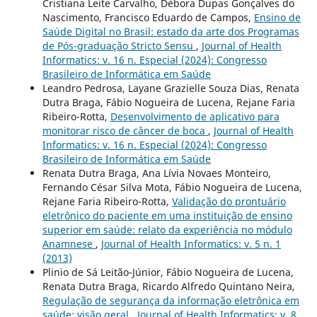
Cristiana Leite Carvalho, Débora Dupas Gonçalves do
Nascimento, Francisco Eduardo de Campos,
Ensino de
Saúde Digital no Brasil: estado da arte dos Programas
de Pós-graduação Stricto Sensu
,
Journal of Health
Informatics: v. 16 n. Especial (2024): Congresso
Brasileiro de Informática em Saúde
Leandro Pedrosa, Layane Grazielle Souza Dias, Renata
Dutra Braga, Fábio Nogueira de Lucena, Rejane Faria
Ribeiro-Rotta,
Desenvolvimento de aplicativo para
monitorar risco de câncer de boca
,
Journal of Health
Informatics: v. 16 n. Especial (2024): Congresso
Brasileiro de Informática em Saúde
Renata Dutra Braga, Ana Lívia Novaes Monteiro,
Fernando César Silva Mota, Fábio Nogueira de Lucena,
Rejane Faria Ribeiro-Rotta,
Validação do prontuário
eletrônico do paciente em uma instituição de ensino
superior em saúde: relato da experiência no módulo
Anamnese
,
Journal of Health Informatics: v. 5 n. 1
(2013)
Plinio de Sá Leitão-Júnior, Fábio Nogueira de Lucena,
Renata Dutra Braga, Ricardo Alfredo Quintano Neira,
Regulação de segurança da informação eletrônica em
saúde: visão geral
,
Journal of Health Informatics: v. 8