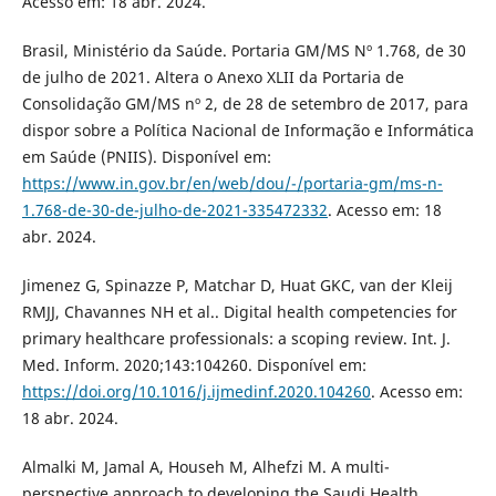
Acesso em: 18 abr. 2024.
Brasil, Ministério da Saúde. Portaria GM/MS Nº 1.768, de 30
de julho de 2021. Altera o Anexo XLII da Portaria de
Consolidação GM/MS nº 2, de 28 de setembro de 2017, para
dispor sobre a Política Nacional de Informação e Informática
em Saúde (PNIIS). Disponível em:
https://www.in.gov.br/en/web/dou/-/portaria-gm/ms-n-
1.768-de-30-de-julho-de-2021-335472332
. Acesso em: 18
abr. 2024.
Jimenez G, Spinazze P, Matchar D, Huat GKC, van der Kleij
RMJJ, Chavannes NH et al.. Digital health competencies for
primary healthcare professionals: a scoping review. Int. J.
Med. Inform. 2020;143:104260. Disponível em:
https://doi.org/10.1016/j.ijmedinf.2020.104260
. Acesso em:
18 abr. 2024.
Almalki M, Jamal A, Househ M, Alhefzi M. A multi-
perspective approach to developing the Saudi Health