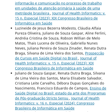
informação e comunicação no processo de trabalho
em unidades de atenção primária à saúde de uma
metrópole brasileira
,
Journal of Health Informatics: v.
15 n. Especial (2023): XIX Congresso Brasileiro de
Informática em Saúde
Luzineide de Jesus Bezerra Modesto, Cláudia Alfaia
Pureza Oliveira, Juliano de Souza Gaspar, Aline Ferlini,
Andréia Cristina de Souza, Robson Willian de Melo
Matos, Thais Lucena de Oliveira, Gabriella Nunes
Neves, Juliana Pereira de Souza Zinader, Renata Dutra
Braga, Silvana de Lima Vieira dos Santos,
Prospecção
de Cursos em Saúde Digital no Brasil
,
Journal of
Health Informatics: v. 15 n. Especial (2023): XIX
Congresso Brasileiro de Informática em Saúde
Juliano de Souza Gaspar, Renata Dutra Braga, Silvana
de Lima Vieira dos Santos, Maria Elisabete Salvador,
Cristiana Leite Carvalho, Débora Dupas Gonçalves do
Nascimento, Francisco Eduardo de Campos,
Ensino de
Saúde Digital no Brasil: estado da arte dos Programas
de Pós-graduação Stricto Sensu
,
Journal of Health
Informatics: v. 16 n. Especial (2024): Congresso
Brasileiro de Informática em Saúde