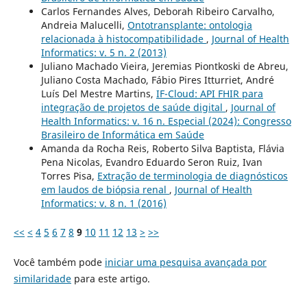
Carlos Fernandes Alves, Deborah Ribeiro Carvalho,
Andreia Malucelli,
Ontotransplante: ontologia
relacionada à histocompatibilidade
,
Journal of Health
Informatics: v. 5 n. 2 (2013)
Juliano Machado Vieira, Jeremias Piontkoski de Abreu,
Juliano Costa Machado, Fábio Pires Itturriet, André
Luís Del Mestre Martins,
IF-Cloud: API FHIR para
integração de projetos de saúde digital
,
Journal of
Health Informatics: v. 16 n. Especial (2024): Congresso
Brasileiro de Informática em Saúde
Amanda da Rocha Reis, Roberto Silva Baptista, Flávia
Pena Nicolas, Evandro Eduardo Seron Ruiz, Ivan
Torres Pisa,
Extração de terminologia de diagnósticos
em laudos de biópsia renal
,
Journal of Health
Informatics: v. 8 n. 1 (2016)
<<
<
4
5
6
7
8
9
10
11
12
13
>
>>
Você também pode
iniciar uma pesquisa avançada por
similaridade
para este artigo.