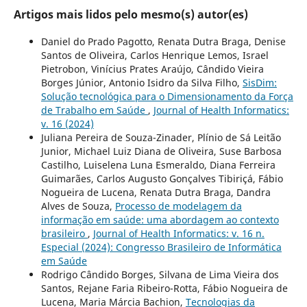
Artigos mais lidos pelo mesmo(s) autor(es)
Daniel do Prado Pagotto, Renata Dutra Braga, Denise
Santos de Oliveira, Carlos Henrique Lemos, Israel
Pietrobon, Vinícius Prates Araújo, Cândido Vieira
Borges Júnior, Antonio Isidro da Silva Filho,
SisDim:
Solução tecnológica para o Dimensionamento da Força
de Trabalho em Saúde
,
Journal of Health Informatics:
v. 16 (2024)
Juliana Pereira de Souza-Zinader, Plínio de Sá Leitão
Junior, Michael Luiz Diana de Oliveira, Suse Barbosa
Castilho, Luiselena Luna Esmeraldo, Diana Ferreira
Guimarães, Carlos Augusto Gonçalves Tibiriçá, Fábio
Nogueira de Lucena, Renata Dutra Braga, Dandra
Alves de Souza,
Processo de modelagem da
informação em saúde: uma abordagem ao contexto
brasileiro
,
Journal of Health Informatics: v. 16 n.
Especial (2024): Congresso Brasileiro de Informática
em Saúde
Rodrigo Cândido Borges, Silvana de Lima Vieira dos
Santos, Rejane Faria Ribeiro-Rotta, Fábio Nogueira de
Lucena, Maria Márcia Bachion,
Tecnologias da