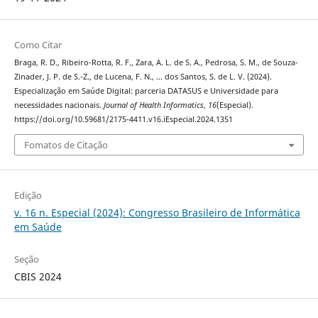
Como Citar
Braga, R. D., Ribeiro-Rotta, R. F., Zara, A. L. de S. A., Pedrosa, S. M., de Souza-
Zinader, J. P. de S.-Z., de Lucena, F. N., … dos Santos, S. de L. V. (2024).
Especialização em Saúde Digital: parceria DATASUS e Universidade para
necessidades nacionais.
Journal of Health Informatics
,
16
(Especial).
https://doi.org/10.59681/2175-4411.v16.iEspecial.2024.1351
Fomatos de Citação
Edição
v. 16 n. Especial (2024): Congresso Brasileiro de Informática
em Saúde
Seção
CBIS 2024