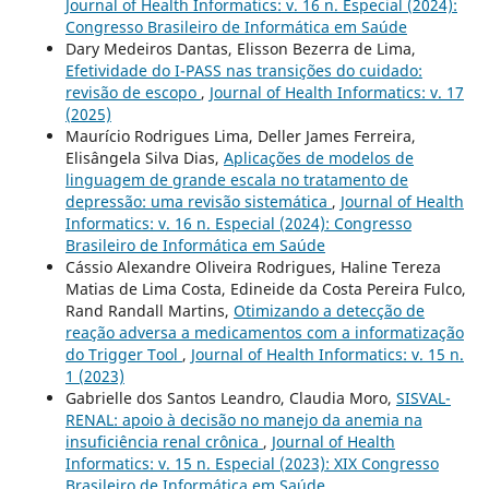
Journal of Health Informatics: v. 16 n. Especial (2024):
Congresso Brasileiro de Informática em Saúde
Dary Medeiros Dantas, Elisson Bezerra de Lima,
Efetividade do I-PASS nas transições do cuidado:
revisão de escopo
,
Journal of Health Informatics: v. 17
(2025)
Maurício Rodrigues Lima, Deller James Ferreira,
Elisângela Silva Dias,
Aplicações de modelos de
linguagem de grande escala no tratamento de
depressão: uma revisão sistemática
,
Journal of Health
Informatics: v. 16 n. Especial (2024): Congresso
Brasileiro de Informática em Saúde
Cássio Alexandre Oliveira Rodrigues, Haline Tereza
Matias de Lima Costa, Edineide da Costa Pereira Fulco,
Rand Randall Martins,
Otimizando a detecção de
reação adversa a medicamentos com a informatização
do Trigger Tool
,
Journal of Health Informatics: v. 15 n.
1 (2023)
Gabrielle dos Santos Leandro, Claudia Moro,
SISVAL-
RENAL: apoio à decisão no manejo da anemia na
insuficiência renal crônica
,
Journal of Health
Informatics: v. 15 n. Especial (2023): XIX Congresso
Brasileiro de Informática em Saúde