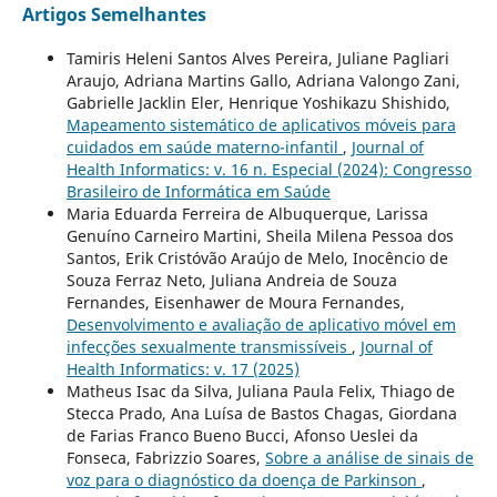
Artigos Semelhantes
Tamiris Heleni Santos Alves Pereira, Juliane Pagliari
Araujo, Adriana Martins Gallo, Adriana Valongo Zani,
Gabrielle Jacklin Eler, Henrique Yoshikazu Shishido,
Mapeamento sistemático de aplicativos móveis para
cuidados em saúde materno-infantil
,
Journal of
Health Informatics: v. 16 n. Especial (2024): Congresso
Brasileiro de Informática em Saúde
Maria Eduarda Ferreira de Albuquerque, Larissa
Genuíno Carneiro Martini, Sheila Milena Pessoa dos
Santos, Erik Cristóvão Araújo de Melo, Inocêncio de
Souza Ferraz Neto, Juliana Andreia de Souza
Fernandes, Eisenhawer de Moura Fernandes,
Desenvolvimento e avaliação de aplicativo móvel em
infecções sexualmente transmissíveis
,
Journal of
Health Informatics: v. 17 (2025)
Matheus Isac da Silva, Juliana Paula Felix, Thiago de
Stecca Prado, Ana Luísa de Bastos Chagas, Giordana
de Farias Franco Bueno Bucci, Afonso Ueslei da
Fonseca, Fabrizzio Soares,
Sobre a análise de sinais de
voz para o diagnóstico da doença de Parkinson
,