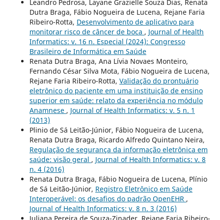
Leandro Pedrosa, Layane Grazielle Souza Dias, Renata
Dutra Braga, Fábio Nogueira de Lucena, Rejane Faria
Ribeiro-Rotta,
Desenvolvimento de aplicativo para
monitorar risco de câncer de boca
,
Journal of Health
Informatics: v. 16 n. Especial (2024): Congresso
Brasileiro de Informática em Saúde
Renata Dutra Braga, Ana Lívia Novaes Monteiro,
Fernando César Silva Mota, Fábio Nogueira de Lucena,
Rejane Faria Ribeiro-Rotta,
Validação do prontuário
eletrônico do paciente em uma instituição de ensino
superior em saúde: relato da experiência no módulo
Anamnese
,
Journal of Health Informatics: v. 5 n. 1
(2013)
Plinio de Sá Leitão-Júnior, Fábio Nogueira de Lucena,
Renata Dutra Braga, Ricardo Alfredo Quintano Neira,
Regulação de segurança da informação eletrônica em
saúde: visão geral
,
Journal of Health Informatics: v. 8
n. 4 (2016)
Renata Dutra Braga, Fábio Nogueira de Lucena, Plínio
de Sá Leitão-Júnior,
Registro Eletrônico em Saúde
Interoperável: os desafios do padrão OpenEHR
,
Journal of Health Informatics: v. 8 n. 3 (2016)
Juliana Pereira de Souza-Zinader, Rejane Faria Ribeiro-