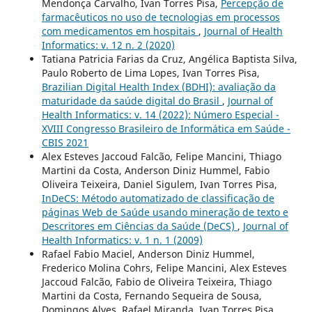
Mendonça Carvalho, Ivan Torres Pisa,
Percepção de
farmacêuticos no uso de tecnologias em processos
com medicamentos em hospitais
,
Journal of Health
Informatics: v. 12 n. 2 (2020)
Tatiana Patricia Farias da Cruz, Angélica Baptista Silva,
Paulo Roberto de Lima Lopes, Ivan Torres Pisa,
Brazilian Digital Health Index (BDHI): avaliação da
maturidade da saúde digital do Brasil
,
Journal of
Health Informatics: v. 14 (2022): Número Especial -
XVIII Congresso Brasileiro de Informática em Saúde -
CBIS 2021
Alex Esteves Jaccoud Falcão, Felipe Mancini, Thiago
Martini da Costa, Anderson Diniz Hummel, Fabio
Oliveira Teixeira, Daniel Sigulem, Ivan Torres Pisa,
InDeCS: Método automatizado de classificação de
páginas Web de Saúde usando mineração de texto e
Descritores em Ciências da Saúde (DeCS)
,
Journal of
Health Informatics: v. 1 n. 1 (2009)
Rafael Fabio Maciel, Anderson Diniz Hummel,
Frederico Molina Cohrs, Felipe Mancini, Alex Esteves
Jaccoud Falcão, Fabio de Oliveira Teixeira, Thiago
Martini da Costa, Fernando Sequeira de Sousa,
Domingos Alves, Rafael Miranda, Ivan Torres Pisa,