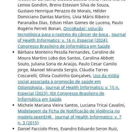
Lemos Gondim, Breno Estevam Silva de Souza,
Gustavo Henrique Perazzo de Morais, Hélder
Domiciano Dantas Martins, Lívia Máris Ribeiro
Paranaíba Dias, Edson Hilan Gomes de Lucena, Paulo
Rogério Ferreti Bonan,
OncoRadar: solução
tecnológica para o rastreio do câncer de boca
,
Journal
of Health Informatics: v. 16 n. Especial (2024):
Congresso Brasileiro de Informática em Saúde
Bárbara Monteiro Pessôa Fernandes, Caroline de
Moura Martins Lobo dos Santos, Carolina Abbott
Souto, Juliana Soria de Araújo, Paulo Cesar Camilo
Jorge, Manoel Miranda Sergio, Cláudia Torres
Coscarelli, Olívia Coutinho Gonçalves,
Uso da mídia
social associada à promoção de saúde em
Odontologia
,
Journal of Health Informatics: v. 15 n.
Especial (2023): XIX Congresso Brasileiro de
Informática em Saúde
Michele Mariana Vieira Santos, Luciana Tricai Cavalini,
Modelagem da Ficha de Notificação de Violência no
modelo openEHR
,
Journal of Health Informatics: v. 7
n. 3 (2015)
Daniel Facciolo Pires, Evandro Eduardo Seron Ruiz,