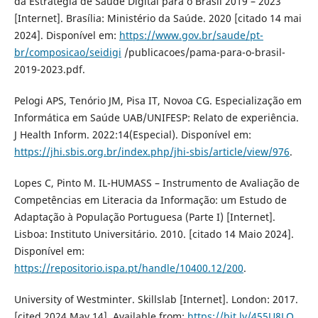
da Estratégia de Saúde Digital para o Brasil 2019 – 2023
[Internet]. Brasília: Ministério da Saúde. 2020 [citado 14 mai
2024]. Disponível em:
https://www.gov.br/saude/pt-
br/composicao/seidigi
/publicacoes/pama-para-o-brasil-
2019-2023.pdf.
Pelogi APS, Tenório JM, Pisa IT, Novoa CG. Especialização em
Informática em Saúde UAB/UNIFESP: Relato de experiência.
J Health Inform. 2022:14(Especial). Disponível em:
https://jhi.sbis.org.br/index.php/jhi-sbis/article/view/976
.
Lopes C, Pinto M. IL-HUMASS – Instrumento de Avaliação de
Competências em Literacia da Informação: um Estudo de
Adaptação à População Portuguesa (Parte I) [Internet].
Lisboa: Instituto Universitário. 2010. [citado 14 Maio 2024].
Disponível em:
https://repositorio.ispa.pt/handle/10400.12/200
.
University of Westminter. Skillslab [Internet]. London: 2017.
[cited 2024 May 14]. Available from:
https://bit.ly/455U8LO
.