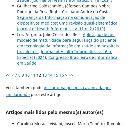
Saúde
,
Journal of Health Informatics: v. 16 (2024)
Guilherme Goldschmidt, Jéferson Campos Nobre,
Rodrigo da Rosa Righi, Cristiano André da Costa,
Segurança da Informação na comunicação de
dispositivos médicos: uma revisão quasi-sistemática
,
Journal of Health Informatics: v. 11 n. 2 (2019)
Luiz Virginio, Julio Cesar dos Reis,
Aplicação de um
modelo de maturidade para segurança do paciente
em tecnologia da informação em saúde em hospitais
brasileiros
,
Journal of Health Informatics: v. 16 n.
Especial (2024): Congresso Brasileiro de Informática
em Saúde
<<
<
7
8
9
10
11
12
13
14
15
16
>
>>
Você também pode
iniciar uma pesquisa avançada por
similaridade
para este artigo.
Artigos mais lidos pelo mesmo(s) autor(es)
Carolina Moraes Viviani, Josceli Maria Tenório, Romulo