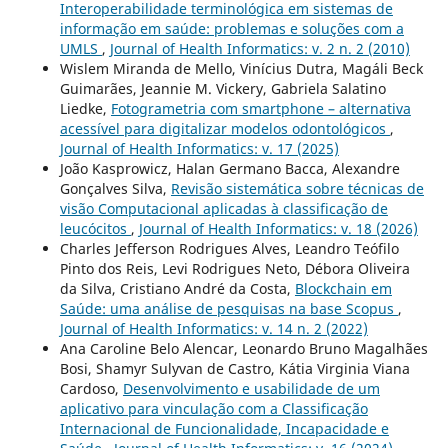
Interoperabilidade terminológica em sistemas de
informação em saúde: problemas e soluções com a
UMLS
,
Journal of Health Informatics: v. 2 n. 2 (2010)
Wislem Miranda de Mello, Vinícius Dutra, Magáli Beck
Guimarães, Jeannie M. Vickery, Gabriela Salatino
Liedke,
Fotogrametria com smartphone – alternativa
acessível para digitalizar modelos odontológicos
,
Journal of Health Informatics: v. 17 (2025)
João Kasprowicz, Halan Germano Bacca, Alexandre
Gonçalves Silva,
Revisão sistemática sobre técnicas de
visão Computacional aplicadas à classificação de
leucócitos
,
Journal of Health Informatics: v. 18 (2026)
Charles Jefferson Rodrigues Alves, Leandro Teófilo
Pinto dos Reis, Levi Rodrigues Neto, Débora Oliveira
da Silva, Cristiano André da Costa,
Blockchain em
Saúde: uma análise de pesquisas na base Scopus
,
Journal of Health Informatics: v. 14 n. 2 (2022)
Ana Caroline Belo Alencar, Leonardo Bruno Magalhães
Bosi, Shamyr Sulyvan de Castro, Kátia Virginia Viana
Cardoso,
Desenvolvimento e usabilidade de um
aplicativo para vinculação com a Classificação
Internacional de Funcionalidade, Incapacidade e