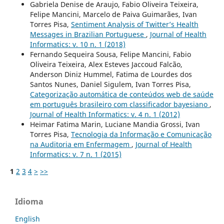
Gabriela Denise de Araujo, Fabio Oliveira Teixeira,
Felipe Mancini, Marcelo de Paiva Guimarães, Ivan
Torres Pisa,
Sentiment Analysis of Twitter’s Health
Messages in Brazilian Portuguese
,
Journal of Health
Informatics: v. 10 n. 1 (2018)
Fernando Sequeira Sousa, Felipe Mancini, Fabio
Oliveira Teixeira, Alex Esteves Jaccoud Falcão,
Anderson Diniz Hummel, Fatima de Lourdes dos
Santos Nunes, Daniel Sigulem, Ivan Torres Pisa,
Categorização automática de conteúdos web de saúde
em português brasileiro com classificador bayesiano
,
Journal of Health Informatics: v. 4 n. 1 (2012)
Heimar Fatima Marin, Luciane Mandia Grossi, Ivan
Torres Pisa,
Tecnologia da Informação e Comunicação
na Auditoria em Enfermagem
,
Journal of Health
Informatics: v. 7 n. 1 (2015)
1
2
3
4
>
>>
Idioma
English