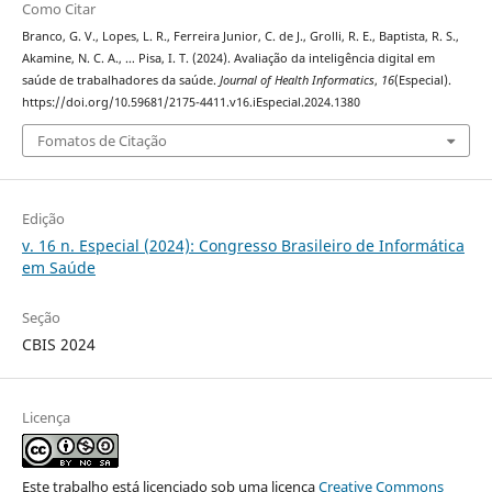
Como Citar
Branco, G. V., Lopes, L. R., Ferreira Junior, C. de J., Grolli, R. E., Baptista, R. S.,
Akamine, N. C. A., … Pisa, I. T. (2024). Avaliação da inteligência digital em
saúde de trabalhadores da saúde.
Journal of Health Informatics
,
16
(Especial).
https://doi.org/10.59681/2175-4411.v16.iEspecial.2024.1380
Fomatos de Citação
Edição
v. 16 n. Especial (2024): Congresso Brasileiro de Informática
em Saúde
Seção
CBIS 2024
Licença
Este trabalho está licenciado sob uma licença
Creative Commons