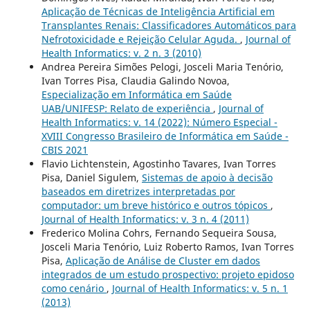
Aplicação de Técnicas de Inteligência Artificial em
Transplantes Renais: Classificadores Automáticos para
Nefrotoxicidade e Rejeição Celular Aguda.
,
Journal of
Health Informatics: v. 2 n. 3 (2010)
Andrea Pereira Simões Pelogi, Josceli Maria Tenório,
Ivan Torres Pisa, Claudia Galindo Novoa,
Especialização em Informática em Saúde
UAB/UNIFESP: Relato de experiência
,
Journal of
Health Informatics: v. 14 (2022): Número Especial -
XVIII Congresso Brasileiro de Informática em Saúde -
CBIS 2021
Flavio Lichtenstein, Agostinho Tavares, Ivan Torres
Pisa, Daniel Sigulem,
Sistemas de apoio à decisão
baseados em diretrizes interpretadas por
computador: um breve histórico e outros tópicos
,
Journal of Health Informatics: v. 3 n. 4 (2011)
Frederico Molina Cohrs, Fernando Sequeira Sousa,
Josceli Maria Tenório, Luiz Roberto Ramos, Ivan Torres
Pisa,
Aplicação de Análise de Cluster em dados
integrados de um estudo prospectivo: projeto epidoso
como cenário
,
Journal of Health Informatics: v. 5 n. 1
(2013)