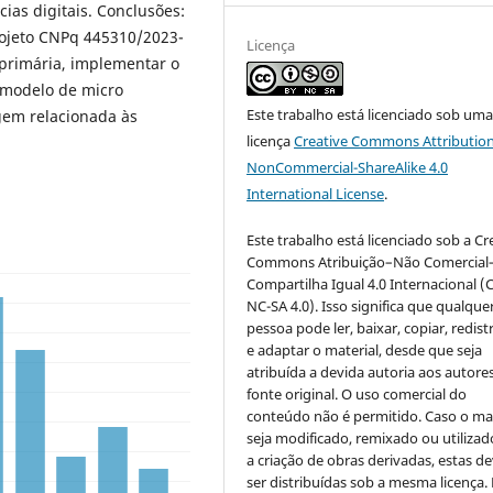
ias digitais. Conclusões:
Projeto CNPq 445310/2023-
Licença
o primária, implementar o
r modelo de micro
Este trabalho está licenciado sob um
gem relacionada às
licença
Creative Commons Attribution
NonCommercial-ShareAlike 4.0
International License
.
Este trabalho está licenciado sob a Cr
Commons Atribuição–Não Comercial
Compartilha Igual 4.0 Internacional (
NC-SA 4.0). Isso significa que qualque
pessoa pode ler, baixar, copiar, redist
e adaptar o material, desde que seja
atribuída a devida autoria aos autores
fonte original. O uso comercial do
conteúdo não é permitido. Caso o mat
seja modificado, remixado ou utilizad
a criação de obras derivadas, estas d
ser distribuídas sob a mesma licença.