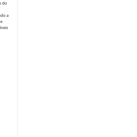
o do
ndo a
ue
íveis