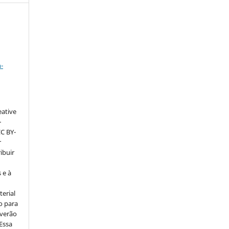
a
-
eative
–
CC BY-
r
ribuir
 e à
erial
o para
everão
 Essa