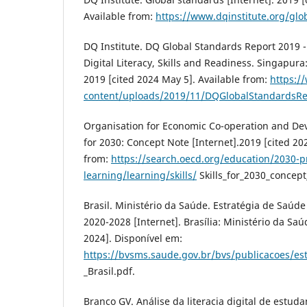
Available from:
https://www.dqinstitute.org/glo
DQ Institute. DQ Global Standards Report 2019
Digital Literacy, Skills and Readiness. Singapura:
2019 [cited 2024 May 5]. Available from:
https:/
content/uploads/2019/11/DQGlobalStandardsRe
Organisation for Economic Co-operation and Dev
for 2030: Concept Note [Internet].2019 [cited 20
from:
https://search.oecd.org/education/2030-p
learning/learning/skills/
Skills_for_2030_concept
Brasil. Ministério da Saúde. Estratégia de Saúde 
2020-2028 [Internet]. Brasília: Ministério da Saú
2024]. Disponível em:
https://bvsms.saude.gov.br/bvs/publicacoes/est
_Brasil.pdf.
Branco GV. Análise da literacia digital de estud