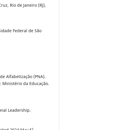
z, Rio de Janeiro (RJ),
sidade Federal de São
 de Alfabetização (PNA).
a: Ministério da Educação.
onal Leadership.
cited 2024 May 5].