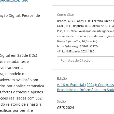
special.2024.1380
Como Citar
ção Digital, Pessoal de
Branco, G. V., Lopes, L. R., Ferreira Junior, C
Grolli, R. E., Baptista, R. S., Akamine, N. C. A
Pisa, I. T. (2024). Avaliação da inteligência d
em saúde de trabalhadores da saúde.
Journ
Health Informatics
,
16
(Especial).
https://doi.org/10.59681/2175-
4411.v16.iEspecial.2024.1380
Digital em Saúde (IDs)
Fomatos de Citação
aúde estudantes e
vo transversal
ura, o modelo de
Edição
volveram avaliação por
v. 16 n. Especial (2024): Congres
dos por análise estatística
Brasileiro de Informática em Sa
 fortes e fracos e ajustes
cações realizadas com 552,
Seção
o relatório de sinastria
CBIS 2024
íficos por perfil, e