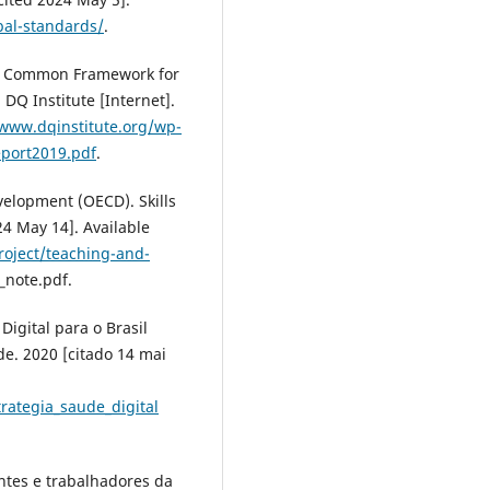
bal-standards/
.
 - Common Framework for
 DQ Institute [Internet].
/www.dqinstitute.org/wp-
port2019.pdf
.
elopment (OECD). Skills
24 May 14]. Available
roject/teaching-and-
_note.pdf.
Digital para o Brasil
de. 2020 [citado 14 mai
rategia_saude_digital
antes e trabalhadores da