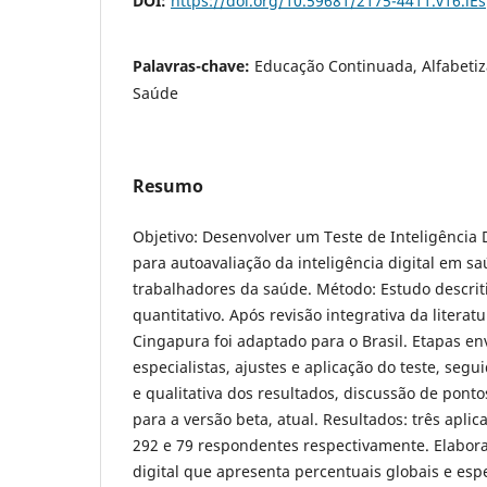
DOI:
https://doi.org/10.59681/2175-4411.v16.iE
Palavras-chave:
Educação Continuada, Alfabetiza
Saúde
Resumo
Objetivo: Desenvolver um Teste de Inteligência 
para autoavaliação da inteligência digital em s
trabalhadores da saúde. Método: Estudo descriti
quantitativo. Após revisão integrativa da literat
Cingapura foi adaptado para o Brasil. Etapas en
especialistas, ajustes e aplicação do teste, segui
e qualitativa dos resultados, discussão de pontos
para a versão beta, atual. Resultados: três apli
292 e 79 respondentes respectivamente. Elaborad
digital que apresenta percentuais globais e espec