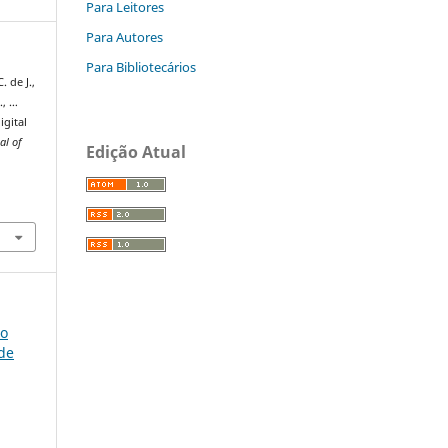
Para Leitores
Para Autores
Para Bibliotecários
. de J.,
., …
igital
al of
Edição Atual
so
úde