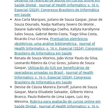
Desafios na retenção de alunos em cursos online em
Saúde Digital
,
Journal of Health Informatics: v. 16 n.
Especial (2024): Congresso Brasileiro de Informática
em Saúde
Ana Carla Marques, Juliano de Souza Gaspar, Jonas de
Souza Dourado, Nadja Nathany Severo Do Monte ,
Daiane Gabrielly Nobrega Coelho, Kallyta Karollynne
Sales Sousa, Gabriel Bento Costa, Tiago Silva Costa,
Ricardo Cruz-Correia,
Prontuários eletrônicos
obstétricos: uma análise bibliométrica
,
Journal of
Health Informatics: v. 16 n. Especial (2024): Congresso
Brasileiro de Informática em Saúde
Renata de Souza Vitorino, João Victor Paulo da Silva,
Leonardo Ribeiro da Cruz Gross, Juliano de Souza
Gaspar,
Utilização do SUS por beneficiários de
operadoras privadas no Brasil
,
Journal of Health
Informatics: v. 16 n. Especial (2024): Congresso
Brasileiro de Informática em Saúde
Denise de Cássia Moreira Zornoff, Juliano de Souza
Gaspar, Maria Elisabete Salvador, Gilberto Vieira
Branco, Paulo Roberto de Lima Lopes, Luiz Ary
Messina,
Rubrica para avaliação de cursos online em
Saúde Digital
,
Journal of Health Informatics: v. 16 n.