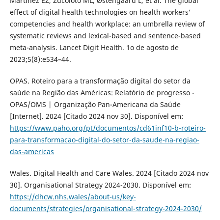
Martinez EZ, Zucoloto ML, Østengaard L, et al. The global
effect of digital health technologies on health workers’
competencies and health workplace: an umbrella review of
systematic reviews and lexical-based and sentence-based
meta-analysis. Lancet Digit Health. 1o de agosto de
2023;5(8):e534–44.
OPAS. Roteiro para a transformação digital do setor da
saúde na Região das Américas: Relatório de progresso -
OPAS/OMS | Organização Pan-Americana da Saúde
[Internet]. 2024 [Citado 2024 nov 30]. Disponível em:
https://www.paho.org/pt/documentos/cd61inf10-b-roteiro-
para-transformacao-digital-do-setor-da-saude-na-regiao-
das-americas
Wales. Digital Health and Care Wales. 2024 [Citado 2024 nov
30]. Organisational Strategy 2024-2030. Disponível em:
https://dhcw.nhs.wales/about-us/key-
documents/strategies/organisational-strategy-2024-2030/