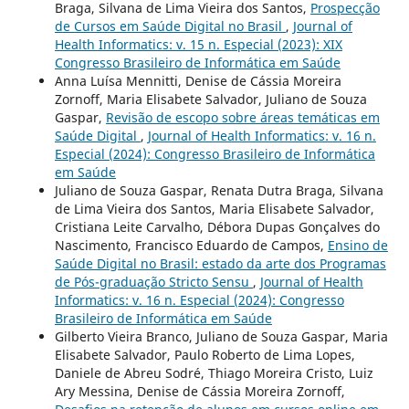
Braga, Silvana de Lima Vieira dos Santos,
Prospecção
de Cursos em Saúde Digital no Brasil
,
Journal of
Health Informatics: v. 15 n. Especial (2023): XIX
Congresso Brasileiro de Informática em Saúde
Anna Luísa Mennitti, Denise de Cássia Moreira
Zornoff, Maria Elisabete Salvador, Juliano de Souza
Gaspar,
Revisão de escopo sobre áreas temáticas em
Saúde Digital
,
Journal of Health Informatics: v. 16 n.
Especial (2024): Congresso Brasileiro de Informática
em Saúde
Juliano de Souza Gaspar, Renata Dutra Braga, Silvana
de Lima Vieira dos Santos, Maria Elisabete Salvador,
Cristiana Leite Carvalho, Débora Dupas Gonçalves do
Nascimento, Francisco Eduardo de Campos,
Ensino de
Saúde Digital no Brasil: estado da arte dos Programas
de Pós-graduação Stricto Sensu
,
Journal of Health
Informatics: v. 16 n. Especial (2024): Congresso
Brasileiro de Informática em Saúde
Gilberto Vieira Branco, Juliano de Souza Gaspar, Maria
Elisabete Salvador, Paulo Roberto de Lima Lopes,
Daniele de Abreu Sodré, Thiago Moreira Cristo, Luiz
Ary Messina, Denise de Cássia Moreira Zornoff,