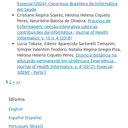
Especial (2024): Congresso Brasileiro de Informática
em Saúde
Cristiane Regina Soares, Heloisa Helena Ciqueto
Peres, Neurilene Batista de Oliveira,
Processo de
Enfermagem: revisão integrativa sobre as
contribuições da informática
,
Journal of Health
Informatics: v. 10 n. 4 (2018)
Lucia Tobase, Edenir Aparecida Sartorelli Tomazini,
Simone Valentim Teodoro, Natalia Regina Gregio Piza,
Heloisa Helena Ciqueto Peres,
Ensino à distância na
educação permanente em Urgência e Emergência
,
Journal of Health Informatics: v. 4 (2012): Especial
SIIENF - Parte I
1
2
>
>>
Idioma
English
Español (España)
Português (Brasil)