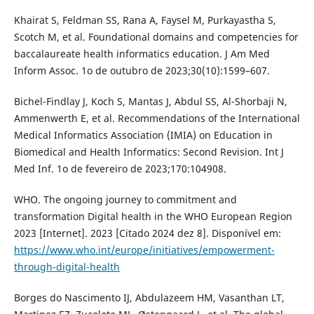
Khairat S, Feldman SS, Rana A, Faysel M, Purkayastha S,
Scotch M, et al. Foundational domains and competencies for
baccalaureate health informatics education. J Am Med
Inform Assoc. 1o de outubro de 2023;30(10):1599–607.
Bichel-Findlay J, Koch S, Mantas J, Abdul SS, Al-Shorbaji N,
Ammenwerth E, et al. Recommendations of the International
Medical Informatics Association (IMIA) on Education in
Biomedical and Health Informatics: Second Revision. Int J
Med Inf. 1o de fevereiro de 2023;170:104908.
WHO. The ongoing journey to commitment and
transformation Digital health in the WHO European Region
2023 [Internet]. 2023 [Citado 2024 dez 8]. Disponível em:
https://www.who.int/europe/initiatives/empowerment-
through-digital-health
Borges do Nascimento IJ, Abdulazeem HM, Vasanthan LT,