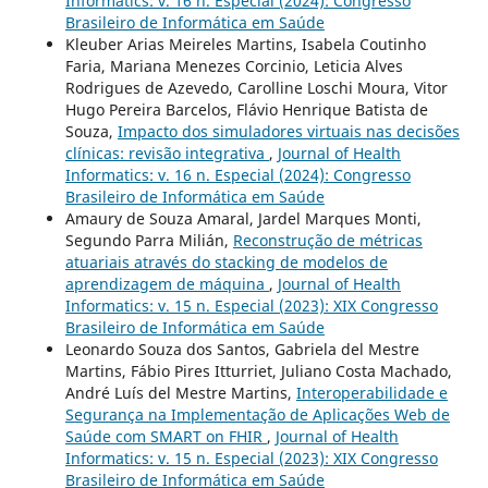
Informatics: v. 16 n. Especial (2024): Congresso
Brasileiro de Informática em Saúde
Kleuber Arias Meireles Martins, Isabela Coutinho
Faria, Mariana Menezes Corcinio, Leticia Alves
Rodrigues de Azevedo, Carolline Loschi Moura, Vitor
Hugo Pereira Barcelos, Flávio Henrique Batista de
Souza,
Impacto dos simuladores virtuais nas decisões
clínicas: revisão integrativa
,
Journal of Health
Informatics: v. 16 n. Especial (2024): Congresso
Brasileiro de Informática em Saúde
Amaury de Souza Amaral, Jardel Marques Monti,
Segundo Parra Milián,
Reconstrução de métricas
atuariais através do stacking de modelos de
aprendizagem de máquina
,
Journal of Health
Informatics: v. 15 n. Especial (2023): XIX Congresso
Brasileiro de Informática em Saúde
Leonardo Souza dos Santos, Gabriela del Mestre
Martins, Fábio Pires Itturriet, Juliano Costa Machado,
André Luís del Mestre Martins,
Interoperabilidade e
Segurança na Implementação de Aplicações Web de
Saúde com SMART on FHIR
,
Journal of Health
Informatics: v. 15 n. Especial (2023): XIX Congresso
Brasileiro de Informática em Saúde