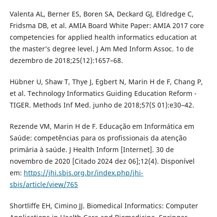
Valenta AL, Berner ES, Boren SA, Deckard GJ, Eldredge C,
Fridsma DB, et al. AMIA Board White Paper: AMIA 2017 core
competencies for applied health informatics education at
the master’s degree level. J Am Med Inform Assoc. 1o de
dezembro de 2018;25(12):1657–68.
Hübner U, Shaw T, Thye J, Egbert N, Marin H de F, Chang P,
et al. Technology Informatics Guiding Education Reform -
TIGER. Methods Inf Med. junho de 2018;57(S 01):e30–42.
Rezende VM, Marin H de F. Educação em Informática em
Saúde: competências para os profissionais da atenção
primária à saúde. J Health Inform [Internet]. 30 de
novembro de 2020 [Citado 2024 dez 06];12(4). Disponível
em:
https://jhi.sbis.org.br/index.php/jhi-
sbis/article/view/765
Shortliffe EH, Cimino JJ. Biomedical Informatics: Computer