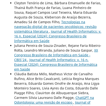
Cleyton Tenório de Lima, Bárbara Emanuelle de Farias,
Thainá Ruth França de Farias, Luana Pinheiro de
Sousa, Raquel Campos Leal Teixeira, Maria Eduarda
Augusta de Souza, Kleberson de Araújo Bezerra,
Amadeu Sá de Campos Filho,
Tecnologias na
navegação digital de pacientes oncológicos: revisão
sistemática literatura
,
Journal of Health Informatics: v.
16 n. Especial (2024): Congresso Brasileiro de
Informática em Saúde
Juliana Pereira de Souza-Zinader, Rejane Faria Ribeiro-
Rotta, Leandro Miranda, Juliano de Souza Gaspar,
XX
Congresso Brasileiro de Informática em Saúde -
CBIS'24
,
Journal of Health Informatics: v. 16 n.
Especial (2024): Congresso Brasileiro de Informática
em Saúde
Cláudia Batista Mélo, Matheus Victor de Carvalho
Rufino, Alice Brito Cavalcanti, Letícia Regina Marques
Beserra, Eduarda Gomes Onofre de Araújo, Ana Ligya
Monteiro Soares, Livia Ayres da Costa, Eduardo Dalle
Piagge Filho, Clauirton de Albuquerque Siebra,
Carmem Silvia Laureano Dalle Piagge,
ChatGPT na
Odontologia: uma revisão de escopo
,
Journal of