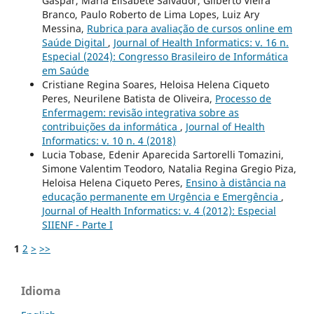
Gaspar, Maria Elisabete Salvador, Gilberto Vieira
Branco, Paulo Roberto de Lima Lopes, Luiz Ary
Messina,
Rubrica para avaliação de cursos online em
Saúde Digital
,
Journal of Health Informatics: v. 16 n.
Especial (2024): Congresso Brasileiro de Informática
em Saúde
Cristiane Regina Soares, Heloisa Helena Ciqueto
Peres, Neurilene Batista de Oliveira,
Processo de
Enfermagem: revisão integrativa sobre as
contribuições da informática
,
Journal of Health
Informatics: v. 10 n. 4 (2018)
Lucia Tobase, Edenir Aparecida Sartorelli Tomazini,
Simone Valentim Teodoro, Natalia Regina Gregio Piza,
Heloisa Helena Ciqueto Peres,
Ensino à distância na
educação permanente em Urgência e Emergência
,
Journal of Health Informatics: v. 4 (2012): Especial
SIIENF - Parte I
1
2
>
>>
Idioma