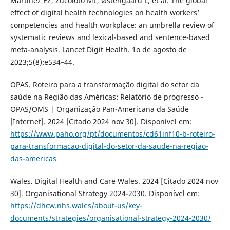
Martinez EZ, Zucoloto ML, Østengaard L, et al. The global
effect of digital health technologies on health workers’
competencies and health workplace: an umbrella review of
systematic reviews and lexical-based and sentence-based
meta-analysis. Lancet Digit Health. 1o de agosto de
2023;5(8):e534–44.
OPAS. Roteiro para a transformação digital do setor da
saúde na Região das Américas: Relatório de progresso -
OPAS/OMS | Organização Pan-Americana da Saúde
[Internet]. 2024 [Citado 2024 nov 30]. Disponível em:
https://www.paho.org/pt/documentos/cd61inf10-b-roteiro-
para-transformacao-digital-do-setor-da-saude-na-regiao-
das-americas
Wales. Digital Health and Care Wales. 2024 [Citado 2024 nov
30]. Organisational Strategy 2024-2030. Disponível em:
https://dhcw.nhs.wales/about-us/key-
documents/strategies/organisational-strategy-2024-2030/