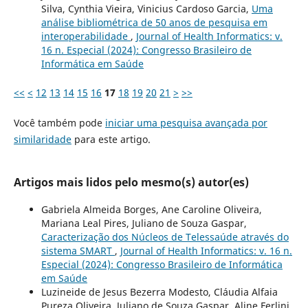
Silva, Cynthia Vieira, Vinicius Cardoso Garcia,
Uma
análise bibliométrica de 50 anos de pesquisa em
interoperabilidade
,
Journal of Health Informatics: v.
16 n. Especial (2024): Congresso Brasileiro de
Informática em Saúde
<<
<
12
13
14
15
16
17
18
19
20
21
>
>>
Você também pode
iniciar uma pesquisa avançada por
similaridade
para este artigo.
Artigos mais lidos pelo mesmo(s) autor(es)
Gabriela Almeida Borges, Ane Caroline Oliveira,
Mariana Leal Pires, Juliano de Souza Gaspar,
Caracterização dos Núcleos de Telessaúde através do
sistema SMART
,
Journal of Health Informatics: v. 16 n.
Especial (2024): Congresso Brasileiro de Informática
em Saúde
Luzineide de Jesus Bezerra Modesto, Cláudia Alfaia
Pureza Oliveira, Juliano de Souza Gaspar, Aline Ferlini,