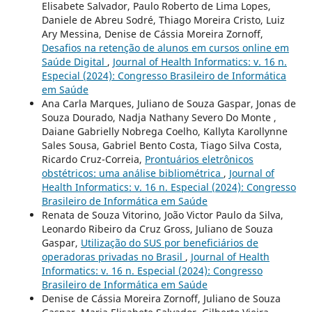
Elisabete Salvador, Paulo Roberto de Lima Lopes,
Daniele de Abreu Sodré, Thiago Moreira Cristo, Luiz
Ary Messina, Denise de Cássia Moreira Zornoff,
Desafios na retenção de alunos em cursos online em
Saúde Digital
,
Journal of Health Informatics: v. 16 n.
Especial (2024): Congresso Brasileiro de Informática
em Saúde
Ana Carla Marques, Juliano de Souza Gaspar, Jonas de
Souza Dourado, Nadja Nathany Severo Do Monte ,
Daiane Gabrielly Nobrega Coelho, Kallyta Karollynne
Sales Sousa, Gabriel Bento Costa, Tiago Silva Costa,
Ricardo Cruz-Correia,
Prontuários eletrônicos
obstétricos: uma análise bibliométrica
,
Journal of
Health Informatics: v. 16 n. Especial (2024): Congresso
Brasileiro de Informática em Saúde
Renata de Souza Vitorino, João Victor Paulo da Silva,
Leonardo Ribeiro da Cruz Gross, Juliano de Souza
Gaspar,
Utilização do SUS por beneficiários de
operadoras privadas no Brasil
,
Journal of Health
Informatics: v. 16 n. Especial (2024): Congresso
Brasileiro de Informática em Saúde
Denise de Cássia Moreira Zornoff, Juliano de Souza