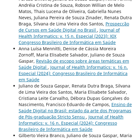
Andréia Cristina de Souza, Robson Willian de Melo
Matos, Thais Lucena de Oliveira, Gabriella Nunes
Neves, Juliana Pereira de Souza Zinader, Renata Dutra
Braga, Silvana de Lima Vieira dos Santos,
Prospecção
de Cursos em Saúde Digital no Brasil
,
Journal of
Health Informatics: v. 15 n. Especial (2023): XIX
Congresso Brasileiro de Informática em Saúde
Anna Luísa Mennitti, Denise de Cássia Moreira
Zornoff, Maria Elisabete Salvador, Juliano de Souza
Gaspar,
Revisão de escopo sobre áreas temáticas em
Saúde Digital
,
Journal of Health Informatics: v. 16 n.
Especial (2024): Congresso Brasileiro de Informática
em Saúde
Juliano de Souza Gaspar, Renata Dutra Braga, Silvana
de Lima Vieira dos Santos, Maria Elisabete Salvador,
Cristiana Leite Carvalho, Débora Dupas Gonçalves do
Nascimento, Francisco Eduardo de Campos,
Ensino de
Saúde Digital no Brasil: estado da arte dos Programas
de Pós-graduação Stricto Sensu
,
Journal of Health
Informatics: v. 16 n. Especial (2024): Congresso
Brasileiro de Informática em Saúde
Gilberto Vieira Branco, Juliano de Souza Gaspar, Maria