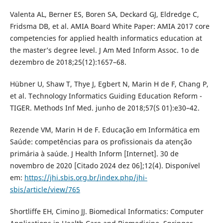
Valenta AL, Berner ES, Boren SA, Deckard GJ, Eldredge C,
Fridsma DB, et al. AMIA Board White Paper: AMIA 2017 core
competencies for applied health informatics education at
the master’s degree level. J Am Med Inform Assoc. 1o de
dezembro de 2018;25(12):1657–68.
Hübner U, Shaw T, Thye J, Egbert N, Marin H de F, Chang P,
et al. Technology Informatics Guiding Education Reform -
TIGER. Methods Inf Med. junho de 2018;57(S 01):e30–42.
Rezende VM, Marin H de F. Educação em Informática em
Saúde: competências para os profissionais da atenção
primária à saúde. J Health Inform [Internet]. 30 de
novembro de 2020 [Citado 2024 dez 06];12(4). Disponível
em:
https://jhi.sbis.org.br/index.php/jhi-
sbis/article/view/765
Shortliffe EH, Cimino JJ. Biomedical Informatics: Computer