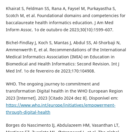
Khairat S, Feldman SS, Rana A, Faysel M, Purkayastha S,
Scotch M, et al. Foundational domains and competencies for
baccalaureate health informatics education. J Am Med
Inform Assoc. 1o de outubro de 2023;30(10):1599–607.
Bichel-Findlay J, Koch S, Mantas J, Abdul SS, Al-Shorbaji N,
Ammenwerth E, et al. Recommendations of the International
Medical Informatics Association (IMIA) on Education in
Biomedical and Health Informatics: Second Revision. Int J
Med Inf. 1o de fevereiro de 2023;170:104908.
WHO. The ongoing journey to commitment and
transformation Digital health in the WHO European Region
2023 [Internet]. 2023 [Citado 2024 dez 8]. Disponível em:
https://www.who.int/europe/initiatives/empowerment-
through-digital-health
Borges do Nascimento IJ, Abdulazeem HM, Vasanthan LT,