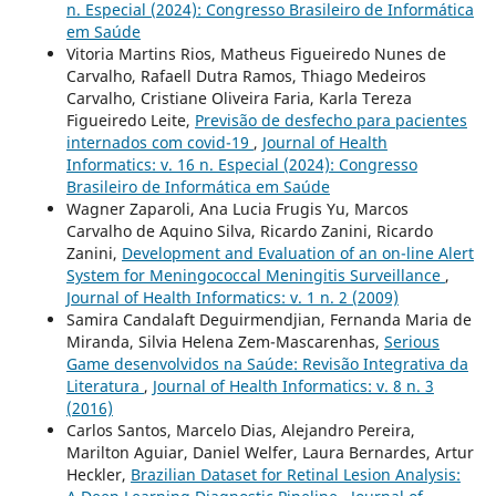
n. Especial (2024): Congresso Brasileiro de Informática
em Saúde
Vitoria Martins Rios, Matheus Figueiredo Nunes de
Carvalho, Rafaell Dutra Ramos, Thiago Medeiros
Carvalho, Cristiane Oliveira Faria, Karla Tereza
Figueiredo Leite,
Previsão de desfecho para pacientes
internados com covid-19
,
Journal of Health
Informatics: v. 16 n. Especial (2024): Congresso
Brasileiro de Informática em Saúde
Wagner Zaparoli, Ana Lucia Frugis Yu, Marcos
Carvalho de Aquino Silva, Ricardo Zanini, Ricardo
Zanini,
Development and Evaluation of an on-line Alert
System for Meningococcal Meningitis Surveillance
,
Journal of Health Informatics: v. 1 n. 2 (2009)
Samira Candalaft Deguirmendjian, Fernanda Maria de
Miranda, Silvia Helena Zem-Mascarenhas,
Serious
Game desenvolvidos na Saúde: Revisão Integrativa da
Literatura
,
Journal of Health Informatics: v. 8 n. 3
(2016)
Carlos Santos, Marcelo Dias, Alejandro Pereira,
Marilton Aguiar, Daniel Welfer, Laura Bernardes, Artur
Heckler,
Brazilian Dataset for Retinal Lesion Analysis: