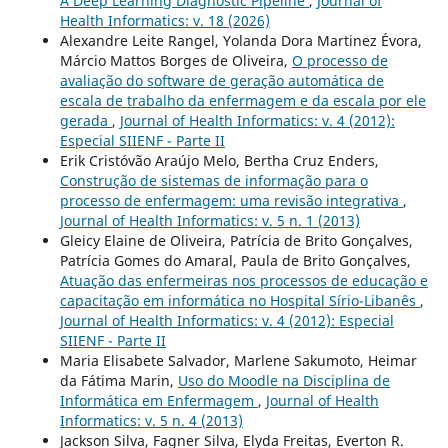
A Deep Learning Diagnostic Pipeline
,
Journal of
Health Informatics: v. 18 (2026)
Alexandre Leite Rangel, Yolanda Dora Martinez Évora,
Márcio Mattos Borges de Oliveira,
O processo de
avaliação do software de geração automática de
escala de trabalho da enfermagem e da escala por ele
gerada
,
Journal of Health Informatics: v. 4 (2012):
Especial SIIENF - Parte II
Erik Cristóvão Araújo Melo, Bertha Cruz Enders,
Construção de sistemas de informação para o
processo de enfermagem: uma revisão integrativa
,
Journal of Health Informatics: v. 5 n. 1 (2013)
Gleicy Elaine de Oliveira, Patrícia de Brito Gonçalves,
Patrícia Gomes do Amaral, Paula de Brito Gonçalves,
Atuação das enfermeiras nos processos de educação e
capacitação em informática no Hospital Sírio-Libanês
,
Journal of Health Informatics: v. 4 (2012): Especial
SIIENF - Parte II
Maria Elisabete Salvador, Marlene Sakumoto, Heimar
da Fátima Marin,
Uso do Moodle na Disciplina de
Informática em Enfermagem
,
Journal of Health
Informatics: v. 5 n. 4 (2013)
Jackson Silva, Fagner Silva, Elyda Freitas, Everton R.