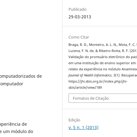
Publicado
29-03-2013
Como Citar
Braga, R. D., Monteiro, A. L. N., Mota, F. C. 
Lucena, F. N. de, & Ribeiro-Rotta, R. F. (201
Validação do prontuário eletrônico do pac
em uma instituição de ensino superior em
relato da experiência no módulo Anamnes
Computadorizados de
Journal of Health Informatics
,
5
(1). Recuper
https://jhi.sbis.org.br/index.php/jhi-
 Computador
sbis/article/view/189
Fomatos de Citação
Edição
xperiência de
v. 5 n. 1 (2013)
 de um módulo do