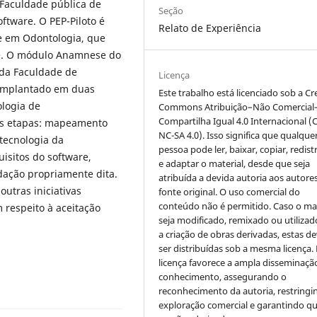
 Faculdade pública de
Seção
ftware. O PEP-Piloto é
Relato de Experiência
 em Odontologia, que
e. O módulo Anamnese do
s da Faculdade de
Licença
 implantado em duas
Este trabalho está licenciado sob a Cr
ologia de
Commons Atribuição–Não Comercial
Compartilha Igual 4.0 Internacional (
tes etapas: mapeamento
NC-SA 4.0). Isso significa que qualque
tecnologia da
pessoa pode ler, baixar, copiar, redist
isitos do software,
e adaptar o material, desde que seja
dação propriamente dita.
atribuída a devida autoria aos autores
outras iniciativas
fonte original. O uso comercial do
conteúdo não é permitido. Caso o mat
 respeito à aceitação
seja modificado, remixado ou utilizad
a criação de obras derivadas, estas d
ser distribuídas sob a mesma licença.
licença favorece a ampla disseminaçã
conhecimento, assegurando o
reconhecimento da autoria, restringi
exploração comercial e garantindo q