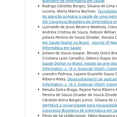
Brasileiro de Informática em Saúde
Rodrigo Cândido Borges, Silvana de Lima V
Lucena, Maria Márcia Bachion,
Tecnologia
de atenção primária à saúde de uma metró
XIX Congresso Brasileiro de Informática 
Luzineide de Jesus Bezerra Modesto, Cláudi
Andréia Cristina de Souza, Robson Willian
Juliana Pereira de Souza Zinader, Renata 
em Saúde Digital no Brasil
,
Journal of Hea
Informática em Saúde
Juliano de Souza Gaspar, Renata Dutra Brag
Cristiana Leite Carvalho, Débora Dupas 
Saúde Digital no Brasil: estado da arte d
Informatics: v. 16 n. Especial (2024): Con
Leandro Pedrosa, Layane Grazielle Souza D
Ribeiro-Rotta,
Desenvolvimento de aplicati
Informatics: v. 16 n. Especial (2024): Con
Renata Dutra Braga, Rejane Faria Ribeiro-
Pereira de Souza-Zinader de Souza-Zinade
Cândido Vieira Borges Junior, Silvana de L
DATASUS e Universidade para necessidad
Congresso Brasileiro de Informática em S
Plinio de Sá Leitão-Júnior, Fábio Nogueir