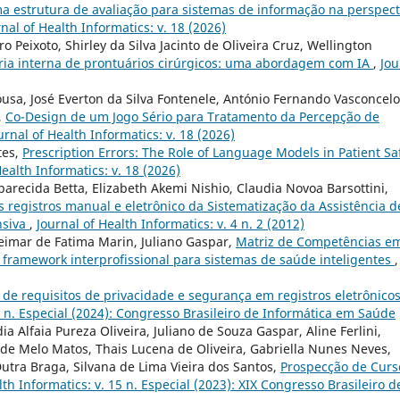
a estrutura de avaliação para sistemas de informação na perspect
nal of Health Informatics: v. 18 (2026)
 Peixoto, Shirley da Silva Jacinto de Oliveira Cruz, Wellington
ria interna de prontuários cirúrgicos: uma abordagem com IA
,
Jou
ousa, José Everton da Silva Fontenele, António Fernando Vasconcel
,
Co-Design de um Jogo Sério para Tratamento da Percepção de
urnal of Health Informatics: v. 18 (2026)
tes,
Prescription Errors: The Role of Language Models in Patient Sa
Health Informatics: v. 18 (2026)
parecida Betta, Elizabeth Akemi Nishio, Claudia Novoa Barsottini,
registros manual e eletrônico da Sistematização da Assistência d
nsiva
,
Journal of Health Informatics: v. 4 n. 2 (2012)
Heimar de Fatima Marin, Juliano Gaspar,
Matriz de Competências e
 framework interprofissional para sistemas de saúde inteligentes
,
 de requisitos de privacidade e segurança em registros eletrônico
16 n. Especial (2024): Congresso Brasileiro de Informática em Saúde
a Alfaia Pureza Oliveira, Juliano de Souza Gaspar, Aline Ferlini,
 de Melo Matos, Thais Lucena de Oliveira, Gabriella Nunes Neves,
Dutra Braga, Silvana de Lima Vieira dos Santos,
Prospecção de Curs
lth Informatics: v. 15 n. Especial (2023): XIX Congresso Brasileiro d