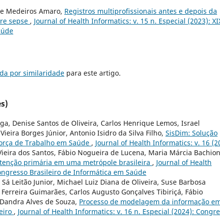
 de Medeiros Amaro,
Registros multiprofissionais antes e depois da
bre sepse
,
Journal of Health Informatics: v. 15 n. Especial (2023): XI
aúde
da por similaridade
para este artigo.
s)
ga, Denise Santos de Oliveira, Carlos Henrique Lemos, Israel
Vieira Borges Júnior, Antonio Isidro da Silva Filho,
SisDim: Solução
Força de Trabalho em Saúde
,
Journal of Health Informatics: v. 16 (2
ieira dos Santos, Fábio Nogueira de Lucena, Maria Márcia Bachion
atenção primária em uma metrópole brasileira
,
Journal of Health
 Congresso Brasileiro de Informática em Saúde
 Sá Leitão Junior, Michael Luiz Diana de Oliveira, Suse Barbosa
 Ferreira Guimarães, Carlos Augusto Gonçalves Tibiriçá, Fábio
 Dandra Alves de Souza,
Processo de modelagem da informação e
eiro
,
Journal of Health Informatics: v. 16 n. Especial (2024): Congr