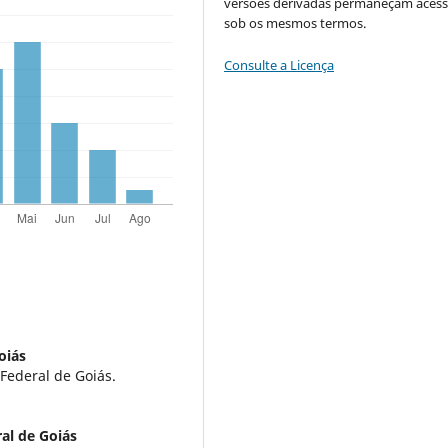
versões derivadas permaneçam acess
sob os mesmos termos.
Consulte a Licença
oiás
Federal de Goiás.
al de Goiás