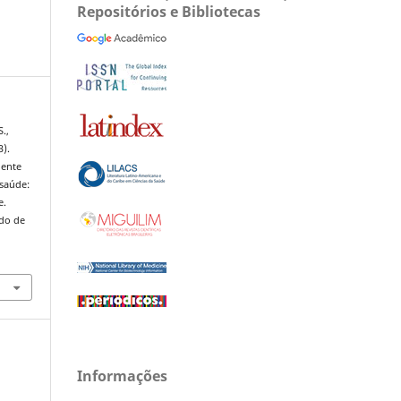
Repositórios e Bibliotecas
S.,
3).
iente
 saúde:
e.
ado de
Informações