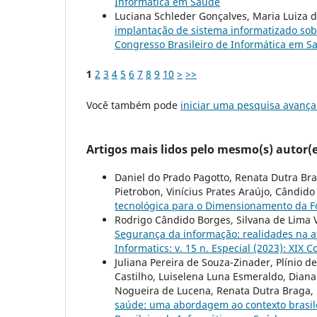
Informática em Saúde
Luciana Schleder Gonçalves, Maria Luiza
implantação de sistema informatizado so
Congresso Brasileiro de Informática em S
1
2
3
4
5
6
7
8
9
10
>
>>
Você também pode
iniciar uma pesquisa avança
Artigos mais lidos pelo mesmo(s) autor(e
Daniel do Prado Pagotto, Renata Dutra Bra
Pietrobon, Vinícius Prates Araújo, Cândido 
tecnológica para o Dimensionamento da 
Rodrigo Cândido Borges, Silvana de Lima V
Segurança da informação: realidades na 
Informatics: v. 15 n. Especial (2023): XIX
Juliana Pereira de Souza-Zinader, Plínio de
Castilho, Luiselena Luna Esmeraldo, Diana
Nogueira de Lucena, Renata Dutra Braga,
saúde: uma abordagem ao contexto brasil