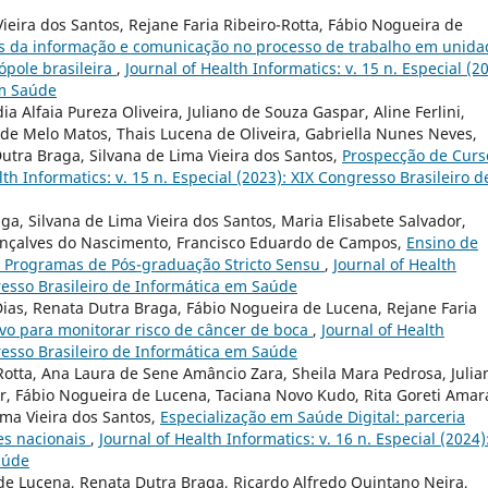
ieira dos Santos, Rejane Faria Ribeiro-Rotta, Fábio Nogueira de
s da informação e comunicação no processo de trabalho em unida
pole brasileira
,
Journal of Health Informatics: v. 15 n. Especial (2
em Saúde
a Alfaia Pureza Oliveira, Juliano de Souza Gaspar, Aline Ferlini,
 de Melo Matos, Thais Lucena de Oliveira, Gabriella Nunes Neves,
Dutra Braga, Silvana de Lima Vieira dos Santos,
Prospecção de Curs
lth Informatics: v. 15 n. Especial (2023): XIX Congresso Brasileiro d
a, Silvana de Lima Vieira dos Santos, Maria Elisabete Salvador,
Gonçalves do Nascimento, Francisco Eduardo de Campos,
Ensino de
os Programas de Pós-graduação Stricto Sensu
,
Journal of Health
gresso Brasileiro de Informática em Saúde
ias, Renata Dutra Braga, Fábio Nogueira de Lucena, Rejane Faria
vo para monitorar risco de câncer de boca
,
Journal of Health
gresso Brasileiro de Informática em Saúde
Rotta, Ana Laura de Sene Amâncio Zara, Sheila Mara Pedrosa, Julia
r, Fábio Nogueira de Lucena, Taciana Novo Kudo, Rita Goreti Amara
ima Vieira dos Santos,
Especialização em Saúde Digital: parceria
es nacionais
,
Journal of Health Informatics: v. 16 n. Especial (2024)
aúde
a de Lucena, Renata Dutra Braga, Ricardo Alfredo Quintano Neira,