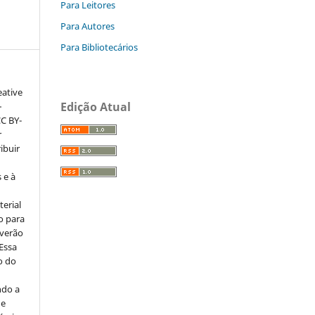
Para Leitores
Para Autores
Para Bibliotecários
eative
Edição Atual
–
CC BY-
r
ribuir
 e à
erial
o para
everão
 Essa
o do
ndo a
ue