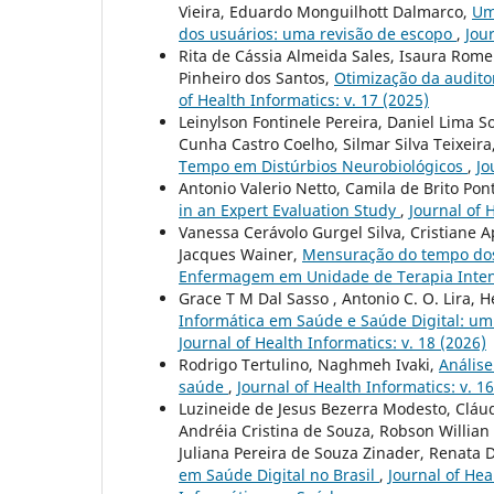
Vieira, Eduardo Monguilhott Dalmarco,
Um
dos usuários: uma revisão de escopo
,
Jour
Rita de Cássia Almeida Sales, Isaura Romero
Pinheiro dos Santos,
Otimização da audito
of Health Informatics: v. 17 (2025)
Leinylson Fontinele Pereira, Daniel Lima S
Cunha Castro Coelho, Silmar Silva Teixeira
Tempo em Distúrbios Neurobiológicos
,
Jo
Antonio Valerio Netto, Camila de Brito Pon
in an Expert Evaluation Study
,
Journal of 
Vanessa Cerávolo Gurgel Silva, Cristiane A
Jacques Wainer,
Mensuração do tempo dos 
Enfermagem em Unidade de Terapia Inte
Grace T M Dal Sasso , Antonio C. O. Lira, 
Informática em Saúde e Saúde Digital: um
Journal of Health Informatics: v. 18 (2026)
Rodrigo Tertulino, Naghmeh Ivaki,
Análise
saúde
,
Journal of Health Informatics: v. 
Luzineide de Jesus Bezerra Modesto, Cláudi
Andréia Cristina de Souza, Robson Willian
Juliana Pereira de Souza Zinader, Renata 
em Saúde Digital no Brasil
,
Journal of Hea