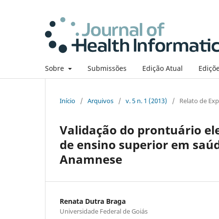
Sobre
Submissões
Edição Atual
Ediçõe
Início
/
Arquivos
/
v. 5 n. 1 (2013)
/
Relato de Exp
Validação do prontuário el
de ensino superior em saúd
Anamnese
Renata Dutra Braga
Universidade Federal de Goiás