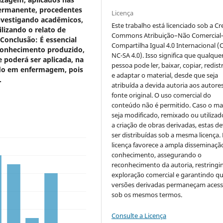
ermanente, procedentes
Licença
investigando acadêmicos,
Este trabalho está licenciado sob a Cr
lizando o relato de
Commons Atribuição–Não Comercial
Conclusão:
É essencial
Compartilha Igual 4.0 Internacional (
 conhecimento produzido,
NC-SA 4.0). Isso significa que qualque
poderá ser aplicada, na
pessoa pode ler, baixar, copiar, redist
ado em enfermagem, pois
e adaptar o material, desde que seja
.
atribuída a devida autoria aos autores
fonte original. O uso comercial do
conteúdo não é permitido. Caso o mat
seja modificado, remixado ou utilizad
a criação de obras derivadas, estas d
ser distribuídas sob a mesma licença.
licença favorece a ampla disseminaçã
conhecimento, assegurando o
reconhecimento da autoria, restringi
exploração comercial e garantindo q
versões derivadas permaneçam acess
sob os mesmos termos.
Consulte a Licença