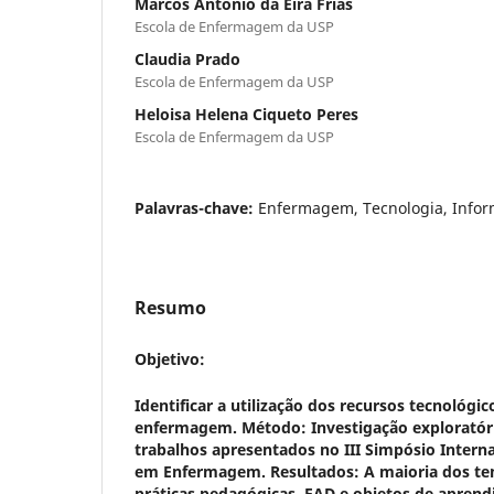
Marcos Antonio da Eira Frias
Escola de Enfermagem da USP
Claudia Prado
Escola de Enfermagem da USP
Heloisa Helena Ciqueto Peres
Escola de Enfermagem da USP
Palavras-chave:
Enfermagem, Tecnologia, Info
Resumo
Objetivo:
Identificar a utilização dos recursos tecnológ
enfermagem.
Método:
Investigação exploratór
trabalhos apresentados no III Simpósio Intern
em Enfermagem.
Resultados:
A maioria dos te
práticas pedagógicas, EAD e objetos de aprend