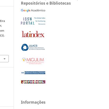
Repositórios e Bibliotecas
 Eira
H.
o em
5
(3).
Informações