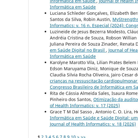
informática em saúde
,
Journal of Health I
Informática em Saúde
Luciana Schleder Gonçalves, Elizabeth Bern
Santos da Silva, Robin Austin,
MyStrengths
Informatics: v. 16 n. Especial (2024): Con
Luzineide de Jesus Bezerra Modesto, Cláudi
Andréia Cristina de Souza, Robson Willian
Juliana Pereira de Souza Zinader, Renata 
em Saúde Digital no Brasil
,
Journal of Hea
Informática em Saúde
Karolyne Marotto Vila, Lilian Prates Belem 
Edson Maruyama Diniz, Monique de Souza 
Claudia Silvia Rocha Oliveira, Jairo Cesar 
crianças na ressuscitação cardiopulmona
Congresso Brasileiro de Informática em S
Rita de Cássia Almeida Sales, Isaura Romero
Pinheiro dos Santos,
Otimização da audito
of Health Informatics: v. 17 (2025)
Grace T M Dal Sasso , Antonio C. O. Lira, 
Informática em Saúde e Saúde Digital: um
Journal of Health Informatics: v. 18 (2026)
1
2
3
4
5
6
7
8
9
10
>
>>