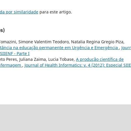
da por similaridade
para este artigo.
s)
 Tomazini, Simone Valentim Teodoro, Natalia Regina Gregio Piza,
istância na educação permanente em Urgência e Emergência
,
Jour
SIIENF - Parte I
eto Peres, Juliana Zaima, Lucia Tobase,
A produção científica de
enfermagem
,
Journal of Health Informatics: v. 4 (2012): Especial SII