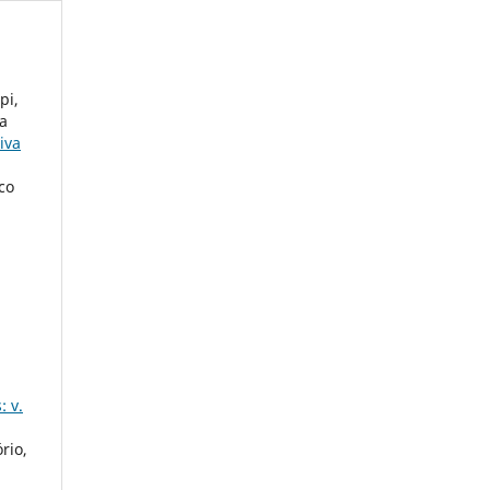
pi,
ha
iva
co
: v.
rio,