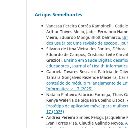
Artigos Semelhantes
Vanessa Pereira Corrêa Rampinelli, Catiele 
Arthur Thives Mello, Jades Fernando Hamm
Vieira, Eduardo Monguilhott Dalmarco,
Um
dos usuários: uma revisão de escopo
,
Jour
Silvana de Lima Vieira dos Santos, Débor
Eduardo de Campos, Cristiana Leite Carvalh
Graziosi,
Ensino em Saúde Digital: desafios
educadores
,
Journal of Health Informatics:
Gabriela Tavares Boscarol, Patrícia de Ol
Tamara Gonçalves Rezende Macieira, Carl
conteúdo do módulo “Planejamento de En
Informatics: v. 17 (2025)
Natália Pinheiro Fabricio Formiga, Thaís Ga
Kenya Waleria de Siqueira Coêlho Lisboa, A
Protótipo de aplicativo móvel para mulher
17 (2025)
Andréa Pereira Simões Pelogi, Jacqueline 
Ivan Torres Pisa, Claudia Galindo Novoa,
A