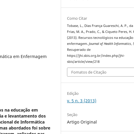
Como Citar
Tobase, L., Dias França Guareschi, A. P., da
Frias, M. A., Prado, C., & Ciqueto Peres, H. 
(2013). Recursos tecnológicos na educaçã
enfermagem.
Journal of Health Informatics
,
Recuperado de
rmática em Enfermagem
https://jhi.sbis.org.br/index.php/jhi-
sbis/article/view/218
Fomatos de Citação
Edição
v. 5 n. 3 (2013)
icos na educação em
Seção
ia e levantamento dos
Artigo Original
acional de Informática
mas abordados foi sobre
izagem, aplicados nas