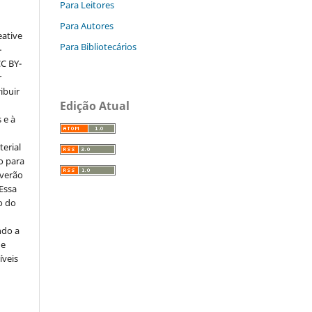
Para Leitores
Para Autores
eative
Para Bibliotecários
–
CC BY-
r
ribuir
Edição Atual
 e à
erial
o para
everão
 Essa
o do
ndo a
ue
íveis