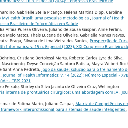
nformatics: v. 16 n. Especial (2024): Congresso Brasileiro de
ardino, Gabrielle Stella Picanço, Helena Martins Dipp, Caroline
 MyHealth Brasil: uma pesquisa metodológica
,
Journal of Health
gresso Brasileiro de Informática em Saúde
a Alfaia Pureza Oliveira, Juliano de Souza Gaspar, Aline Ferlini,
 de Melo Matos, Thais Lucena de Oliveira, Gabriella Nunes Neves,
Dutra Braga, Silvana de Lima Vieira dos Santos,
Prospecção de Curs
lth Informatics: v. 15 n. Especial (2023): XIX Congresso Brasileiro d
Behring, Cristiano Bertolossi Marta, Roberto Carlos Lyra da Silva,
Nascimento, Deyse Conceição Santoro Batista, Mayra Wilbert Roc
de Sant'Anna Pedretti,
Jogo da saúde: solução para o treinamento d
r
,
Journal of Health Informatics: v. 14 (2022): Número Especial - XVI
aúde - CBIS 2021
 Peixoto, Shirley da Silva Jacinto de Oliveira Cruz, Wellington
ria interna de prontuários cirúrgicos: uma abordagem com IA
,
Jou
Heimar de Fatima Marin, Juliano Gaspar,
Matriz de Competências e
 framework interprofissional para sistemas de saúde inteligentes
,