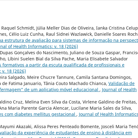
Raquel Schmidt, Júlia Meller Dias de Oliveira, Ianka Cristina Celup
es, Célio Luiz Cunha, Raul Sidnei Wazlawick, Danielle Soares Roc
a estrutura de avaliação para sistemas de informação na perspect
nal of Health Informatics: v. 18 (2026)
a Dupas Gonçalves do Nascimento, Juliano de Souza Gaspar, Francis
o, Líbini Suelen Bial da Silva Pache, Maria Elisabete Salvador
 formativos a partir da escuta qualificada de profissionais e
 v. 18 (2026)
iveira Salgado, Meire Chucre Tannure, Camila Santana Domingos,
a de Fatima Januario, Tânia Couto Machado Chianca,
Validação de
fermagem” de um aplicativo móvel educacional
,
Journal of Health
ldino Cruz, Melina Even Silva da Costa, Virlene Galdino de Freitas,
na Maria Parente Garcia Alencar, Lucilane Maria Sales da Silva,
es com diabetes mellitus gestacional
,
Journal of Health Informatics
Mayumi Akazaki, Alissa Peres Penteado Bomente, Josceli Maria Tenó
valiação da experiência de estudantes de ensino à distância em