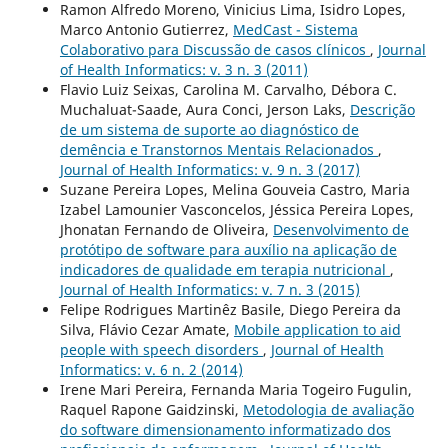
Ramon Alfredo Moreno, Vinicius Lima, Isidro Lopes,
Marco Antonio Gutierrez,
MedCast - Sistema
Colaborativo para Discussão de casos clínicos
,
Journal
of Health Informatics: v. 3 n. 3 (2011)
Flavio Luiz Seixas, Carolina M. Carvalho, Débora C.
Muchaluat-Saade, Aura Conci, Jerson Laks,
Descrição
de um sistema de suporte ao diagnóstico de
demência e Transtornos Mentais Relacionados
,
Journal of Health Informatics: v. 9 n. 3 (2017)
Suzane Pereira Lopes, Melina Gouveia Castro, Maria
Izabel Lamounier Vasconcelos, Jéssica Pereira Lopes,
Jhonatan Fernando de Oliveira,
Desenvolvimento de
protótipo de software para auxílio na aplicação de
indicadores de qualidade em terapia nutricional
,
Journal of Health Informatics: v. 7 n. 3 (2015)
Felipe Rodrigues Martinêz Basile, Diego Pereira da
Silva, Flávio Cezar Amate,
Mobile application to aid
people with speech disorders
,
Journal of Health
Informatics: v. 6 n. 2 (2014)
Irene Mari Pereira, Fernanda Maria Togeiro Fugulin,
Raquel Rapone Gaidzinski,
Metodologia de avaliação
do software dimensionamento informatizado dos