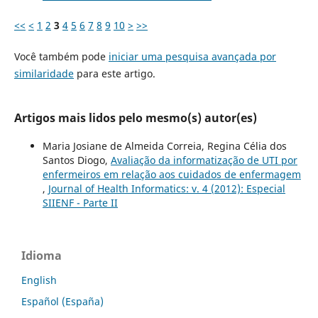
<<
<
1
2
3
4
5
6
7
8
9
10
>
>>
Você também pode
iniciar uma pesquisa avançada por
similaridade
para este artigo.
Artigos mais lidos pelo mesmo(s) autor(es)
Maria Josiane de Almeida Correia, Regina Célia dos
Santos Diogo,
Avaliação da informatização de UTI por
enfermeiros em relação aos cuidados de enfermagem
,
Journal of Health Informatics: v. 4 (2012): Especial
SIIENF - Parte II
Idioma
English
Español (España)