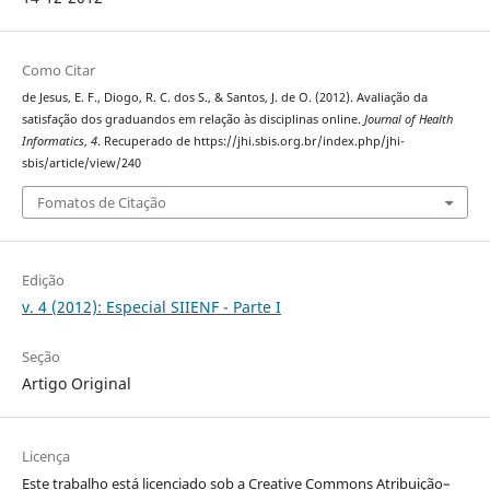
Como Citar
de Jesus, E. F., Diogo, R. C. dos S., & Santos, J. de O. (2012). Avaliação da
satisfação dos graduandos em relação às disciplinas online.
Journal of Health
Informatics
,
4
. Recuperado de https://jhi.sbis.org.br/index.php/jhi-
sbis/article/view/240
Fomatos de Citação
Edição
v. 4 (2012): Especial SIIENF - Parte I
Seção
Artigo Original
Licença
Este trabalho está licenciado sob a Creative Commons Atribuição–