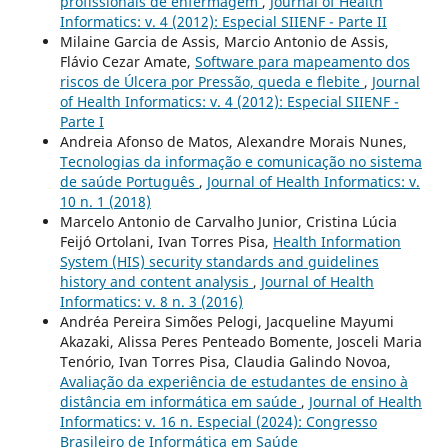
profissionais de enfermagem
,
Journal of Health
Informatics: v. 4 (2012): Especial SIIENF - Parte II
Milaine Garcia de Assis, Marcio Antonio de Assis,
Flávio Cezar Amate,
Software para mapeamento dos
riscos de Úlcera por Pressão, queda e flebite
,
Journal
of Health Informatics: v. 4 (2012): Especial SIIENF -
Parte I
Andreia Afonso de Matos, Alexandre Morais Nunes,
Tecnologias da informação e comunicação no sistema
de saúde Português
,
Journal of Health Informatics: v.
10 n. 1 (2018)
Marcelo Antonio de Carvalho Junior, Cristina Lúcia
Feijó Ortolani, Ivan Torres Pisa,
Health Information
System (HIS) security standards and guidelines
history and content analysis
,
Journal of Health
Informatics: v. 8 n. 3 (2016)
Andréa Pereira Simões Pelogi, Jacqueline Mayumi
Akazaki, Alissa Peres Penteado Bomente, Josceli Maria
Tenório, Ivan Torres Pisa, Claudia Galindo Novoa,
Avaliação da experiência de estudantes de ensino à
distância em informática em saúde
,
Journal of Health
Informatics: v. 16 n. Especial (2024): Congresso
Brasileiro de Informática em Saúde