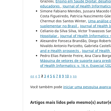
Graziosi,
Ensino em Saúde Digital: desafios
educadores
,
Journal of Health Informatics:
Simone Fabiano Mendes, Jussara Macedo Pi
Costa Figueiredo, Patricia Nascimento Góe
Chermut dos Santos Winter,
Uma análise 
suplementar no Brasil
,
Journal of Health I
Celianio da Silva Silva, Victor Travassos Sa
Hospitalar
,
Journal of Health Informatics: v
Alexandre Fonseca Brandão, Diego Roberto
Nivaldo Antonio Parizotto, Gabriela Castel
and e-Health prospects
,
Journal of Health 
Pedro Elias Patente Freire, Ana Clara Borg
Máquina de vetores de suporte para pred
of Health Informatics: v. 16 n. Especial (
<<
<
1
2
3
4
5
6
7
8
9
10
>
>>
Você também pode
iniciar uma pesquisa avança
Artigos mais lidos pelo mesmo(s) autor(e