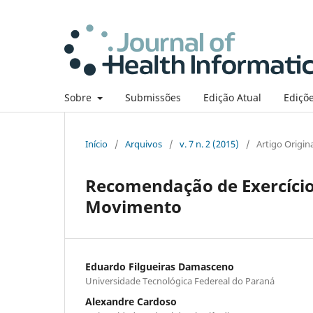
Sobre
Submissões
Edição Atual
Ediçõe
Início
/
Arquivos
/
v. 7 n. 2 (2015)
/
Artigo Origin
Recomendação de Exercícios
Movimento
Eduardo Filgueiras Damasceno
Universidade Tecnológica Federeal do Paraná
Alexandre Cardoso