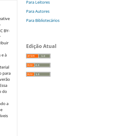
Para Leitores
Para Autores
eative
Para Bibliotecários
–
CC BY-
r
ribuir
Edição Atual
 e à
erial
o para
everão
 Essa
o do
ndo a
ue
íveis