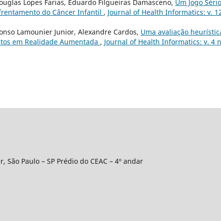
ouglas Lopes Farias, Eduardo Filgueiras Damasceno,
Um Jogo Séri
nfrentamento do Câncer Infantil
,
Journal of Health Informatics: v. 1
onso Lamounier Junior, Alexandre Cardos,
Uma avaliação heurístic
ntos em Realidade Aumentada
,
Journal of Health Informatics: v. 4 n
r, São Paulo – SP Prédio do CEAC – 4º andar