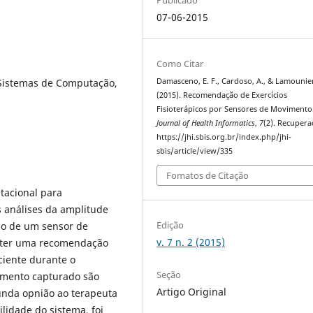
07-06-2015
Como Citar
, Sistemas de Computação,
Damasceno, E. F., Cardoso, A., & Lamounier,
(2015). Recomendação de Exercícios
Fisioterápicos por Sensores de Movimento
Journal of Health Informatics
,
7
(2). Recuper
https://jhi.sbis.org.br/index.php/jhi-
sbis/article/view/335
Fomatos de Citação
tacional para
s análises da amplitude
Edição
io de um sensor de
v. 7 n. 2 (2015)
bter uma recomendação
ciente durante o
Seção
imento capturado são
Artigo Original
unda opnião ao terapeuta
ilidade do sistema, foi