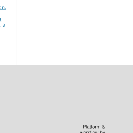
o
2 n.
a
. 3