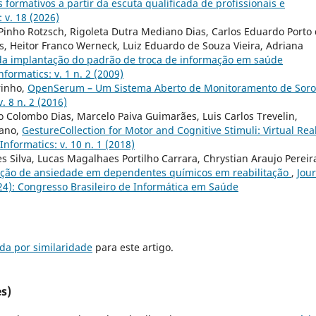
 formativos a partir da escuta qualificada de profissionais e
 v. 18 (2026)
nho Rotzsch, Rigoleta Dutra Mediano Dias, Carlos Eduardo Porto
s, Heitor Franco Werneck, Luiz Eduardo de Souza Vieira, Adriana
da implantação do padrão de troca de informação em saúde
nformatics: v. 1 n. 2 (2009)
rinho,
OpenSerum – Um Sistema Aberto de Monitoramento de Soro
. 8 n. 2 (2016)
 Colombo Dias, Marcelo Paiva Guimarães, Luis Carlos Trevelin,
lano,
GestureCollection for Motor and Cognitive Stimuli: Virtual Real
Informatics: v. 10 n. 1 (2018)
es Silva, Lucas Magalhaes Portilho Carrara, Chrystian Araujo Pereir
ição de ansiedade em dependentes químicos em reabilitação
,
Jou
2024): Congresso Brasileiro de Informática em Saúde
da por similaridade
para este artigo.
s)