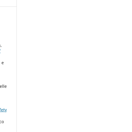
,
f
 e
elle
fety
co