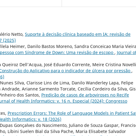
lério Netto,
Suporte à decisão clínica baseado em IA: revisão de
17 (2025)
ilela Heimer, Danilo Bastos Moreno, Sandra Conceicao Maria Vieira
 à pessoa com Síndrome de Down: Uma revisão de escopo
,
Journal o
 Queiroz Dell'Acqua, José Eduardo Corrente, Meire Cristina Novelli
Construção do Aplicativo para o indicador de úlcera por pressão
,
16)
 Nunes Silva, Clarisse Lins de Lima, Danilo Wanderley Lapa, Felipe
 Andrade, Arianne Sarmento Torcate, Cecília Cordeiro da Silva, Gis
inheiro dos Santos,
Predição de casos de arboviroses no Recife
urnal of Health Informatics: v. 16 n. Especial (2024): Congresso
tes,
Prescription Errors: The Role of Language Models in Patient Sa
Health Informatics: v. 18 (2026)
a Dupas Gonçalves do Nascimento, Juliano de Souza Gaspar, Francis
o, Líbini Suelen Bial da Silva Pache, Maria Elisabete Salvador