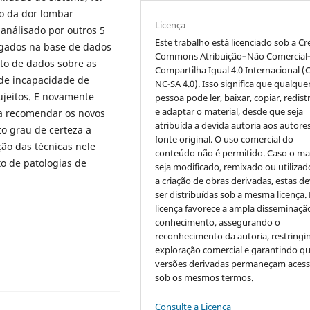
o da dor lombar
Licença
 análisado por outros 5
Este trabalho está licenciado sob a Cr
logados na base de dados
Commons Atribuição–Não Comercial
to de dados sobre as
Compartilha Igual 4.0 Internacional (
de incapacidade de
NC-SA 4.0). Isso significa que qualque
jeitos. E novamente
pessoa pode ler, baixar, copiar, redist
e adaptar o material, desde que seja
ra recomendar os novos
atribuída a devida autoria aos autores
to grau de certeza a
fonte original. O uso comercial do
ção das técnicas nele
conteúdo não é permitido. Caso o mat
o de patologias de
seja modificado, remixado ou utilizad
a criação de obras derivadas, estas d
ser distribuídas sob a mesma licença.
licença favorece a ampla disseminaçã
conhecimento, assegurando o
reconhecimento da autoria, restringi
exploração comercial e garantindo q
versões derivadas permaneçam acess
sob os mesmos termos.
Consulte a Licença