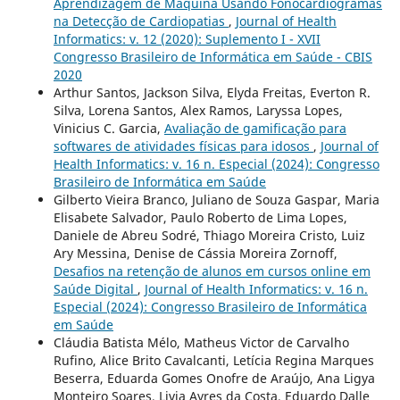
Aprendizagem de Máquina Usando Fonocardiogramas
na Detecção de Cardiopatias
,
Journal of Health
Informatics: v. 12 (2020): Suplemento I - XVII
Congresso Brasileiro de Informática em Saúde - CBIS
2020
Arthur Santos, Jackson Silva, Elyda Freitas, Everton R.
Silva, Lorena Santos, Alex Ramos, Laryssa Lopes,
Vinicius C. Garcia,
Avaliação de gamificação para
softwares de atividades físicas para idosos
,
Journal of
Health Informatics: v. 16 n. Especial (2024): Congresso
Brasileiro de Informática em Saúde
Gilberto Vieira Branco, Juliano de Souza Gaspar, Maria
Elisabete Salvador, Paulo Roberto de Lima Lopes,
Daniele de Abreu Sodré, Thiago Moreira Cristo, Luiz
Ary Messina, Denise de Cássia Moreira Zornoff,
Desafios na retenção de alunos em cursos online em
Saúde Digital
,
Journal of Health Informatics: v. 16 n.
Especial (2024): Congresso Brasileiro de Informática
em Saúde
Cláudia Batista Mélo, Matheus Victor de Carvalho
Rufino, Alice Brito Cavalcanti, Letícia Regina Marques
Beserra, Eduarda Gomes Onofre de Araújo, Ana Ligya
Monteiro Soares, Livia Ayres da Costa, Eduardo Dalle