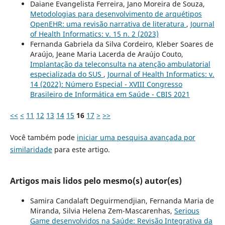
Daiane Evangelista Ferreira, Jano Moreira de Souza,
Metodologias para desenvolvimento de arquétipos
OpenEHR: uma revisão narrativa de literatura
,
Journal
of Health Informatics: v. 15 n. 2 (2023)
Fernanda Gabriela da Silva Cordeiro, Kleber Soares de
Araújo, Jeane Maria Lacerda de Araújo Couto,
Implantação da teleconsulta na atenção ambulatorial
especializada do SUS
,
Journal of Health Informatics: v.
14 (2022): Número Especial - XVIII Congresso
Brasileiro de Informática em Saúde - CBIS 2021
<<
<
11
12
13
14
15
16
17
>
>>
Você também pode
iniciar uma pesquisa avançada por
similaridade
para este artigo.
Artigos mais lidos pelo mesmo(s) autor(es)
Samira Candalaft Deguirmendjian, Fernanda Maria de
Miranda, Silvia Helena Zem-Mascarenhas,
Serious
Game desenvolvidos na Saúde: Revisão Integrativa da