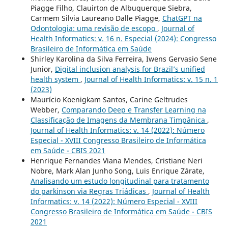
Piagge Filho, Clauirton de Albuquerque Siebra,
Carmem Silvia Laureano Dalle Piagge,
ChatGPT na
Odontologia: uma revisão de escopo
,
Journal of
Health Informatics: v. 16 n. Especial (2024): Congresso
Brasileiro de Informática em Saúde
Shirley Karolina da Silva Ferreira, Iwens Gervasio Sene
Junior,
Digital inclusion analysis for Brazil’s unified
health system
,
Journal of Health Informatics: v. 15 n. 1
(2023)
Maurício Koenigkam Santos, Carine Geltrudes
Webber,
Comparando Deep e Transfer Learning na
Classificação de Imagens da Membrana Timpânica
,
Journal of Health Informatics: v. 14 (2022): Número
Especial - XVIII Congresso Brasileiro de Informática
em Saúde - CBIS 2021
Henrique Fernandes Viana Mendes, Cristiane Neri
Nobre, Mark Alan Junho Song, Luis Enrique Zárate,
Analisando um estudo longitudinal para tratamento
do parkinson via Regras Triádicas
,
Journal of Health
Informatics: v. 14 (2022): Número Especial - XVIII
Congresso Brasileiro de Informática em Saúde - CBIS
2021