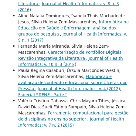
Literatura
,
Journal of Health Informatics: v. 8 n. 3
(2016)
Aline Natalia Domingues, Isabela Thaís Machado de
Jesus, Sílvia Helena Zem-Mascarenhas,
Informática na
Educação em Saúde e Enfermagem: análise dos
grupos de pesquisa
,
Journal of Health Informatics: v.
9 n. 1 (2017)
Fernanda Maria Miranda, Silvia Helena Zem-
Mascarenhas,
Caracterização de Portfólios Digitais:
Revisão Integrativa da Literatura
,
Journal of Health
Informatics: v. 10 n. 3 (2018)
Paula Regina Casaburi, Úrsula Marcondes Westin,
Silvia Helena Zem-Mascarenhas,
Elaboração e
avaliação de conteúdo educacional sobre Úlceras por
Pressão
,
Journal of Health Informatics: v. 4 (2012):
Especial SIIENF - Parte I
Valéria Cristina Gabassa, Chris Mayara Tibes, Jéssica
David Dias, Sueli Fátima Sampaio, Silvia Helena Zem-
Mascarenhas,
Ferramenta computacional para gestão
de disciplinas no ensino superior
,
Journal of Health
Informatics: v. 7 n. 2 (2015)