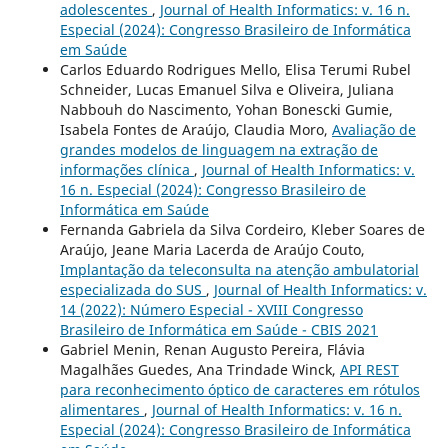
adolescentes
,
Journal of Health Informatics: v. 16 n.
Especial (2024): Congresso Brasileiro de Informática
em Saúde
Carlos Eduardo Rodrigues Mello, Elisa Terumi Rubel
Schneider, Lucas Emanuel Silva e Oliveira, Juliana
Nabbouh do Nascimento, Yohan Bonescki Gumie,
Isabela Fontes de Araújo, Claudia Moro,
Avaliação de
grandes modelos de linguagem na extração de
informações clínica
,
Journal of Health Informatics: v.
16 n. Especial (2024): Congresso Brasileiro de
Informática em Saúde
Fernanda Gabriela da Silva Cordeiro, Kleber Soares de
Araújo, Jeane Maria Lacerda de Araújo Couto,
Implantação da teleconsulta na atenção ambulatorial
especializada do SUS
,
Journal of Health Informatics: v.
14 (2022): Número Especial - XVIII Congresso
Brasileiro de Informática em Saúde - CBIS 2021
Gabriel Menin, Renan Augusto Pereira, Flávia
Magalhães Guedes, Ana Trindade Winck,
API REST
para reconhecimento óptico de caracteres em rótulos
alimentares
,
Journal of Health Informatics: v. 16 n.
Especial (2024): Congresso Brasileiro de Informática