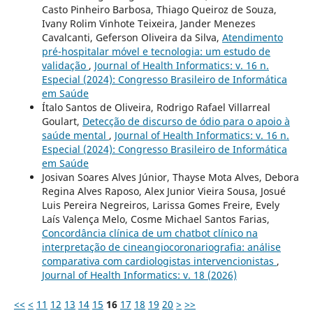
Casto Pinheiro Barbosa, Thiago Queiroz de Souza,
Ivany Rolim Vinhote Teixeira, Jander Menezes
Cavalcanti, Geferson Oliveira da Silva,
Atendimento
pré-hospitalar móvel e tecnologia: um estudo de
validação
,
Journal of Health Informatics: v. 16 n.
Especial (2024): Congresso Brasileiro de Informática
em Saúde
Ítalo Santos de Oliveira, Rodrigo Rafael Villarreal
Goulart,
Detecção de discurso de ódio para o apoio à
saúde mental
,
Journal of Health Informatics: v. 16 n.
Especial (2024): Congresso Brasileiro de Informática
em Saúde
Josivan Soares Alves Júnior, Thayse Mota Alves, Debora
Regina Alves Raposo, Alex Junior Vieira Sousa, Josué
Luis Pereira Negreiros, Larissa Gomes Freire, Evely
Laís Valença Melo, Cosme Michael Santos Farias,
Concordância clínica de um chatbot clínico na
interpretação de cineangiocoronariografia: análise
comparativa com cardiologistas intervencionistas
,
Journal of Health Informatics: v. 18 (2026)
<<
<
11
12
13
14
15
16
17
18
19
20
>
>>