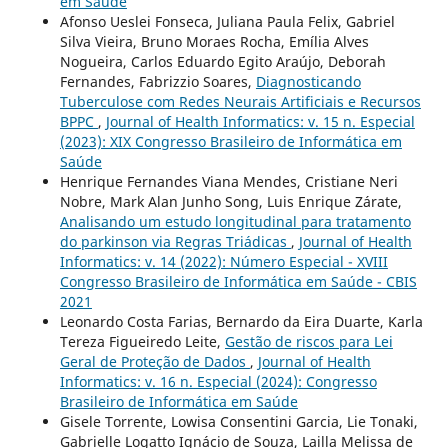
em Saúde
Afonso Ueslei Fonseca, Juliana Paula Felix, Gabriel
Silva Vieira, Bruno Moraes Rocha, Emília Alves
Nogueira, Carlos Eduardo Egito Araújo, Deborah
Fernandes, Fabrizzio Soares,
Diagnosticando
Tuberculose com Redes Neurais Artificiais e Recursos
BPPC
,
Journal of Health Informatics: v. 15 n. Especial
(2023): XIX Congresso Brasileiro de Informática em
Saúde
Henrique Fernandes Viana Mendes, Cristiane Neri
Nobre, Mark Alan Junho Song, Luis Enrique Zárate,
Analisando um estudo longitudinal para tratamento
do parkinson via Regras Triádicas
,
Journal of Health
Informatics: v. 14 (2022): Número Especial - XVIII
Congresso Brasileiro de Informática em Saúde - CBIS
2021
Leonardo Costa Farias, Bernardo da Eira Duarte, Karla
Tereza Figueiredo Leite,
Gestão de riscos para Lei
Geral de Proteção de Dados
,
Journal of Health
Informatics: v. 16 n. Especial (2024): Congresso
Brasileiro de Informática em Saúde
Gisele Torrente, Lowisa Consentini Garcia, Lie Tonaki,
Gabrielle Logatto Ignácio de Souza, Lailla Melissa de