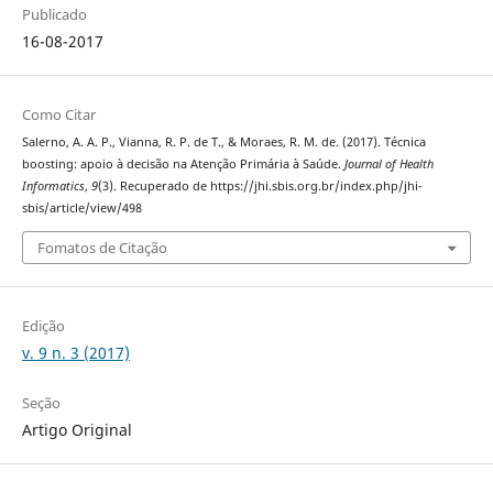
Publicado
16-08-2017
Como Citar
Salerno, A. A. P., Vianna, R. P. de T., & Moraes, R. M. de. (2017). Técnica
boosting: apoio à decisão na Atenção Primária à Saúde.
Journal of Health
Informatics
,
9
(3). Recuperado de https://jhi.sbis.org.br/index.php/jhi-
sbis/article/view/498
Fomatos de Citação
Edição
v. 9 n. 3 (2017)
Seção
Artigo Original