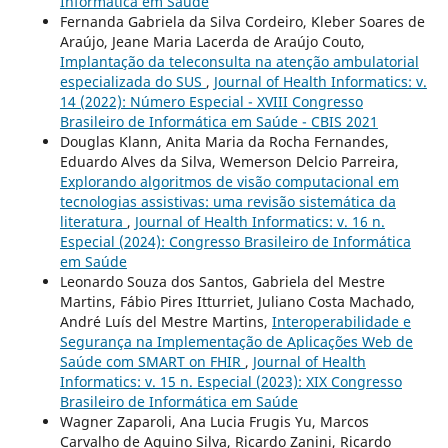
Informática em Saúde
Fernanda Gabriela da Silva Cordeiro, Kleber Soares de
Araújo, Jeane Maria Lacerda de Araújo Couto,
Implantação da teleconsulta na atenção ambulatorial
especializada do SUS
,
Journal of Health Informatics: v.
14 (2022): Número Especial - XVIII Congresso
Brasileiro de Informática em Saúde - CBIS 2021
Douglas Klann, Anita Maria da Rocha Fernandes,
Eduardo Alves da Silva, Wemerson Delcio Parreira,
Explorando algoritmos de visão computacional em
tecnologias assistivas: uma revisão sistemática da
literatura
,
Journal of Health Informatics: v. 16 n.
Especial (2024): Congresso Brasileiro de Informática
em Saúde
Leonardo Souza dos Santos, Gabriela del Mestre
Martins, Fábio Pires Itturriet, Juliano Costa Machado,
André Luís del Mestre Martins,
Interoperabilidade e
Segurança na Implementação de Aplicações Web de
Saúde com SMART on FHIR
,
Journal of Health
Informatics: v. 15 n. Especial (2023): XIX Congresso
Brasileiro de Informática em Saúde
Wagner Zaparoli, Ana Lucia Frugis Yu, Marcos
Carvalho de Aquino Silva, Ricardo Zanini, Ricardo