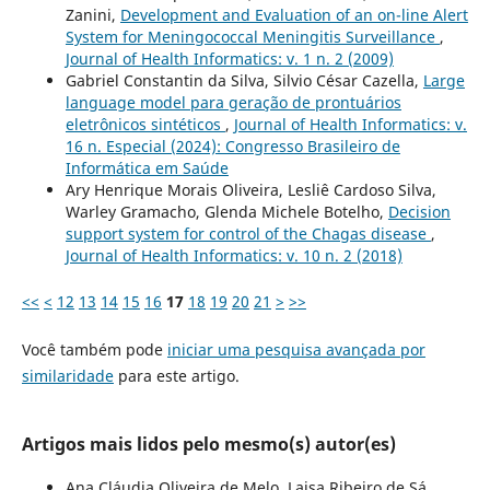
Zanini,
Development and Evaluation of an on-line Alert
System for Meningococcal Meningitis Surveillance
,
Journal of Health Informatics: v. 1 n. 2 (2009)
Gabriel Constantin da Silva, Silvio César Cazella,
Large
language model para geração de prontuários
eletrônicos sintéticos
,
Journal of Health Informatics: v.
16 n. Especial (2024): Congresso Brasileiro de
Informática em Saúde
Ary Henrique Morais Oliveira, Lesliê Cardoso Silva,
Warley Gramacho, Glenda Michele Botelho,
Decision
support system for control of the Chagas disease
,
Journal of Health Informatics: v. 10 n. 2 (2018)
<<
<
12
13
14
15
16
17
18
19
20
21
>
>>
Você também pode
iniciar uma pesquisa avançada por
similaridade
para este artigo.
Artigos mais lidos pelo mesmo(s) autor(es)
Ana Cláudia Oliveira de Melo, Laisa Ribeiro de Sá,