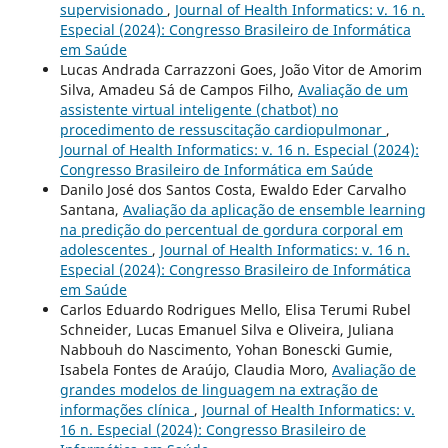
supervisionado
,
Journal of Health Informatics: v. 16 n.
Especial (2024): Congresso Brasileiro de Informática
em Saúde
Lucas Andrada Carrazzoni Goes, João Vitor de Amorim
Silva, Amadeu Sá de Campos Filho,
Avaliação de um
assistente virtual inteligente (chatbot) no
procedimento de ressuscitação cardiopulmonar
,
Journal of Health Informatics: v. 16 n. Especial (2024):
Congresso Brasileiro de Informática em Saúde
Danilo José dos Santos Costa, Ewaldo Eder Carvalho
Santana,
Avaliação da aplicação de ensemble learning
na predição do percentual de gordura corporal em
adolescentes
,
Journal of Health Informatics: v. 16 n.
Especial (2024): Congresso Brasileiro de Informática
em Saúde
Carlos Eduardo Rodrigues Mello, Elisa Terumi Rubel
Schneider, Lucas Emanuel Silva e Oliveira, Juliana
Nabbouh do Nascimento, Yohan Bonescki Gumie,
Isabela Fontes de Araújo, Claudia Moro,
Avaliação de
grandes modelos de linguagem na extração de
informações clínica
,
Journal of Health Informatics: v.
16 n. Especial (2024): Congresso Brasileiro de