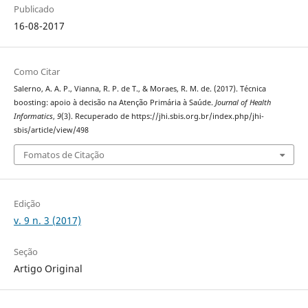
Publicado
16-08-2017
Como Citar
Salerno, A. A. P., Vianna, R. P. de T., & Moraes, R. M. de. (2017). Técnica
boosting: apoio à decisão na Atenção Primária à Saúde.
Journal of Health
Informatics
,
9
(3). Recuperado de https://jhi.sbis.org.br/index.php/jhi-
sbis/article/view/498
Fomatos de Citação
Edição
v. 9 n. 3 (2017)
Seção
Artigo Original