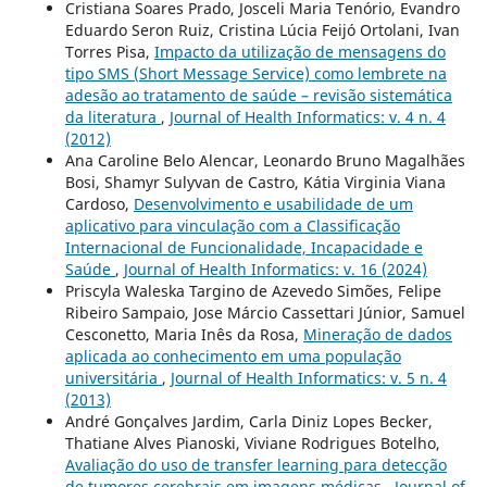
Cristiana Soares Prado, Josceli Maria Tenório, Evandro
Eduardo Seron Ruiz, Cristina Lúcia Feijó Ortolani, Ivan
Torres Pisa,
Impacto da utilização de mensagens do
tipo SMS (Short Message Service) como lembrete na
adesão ao tratamento de saúde – revisão sistemática
da literatura
,
Journal of Health Informatics: v. 4 n. 4
(2012)
Ana Caroline Belo Alencar, Leonardo Bruno Magalhães
Bosi, Shamyr Sulyvan de Castro, Kátia Virginia Viana
Cardoso,
Desenvolvimento e usabilidade de um
aplicativo para vinculação com a Classificação
Internacional de Funcionalidade, Incapacidade e
Saúde
,
Journal of Health Informatics: v. 16 (2024)
Priscyla Waleska Targino de Azevedo Simões, Felipe
Ribeiro Sampaio, Jose Márcio Cassettari Júnior, Samuel
Cesconetto, Maria Inês da Rosa,
Mineração de dados
aplicada ao conhecimento em uma população
universitária
,
Journal of Health Informatics: v. 5 n. 4
(2013)
André Gonçalves Jardim, Carla Diniz Lopes Becker,
Thatiane Alves Pianoski, Viviane Rodrigues Botelho,
Avaliação do uso de transfer learning para detecção
de tumores cerebrais em imagens médicas
,
Journal of