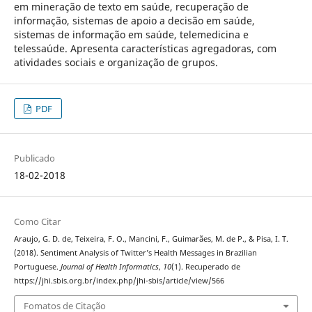
em mineração de texto em saúde, recuperação de
informação, sistemas de apoio a decisão em saúde,
sistemas de informação em saúde, telemedicina e
telessaúde. Apresenta características agregadoras, com
atividades sociais e organização de grupos.
PDF
Publicado
18-02-2018
Como Citar
Araujo, G. D. de, Teixeira, F. O., Mancini, F., Guimarães, M. de P., & Pisa, I. T.
(2018). Sentiment Analysis of Twitter’s Health Messages in Brazilian
Portuguese.
Journal of Health Informatics
,
10
(1). Recuperado de
https://jhi.sbis.org.br/index.php/jhi-sbis/article/view/566
Fomatos de Citação