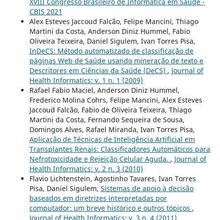
XVIII Congresso Brasileiro de Informática em Saúde -
CBIS 2021
Alex Esteves Jaccoud Falcão, Felipe Mancini, Thiago
Martini da Costa, Anderson Diniz Hummel, Fabio
Oliveira Teixeira, Daniel Sigulem, Ivan Torres Pisa,
InDeCS: Método automatizado de classificação de
páginas Web de Saúde usando mineração de texto e
Descritores em Ciências da Saúde (DeCS)
,
Journal of
Health Informatics: v. 1 n. 1 (2009)
Rafael Fabio Maciel, Anderson Diniz Hummel,
Frederico Molina Cohrs, Felipe Mancini, Alex Esteves
Jaccoud Falcão, Fabio de Oliveira Teixeira, Thiago
Martini da Costa, Fernando Sequeira de Sousa,
Domingos Alves, Rafael Miranda, Ivan Torres Pisa,
Aplicação de Técnicas de Inteligência Artificial em
Transplantes Renais: Classificadores Automáticos para
Nefrotoxicidade e Rejeição Celular Aguda.
,
Journal of
Health Informatics: v. 2 n. 3 (2010)
Flavio Lichtenstein, Agostinho Tavares, Ivan Torres
Pisa, Daniel Sigulem,
Sistemas de apoio à decisão
baseados em diretrizes interpretadas por
computador: um breve histórico e outros tópicos
,
Journal of Health Informatics: v. 3 n. 4 (2011)