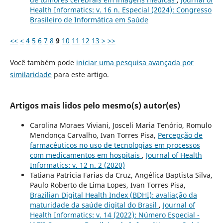
Health Informatics: v. 16 n. Especial (2024): Congresso
Brasileiro de Informática em Saúde
<<
<
4
5
6
7
8
9
10
11
12
13
>
>>
Você também pode
iniciar uma pesquisa avançada por
similaridade
para este artigo.
Artigos mais lidos pelo mesmo(s) autor(es)
Carolina Moraes Viviani, Josceli Maria Tenório, Romulo
Mendonça Carvalho, Ivan Torres Pisa,
Percepção de
farmacêuticos no uso de tecnologias em processos
com medicamentos em hospitais
,
Journal of Health
Informatics: v. 12 n. 2 (2020)
Tatiana Patricia Farias da Cruz, Angélica Baptista Silva,
Paulo Roberto de Lima Lopes, Ivan Torres Pisa,
Brazilian Digital Health Index (BDHI): avaliação da
maturidade da saúde digital do Brasil
,
Journal of
Health Informatics: v. 14 (2022): Número Especial -