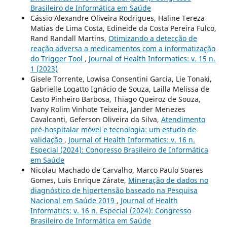
Brasileiro de Informática em Saúde
Cássio Alexandre Oliveira Rodrigues, Haline Tereza
Matias de Lima Costa, Edineide da Costa Pereira Fulco,
Rand Randall Martins,
Otimizando a detecção de
reação adversa a medicamentos com a informatização
do Trigger Tool
,
Journal of Health Informatics: v. 15 n.
1 (2023)
Gisele Torrente, Lowisa Consentini Garcia, Lie Tonaki,
Gabrielle Logatto Ignácio de Souza, Lailla Melissa de
Casto Pinheiro Barbosa, Thiago Queiroz de Souza,
Ivany Rolim Vinhote Teixeira, Jander Menezes
Cavalcanti, Geferson Oliveira da Silva,
Atendimento
pré-hospitalar móvel e tecnologia: um estudo de
validação
,
Journal of Health Informatics: v. 16 n.
Especial (2024): Congresso Brasileiro de Informática
em Saúde
Nicolau Machado de Carvalho, Marco Paulo Soares
Gomes, Luis Enrique Zárate,
Mineração de dados no
diagnóstico de hipertensão baseado na Pesquisa
Nacional em Saúde 2019
,
Journal of Health
Informatics: v. 16 n. Especial (2024): Congresso
Brasileiro de Informática em Saúde