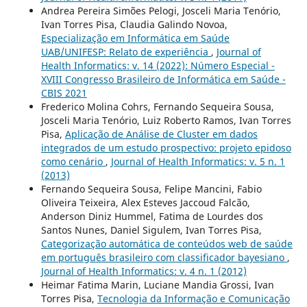
Andrea Pereira Simões Pelogi, Josceli Maria Tenório,
Ivan Torres Pisa, Claudia Galindo Novoa,
Especialização em Informática em Saúde
UAB/UNIFESP: Relato de experiência
,
Journal of
Health Informatics: v. 14 (2022): Número Especial -
XVIII Congresso Brasileiro de Informática em Saúde -
CBIS 2021
Frederico Molina Cohrs, Fernando Sequeira Sousa,
Josceli Maria Tenório, Luiz Roberto Ramos, Ivan Torres
Pisa,
Aplicação de Análise de Cluster em dados
integrados de um estudo prospectivo: projeto epidoso
como cenário
,
Journal of Health Informatics: v. 5 n. 1
(2013)
Fernando Sequeira Sousa, Felipe Mancini, Fabio
Oliveira Teixeira, Alex Esteves Jaccoud Falcão,
Anderson Diniz Hummel, Fatima de Lourdes dos
Santos Nunes, Daniel Sigulem, Ivan Torres Pisa,
Categorização automática de conteúdos web de saúde
em português brasileiro com classificador bayesiano
,
Journal of Health Informatics: v. 4 n. 1 (2012)
Heimar Fatima Marin, Luciane Mandia Grossi, Ivan
Torres Pisa,
Tecnologia da Informação e Comunicação