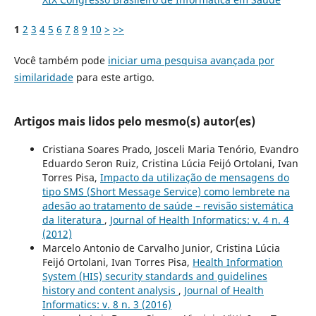
1
2
3
4
5
6
7
8
9
10
>
>>
Você também pode
iniciar uma pesquisa avançada por
similaridade
para este artigo.
Artigos mais lidos pelo mesmo(s) autor(es)
Cristiana Soares Prado, Josceli Maria Tenório, Evandro
Eduardo Seron Ruiz, Cristina Lúcia Feijó Ortolani, Ivan
Torres Pisa,
Impacto da utilização de mensagens do
tipo SMS (Short Message Service) como lembrete na
adesão ao tratamento de saúde – revisão sistemática
da literatura
,
Journal of Health Informatics: v. 4 n. 4
(2012)
Marcelo Antonio de Carvalho Junior, Cristina Lúcia
Feijó Ortolani, Ivan Torres Pisa,
Health Information
System (HIS) security standards and guidelines
history and content analysis
,
Journal of Health
Informatics: v. 8 n. 3 (2016)