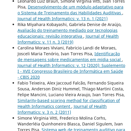
Leonardo Luiz Braun, Simone Virginia Vitti, Ivan Torres
Pisa,
Desenvolvimento de um módulo adaptativo para
o Sistema de Treinamento das Habilidades Auditivas
,
Journal of Health Informatics: v. 13 n. 1 (2021)
Rika Miyahara Kobayashi, Gabriela Denise de Araújo,
Avaliação do treinamento mediado por tecnologias
educacionais: revisão integrativa
,
Journal of Health
Informatics: v. 11 n. 3 (2019)
Carolina Moraes Viviani, Fabricio Landi de Moraes,
Josceli Maria Tenório, Ivan Torres Pisa,
Identificação
de mensagens sobre medicamentos em mídia social
,
Journal of Health Informatics: v. 12 (2020): Suplemento
I - XVII Congresso Brasileiro de Informática em Saúde
- CBIS 2020
Fabio Teixeira, Alex Jaccoud Falcão, Fernando Siqueira
Sousa, Anderson Diniz Hummel, Thiago Martini Costa,
Felipe Mancini, Luciano Vieira Araujo, Ivan Torres Pisa,
Similarity-based scoring method for classification of
Health Informatics content
,
Journal of Health
Informatics: v. 3 n. 2 (2011)
Simone Virginia Vitti, Frederico Molina Corhs,
Wanderléia Quinhoneiro Blasca, Daniel Sigulem, Ivan
Torres Pisa,
Sistema web de treinamento auditivo para