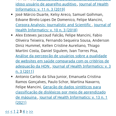
idoso usuário de aparelho auditivo
,
Journal of Health
Informatics: v. 11 n. 3 (2019)
José Márcio Duarte, Kelsy Areco, Samuel Goihman,
Edvane Birelo Lopes De Domenico, Felipe Mancini,
Corpora Analysis: Journalistic and Scientific
,
Journal of
Health Informatics: v. 10 n. 3 (2018)
Alex Esteves Jaccoud Falcão, Felipe Mancini, Fabio
Oliveira Teixeira, Fernando Sequeira Sousa, Anderson
Diniz Hummel, Kellen Cristine Aureliano, Thiago
Martini Costa, Daniel Sigulem, Ivan Torres Pisa,
Análise da percepção de usuários sobre a qualidade
de websites em saúde comparada com os critérios de
adequação da HON
,
Journal of Health Informatics: v. 3
n. 3 (2011)
Antonio Carlos da Silva Junior, Emanuela Cristina
Ramos Gonçalves, Paulo Schor, Martina Navarro,
Felipe Mancini,
Geração de dados sintéticos para
classificação de disléxicos por meio de aprendizado
de máquina
,
Journal of Health Informatics: v. 13 n. 1
(2021)
<<
<
1
2
3
4
>
>>