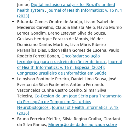
Junior,
Digital inclusion analysis for Brazil’s unified
health system
,
Journal of Health Informatics: v. 15 n. 1
(2023)
Eduarda Gomes Onofre de Araújo, Livian Isabel de
Medeiros Carvalho, Claudia Batista Mélo, Flávio Murilo
Lemos Gondim, Breno Estevam Silva de Souza,
Gustavo Henrique Perazzo de Morais, Hélder
Domiciano Dantas Martins, Lívia Máris Ribeiro
Paranaíba Dias, Edson Hilan Gomes de Lucena, Paulo
Rogério Ferreti Bonan,
OncoRadar: solução
tecnológica para o rastreio do câncer de boca
,
Journal
of Health Informatics: v. 16 n. Especial (2024):
Congresso Brasileiro de Informática em Saúde
Leinylson Fontinele Pereira, Daniel Lima Sousa, José
Everton da Silva Fontenele, António Fernando
Vasconcelos Cunha Castro Coelho, Silmar Silva
Teixeira,
Co-Design de um Jogo Sério para Tratamento
da Percepção de Tempo em Distúrbios
Neurobiológicos
,
Journal of Health Informatics: v. 18
(2026)
Bruna Ferreira Pfeiffer, Silvia Regina Gralha, Giordani
da Silva Ramos,
Mineração de dados aplicada sobre