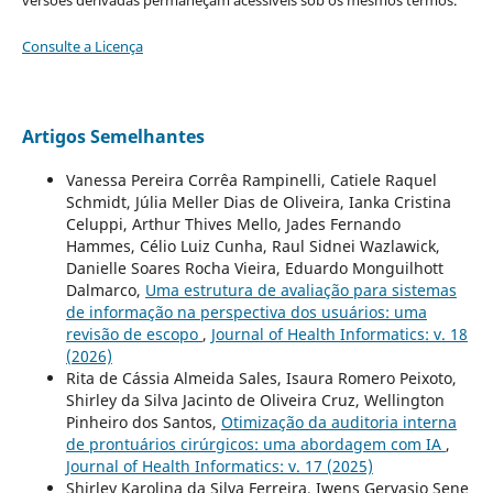
Consulte a Licença
Artigos Semelhantes
Vanessa Pereira Corrêa Rampinelli, Catiele Raquel
Schmidt, Júlia Meller Dias de Oliveira, Ianka Cristina
Celuppi, Arthur Thives Mello, Jades Fernando
Hammes, Célio Luiz Cunha, Raul Sidnei Wazlawick,
Danielle Soares Rocha Vieira, Eduardo Monguilhott
Dalmarco,
Uma estrutura de avaliação para sistemas
de informação na perspectiva dos usuários: uma
revisão de escopo
,
Journal of Health Informatics: v. 18
(2026)
Rita de Cássia Almeida Sales, Isaura Romero Peixoto,
Shirley da Silva Jacinto de Oliveira Cruz, Wellington
Pinheiro dos Santos,
Otimização da auditoria interna
de prontuários cirúrgicos: uma abordagem com IA
,
Journal of Health Informatics: v. 17 (2025)
Shirley Karolina da Silva Ferreira, Iwens Gervasio Sene