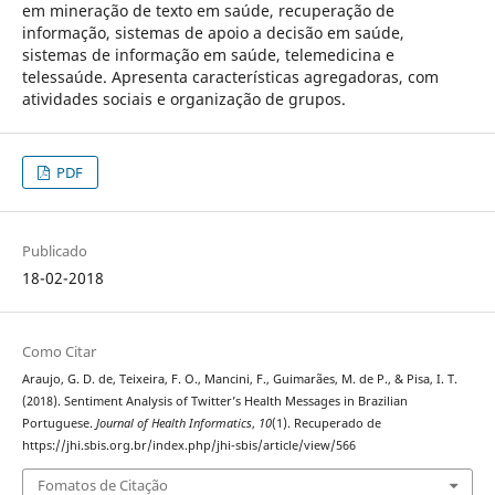
em mineração de texto em saúde, recuperação de
informação, sistemas de apoio a decisão em saúde,
sistemas de informação em saúde, telemedicina e
telessaúde. Apresenta características agregadoras, com
atividades sociais e organização de grupos.
PDF
Publicado
18-02-2018
Como Citar
Araujo, G. D. de, Teixeira, F. O., Mancini, F., Guimarães, M. de P., & Pisa, I. T.
(2018). Sentiment Analysis of Twitter’s Health Messages in Brazilian
Portuguese.
Journal of Health Informatics
,
10
(1). Recuperado de
https://jhi.sbis.org.br/index.php/jhi-sbis/article/view/566
Fomatos de Citação