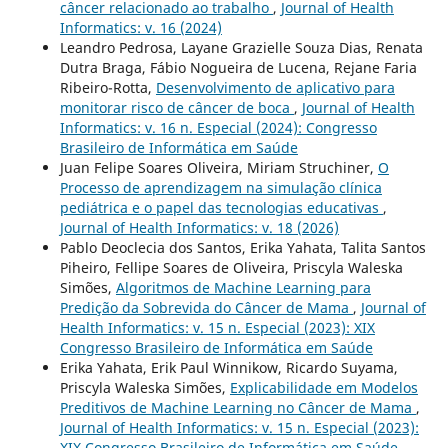
câncer relacionado ao trabalho
,
Journal of Health
Informatics: v. 16 (2024)
Leandro Pedrosa, Layane Grazielle Souza Dias, Renata
Dutra Braga, Fábio Nogueira de Lucena, Rejane Faria
Ribeiro-Rotta,
Desenvolvimento de aplicativo para
monitorar risco de câncer de boca
,
Journal of Health
Informatics: v. 16 n. Especial (2024): Congresso
Brasileiro de Informática em Saúde
Juan Felipe Soares Oliveira, Miriam Struchiner,
O
Processo de aprendizagem na simulação clínica
pediátrica e o papel das tecnologias educativas
,
Journal of Health Informatics: v. 18 (2026)
Pablo Deoclecia dos Santos, Erika Yahata, Talita Santos
Piheiro, Fellipe Soares de Oliveira, Priscyla Waleska
Simões,
Algoritmos de Machine Learning para
Predição da Sobrevida do Câncer de Mama
,
Journal of
Health Informatics: v. 15 n. Especial (2023): XIX
Congresso Brasileiro de Informática em Saúde
Erika Yahata, Erik Paul Winnikow, Ricardo Suyama,
Priscyla Waleska Simões,
Explicabilidade em Modelos
Preditivos de Machine Learning no Câncer de Mama
,
Journal of Health Informatics: v. 15 n. Especial (2023):
XIX Congresso Brasileiro de Informática em Saúde