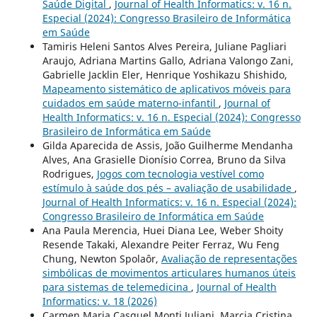
Saúde Digital
,
Journal of Health Informatics: v. 16 n.
Especial (2024): Congresso Brasileiro de Informática
em Saúde
Tamiris Heleni Santos Alves Pereira, Juliane Pagliari
Araujo, Adriana Martins Gallo, Adriana Valongo Zani,
Gabrielle Jacklin Eler, Henrique Yoshikazu Shishido,
Mapeamento sistemático de aplicativos móveis para
cuidados em saúde materno-infantil
,
Journal of
Health Informatics: v. 16 n. Especial (2024): Congresso
Brasileiro de Informática em Saúde
Gilda Aparecida de Assis, João Guilherme Mendanha
Alves, Ana Grasielle Dionísio Correa, Bruno da Silva
Rodrigues,
Jogos com tecnologia vestível como
estímulo à saúde dos pés – avaliação de usabilidade
,
Journal of Health Informatics: v. 16 n. Especial (2024):
Congresso Brasileiro de Informática em Saúde
Ana Paula Merencia, Huei Diana Lee, Weber Shoity
Resende Takaki, Alexandre Peiter Ferraz, Wu Feng
Chung, Newton Spolaôr,
Avaliação de representações
simbólicas de movimentos articulares humanos úteis
para sistemas de telemedicina
,
Journal of Health
Informatics: v. 18 (2026)
Carmen Maria Casquel Monti Juliani, Marcia Cristina