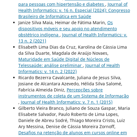
para pessoas com hipertensão e diabetes
,
Journal of
Health Informatics: v. 16 n. Especial (2024): Congresso
Brasileiro de Informática em Saúde
Janize Silva Maia, Heimar de Fátima Marin,
Os
dispositivos móveis e seu apoio no atendimento
obstétrico indígena
,
Journal of Health Informatics: v.
13 n. 2 (2021)
Elisabeth Lima Dias da Cruz, Karolina de Cássia Lima
da Silva Duarte, Magdala de Araújo Novaes,
Maturidade em Saúde Digital de Núcleos de
Telessaúde: análise preliminar
,
Journal of Health
Informatics: v. 14 n. 2 (2022)
Ricardo Bezerra Cavalcante, Juliana de Jesus Silva,
Josiane de Alcantara Azevedo, Hélida Silva Salomé,
Fabrícia Almeida Diniz,
Percepções sobre
instrumentos de coleta de um Sistema de Informação
,
Journal of Health Informatics: v. 7 n. 1 (2015)
Gilberto Vieira Branco, Juliano de Souza Gaspar, Maria
Elisabete Salvador, Paulo Roberto de Lima Lopes,
Daniele de Abreu Sodré, Thiago Moreira Cristo, Luiz
Ary Messina, Denise de Cássia Moreira Zornoff,
Desafios na retenção de alunos em cursos online em