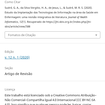
Como Citar
Sudré, G. A., da Silva Vergilio, H. A., de Jesus, L., & Sudré, M. R. S. (2020).
Estudo da Implantação das Tecnologias de Informação na área da Saúde em
Enfermagem: uma revisão integrativa de literatura.
Journal of Health
Informatics
,
12
(1). Recuperado de https://jhi.sbis.org.br/index.php/jhi-
sbis/article/view/588
Fomatos de Citação
Edição
v. 12 n. 1 (2020)
Seção
Artigo de Revisão
Licença
Este trabalho está licenciado sob a Creative Commons Atribuição–
Não Comercial–Compartilha Igual 4.0 Internacional (CC BY-NC-SA
4.0). Isso significa que qualquer pessoa pode ler, baixar, copiar,