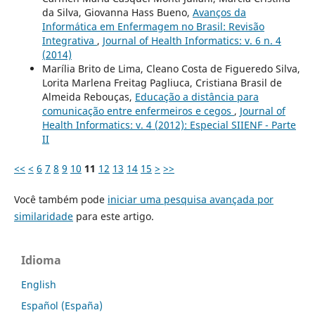
da Silva, Giovanna Hass Bueno,
Avanços da
Informática em Enfermagem no Brasil: Revisão
Integrativa
,
Journal of Health Informatics: v. 6 n. 4
(2014)
Marília Brito de Lima, Cleano Costa de Figueredo Silva,
Lorita Marlena Freitag Pagliuca, Cristiana Brasil de
Almeida Rebouças,
Educação a distância para
comunicação entre enfermeiros e cegos
,
Journal of
Health Informatics: v. 4 (2012): Especial SIIENF - Parte
II
<<
<
6
7
8
9
10
11
12
13
14
15
>
>>
Você também pode
iniciar uma pesquisa avançada por
similaridade
para este artigo.
Idioma
English
Español (España)