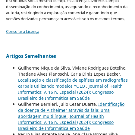
distribuídas sob a mesma licença. Essa licença favorece a ampla
disseminação do conhecimento, assegurando o reconhecimento da
autoria, restringindo a exploração comercial e garantindo que
versões derivadas permaneçam acessíveis sob os mesmos termos.
Consulte a Licença
Artigos Semelhantes
Guilherme Nique da Silva, Viviane Rodrigues Botelho,
Thatiane Alves Pianoschi, Carla Diniz Lopes Becker,
Localização e classificação de epífises em radiografias
carpais utilizando modelos YOLO
,
Journal of Health
Informatics: v. 16 n. Especial (2024): Congresso
Brasileiro de Informática em Saúde
Guilherme Bernieri, Julio Cesar Duarte,
Identificação
da doença de Alzheimer através da fala: uma
abordagem multilíngue
,
Journal of Health
Informatics: v. 16 n. Especial (2024): Congresso
Brasileiro de Informática em Saúde
Pedro Elias Patente Freire, Ana Clara Borges Silva,