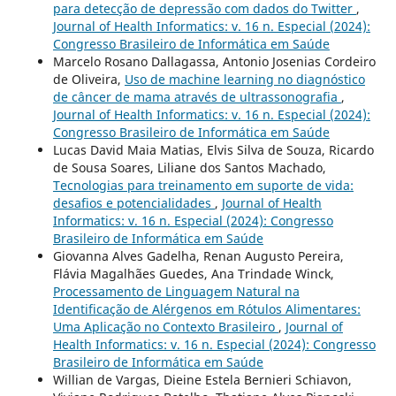
para detecção de depressão com dados do Twitter
,
Journal of Health Informatics: v. 16 n. Especial (2024):
Congresso Brasileiro de Informática em Saúde
Marcelo Rosano Dallagassa, Antonio Josenias Cordeiro
de Oliveira,
Uso de machine learning no diagnóstico
de câncer de mama através de ultrassonografia
,
Journal of Health Informatics: v. 16 n. Especial (2024):
Congresso Brasileiro de Informática em Saúde
Lucas David Maia Matias, Elvis Silva de Souza, Ricardo
de Sousa Soares, Liliane dos Santos Machado,
Tecnologias para treinamento em suporte de vida:
desafios e potencialidades
,
Journal of Health
Informatics: v. 16 n. Especial (2024): Congresso
Brasileiro de Informática em Saúde
Giovanna Alves Gadelha, Renan Augusto Pereira,
Flávia Magalhães Guedes, Ana Trindade Winck,
Processamento de Linguagem Natural na
Identificação de Alérgenos em Rótulos Alimentares:
Uma Aplicação no Contexto Brasileiro
,
Journal of
Health Informatics: v. 16 n. Especial (2024): Congresso
Brasileiro de Informática em Saúde
Willian de Vargas, Dieine Estela Bernieri Schiavon,