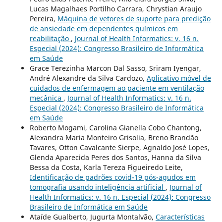
Lucas Magalhaes Portilho Carrara, Chrystian Araujo
Pereira,
Máquina de vetores de suporte para predição
de ansiedade em dependentes químicos em
reabilitação
,
Journal of Health Informatics: v. 16 n.
Especial (2024): Congresso Brasileiro de Informática
em Saúde
Grace Terezinha Marcon Dal Sasso, Sriram Iyengar,
André Alexandre da Silva Cardozo,
Aplicativo móvel de
cuidados de enfermagem ao paciente em ventilação
mecânica
,
Journal of Health Informatics: v. 16 n.
Especial (2024): Congresso Brasileiro de Informática
em Saúde
Roberto Mogami, Carolina Gianella Cobo Chantong,
Alexandra Maria Monteiro Grisolia, Breno Brandão
Tavares, Otton Cavalcante Sierpe, Agnaldo José Lopes,
Glenda Aparecida Peres dos Santos, Hanna da Silva
Bessa da Costa, Karla Tereza Figueiredo Leite,
Identificação de padrões covid-19 pós-agudos em
tomografia usando inteligência artificial
,
Journal of
Health Informatics: v. 16 n. Especial (2024): Congresso
Brasileiro de Informática em Saúde
Ataíde Gualberto, Jugurta Montalvão,
Características