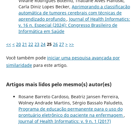
Viviane Rodrigues Botelho, Thatiane Alves Pianoski,
Carla Diniz Lopes Becker,
Aprimorando a classificação
automática de tumores cerebrais com técnicas de
aprendizado profundo
,
Journal of Health Informatics:
v. 16 n. Especial (2024): Congresso Brasileiro de
Informática em Saúde
<<
<
20
21
22
23
24
25
26
27
>
>>
Você também pode
iniciar uma pesquisa avançada por
similaridade
para este artigo.
Artigos mais lidos pelo mesmo(s) autor(es)
Rosane Barreto Cardoso, Beatriz Jansen Ferreira,
Wolney Andrade Martins, Sérgio Bassalo Paludeto,
Programa de educação permanente para o uso do
prontuário eletrônico do paciente na enfermagem
,
Journal of Health Informatics: v. 9 n. 1 (2017)