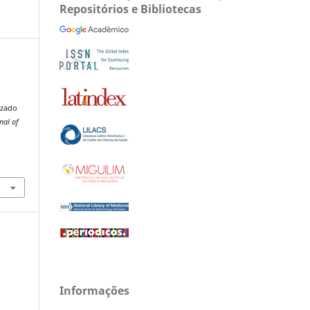
Repositórios e Bibliotecas
izado
nal of
Informações