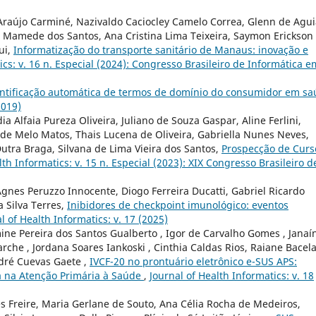
z Araújo Carminé, Nazivaldo Caciocley Camelo Correa, Glenn de Agui
a Mamede dos Santos, Ana Cristina Lima Teixeira, Saymon Erickson
ui,
Informatização do transporte sanitário de Manaus: inovação e
ics: v. 16 n. Especial (2024): Congresso Brasileiro de Informática e
ntificação automática de termos de domínio do consumidor em s
2019)
a Alfaia Pureza Oliveira, Juliano de Souza Gaspar, Aline Ferlini,
 de Melo Matos, Thais Lucena de Oliveira, Gabriella Nunes Neves,
Dutra Braga, Silvana de Lima Vieira dos Santos,
Prospecção de Curs
lth Informatics: v. 15 n. Especial (2023): XIX Congresso Brasileiro d
gnes Peruzzo Innocente, Diogo Ferreira Ducatti, Gabriel Ricardo
 Silva Terres,
Inibidores de checkpoint imunológico: eventos
l of Health Informatics: v. 17 (2025)
mine Pereira dos Santos Gualberto , Igor de Carvalho Gomes , Janaí
che , Jordana Soares Iankoski , Cinthia Caldas Rios, Raiane Bacel
ndré Cuevas Gaete ,
IVCF-20 no prontuário eletrônico e-SUS APS:
sa na Atenção Primária à Saúde
,
Journal of Health Informatics: v. 18
es Freire, Maria Gerlane de Souto, Ana Célia Rocha de Medeiros,