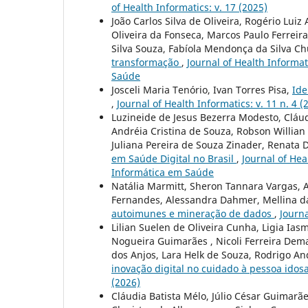
of Health Informatics: v. 17 (2025)
João Carlos Silva de Oliveira, Rogério Lui
Oliveira da Fonseca, Marcos Paulo Ferreir
Silva Souza, Fabíola Mendonça da Silva Ch
transformação
,
Journal of Health Informat
Saúde
Josceli Maria Tenório, Ivan Torres Pisa,
Ide
,
Journal of Health Informatics: v. 11 n. 4 (
Luzineide de Jesus Bezerra Modesto, Cláudi
Andréia Cristina de Souza, Robson Willian
Juliana Pereira de Souza Zinader, Renata 
em Saúde Digital no Brasil
,
Journal of Hea
Informática em Saúde
Natália Marmitt, Sheron Tannara Vargas, A
Fernandes, Alessandra Dahmer, Mellina da
autoimunes e mineração de dados
,
Journa
Lilian Suelen de Oliveira Cunha, Ligia Ias
Nogueira Guimarães , Nicoli Ferreira Demar
dos Anjos, Lara Helk de Souza, Rodrigo A
inovação digital no cuidado à pessoa ido
(2026)
Cláudia Batista Mélo, Júlio César Guimarã