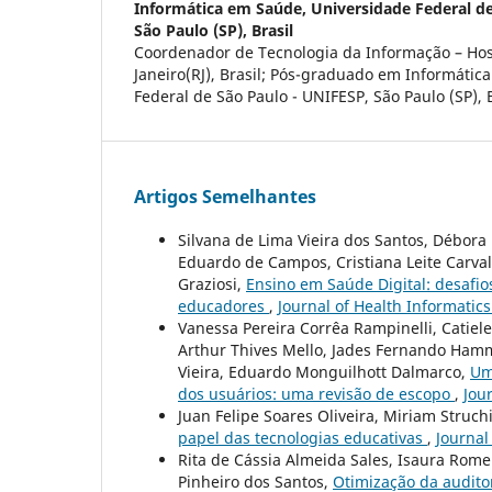
Informática em Saúde, Universidade Federal de
São Paulo (SP), Brasil
Coordenador de Tecnologia da Informação – Hos
Janeiro(RJ), Brasil; Pós-graduado em Informáti
Federal de São Paulo - UNIFESP, São Paulo (SP), B
Artigos Semelhantes
Silvana de Lima Vieira dos Santos, Débor
Eduardo de Campos, Cristiana Leite Carvalh
Graziosi,
Ensino em Saúde Digital: desafios
educadores
,
Journal of Health Informatics:
Vanessa Pereira Corrêa Rampinelli, Catiele 
Arthur Thives Mello, Jades Fernando Hamm
Vieira, Eduardo Monguilhott Dalmarco,
Um
dos usuários: uma revisão de escopo
,
Jour
Juan Felipe Soares Oliveira, Miriam Struch
papel das tecnologias educativas
,
Journal
Rita de Cássia Almeida Sales, Isaura Romero
Pinheiro dos Santos,
Otimização da audito