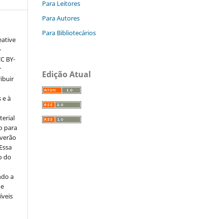
Para Leitores
Para Autores
Para Bibliotecários
eative
–
CC BY-
r
Edição Atual
ribuir
 e à
erial
o para
everão
 Essa
o do
ndo a
ue
íveis