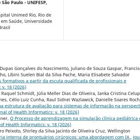
 São Paulo - UNIFESP,
pital Unimed Rio, Rio de
ca em Saúde, Universidade
rasil
a Dupas Gonçalves do Nascimento, Juliano de Souza Gaspar, Francis
o, Líbini Suelen Bial da Silva Pache, Maria Elisabete Salvador
 formativos a partir da escuta qualificada de profissionais e
 v. 18 (2026)
Raquel Schmidt, Júlia Meller Dias de Oliveira, Ianka Cristina Celup
es, Célio Luiz Cunha, Raul Sidnei Wazlawick, Danielle Soares Roc
a estrutura de avaliação para sistemas de informação na perspect
nal of Health Informatics: v. 18 (2026)
iner,
O Processo de aprendizagem na simulação clínica pediátrica 
 of Health Informatics: v. 18 (2026)
 Peixoto, Shirley da Silva Jacinto de Oliveira Cruz, Wellington
ria interna de prontuários cirúrgicos: uma abordagem com IA
,
Jou