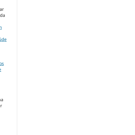
ar
 da
m
aúde
os
e
na
ar