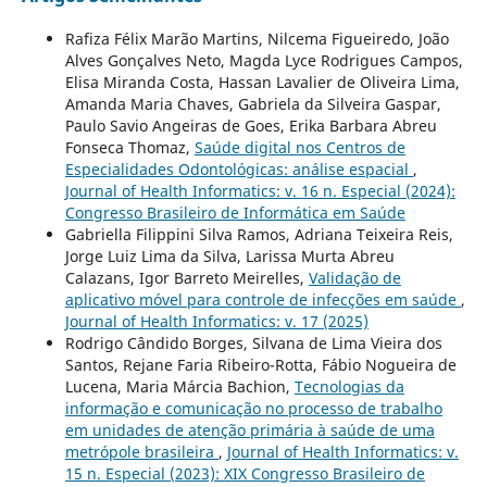
Rafiza Félix Marão Martins, Nilcema Figueiredo, João
Alves Gonçalves Neto, Magda Lyce Rodrigues Campos,
Elisa Miranda Costa, Hassan Lavalier de Oliveira Lima,
Amanda Maria Chaves, Gabriela da Silveira Gaspar,
Paulo Savio Angeiras de Goes, Erika Barbara Abreu
Fonseca Thomaz,
Saúde digital nos Centros de
Especialidades Odontológicas: análise espacial
,
Journal of Health Informatics: v. 16 n. Especial (2024):
Congresso Brasileiro de Informática em Saúde
Gabriella Filippini Silva Ramos, Adriana Teixeira Reis,
Jorge Luiz Lima da Silva, Larissa Murta Abreu
Calazans, Igor Barreto Meirelles,
Validação de
aplicativo móvel para controle de infecções em saúde
,
Journal of Health Informatics: v. 17 (2025)
Rodrigo Cândido Borges, Silvana de Lima Vieira dos
Santos, Rejane Faria Ribeiro-Rotta, Fábio Nogueira de
Lucena, Maria Márcia Bachion,
Tecnologias da
informação e comunicação no processo de trabalho
em unidades de atenção primária à saúde de uma
metrópole brasileira
,
Journal of Health Informatics: v.
15 n. Especial (2023): XIX Congresso Brasileiro de