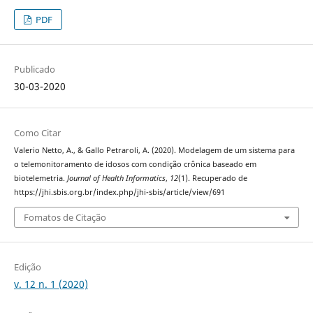
PDF
Publicado
30-03-2020
Como Citar
Valerio Netto, A., & Gallo Petraroli, A. (2020). Modelagem de um sistema para
o telemonitoramento de idosos com condição crônica baseado em
biotelemetria.
Journal of Health Informatics
,
12
(1). Recuperado de
https://jhi.sbis.org.br/index.php/jhi-sbis/article/view/691
Fomatos de Citação
Edição
v. 12 n. 1 (2020)