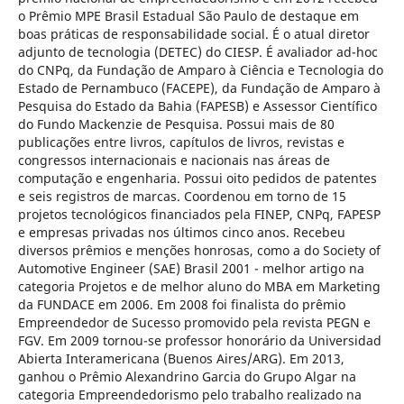
o Prêmio MPE Brasil Estadual São Paulo de destaque em
boas práticas de responsabilidade social. É o atual diretor
adjunto de tecnologia (DETEC) do CIESP. É avaliador ad-hoc
do CNPq, da Fundação de Amparo à Ciência e Tecnologia do
Estado de Pernambuco (FACEPE), da Fundação de Amparo à
Pesquisa do Estado da Bahia (FAPESB) e Assessor Científico
do Fundo Mackenzie de Pesquisa. Possui mais de 80
publicações entre livros, capítulos de livros, revistas e
congressos internacionais e nacionais nas áreas de
computação e engenharia. Possui oito pedidos de patentes
e seis registros de marcas. Coordenou em torno de 15
projetos tecnológicos financiados pela FINEP, CNPq, FAPESP
e empresas privadas nos últimos cinco anos. Recebeu
diversos prêmios e menções honrosas, como a do Society of
Automotive Engineer (SAE) Brasil 2001 - melhor artigo na
categoria Projetos e de melhor aluno do MBA em Marketing
da FUNDACE em 2006. Em 2008 foi finalista do prêmio
Empreendedor de Sucesso promovido pela revista PEGN e
FGV. Em 2009 tornou-se professor honorário da Universidad
Abierta Interamericana (Buenos Aires/ARG). Em 2013,
ganhou o Prêmio Alexandrino Garcia do Grupo Algar na
categoria Empreendedorismo pelo trabalho realizado na