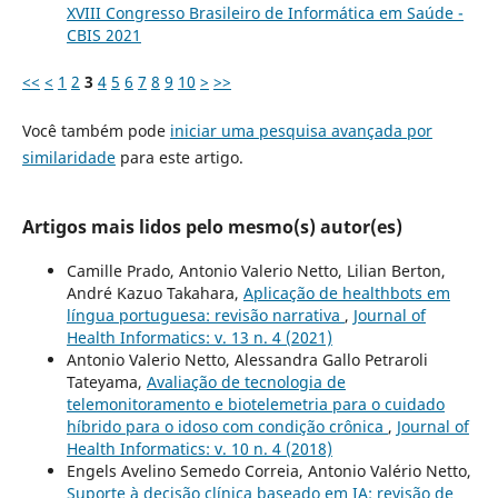
XVIII Congresso Brasileiro de Informática em Saúde -
CBIS 2021
<<
<
1
2
3
4
5
6
7
8
9
10
>
>>
Você também pode
iniciar uma pesquisa avançada por
similaridade
para este artigo.
Artigos mais lidos pelo mesmo(s) autor(es)
Camille Prado, Antonio Valerio Netto, Lilian Berton,
André Kazuo Takahara,
Aplicação de healthbots em
língua portuguesa: revisão narrativa
,
Journal of
Health Informatics: v. 13 n. 4 (2021)
Antonio Valerio Netto, Alessandra Gallo Petraroli
Tateyama,
Avaliação de tecnologia de
telemonitoramento e biotelemetria para o cuidado
híbrido para o idoso com condição crônica
,
Journal of
Health Informatics: v. 10 n. 4 (2018)
Engels Avelino Semedo Correia, Antonio Valério Netto,
Suporte à decisão clínica baseado em IA: revisão de