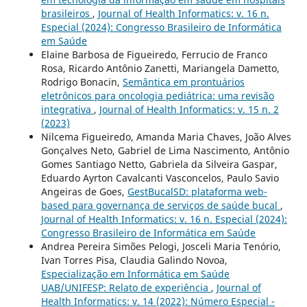
brasileiros
,
Journal of Health Informatics: v. 16 n.
Especial (2024): Congresso Brasileiro de Informática
em Saúde
Elaine Barbosa de Figueiredo, Ferrucio de Franco
Rosa, Ricardo Antônio Zanetti, Mariangela Dametto,
Rodrigo Bonacin,
Semântica em prontuários
eletrônicos para oncologia pediátrica: uma revisão
integrativa
,
Journal of Health Informatics: v. 15 n. 2
(2023)
Nilcema Figueiredo, Amanda Maria Chaves, João Alves
Gonçalves Neto, Gabriel de Lima Nascimento, Antônio
Gomes Santiago Netto, Gabriela da Silveira Gaspar,
Eduardo Ayrton Cavalcanti Vasconcelos, Paulo Savio
Angeiras de Goes,
GestBucalSD: plataforma web-
based para governança de serviços de saúde bucal
,
Journal of Health Informatics: v. 16 n. Especial (2024):
Congresso Brasileiro de Informática em Saúde
Andrea Pereira Simões Pelogi, Josceli Maria Tenório,
Ivan Torres Pisa, Claudia Galindo Novoa,
Especialização em Informática em Saúde
UAB/UNIFESP: Relato de experiência
,
Journal of
Health Informatics: v. 14 (2022): Número Especial -