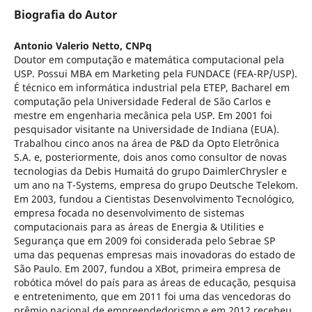
Biografia do Autor
Antonio Valerio Netto,
CNPq
Doutor em computação e matemática computacional pela
USP. Possui MBA em Marketing pela FUNDACE (FEA-RP/USP).
É técnico em informática industrial pela ETEP, Bacharel em
computação pela Universidade Federal de São Carlos e
mestre em engenharia mecânica pela USP. Em 2001 foi
pesquisador visitante na Universidade de Indiana (EUA).
Trabalhou cinco anos na área de P&D da Opto Eletrônica
S.A. e, posteriormente, dois anos como consultor de novas
tecnologias da Debis Humaitá do grupo DaimlerChrysler e
um ano na T-Systems, empresa do grupo Deutsche Telekom.
Em 2003, fundou a Cientistas Desenvolvimento Tecnológico,
empresa focada no desenvolvimento de sistemas
computacionais para as áreas de Energia & Utilities e
Segurança que em 2009 foi considerada pelo Sebrae SP
uma das pequenas empresas mais inovadoras do estado de
São Paulo. Em 2007, fundou a XBot, primeira empresa de
robótica móvel do país para as áreas de educação, pesquisa
e entretenimento, que em 2011 foi uma das vencedoras do
prêmio nacional de empreendedorismo e em 2012 recebeu