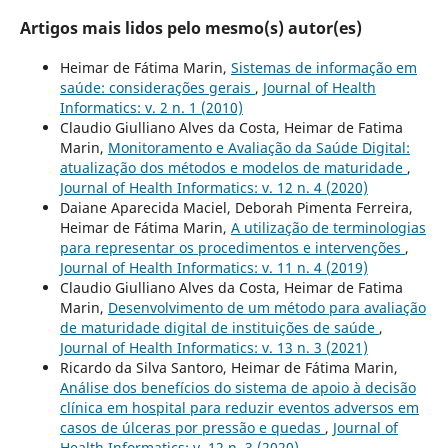
Artigos mais lidos pelo mesmo(s) autor(es)
Heimar de Fátima Marin,
Sistemas de informação em
saúde: considerações gerais
,
Journal of Health
Informatics: v. 2 n. 1 (2010)
Claudio Giulliano Alves da Costa, Heimar de Fatima
Marin,
Monitoramento e Avaliação da Saúde Digital:
atualização dos métodos e modelos de maturidade
,
Journal of Health Informatics: v. 12 n. 4 (2020)
Daiane Aparecida Maciel, Deborah Pimenta Ferreira,
Heimar de Fátima Marin,
A utilização de terminologias
para representar os procedimentos e intervenções
,
Journal of Health Informatics: v. 11 n. 4 (2019)
Claudio Giulliano Alves da Costa, Heimar de Fatima
Marin,
Desenvolvimento de um método para avaliação
de maturidade digital de instituições de saúde
,
Journal of Health Informatics: v. 13 n. 3 (2021)
Ricardo da Silva Santoro, Heimar de Fátima Marin,
Análise dos benefícios do sistema de apoio à decisão
clínica em hospital para reduzir eventos adversos em
casos de úlceras por pressão e quedas
,
Journal of
Health Informatics: v. 12 n. 3 (2020)