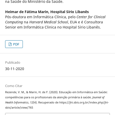
na Saúde do Ministério da Saúde.
Heimar de Fátima Marin,
Hospital Sírio Libanês
Pós-doutora em Informática Clínica, pelo
Center for Clinical
Computing
na
Harvard Medical School
, EUA e é Consultora
Senior em Informática Clinica no Hospital Sírio Libanês.
PDF
Publicado
30-11-2020
Como Citar
Rezende, V. M., & Marin, H. de F. (2020). Educação em Informática em Saúde:
competências para os profissionais da atenção primária à saúde.
Journal of
Health Informatics
,
12
(4). Recuperado de https://jhi.sbis.org.br/index.php/jhi-
sbis/article/view/765