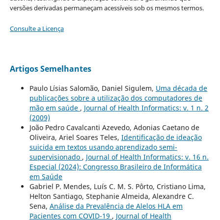
versões derivadas permaneçam acessíveis sob os mesmos termos.
Consulte a Licença
Artigos Semelhantes
Paulo Lísias Salomão, Daniel Sigulem,
Uma década de
publicações sobre a utilização dos computadores de
mão em saúde
,
Journal of Health Informatics: v. 1 n. 2
(2009)
João Pedro Cavalcanti Azevedo, Adonias Caetano de
Oliveira, Ariel Soares Teles,
Identificação de ideação
suicida em textos usando aprendizado semi-
supervisionado
,
Journal of Health Informatics: v. 16 n.
Especial (2024): Congresso Brasileiro de Informática
em Saúde
Gabriel P. Mendes, Luís C. M. S. Pôrto, Cristiano Lima,
Helton Santiago, Stephanie Almeida, Alexandre C.
Sena,
Análise da Prevalência de Alelos HLA em
Pacientes com COVID-19
,
Journal of Health