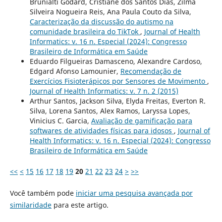
Brunialti Godard, Cristiane dos Santos Dias, Zilma
Silveira Nogueira Reis, Ana Paula Couto da Silva,
Caracterização da discussão do autismo na
comunidade brasileira do TikTok
,
Journal of Health
Informatics: v. 16 n. Especial (2024): Congresso
Brasileiro de Informática em Saúde
Eduardo Filgueiras Damasceno, Alexandre Cardoso,
Edgard Afonso Lamounier,
Recomendação de
Exercícios Fisioterápicos por Sensores de Movimento
,
Journal of Health Informatics: v. 7 n. 2 (2015)
Arthur Santos, Jackson Silva, Elyda Freitas, Everton R.
Silva, Lorena Santos, Alex Ramos, Laryssa Lopes,
Vinicius C. Garcia,
Avaliação de gamificação para
softwares de atividades físicas para idosos
,
Journal of
Health Informatics: v. 16 n. Especial (2024): Congresso
Brasileiro de Informática em Saúde
<<
<
15
16
17
18
19
20
21
22
23
24
>
>>
Você também pode
iniciar uma pesquisa avançada por
similaridade
para este artigo.