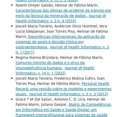
Noemi Dreyer Galvão, Heimar de Fátima Marin,
Características das vítimas de acidente de trânsito por
meio da técnica da mineração de dados
,
Journal of
Health Informatics: v. 2 n. 4 (2010)
Josceli Maria Tenório, Anderson Diniz Hummel, Vera
Lúcia Sdepanian, Ivan Torres Pisa, Heimar de Fátima
Marin,
Experiências internacionais da aplicação de
sistemas de apoio à decisão clínica em
gastroenterologia
,
Journal of Health Informatics: v. 3
n. 1 (2011)
Regina Vianna Brizolara, Heimar de Fátima Marin,
Conjunto mínimo de dados e o vírus da
imunodeficiência humana
,
Journal of Health
Informatics: v. 14 n. 1 (2022)
Josceli Maria Tenório, Frederico Molina Cohrs, Ivan
Torres Pisa, Heimar de Fátima Marin,
Personal Health
Record: uma revisão sobre os modelos e experimentos
atuais
,
Journal of Health Informatics: v. 5 n. 3 (2013)
Grace T M Dal Sasso , Antonio C. O. Lira, Heimar de
Fatima Marin, Juliano Gaspar,
Matriz de Competências
em Informática em Saúde e Saúde Digital: um
framework interprofissional para sistemas de saúde