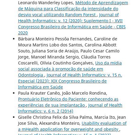
Leonardo Wanderley Lopes,
Método de Aprendizagem
de Máquina para Classificação da intensidade do
desvio vocal utilizando Random Forest
,
Journal of
Health Informatics: v. 12 (2020): Suplemento I - XVII
Congresso Brasileiro de Informática em Saúde - CBIS
2020
Bárbara Monteiro Pessôa Fernandes, Caroline de
Moura Martins Lobo dos Santos, Carolina Abbott
Souto, Juliana Soria de Araújo, Paulo Cesar Camilo
Jorge, Manoel Miranda Sergio, Cláudia Torres
Coscarelli, Olívia Coutinho Gonçalves,
Uso da mídia
social associada à promoção de saúde em
Odontologia
,
Journal of Health Informatics: v. 15 n.
Especial (2023): XIX Congresso Brasileiro de
Informática em Saúde
Paula Krauter Canêo, João Marcelo Rondina,
Prontuário Eletrônico do Paciente: conhecendo as
experiências de sua implantação
,
Journal of Health
Informatics: v. 6 n. 2 (2014)
Giselle Christina Felix da Silva Palma, Marcia Ito, Jean
Jose Silva, Alexandra Monteiro,
Usability evaluation of
a mHealth application for overweight and obesity
,