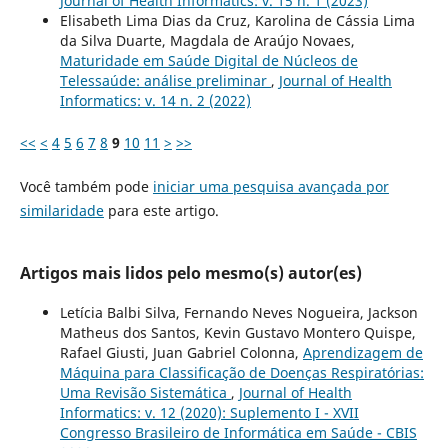
Journal of Health Informatics: v. 15 n. 1 (2023)
Elisabeth Lima Dias da Cruz, Karolina de Cássia Lima
da Silva Duarte, Magdala de Araújo Novaes,
Maturidade em Saúde Digital de Núcleos de
Telessaúde: análise preliminar
,
Journal of Health
Informatics: v. 14 n. 2 (2022)
<<
<
4
5
6
7
8
9
10
11
>
>>
Você também pode
iniciar uma pesquisa avançada por
similaridade
para este artigo.
Artigos mais lidos pelo mesmo(s) autor(es)
Letícia Balbi Silva, Fernando Neves Nogueira, Jackson
Matheus dos Santos, Kevin Gustavo Montero Quispe,
Rafael Giusti, Juan Gabriel Colonna,
Aprendizagem de
Máquina para Classificação de Doenças Respiratórias:
Uma Revisão Sistemática
,
Journal of Health
Informatics: v. 12 (2020): Suplemento I - XVII
Congresso Brasileiro de Informática em Saúde - CBIS