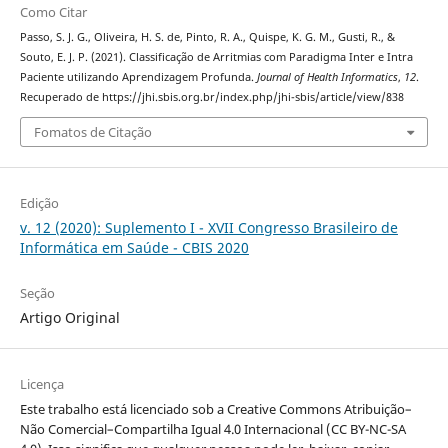
Como Citar
Passo, S. J. G., Oliveira, H. S. de, Pinto, R. A., Quispe, K. G. M., Gusti, R., &
Souto, E. J. P. (2021). Classificação de Arritmias com Paradigma Inter e Intra
Paciente utilizando Aprendizagem Profunda.
Journal of Health Informatics
,
12
.
Recuperado de https://jhi.sbis.org.br/index.php/jhi-sbis/article/view/838
Fomatos de Citação
Edição
v. 12 (2020): Suplemento I - XVII Congresso Brasileiro de
Informática em Saúde - CBIS 2020
Seção
Artigo Original
Licença
Este trabalho está licenciado sob a Creative Commons Atribuição–
Não Comercial–Compartilha Igual 4.0 Internacional (CC BY-NC-SA