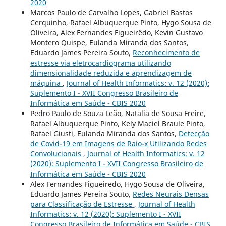
2020
Marcos Paulo de Carvalho Lopes, Gabriel Bastos
Cerquinho, Rafael Albuquerque Pinto, Hygo Sousa de
Oliveira, Alex Fernandes Figueirêdo, Kevin Gustavo
Montero Quispe, Eulanda Miranda dos Santos,
Eduardo James Pereira Souto,
Reconhecimento de
estresse via eletrocardiograma utilizando
dimensionalidade reduzida e aprendizagem de
máquina
,
Journal of Health Informatics: v. 12 (2020):
Suplemento I - XVII Congresso Brasileiro de
Informática em Saúde - CBIS 2020
Pedro Paulo de Souza Leão, Natalia de Sousa Freire,
Rafael Albuquerque Pinto, Kely Maciel Braule Pinto,
Rafael Giusti, Eulanda Miranda dos Santos,
Detecção
de Covid-19 em Imagens de Raio-x Utilizando Redes
Convolucionais
,
Journal of Health Informatics: v. 12
(2020): Suplemento I - XVII Congresso Brasileiro de
Informática em Saúde - CBIS 2020
Alex Fernandes Figueiredo, Hygo Sousa de Oliveira,
Eduardo James Pereira Souto,
Redes Neurais Densas
para Classificação de Estresse
,
Journal of Health
Informatics: v. 12 (2020): Suplemento I - XVII
Congresso Brasileiro de Informática em Saúde - CBIS