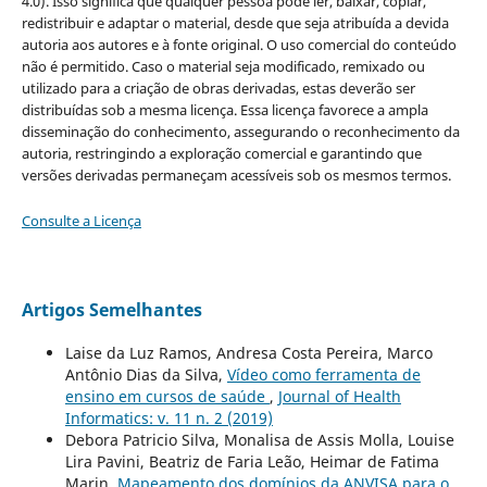
4.0). Isso significa que qualquer pessoa pode ler, baixar, copiar,
redistribuir e adaptar o material, desde que seja atribuída a devida
autoria aos autores e à fonte original. O uso comercial do conteúdo
não é permitido. Caso o material seja modificado, remixado ou
utilizado para a criação de obras derivadas, estas deverão ser
distribuídas sob a mesma licença. Essa licença favorece a ampla
disseminação do conhecimento, assegurando o reconhecimento da
autoria, restringindo a exploração comercial e garantindo que
versões derivadas permaneçam acessíveis sob os mesmos termos.
Consulte a Licença
Artigos Semelhantes
Laise da Luz Ramos, Andresa Costa Pereira, Marco
Antônio Dias da Silva,
Vídeo como ferramenta de
ensino em cursos de saúde
,
Journal of Health
Informatics: v. 11 n. 2 (2019)
Debora Patricio Silva, Monalisa de Assis Molla, Louise
Lira Pavini, Beatriz de Faria Leão, Heimar de Fatima
Marin,
Mapeamento dos domínios da ANVISA para o