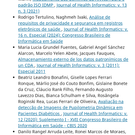
padrão ISO IDMP
,
Journal of Health Informatics: v. 13
n. 3 (2021)
Rodrigo Tertulino, Naghmeh Ivaki,
Análise de
requisitos de privacidade e segurança em registros
eletrônicos de saúde
,
Journal of Health Informatics: v.
16 n. Especial (2024): Congresso Brasileiro de
Informática em Saúde
Maria Lucia Grundel Fuentes, Gabriel Angel Sánchez
Alarcon, Marcelo Yelen Abete, Jacques Fauquex,
Almacenamiento externo de los datos patronímicos de
un CDA
,
Journal of Health Informatics: v. 3 (2011):
Especial 2011
Beatriz Leandro Bonafini, Giselle Lopes Ferrari
Ronque, Márlio José do Couto Bonfim, Gislaine Bonete
da Cruz, Cláucio Rank Filho, Fernando Augusto
Lavezzo Dias, Bianca Schulham e Silva, Rosângela
Roginski Rea, Lucas Ferrari de Oliveira,
Avaliação na
detecção de Imagens de Pupilometria Dinâmica em
Pacientes Diabéticos
,
Journal of Health Informatics: v.
12 (2020): Suplemento I - XVII Congresso Brasileiro de
Informática em Saúde - CBIS 2020
Danilo Rangel Arruda Leite, Ronei Marcos de Moraes,