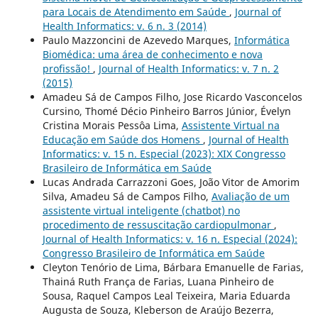
para Locais de Atendimento em Saúde
,
Journal of
Health Informatics: v. 6 n. 3 (2014)
Paulo Mazzoncini de Azevedo Marques,
Informática
Biomédica: uma área de conhecimento e nova
profissão!
,
Journal of Health Informatics: v. 7 n. 2
(2015)
Amadeu Sá de Campos Filho, Jose Ricardo Vasconcelos
Cursino, Thomé Décio Pinheiro Barros Júnior, Évelyn
Cristina Morais Pessôa Lima,
Assistente Virtual na
Educação em Saúde dos Homens
,
Journal of Health
Informatics: v. 15 n. Especial (2023): XIX Congresso
Brasileiro de Informática em Saúde
Lucas Andrada Carrazzoni Goes, João Vitor de Amorim
Silva, Amadeu Sá de Campos Filho,
Avaliação de um
assistente virtual inteligente (chatbot) no
procedimento de ressuscitação cardiopulmonar
,
Journal of Health Informatics: v. 16 n. Especial (2024):
Congresso Brasileiro de Informática em Saúde
Cleyton Tenório de Lima, Bárbara Emanuelle de Farias,
Thainá Ruth França de Farias, Luana Pinheiro de
Sousa, Raquel Campos Leal Teixeira, Maria Eduarda
Augusta de Souza, Kleberson de Araújo Bezerra,