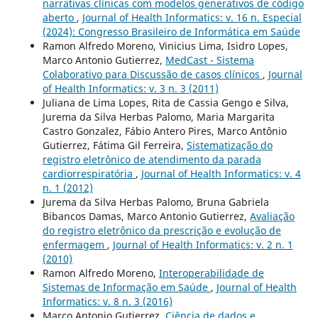
narrativas clínicas com modelos generativos de código
aberto
,
Journal of Health Informatics: v. 16 n. Especial
(2024): Congresso Brasileiro de Informática em Saúde
Ramon Alfredo Moreno, Vinicius Lima, Isidro Lopes,
Marco Antonio Gutierrez,
MedCast - Sistema
Colaborativo para Discussão de casos clínicos
,
Journal
of Health Informatics: v. 3 n. 3 (2011)
Juliana de Lima Lopes, Rita de Cassia Gengo e Silva,
Jurema da Silva Herbas Palomo, Maria Margarita
Castro Gonzalez, Fábio Antero Pires, Marco Antônio
Gutierrez, Fátima Gil Ferreira,
Sistematização do
registro eletrônico de atendimento da parada
cardiorrespiratória
,
Journal of Health Informatics: v. 4
n. 1 (2012)
Jurema da Silva Herbas Palomo, Bruna Gabriela
Bibancos Damas, Marco Antonio Gutierrez,
Avaliação
do registro eletrônico da prescrição e evolução de
enfermagem
,
Journal of Health Informatics: v. 2 n. 1
(2010)
Ramon Alfredo Moreno,
Interoperabilidade de
Sistemas de Informação em Saúde
,
Journal of Health
Informatics: v. 8 n. 3 (2016)
Marco Antonio Gutierrez,
Ciência de dados e