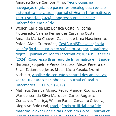
Amadeu Sá de Campos Filho,
Tecnologias na
navegação digital de pacientes oncológicos: revisão
sistemática literatura
,
Journal of Health Informatics: v.
16 n. Especial (2024): Congresso Brasileiro de
Informática em Saúde
Wellen Carla da Luz Benfica Costa, Nilcema
Figueiredo, Valéria Fernandes Carvalho Costa,
Amanda Maria Chaves, Gabriel de Lima Nascimento,
Rafael Alves Guimarães,
GestBucalSD: avaliação da
satisfação do usuário em saúde bucal por plataforma
digital
,
Journal of Health Informatics: v. 16 n. Especial
(2024): Congresso Brasileiro de Informática em Saúde
Bárbara Jacqueline Peres Barbosa, Alexis Pereira da
Silva, Tatiane de Jesus Mota, Lúcia Yasuko Izumi
Nichiata,
Análise do conteúdo central dos aplicativos
sobre HIV para smartphones
,
Journal of Health
Informatics: v. 11 n. 1 (2019)
Matheus Saraiva Alcino, Pedro Manuel Rodrigues,
Wanderson da Silva Marques, Carlos Augusto
Gonçalves Tibiriça, Willian Farias Carvalho Oliveira,
Diogo Antônio Leal,
Inteligência artificial e saúde
materna: a experiência da Caren em Goiás
,
Journal of