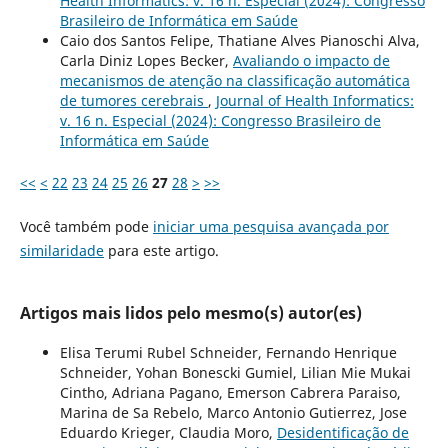
Health Informatics: v. 16 n. Especial (2024): Congresso
Brasileiro de Informática em Saúde
Caio dos Santos Felipe, Thatiane Alves Pianoschi Alva,
Carla Diniz Lopes Becker,
Avaliando o impacto de
mecanismos de atenção na classificação automática
de tumores cerebrais
,
Journal of Health Informatics:
v. 16 n. Especial (2024): Congresso Brasileiro de
Informática em Saúde
<<
<
22
23
24
25
26
27
28
>
>>
Você também pode
iniciar uma pesquisa avançada por
similaridade
para este artigo.
Artigos mais lidos pelo mesmo(s) autor(es)
Elisa Terumi Rubel Schneider, Fernando Henrique
Schneider, Yohan Bonescki Gumiel, Lilian Mie Mukai
Cintho, Adriana Pagano, Emerson Cabrera Paraiso,
Marina de Sa Rebelo, Marco Antonio Gutierrez, Jose
Eduardo Krieger, Claudia Moro,
Desidentificação de