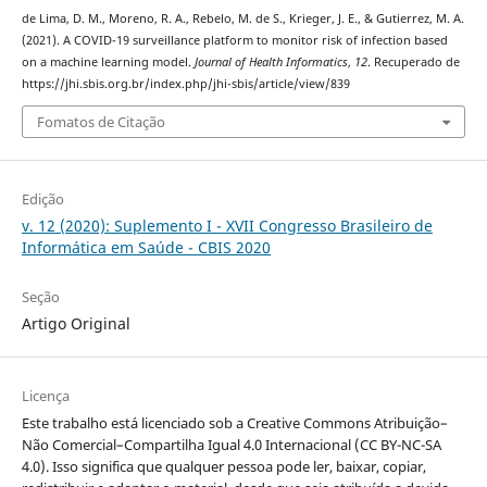
de Lima, D. M., Moreno, R. A., Rebelo, M. de S., Krieger, J. E., & Gutierrez, M. A.
(2021). A COVID-19 surveillance platform to monitor risk of infection based
on a machine learning model.
Journal of Health Informatics
,
12
. Recuperado de
https://jhi.sbis.org.br/index.php/jhi-sbis/article/view/839
Fomatos de Citação
Edição
v. 12 (2020): Suplemento I - XVII Congresso Brasileiro de
Informática em Saúde - CBIS 2020
Seção
Artigo Original
Licença
Este trabalho está licenciado sob a Creative Commons Atribuição–
Não Comercial–Compartilha Igual 4.0 Internacional (CC BY-NC-SA
4.0). Isso significa que qualquer pessoa pode ler, baixar, copiar,