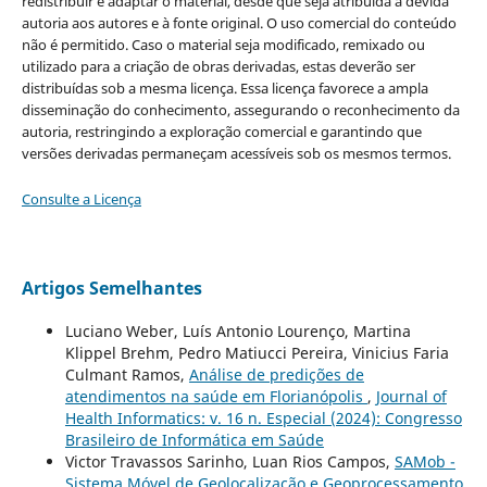
redistribuir e adaptar o material, desde que seja atribuída a devida
autoria aos autores e à fonte original. O uso comercial do conteúdo
não é permitido. Caso o material seja modificado, remixado ou
utilizado para a criação de obras derivadas, estas deverão ser
distribuídas sob a mesma licença. Essa licença favorece a ampla
disseminação do conhecimento, assegurando o reconhecimento da
autoria, restringindo a exploração comercial e garantindo que
versões derivadas permaneçam acessíveis sob os mesmos termos.
Consulte a Licença
Artigos Semelhantes
Luciano Weber, Luís Antonio Lourenço, Martina
Klippel Brehm, Pedro Matiucci Pereira, Vinicius Faria
Culmant Ramos,
Análise de predições de
atendimentos na saúde em Florianópolis
,
Journal of
Health Informatics: v. 16 n. Especial (2024): Congresso
Brasileiro de Informática em Saúde
Victor Travassos Sarinho, Luan Rios Campos,
SAMob -
Sistema Móvel de Geolocalização e Geoprocessamento