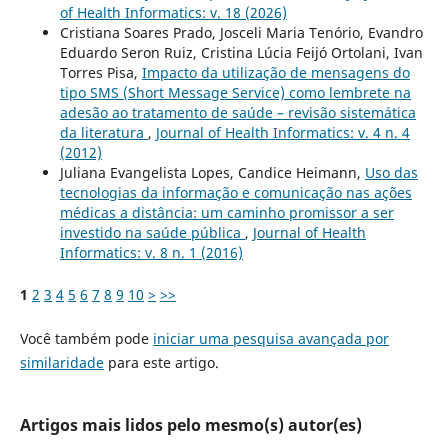
of Health Informatics: v. 18 (2026)
Cristiana Soares Prado, Josceli Maria Tenório, Evandro
Eduardo Seron Ruiz, Cristina Lúcia Feijó Ortolani, Ivan
Torres Pisa,
Impacto da utilização de mensagens do
tipo SMS (Short Message Service) como lembrete na
adesão ao tratamento de saúde – revisão sistemática
da literatura
,
Journal of Health Informatics: v. 4 n. 4
(2012)
Juliana Evangelista Lopes, Candice Heimann,
Uso das
tecnologias da informação e comunicação nas ações
médicas a distância: um caminho promissor a ser
investido na saúde pública
,
Journal of Health
Informatics: v. 8 n. 1 (2016)
1
2
3
4
5
6
7
8
9
10
>
>>
Você também pode
iniciar uma pesquisa avançada por
similaridade
para este artigo.
Artigos mais lidos pelo mesmo(s) autor(es)