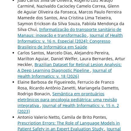
João Carlos Silva de Oliveira, Rogério Luiz Araújo
Carminé, Nazivaldo Caciocley Camelo Correa, Glenn
de Aguiar Oliveira da Fonseca, Marcos Paulo Ferreira
Mamede dos Santos, Ana Cristina Lima Teixeira,
Saymon Erickson da Silva Souza, Fabíola Mendonça da
Silva Chui,
Informatização do transporte sanitário de
Manaus: inovação e transformação
,
Journal of Health
Informatics: v. 16 n. Especial (2024): Congresso
Brasileiro de Informática em Saúde
Carlos Santos, Marcelo Dias, Alejandro Pereira,
Marilton Aguiar, Daniel Welfer, Laura Bernardes, Artur
Heckler,
Brazilian Dataset for Retinal Lesion Analysis:
A Deep Learning Diagnostic Pipeline
,
Journal of
Health Informatics: v. 18 (2026)
Elaine Barbosa de Figueiredo, Ferrucio de Franco
Rosa, Ricardo Antônio Zanetti, Mariangela Dametto,
Rodrigo Bonacin,
Semântica em prontuários
eletrônicos para oncologia pediátrica: uma revisão
integrativa
,
Journal of Health Informatics: v. 15 n. 2
(2023)
Antonio Valerio Netto, Camila de Brito Pontes,
Prescription Errors: The Role of Language Models in
Patient Safety in an Expert Evaluation Study
,
Journal