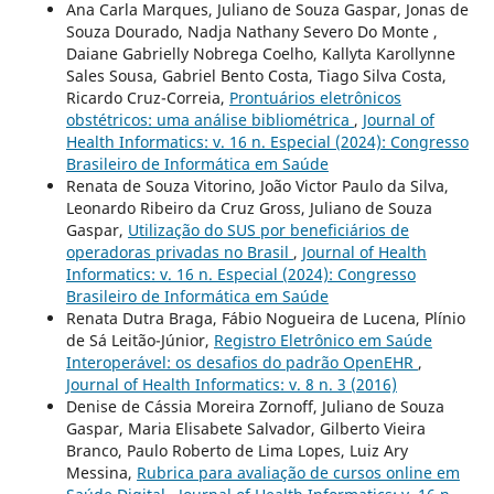
Ana Carla Marques, Juliano de Souza Gaspar, Jonas de
Souza Dourado, Nadja Nathany Severo Do Monte ,
Daiane Gabrielly Nobrega Coelho, Kallyta Karollynne
Sales Sousa, Gabriel Bento Costa, Tiago Silva Costa,
Ricardo Cruz-Correia,
Prontuários eletrônicos
obstétricos: uma análise bibliométrica
,
Journal of
Health Informatics: v. 16 n. Especial (2024): Congresso
Brasileiro de Informática em Saúde
Renata de Souza Vitorino, João Victor Paulo da Silva,
Leonardo Ribeiro da Cruz Gross, Juliano de Souza
Gaspar,
Utilização do SUS por beneficiários de
operadoras privadas no Brasil
,
Journal of Health
Informatics: v. 16 n. Especial (2024): Congresso
Brasileiro de Informática em Saúde
Renata Dutra Braga, Fábio Nogueira de Lucena, Plínio
de Sá Leitão-Júnior,
Registro Eletrônico em Saúde
Interoperável: os desafios do padrão OpenEHR
,
Journal of Health Informatics: v. 8 n. 3 (2016)
Denise de Cássia Moreira Zornoff, Juliano de Souza
Gaspar, Maria Elisabete Salvador, Gilberto Vieira
Branco, Paulo Roberto de Lima Lopes, Luiz Ary
Messina,
Rubrica para avaliação de cursos online em