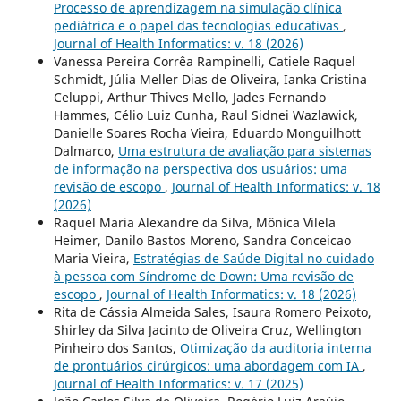
Processo de aprendizagem na simulação clínica
pediátrica e o papel das tecnologias educativas
,
Journal of Health Informatics: v. 18 (2026)
Vanessa Pereira Corrêa Rampinelli, Catiele Raquel
Schmidt, Júlia Meller Dias de Oliveira, Ianka Cristina
Celuppi, Arthur Thives Mello, Jades Fernando
Hammes, Célio Luiz Cunha, Raul Sidnei Wazlawick,
Danielle Soares Rocha Vieira, Eduardo Monguilhott
Dalmarco,
Uma estrutura de avaliação para sistemas
de informação na perspectiva dos usuários: uma
revisão de escopo
,
Journal of Health Informatics: v. 18
(2026)
Raquel Maria Alexandre da Silva, Mônica Vilela
Heimer, Danilo Bastos Moreno, Sandra Conceicao
Maria Vieira,
Estratégias de Saúde Digital no cuidado
à pessoa com Síndrome de Down: Uma revisão de
escopo
,
Journal of Health Informatics: v. 18 (2026)
Rita de Cássia Almeida Sales, Isaura Romero Peixoto,
Shirley da Silva Jacinto de Oliveira Cruz, Wellington
Pinheiro dos Santos,
Otimização da auditoria interna
de prontuários cirúrgicos: uma abordagem com IA
,
Journal of Health Informatics: v. 17 (2025)