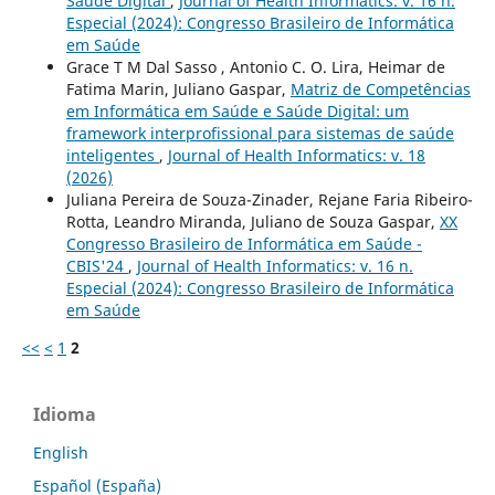
Saúde Digital
,
Journal of Health Informatics: v. 16 n.
Especial (2024): Congresso Brasileiro de Informática
em Saúde
Grace T M Dal Sasso , Antonio C. O. Lira, Heimar de
Fatima Marin, Juliano Gaspar,
Matriz de Competências
em Informática em Saúde e Saúde Digital: um
framework interprofissional para sistemas de saúde
inteligentes
,
Journal of Health Informatics: v. 18
(2026)
Juliana Pereira de Souza-Zinader, Rejane Faria Ribeiro-
Rotta, Leandro Miranda, Juliano de Souza Gaspar,
XX
Congresso Brasileiro de Informática em Saúde -
CBIS'24
,
Journal of Health Informatics: v. 16 n.
Especial (2024): Congresso Brasileiro de Informática
em Saúde
<<
<
1
2
Idioma
English
Español (España)