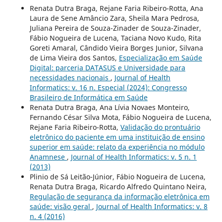
Renata Dutra Braga, Rejane Faria Ribeiro-Rotta, Ana
Laura de Sene Amâncio Zara, Sheila Mara Pedrosa,
Juliana Pereira de Souza-Zinader de Souza-Zinader,
Fábio Nogueira de Lucena, Taciana Novo Kudo, Rita
Goreti Amaral, Cândido Vieira Borges Junior, Silvana
de Lima Vieira dos Santos,
Especialização em Saúde
Digital: parceria DATASUS e Universidade para
necessidades nacionais
,
Journal of Health
Informatics: v. 16 n. Especial (2024): Congresso
Brasileiro de Informática em Saúde
Renata Dutra Braga, Ana Lívia Novaes Monteiro,
Fernando César Silva Mota, Fábio Nogueira de Lucena,
Rejane Faria Ribeiro-Rotta,
Validação do prontuário
eletrônico do paciente em uma instituição de ensino
superior em saúde: relato da experiência no módulo
Anamnese
,
Journal of Health Informatics: v. 5 n. 1
(2013)
Plinio de Sá Leitão-Júnior, Fábio Nogueira de Lucena,
Renata Dutra Braga, Ricardo Alfredo Quintano Neira,
Regulação de segurança da informação eletrônica em
saúde: visão geral
,
Journal of Health Informatics: v. 8
n. 4 (2016)