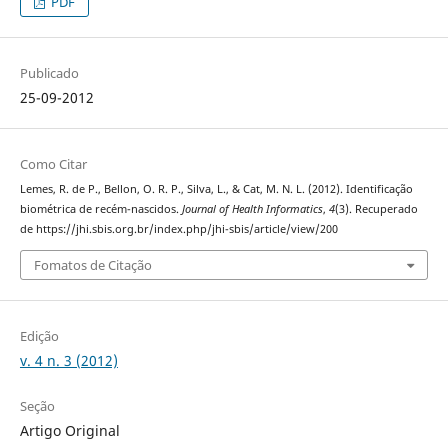
PDF
Publicado
25-09-2012
Como Citar
Lemes, R. de P., Bellon, O. R. P., Silva, L., & Cat, M. N. L. (2012). Identificação
biométrica de recém-nascidos.
Journal of Health Informatics
,
4
(3). Recuperado
de https://jhi.sbis.org.br/index.php/jhi-sbis/article/view/200
Fomatos de Citação
Edição
v. 4 n. 3 (2012)
Seção
Artigo Original