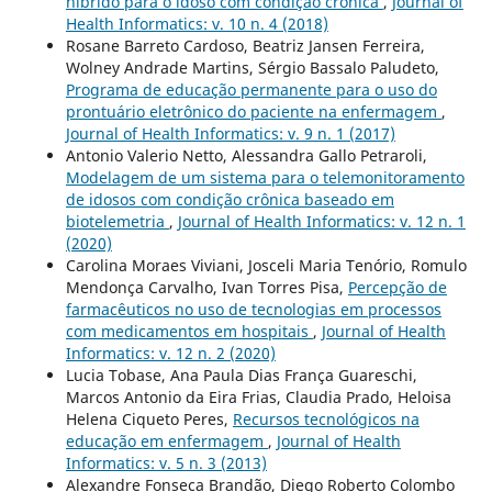
híbrido para o idoso com condição crônica
,
Journal of
Health Informatics: v. 10 n. 4 (2018)
Rosane Barreto Cardoso, Beatriz Jansen Ferreira,
Wolney Andrade Martins, Sérgio Bassalo Paludeto,
Programa de educação permanente para o uso do
prontuário eletrônico do paciente na enfermagem
,
Journal of Health Informatics: v. 9 n. 1 (2017)
Antonio Valerio Netto, Alessandra Gallo Petraroli,
Modelagem de um sistema para o telemonitoramento
de idosos com condição crônica baseado em
biotelemetria
,
Journal of Health Informatics: v. 12 n. 1
(2020)
Carolina Moraes Viviani, Josceli Maria Tenório, Romulo
Mendonça Carvalho, Ivan Torres Pisa,
Percepção de
farmacêuticos no uso de tecnologias em processos
com medicamentos em hospitais
,
Journal of Health
Informatics: v. 12 n. 2 (2020)
Lucia Tobase, Ana Paula Dias França Guareschi,
Marcos Antonio da Eira Frias, Claudia Prado, Heloisa
Helena Ciqueto Peres,
Recursos tecnológicos na
educação em enfermagem
,
Journal of Health
Informatics: v. 5 n. 3 (2013)
Alexandre Fonseca Brandão, Diego Roberto Colombo