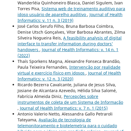
Wanderléia Quinhoneiro Blasca, Daniel Sigulem, Ivan
Torres Pisa,
Sistema web de treinamento auditivo para
idoso usuário de aparelho auditivo
,
Journal of Health
Informatics: v. 11 n. 3 (2019)
José Carlos Serufo Filho, Bruna Barbosa Coimbra,
Denise Utsch Gonçalves, Vitor Barbosa Abrantes, Zilma
Silveira Nogueira Reis,
A feasibility analysis of digital
interface to transfer information during doctors’
handovers
,
Journal of Health Informatics: v. 14 n. 1
(2022)
Thaís Sporkens Magna, Alexandre Fonseca Brandão,
Paula Teixeira Fernandes,
Intervenção por realidade
virtual e exercício físico em idosos
,
Journal of Health
Informatics: v. 12 n. 3 (2020)
Ricardo Bezerra Cavalcante, Juliana de Jesus Silva,
Josiane de Alcantara Azevedo, Hélida Silva Salomé,
Fabrícia Almeida Diniz,
Percepções sobre
instrumentos de coleta de um Sistema de Informação
,
Journal of Health Informatics: v. 7 n. 1 (2015)
Antonio Valerio Netto, Alessandra Gallo Petraroli
Tateyama,
Avaliação de tecnologia de
telemonitoramento e biotelemetria para o cuidado