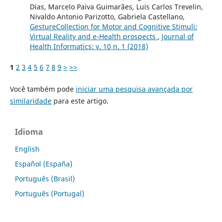
Dias, Marcelo Paiva Guimarães, Luis Carlos Trevelin,
Nivaldo Antonio Parizotto, Gabriela Castellano,
GestureCollection for Motor and Cognitive Stimuli:
Virtual Reality and e-Health prospects
,
Journal of
Health Informatics: v. 10 n. 1 (2018)
1
2
3
4
5
6
7
8
9
>
>>
Você também pode
iniciar uma pesquisa avançada por
similaridade
para este artigo.
Idioma
English
Español (España)
Português (Brasil)
Português (Portugal)