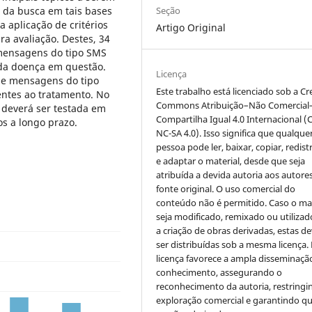
Seção
o da busca em tais bases
 aplicação de critérios
Artigo Original
ra avaliação. Destes, 34
 mensagens do tipo SMS
da doença em questão.
Licença
 de mensagens do tipo
Este trabalho está licenciado sob a Cr
ntes ao tratamento. No
Commons Atribuição–Não Comercial
o deverá ser testada em
Compartilha Igual 4.0 Internacional (
 a longo prazo.
NC-SA 4.0). Isso significa que qualque
pessoa pode ler, baixar, copiar, redist
e adaptar o material, desde que seja
atribuída a devida autoria aos autores
fonte original. O uso comercial do
conteúdo não é permitido. Caso o mat
seja modificado, remixado ou utilizad
a criação de obras derivadas, estas d
ser distribuídas sob a mesma licença.
licença favorece a ampla disseminaçã
conhecimento, assegurando o
reconhecimento da autoria, restringi
exploração comercial e garantindo q