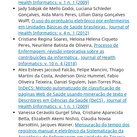
Health Informatics: v. 1 n. 1 (2009)
Jady Sobjak de Mello Godoi, Luciana Schleder
Gonçalves, Aida Maris Peres, Lillian Daisy Gonçalves
Wolff,
O uso do prontuário eletrônico por enfermeiros
em Unidades Básicas de Saúde brasileiras
,
Journal of
Health Informatics: v. 4 n. 1 (2012)
Cristiane Regina Soares, Heloisa Helena Ciqueto
Peres, Neurilene Batista de Oliveira,
Processo de
Enfermagem: revisão integrativa sobre as
contribuições da informática
,
Journal of Health
Informatics: v. 10 n. 4 (2018)
Alex Esteves Jaccoud Falcão, Felipe Mancini, Thiago
Martini da Costa, Anderson Diniz Hummel, Fabio
Oliveira Teixeira, Daniel Sigulem, Ivan Torres Pisa,
InDeCS: Método automatizado de classificação de
páginas Web de Saúde usando mineração de texto e
Descritores em Ciências da Saúde (DeCS)
,
Journal of
Health Informatics: v. 1 n. 1 (2009)
Vanessa Cerávolo Gurgel Silva, Cristiane Aparecida
Betta, Elizabeth Akemi Nishio, Claudia Novoa
Barsottini, Jacques Wainer,
Mensuração do tempo dos
registros manual e eletrônico da Sistematização da
Assistência de Enfermagem em Unidade de Terapia