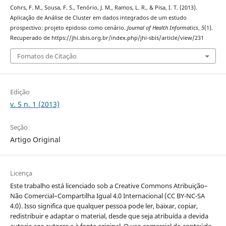
Cohrs, F. M., Sousa, F. S., Tenório, J. M., Ramos, L. R., & Pisa, I. T. (2013).
Aplicação de Análise de Cluster em dados integrados de um estudo
prospectivo: projeto epidoso como cenário.
Journal of Health Informatics
,
5
(1).
Recuperado de https://jhi.sbis.org.br/index.php/jhi-sbis/article/view/231
Fomatos de Citação
Edição
v. 5 n. 1 (2013)
Seção
Artigo Original
Licença
Este trabalho está licenciado sob a Creative Commons Atribuição–
Não Comercial–Compartilha Igual 4.0 Internacional (CC BY-NC-SA
4.0). Isso significa que qualquer pessoa pode ler, baixar, copiar,
redistribuir e adaptar o material, desde que seja atribuída a devida
autoria aos autores e à fonte original. O uso comercial do conteúdo