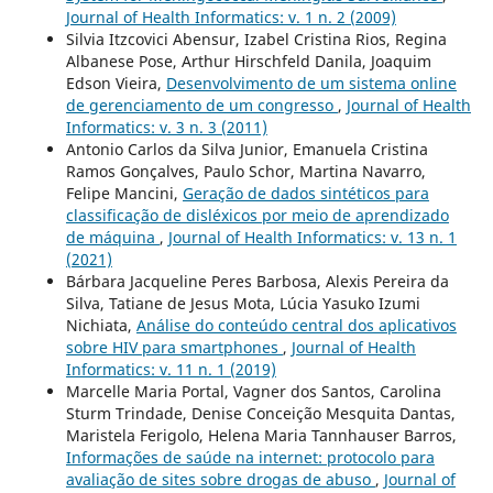
Journal of Health Informatics: v. 1 n. 2 (2009)
Silvia Itzcovici Abensur, Izabel Cristina Rios, Regina
Albanese Pose, Arthur Hirschfeld Danila, Joaquim
Edson Vieira,
Desenvolvimento de um sistema online
de gerenciamento de um congresso
,
Journal of Health
Informatics: v. 3 n. 3 (2011)
Antonio Carlos da Silva Junior, Emanuela Cristina
Ramos Gonçalves, Paulo Schor, Martina Navarro,
Felipe Mancini,
Geração de dados sintéticos para
classificação de disléxicos por meio de aprendizado
de máquina
,
Journal of Health Informatics: v. 13 n. 1
(2021)
Bárbara Jacqueline Peres Barbosa, Alexis Pereira da
Silva, Tatiane de Jesus Mota, Lúcia Yasuko Izumi
Nichiata,
Análise do conteúdo central dos aplicativos
sobre HIV para smartphones
,
Journal of Health
Informatics: v. 11 n. 1 (2019)
Marcelle Maria Portal, Vagner dos Santos, Carolina
Sturm Trindade, Denise Conceição Mesquita Dantas,
Maristela Ferigolo, Helena Maria Tannhauser Barros,
Informações de saúde na internet: protocolo para
avaliação de sites sobre drogas de abuso
,
Journal of