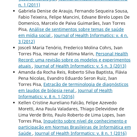
n. 1 (2011)
Gabriela Denise de Araujo, Fernando Sequeira Sousa,
Fabio Teixeira, Felipe Mancini, Edvane Birelo Lopes De
Domenico, Marcelo de Paiva Guimarães, Ivan Torres
Pisa,
Análise de sentimentos sobre temas de saúde
em mídia social
,
Journal of Health Informatics: v. 4 n.
3 (2012)
Josceli Maria Tenório, Frederico Molina Cohrs, Ivan
Torres Pisa, Heimar de Fátima Marin,
Personal Health
Record: uma revisão sobre os modelos e experimentos
atuais
,
Journal of Health Informatics: v. 5 n. 3 (2013)
Amanda da Rocha Reis, Roberto Silva Baptista, Flávia
Pena Nicolas, Evandro Eduardo Seron Ruiz, Ivan
Torres Pisa,
Extração de terminologia de diagnósticos
em laudos de biópsia renal
,
Journal of Health
Informatics: v. 8 n. 1 (2016)
Kellen Cristine Aureliano Falcão, Felipe Azevedo
Moretti, Ana Paula Valadares, Thiago Delevidove de
Lima Verde Brito, Paulo Roberto de Lima Lopes, Ivan
Torres Pisa,
Inquérito sobre nível de conhecimento e
participação em Normas Brasileiras de Informática em
Saúde
,
Journal of Health Informatics: v. 8 n. 1 (2016)