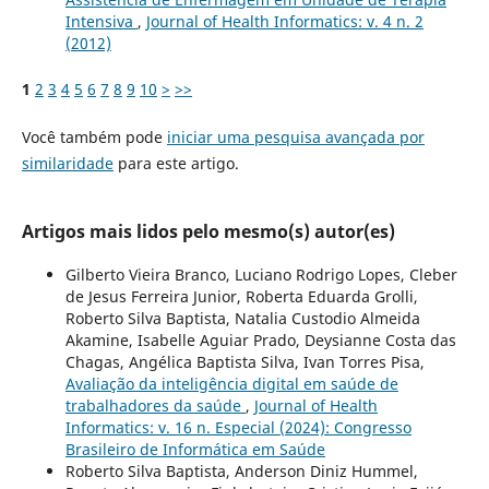
Intensiva
,
Journal of Health Informatics: v. 4 n. 2
(2012)
1
2
3
4
5
6
7
8
9
10
>
>>
Você também pode
iniciar uma pesquisa avançada por
similaridade
para este artigo.
Artigos mais lidos pelo mesmo(s) autor(es)
Gilberto Vieira Branco, Luciano Rodrigo Lopes, Cleber
de Jesus Ferreira Junior, Roberta Eduarda Grolli,
Roberto Silva Baptista, Natalia Custodio Almeida
Akamine, Isabelle Aguiar Prado, Deysianne Costa das
Chagas, Angélica Baptista Silva, Ivan Torres Pisa,
Avaliação da inteligência digital em saúde de
trabalhadores da saúde
,
Journal of Health
Informatics: v. 16 n. Especial (2024): Congresso
Brasileiro de Informática em Saúde
Roberto Silva Baptista, Anderson Diniz Hummel,