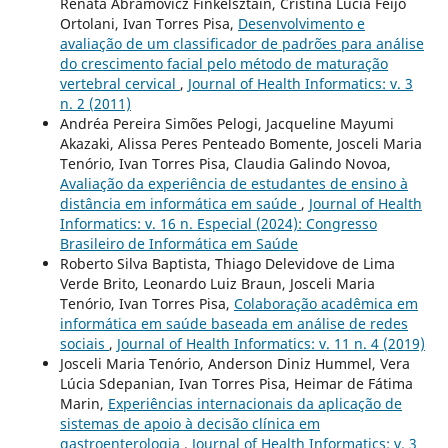
Renata Abramovicz Finkelsztain, Cristina Lucia Feijó
Ortolani, Ivan Torres Pisa,
Desenvolvimento e
avaliação de um classificador de padrões para análise
do crescimento facial pelo método de maturação
vertebral cervical
,
Journal of Health Informatics: v. 3
n. 2 (2011)
Andréa Pereira Simões Pelogi, Jacqueline Mayumi
Akazaki, Alissa Peres Penteado Bomente, Josceli Maria
Tenório, Ivan Torres Pisa, Claudia Galindo Novoa,
Avaliação da experiência de estudantes de ensino à
distância em informática em saúde
,
Journal of Health
Informatics: v. 16 n. Especial (2024): Congresso
Brasileiro de Informática em Saúde
Roberto Silva Baptista, Thiago Delevidove de Lima
Verde Brito, Leonardo Luiz Braun, Josceli Maria
Tenório, Ivan Torres Pisa,
Colaboração acadêmica em
informática em saúde baseada em análise de redes
sociais
,
Journal of Health Informatics: v. 11 n. 4 (2019)
Josceli Maria Tenório, Anderson Diniz Hummel, Vera
Lúcia Sdepanian, Ivan Torres Pisa, Heimar de Fátima
Marin,
Experiências internacionais da aplicação de
sistemas de apoio à decisão clínica em
gastroenterologia
,
Journal of Health Informatics: v. 3