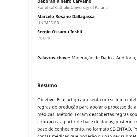
Deborah Ribeiro Carvalho
Pontifical Catholic University of Parana
Marcelo Rosano Dallagassa
UNIMED PR
Sergio Ossamu Ioshii
PUCPR
Palavras-chave:
Mineração de Dados, Auditoria
Resumo
Objetivo: Este artigo apresenta um sistema int
regras de produção para apoiar o processo de a
médicas. Método: Foram descobertas regras so
cirúrgicos, a partir de base de dados, posterio
base de conhecimento, no formato SE-ENTÃO. Pos
contas médicas que poderão ou não ser submeti