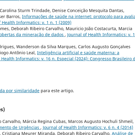
, Carolina Sturm Trindade, Denise Conceição Mesquita Dantas,
ser Barros,
Informações de saúde na internet: protocolo para avali
f Health Informatics: v. 1 n. 1 (2009)
mes, Deborah Ribeiro Carvalho, Mauricio João Costacurta, Marcia
cobertas da mineração de dados
,
Journal of Health Informatics: v. 
drigues, Wanderson da Silva Marques, Carlos Augusto Gonçalves
Diogo Antônio Leal,
Inteligência artificial e saúde materna: a
f Health Informatics: v. 16 n. Especial (2024): Congresso Brasileiro 
da por similaridade
para este artigo.
s)
o Carvalho, Márcia Regina Cubas, Marcos Augusto Hochuli Shmeil,
imento de Urgências
,
Journal of Health Informatics: v. 6 n. 4 (2014)
le, Cristiana Meurer Miranda, Deborah Ribeiro Carvalho,
Análise de