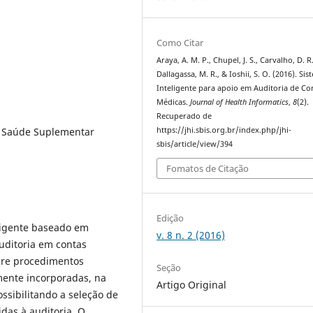
Como Citar
Araya, A. M. P., Chupel, J. S., Carvalho, D. R.
Dallagassa, M. R., & Ioshii, S. O. (2016). Si
Inteligente para apoio em Auditoria de Co
Médicas.
Journal of Health Informatics
,
8
(2).
Recuperado de
, Saúde Suplementar
https://jhi.sbis.org.br/index.php/jhi-
sbis/article/view/394
Fomatos de Citação
Edição
eligente baseado em
v. 8 n. 2 (2016)
uditoria em contas
bre procedimentos
Seção
rmente incorporadas, na
Artigo Original
sibilitando a seleção de
das à auditoria. O