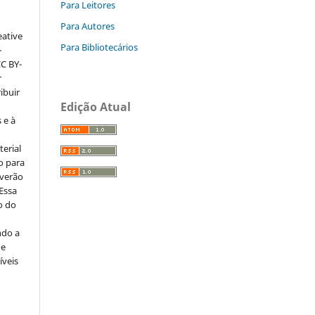
Para Leitores
Para Autores
eative
Para Bibliotecários
–
CC BY-
r
ribuir
Edição Atual
 e à
erial
o para
everão
 Essa
o do
ndo a
ue
íveis