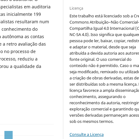
specialistas em auditoria
Licença
as inicialmente 199
Este trabalho está licenciado sob a Cr
ialistas resultaram num
Commons Atribuição–Não Comercial
Compartilha Igual 4.0 Internacional (
e conhecimento do
NC-SA 4.0). Isso significa que qualque
a autônoma as contas
pessoa pode ler, baixar, copiar, redist
 a retro avaliação das
e adaptar o material, desde que seja
do no processo de
atribuída a devida autoria aos autores
rocesso, reduziu a
fonte original. O uso comercial do
conteúdo não é permitido. Caso o mat
orou a qualidade da
seja modificado, remixado ou utilizad
a criação de obras derivadas, estas d
ser distribuídas sob a mesma licença.
licença favorece a ampla disseminaçã
conhecimento, assegurando o
reconhecimento da autoria, restringi
exploração comercial e garantindo q
versões derivadas permaneçam acess
sob os mesmos termos.
Consulte a Licença