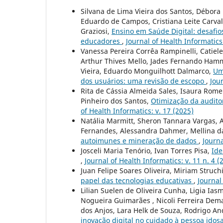
Silvana de Lima Vieira dos Santos, Débor
Eduardo de Campos, Cristiana Leite Carvalh
Graziosi,
Ensino em Saúde Digital: desafios
educadores
,
Journal of Health Informatics:
Vanessa Pereira Corrêa Rampinelli, Catiele 
Arthur Thives Mello, Jades Fernando Hamm
Vieira, Eduardo Monguilhott Dalmarco,
Um
dos usuários: uma revisão de escopo
,
Jour
Rita de Cássia Almeida Sales, Isaura Romero
Pinheiro dos Santos,
Otimização da audito
of Health Informatics: v. 17 (2025)
Natália Marmitt, Sheron Tannara Vargas, A
Fernandes, Alessandra Dahmer, Mellina da
autoimunes e mineração de dados
,
Journa
Josceli Maria Tenório, Ivan Torres Pisa,
Ide
,
Journal of Health Informatics: v. 11 n. 4 (
Juan Felipe Soares Oliveira, Miriam Struch
papel das tecnologias educativas
,
Journal
Lilian Suelen de Oliveira Cunha, Ligia Ias
Nogueira Guimarães , Nicoli Ferreira Demar
dos Anjos, Lara Helk de Souza, Rodrigo A
inovação digital no cuidado à pessoa ido