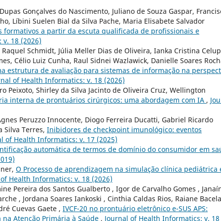
a Dupas Gonçalves do Nascimento, Juliano de Souza Gaspar, Francis
o, Líbini Suelen Bial da Silva Pache, Maria Elisabete Salvador
 formativos a partir da escuta qualificada de profissionais e
 v. 18 (2026)
Raquel Schmidt, Júlia Meller Dias de Oliveira, Ianka Cristina Celup
es, Célio Luiz Cunha, Raul Sidnei Wazlawick, Danielle Soares Roc
a estrutura de avaliação para sistemas de informação na perspect
nal of Health Informatics: v. 18 (2026)
 Peixoto, Shirley da Silva Jacinto de Oliveira Cruz, Wellington
ria interna de prontuários cirúrgicos: uma abordagem com IA
,
Jou
gnes Peruzzo Innocente, Diogo Ferreira Ducatti, Gabriel Ricardo
 Silva Terres,
Inibidores de checkpoint imunológico: eventos
l of Health Informatics: v. 17 (2025)
ntificação automática de termos de domínio do consumidor em s
2019)
iner,
O Processo de aprendizagem na simulação clínica pediátrica 
 of Health Informatics: v. 18 (2026)
mine Pereira dos Santos Gualberto , Igor de Carvalho Gomes , Janaí
che , Jordana Soares Iankoski , Cinthia Caldas Rios, Raiane Bacel
ndré Cuevas Gaete ,
IVCF-20 no prontuário eletrônico e-SUS APS:
sa na Atenção Primária à Saúde
,
Journal of Health Informatics: v. 18