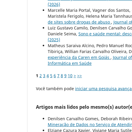
(2026)
Marcelle Maria Portal, Vagner dos Santos
Maristela Ferigolo, Helena Maria Tannhau
de sites sobre drogas de abuso
,
Journal o
Luiz Gustavo Camilo, Denilsen Carvalho Go
Daniele Seima,
Sono e saúde mental: des
(2025)
Matheus Saraiva Alcino, Pedro Manuel Ro
Tibiriça, Willian Farias Carvalho Oliveira, 
experiência da Caren em Goiás
,
Journal o
Informática em Saúde
1
2
3
4
5
6
7
8
9
10
>
>>
Você também pode
iniciar uma pesquisa avança
Artigos mais lidos pelo mesmo(s) autor(e
Denilsen Carvalho Gomes, Deborah Ribeir
Mineração de Dados no Serviço de Atend
Elziane Cazura Xavier, Viviane Maria Suti