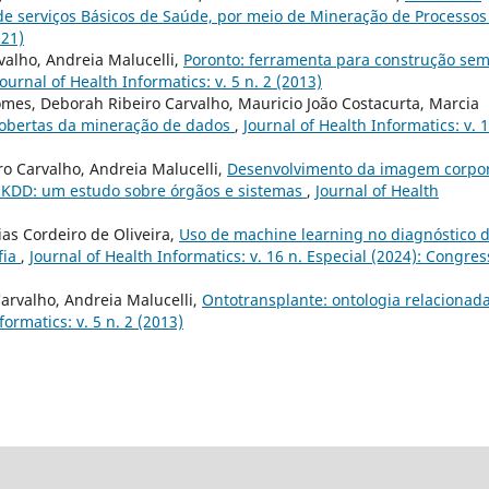
 de serviços Básicos de Saúde, por meio de Mineração de Processo
021)
valho, Andreia Malucelli,
Poronto: ferramenta para construção sem
Journal of Health Informatics: v. 5 n. 2 (2013)
mes, Deborah Ribeiro Carvalho, Mauricio João Costacurta, Marcia
cobertas da mineração de dados
,
Journal of Health Informatics: v. 
o Carvalho, Andreia Malucelli,
Desenvolvimento da imagem corpor
so KDD: um estudo sobre órgãos e sistemas
,
Journal of Health
as Cordeiro de Oliveira,
Uso de machine learning no diagnóstico 
fia
,
Journal of Health Informatics: v. 16 n. Especial (2024): Congres
arvalho, Andreia Malucelli,
Ontotransplante: ontologia relacionad
formatics: v. 5 n. 2 (2013)