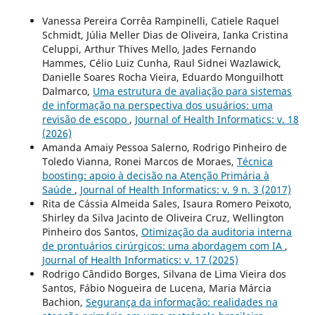
Vanessa Pereira Corrêa Rampinelli, Catiele Raquel
Schmidt, Júlia Meller Dias de Oliveira, Ianka Cristina
Celuppi, Arthur Thives Mello, Jades Fernando
Hammes, Célio Luiz Cunha, Raul Sidnei Wazlawick,
Danielle Soares Rocha Vieira, Eduardo Monguilhott
Dalmarco,
Uma estrutura de avaliação para sistemas
de informação na perspectiva dos usuários: uma
revisão de escopo
,
Journal of Health Informatics: v. 18
(2026)
Amanda Amaiy Pessoa Salerno, Rodrigo Pinheiro de
Toledo Vianna, Ronei Marcos de Moraes,
Técnica
boosting: apoio à decisão na Atenção Primária à
Saúde
,
Journal of Health Informatics: v. 9 n. 3 (2017)
Rita de Cássia Almeida Sales, Isaura Romero Peixoto,
Shirley da Silva Jacinto de Oliveira Cruz, Wellington
Pinheiro dos Santos,
Otimização da auditoria interna
de prontuários cirúrgicos: uma abordagem com IA
,
Journal of Health Informatics: v. 17 (2025)
Rodrigo Cândido Borges, Silvana de Lima Vieira dos
Santos, Fábio Nogueira de Lucena, Maria Márcia
Bachion,
Segurança da informação: realidades na