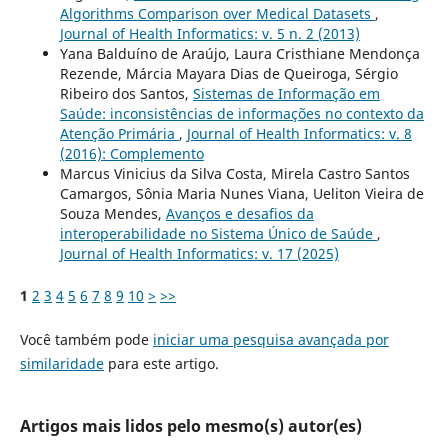
Algorithms Comparison over Medical Datasets
,
Journal of Health Informatics: v. 5 n. 2 (2013)
Yana Balduíno de Araújo, Laura Cristhiane Mendonça
Rezende, Márcia Mayara Dias de Queiroga, Sérgio
Ribeiro dos Santos,
Sistemas de Informação em
Saúde: inconsistências de informações no contexto da
Atenção Primária
,
Journal of Health Informatics: v. 8
(2016): Complemento
Marcus Vinicius da Silva Costa, Mirela Castro Santos
Camargos, Sônia Maria Nunes Viana, Ueliton Vieira de
Souza Mendes,
Avanços e desafios da
interoperabilidade no Sistema Único de Saúde
,
Journal of Health Informatics: v. 17 (2025)
1
2
3
4
5
6
7
8
9
10
>
>>
Você também pode
iniciar uma pesquisa avançada por
similaridade
para este artigo.
Artigos mais lidos pelo mesmo(s) autor(es)