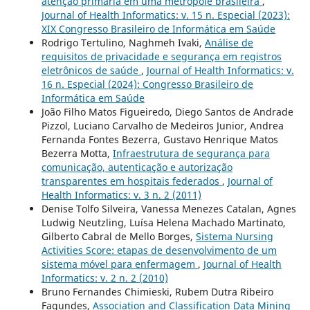
atenção primária em uma metrópole brasileira
,
Journal of Health Informatics: v. 15 n. Especial (2023):
XIX Congresso Brasileiro de Informática em Saúde
Rodrigo Tertulino, Naghmeh Ivaki,
Análise de
requisitos de privacidade e segurança em registros
eletrônicos de saúde
,
Journal of Health Informatics: v.
16 n. Especial (2024): Congresso Brasileiro de
Informática em Saúde
João Filho Matos Figueiredo, Diego Santos de Andrade
Pizzol, Luciano Carvalho de Medeiros Junior, Andrea
Fernanda Fontes Bezerra, Gustavo Henrique Matos
Bezerra Motta,
Infraestrutura de segurança para
comunicação, autenticação e autorização
transparentes em hospitais federados
,
Journal of
Health Informatics: v. 3 n. 2 (2011)
Denise Tolfo Silveira, Vanessa Menezes Catalan, Agnes
Ludwig Neutzling, Luísa Helena Machado Martinato,
Gilberto Cabral de Mello Borges,
Sistema Nursing
Activities Score: etapas de desenvolvimento de um
sistema móvel para enfermagem
,
Journal of Health
Informatics: v. 2 n. 2 (2010)
Bruno Fernandes Chimieski, Rubem Dutra Ribeiro
Fagundes,
Association and Classification Data Mining