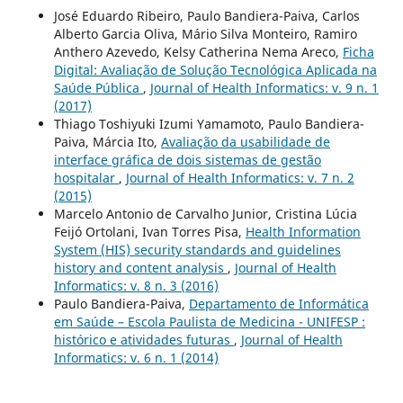
José Eduardo Ribeiro, Paulo Bandiera-Paiva, Carlos
Alberto Garcia Oliva, Mário Silva Monteiro, Ramiro
Anthero Azevedo, Kelsy Catherina Nema Areco,
Ficha
Digital: Avaliação de Solução Tecnológica Aplicada na
Saúde Pública
,
Journal of Health Informatics: v. 9 n. 1
(2017)
Thiago Toshiyuki Izumi Yamamoto, Paulo Bandiera-
Paiva, Márcia Ito,
Avaliação da usabilidade de
interface gráfica de dois sistemas de gestão
hospitalar
,
Journal of Health Informatics: v. 7 n. 2
(2015)
Marcelo Antonio de Carvalho Junior, Cristina Lúcia
Feijó Ortolani, Ivan Torres Pisa,
Health Information
System (HIS) security standards and guidelines
history and content analysis
,
Journal of Health
Informatics: v. 8 n. 3 (2016)
Paulo Bandiera-Paiva,
Departamento de Informática
em Saúde – Escola Paulista de Medicina - UNIFESP :
histórico e atividades futuras
,
Journal of Health
Informatics: v. 6 n. 1 (2014)