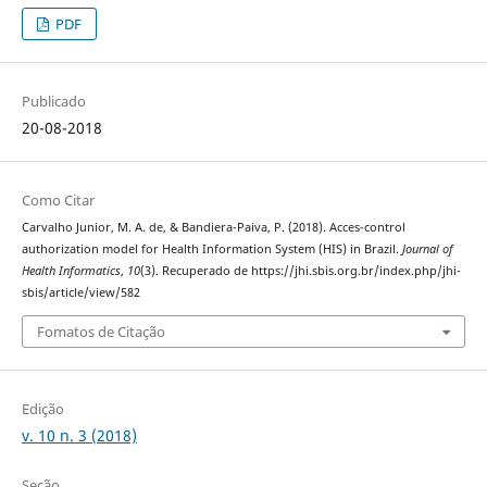
PDF
Publicado
20-08-2018
Como Citar
Carvalho Junior, M. A. de, & Bandiera-Paiva, P. (2018). Acces-control
authorization model for Health Information System (HIS) in Brazil.
Journal of
Health Informatics
,
10
(3). Recuperado de https://jhi.sbis.org.br/index.php/jhi-
sbis/article/view/582
Fomatos de Citação
Edição
v. 10 n. 3 (2018)
Seção