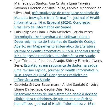
Mamede dos Santos, Ana Cristina Lima Teixeira,
Saymon Erickson da Silva Souza, Fabíola Mendonça da
Silva Chui,
Informatização do transporte sanitário de
Manaus: inovação e transformação
,
Journal of Health
Informatics: v. 16 n. Especial (2024): Congresso
Brasileiro de Informática em Saúde
Luis Felipe de Lima, Flávia Meireles, Leticia Peres,
Tecnologias De Engenharia de Software para o
Desenvolvimento de Sistemas de Saúde de Código
Aberto: um Mapeamento Sistemático da Literatura
,
Journal of Health Informatics: v. 15 n. Especial (2023):
XIX Congresso Brasileiro de Informática em Saúde
Igor Trindade, Robilene Araújo, Shirley Ferreira, Iwens
Sene,
Estratégias em segurança de dados na saúde:
uma revisão rápida
,
Journal of Health Informatics: v.
16 n. Especial (2024): Congresso Brasileiro de
Informática em Saúde
Gabriela Gräwer Bauermann, André Santaló Oliveira,
Eliane Dallegrave, Cecília Dias Flores,
Desenvolvimento de um sistema de apoio à decisão
clínica para cuidadores de pacientes pediátricos
hemofílicos
,
Journal of Health Informatics: v. 16 n.