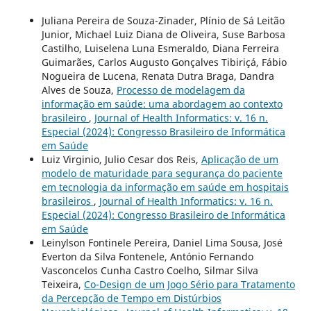
Juliana Pereira de Souza-Zinader, Plínio de Sá Leitão
Junior, Michael Luiz Diana de Oliveira, Suse Barbosa
Castilho, Luiselena Luna Esmeraldo, Diana Ferreira
Guimarães, Carlos Augusto Gonçalves Tibiriçá, Fábio
Nogueira de Lucena, Renata Dutra Braga, Dandra
Alves de Souza,
Processo de modelagem da
informação em saúde: uma abordagem ao contexto
brasileiro
,
Journal of Health Informatics: v. 16 n.
Especial (2024): Congresso Brasileiro de Informática
em Saúde
Luiz Virginio, Julio Cesar dos Reis,
Aplicação de um
modelo de maturidade para segurança do paciente
em tecnologia da informação em saúde em hospitais
brasileiros
,
Journal of Health Informatics: v. 16 n.
Especial (2024): Congresso Brasileiro de Informática
em Saúde
Leinylson Fontinele Pereira, Daniel Lima Sousa, José
Everton da Silva Fontenele, António Fernando
Vasconcelos Cunha Castro Coelho, Silmar Silva
Teixeira,
Co-Design de um Jogo Sério para Tratamento
da Percepção de Tempo em Distúrbios