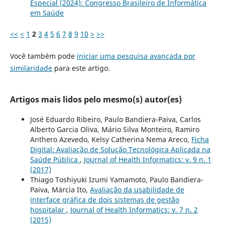
Especial (2024): Congresso Brasileiro de Informática
em Saúde
<<
<
1
2
3
4
5
6
7
8
9
10
>
>>
Você também pode
iniciar uma pesquisa avançada por
similaridade
para este artigo.
Artigos mais lidos pelo mesmo(s) autor(es)
José Eduardo Ribeiro, Paulo Bandiera-Paiva, Carlos
Alberto Garcia Oliva, Mário Silva Monteiro, Ramiro
Anthero Azevedo, Kelsy Catherina Nema Areco,
Ficha
Digital: Avaliação de Solução Tecnológica Aplicada na
Saúde Pública
,
Journal of Health Informatics: v. 9 n. 1
(2017)
Thiago Toshiyuki Izumi Yamamoto, Paulo Bandiera-
Paiva, Márcia Ito,
Avaliação da usabilidade de
interface gráfica de dois sistemas de gestão
hospitalar
,
Journal of Health Informatics: v. 7 n. 2
(2015)