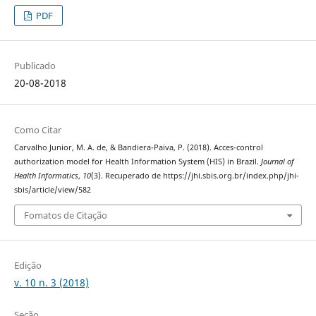
PDF
Publicado
20-08-2018
Como Citar
Carvalho Junior, M. A. de, & Bandiera-Paiva, P. (2018). Acces-control
authorization model for Health Information System (HIS) in Brazil.
Journal of
Health Informatics
,
10
(3). Recuperado de https://jhi.sbis.org.br/index.php/jhi-
sbis/article/view/582
Fomatos de Citação
Edição
v. 10 n. 3 (2018)
Seção