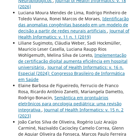
Neurobiológicos
,
Journal of Health Informatics: v. 18
(2026)
Luciana Moura Mendes de Lima, Rodrigo Pinheiro de
Toledo Vianna, Ronei Marcos de Moraes,
Identificação
das anomalias congênitas baseado em um modelo de
decisão a partir de redes neurais artificiais
,
Journal of
Health Informatics: v. 11 n. 1 (2019)
Liliane Sugimoto, Cláudia Weber, Sadi Hockmüller,
Mauricio Leser Casella, Luciana Raupp Rios
Wohlgemuth, Melina Silva de Loreto,
Implementação
de certificação digital aumenta eficiência em hospital
universitário
,
Journal of Health Informatics: v. 16 n.
Especial (2024): Congresso Brasileiro de Informática
em Saúde
Elaine Barbosa de Figueiredo, Ferrucio de Franco
Rosa, Ricardo Antônio Zanetti, Mariangela Dametto,
Rodrigo Bonacin,
Semântica em prontuários
eletrônicos para oncologia pediátrica: uma revisão
integrativa
,
Journal of Health Informatics: v. 15 n. 2
(2023)
João Carlos Silva de Oliveira, Rogério Luiz Araújo
Carminé, Nazivaldo Caciocley Camelo Correa, Glenn
de Aguiar Oliveira da Fonseca, Marcos Paulo Ferreira