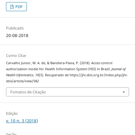
PDF
Publicado
20-08-2018
Como Citar
Carvalho Junior, M. A. de, & Bandiera-Paiva, P. (2018). Acces-control
authorization model for Health Information System (HIS) in Brazil.
Journal of
Health Informatics
,
10
(3). Recuperado de https://jhi.sbis.org.br/index.php/jhi-
sbis/article/view/582
Fomatos de Citação
Edição
v. 10 n. 3 (2018)
Seção