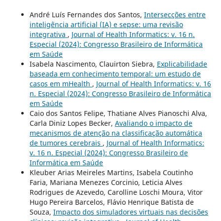
André Luís Fernandes dos Santos,
Intersecções entre
inteligência artificial (IA) e sepse: uma revisão
integrativa
,
Journal of Health Informatics: v. 16 n.
Especial (2024): Congresso Brasileiro de Informática
em Saúde
Isabela Nascimento, Clauirton Siebra,
Explicabilidade
baseada em conhecimento temporal: um estudo de
casos em mHealth
,
Journal of Health Informatics: v. 16
n. Especial (2024): Congresso Brasileiro de Informática
em Saúde
Caio dos Santos Felipe, Thatiane Alves Pianoschi Alva,
Carla Diniz Lopes Becker,
Avaliando o impacto de
mecanismos de atenção na classificação automática
de tumores cerebrais
,
Journal of Health Informatics:
v. 16 n. Especial (2024): Congresso Brasileiro de
Informática em Saúde
Kleuber Arias Meireles Martins, Isabela Coutinho
Faria, Mariana Menezes Corcinio, Leticia Alves
Rodrigues de Azevedo, Carolline Loschi Moura, Vitor
Hugo Pereira Barcelos, Flávio Henrique Batista de
Souza,
Impacto dos simuladores virtuais nas decisões