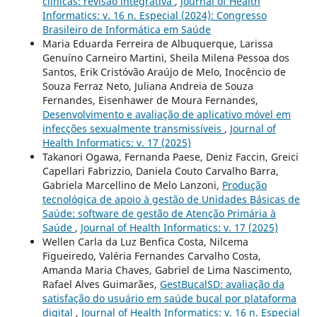
clínicas: revisão integrativa
,
Journal of Health
Informatics: v. 16 n. Especial (2024): Congresso
Brasileiro de Informática em Saúde
Maria Eduarda Ferreira de Albuquerque, Larissa
Genuíno Carneiro Martini, Sheila Milena Pessoa dos
Santos, Erik Cristóvão Araújo de Melo, Inocêncio de
Souza Ferraz Neto, Juliana Andreia de Souza
Fernandes, Eisenhawer de Moura Fernandes,
Desenvolvimento e avaliação de aplicativo móvel em
infecções sexualmente transmissíveis
,
Journal of
Health Informatics: v. 17 (2025)
Takanori Ogawa, Fernanda Paese, Deniz Faccin, Greici
Capellari Fabrizzio, Daniela Couto Carvalho Barra,
Gabriela Marcellino de Melo Lanzoni,
Produção
tecnológica de apoio à gestão de Unidades Básicas de
Saúde: software de gestão de Atenção Primária à
Saúde
,
Journal of Health Informatics: v. 17 (2025)
Wellen Carla da Luz Benfica Costa, Nilcema
Figueiredo, Valéria Fernandes Carvalho Costa,
Amanda Maria Chaves, Gabriel de Lima Nascimento,
Rafael Alves Guimarães,
GestBucalSD: avaliação da
satisfação do usuário em saúde bucal por plataforma
digital
,
Journal of Health Informatics: v. 16 n. Especial