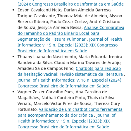
(2024): Congresso Brasileiro de Informática em Saúde
Edson Cavalcanti Neto, Darlan Almeida Barroso,
Tarique Cavalcante, Thomaz Maia de Almeida, Alyson
Bezerra Ribeiro, Paulo Cézar Cortez, André Cristiano
de Souza, Jessyca Almeida Bessa,
Análise Comparativa
do Tamanho do Padrão Binário Local para
Segmentação de Fissura Pulmonar
,
Journal of Health
Informatics: v. 15 n. Especial (2023): XIX Congresso
Brasileiro de Informática em Saúde
Thuany Luana do Nascimento, Maria Eduarda Irenira
Bandeira da Silva, Claudia Marina Tavares de Araújo,
Amadeu Sá de Campos Filho,
Chatbots para redução
da hesitação vacinal: revisão sistemática da literatura
,
Journal of Health Informatics: v. 16 n. Especial (2024):
Congresso Brasileiro de Informática em Saúde
Vagner Zeizer Carvalho Paes, Ana Carolina de
Magalhães, Nathali Cordeiro Pinto, Thaís da Silva
Veriato, Marcelo Victor Pires de Sousa, Thereza Cury
Fortunato,
Validação de um chatbot como ferramenta
para acompanhamento da dor crônica
,
Journal of
Health Informatics: v. 15 n. Especial (2023): XIX
Congresso Brasileiro de Informática em Saúde