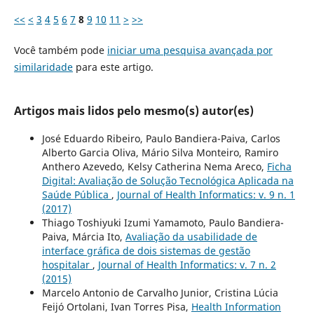
<<
<
3
4
5
6
7
8
9
10
11
>
>>
Você também pode
iniciar uma pesquisa avançada por
similaridade
para este artigo.
Artigos mais lidos pelo mesmo(s) autor(es)
José Eduardo Ribeiro, Paulo Bandiera-Paiva, Carlos
Alberto Garcia Oliva, Mário Silva Monteiro, Ramiro
Anthero Azevedo, Kelsy Catherina Nema Areco,
Ficha
Digital: Avaliação de Solução Tecnológica Aplicada na
Saúde Pública
,
Journal of Health Informatics: v. 9 n. 1
(2017)
Thiago Toshiyuki Izumi Yamamoto, Paulo Bandiera-
Paiva, Márcia Ito,
Avaliação da usabilidade de
interface gráfica de dois sistemas de gestão
hospitalar
,
Journal of Health Informatics: v. 7 n. 2
(2015)
Marcelo Antonio de Carvalho Junior, Cristina Lúcia
Feijó Ortolani, Ivan Torres Pisa,
Health Information