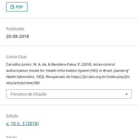
PDF
Publicado
20-08-2018
Como Citar
Carvalho Junior, M. A. de, & Bandiera-Paiva, P. (2018). Acces-control
authorization model for Health Information System (HIS) in Brazil.
Journal of
Health Informatics
,
10
(3). Recuperado de https://jhi.sbis.org.br/index.php/jhi-
sbis/article/view/582
Fomatos de Citação
Edição
v. 10 n. 3 (2018)
Seção