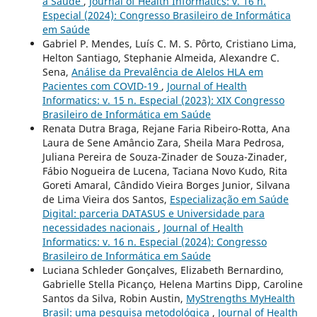
à Saúde
,
Journal of Health Informatics: v. 16 n.
Especial (2024): Congresso Brasileiro de Informática
em Saúde
Gabriel P. Mendes, Luís C. M. S. Pôrto, Cristiano Lima,
Helton Santiago, Stephanie Almeida, Alexandre C.
Sena,
Análise da Prevalência de Alelos HLA em
Pacientes com COVID-19
,
Journal of Health
Informatics: v. 15 n. Especial (2023): XIX Congresso
Brasileiro de Informática em Saúde
Renata Dutra Braga, Rejane Faria Ribeiro-Rotta, Ana
Laura de Sene Amâncio Zara, Sheila Mara Pedrosa,
Juliana Pereira de Souza-Zinader de Souza-Zinader,
Fábio Nogueira de Lucena, Taciana Novo Kudo, Rita
Goreti Amaral, Cândido Vieira Borges Junior, Silvana
de Lima Vieira dos Santos,
Especialização em Saúde
Digital: parceria DATASUS e Universidade para
necessidades nacionais
,
Journal of Health
Informatics: v. 16 n. Especial (2024): Congresso
Brasileiro de Informática em Saúde
Luciana Schleder Gonçalves, Elizabeth Bernardino,
Gabrielle Stella Picanço, Helena Martins Dipp, Caroline
Santos da Silva, Robin Austin,
MyStrengths MyHealth
Brasil: uma pesquisa metodológica
,
Journal of Health