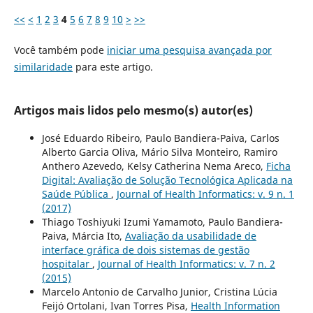
<<
<
1
2
3
4
5
6
7
8
9
10
>
>>
Você também pode
iniciar uma pesquisa avançada por
similaridade
para este artigo.
Artigos mais lidos pelo mesmo(s) autor(es)
José Eduardo Ribeiro, Paulo Bandiera-Paiva, Carlos
Alberto Garcia Oliva, Mário Silva Monteiro, Ramiro
Anthero Azevedo, Kelsy Catherina Nema Areco,
Ficha
Digital: Avaliação de Solução Tecnológica Aplicada na
Saúde Pública
,
Journal of Health Informatics: v. 9 n. 1
(2017)
Thiago Toshiyuki Izumi Yamamoto, Paulo Bandiera-
Paiva, Márcia Ito,
Avaliação da usabilidade de
interface gráfica de dois sistemas de gestão
hospitalar
,
Journal of Health Informatics: v. 7 n. 2
(2015)
Marcelo Antonio de Carvalho Junior, Cristina Lúcia
Feijó Ortolani, Ivan Torres Pisa,
Health Information