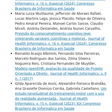
Informatics: v. 16 n. Especial (2024): Congresso
Brasileiro de Informática em Saúde
Maria Luiza Wuillaume, Jefferson de Moraes Rafael,
Lucas Martins Lago, Jessica Plácido, Felipe de Oliveira,
Pedro Amaral Pereira, Manoel Carlos Saisse, Claudio
Miceli, Andréa Deslandes, Andréa Nunes Carvalho,
Previsão do comprometimento cognitivo leve:
integrando variáveis cognitivas e motoras
,
Journal of
Health Informatics: v. 16 n. Especial (2024): Congresso
Brasileiro de Informática em Saúde
Reinaldo Araújo Alkimim, Fernando Silva Parreiras,
Marcelo Rodrigues dos Santos, Zilma Silveira
Nogueira Reis, Cristiana Fernandes De Muylder,
Modelo openEHR: avaliação da qualidade de Projeto
Orientado a Objeto
,
Journal of Health Informatics: v. 9
n. 1 (2017)
Gilda Aparecida de Assis, Alexandre Fonseca Brandão,
Ana Grasielle Dionisio Corrêa, Gabriela Castellano,
Um
estudo longitudinal do treinamento motor com o uso
de realidade aumentada
,
Journal of Health
Informatics: v. 15 n. Especial (2023): XIX Congresso
Brasileiro de Informática em Saúde