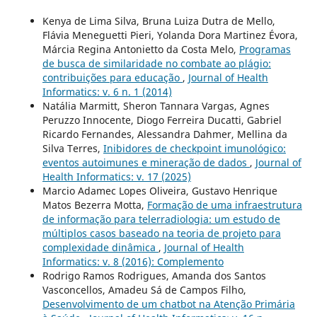
Kenya de Lima Silva, Bruna Luiza Dutra de Mello,
Flávia Meneguetti Pieri, Yolanda Dora Martinez Évora,
Márcia Regina Antonietto da Costa Melo,
Programas
de busca de similaridade no combate ao plágio:
contribuições para educação
,
Journal of Health
Informatics: v. 6 n. 1 (2014)
Natália Marmitt, Sheron Tannara Vargas, Agnes
Peruzzo Innocente, Diogo Ferreira Ducatti, Gabriel
Ricardo Fernandes, Alessandra Dahmer, Mellina da
Silva Terres,
Inibidores de checkpoint imunológico:
eventos autoimunes e mineração de dados
,
Journal of
Health Informatics: v. 17 (2025)
Marcio Adamec Lopes Oliveira, Gustavo Henrique
Matos Bezerra Motta,
Formação de uma infraestrutura
de informação para telerradiologia: um estudo de
múltiplos casos baseado na teoria de projeto para
complexidade dinâmica
,
Journal of Health
Informatics: v. 8 (2016): Complemento
Rodrigo Ramos Rodrigues, Amanda dos Santos
Vasconcellos, Amadeu Sá de Campos Filho,
Desenvolvimento de um chatbot na Atenção Primária