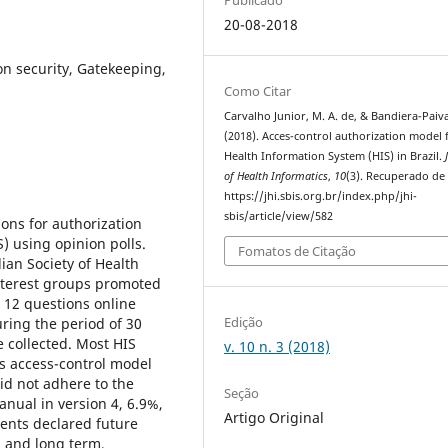
20-08-2018
on security, Gatekeeping,
Como Citar
Carvalho Junior, M. A. de, & Bandiera-Paiva
(2018). Acces-control authorization model 
Health Information System (HIS) in Brazil.
of Health Informatics
,
10
(3). Recuperado de
https://jhi.sbis.org.br/index.php/jhi-
sbis/article/view/582
ons for authorization
 using opinion polls.
Fomatos de Citação
ian Society of Health
interest groups promoted
A 12 questions online
Edição
ring the period of 30
e collected. Most HIS
v. 10 n. 3 (2018)
s access-control model
id not adhere to the
Seção
nual in version 4, 6.9%,
Artigo Original
ents declared future
m and long term,