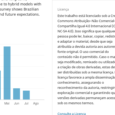
ge to hybrid models with
survey shows Brazilian
Licença
nd future expectations.
Este trabalho está licenciado sob a Cr
Commons Atribuição–Não Comercial
Compartilha Igual 4.0 Internacional (
NC-SA 4.0). Isso significa que qualque
pessoa pode ler, baixar, copiar, redist
e adaptar o material, desde que seja
atribuída a devida autoria aos autores
fonte original. O uso comercial do
conteúdo não é permitido. Caso o mat
seja modificado, remixado ou utilizad
a criação de obras derivadas, estas d
ser distribuídas sob a mesma licença.
licença favorece a ampla disseminaçã
conhecimento, assegurando o
reconhecimento da autoria, restringi
exploração comercial e garantindo q
versões derivadas permaneçam acess
sob os mesmos termos.
Consulte a Licença