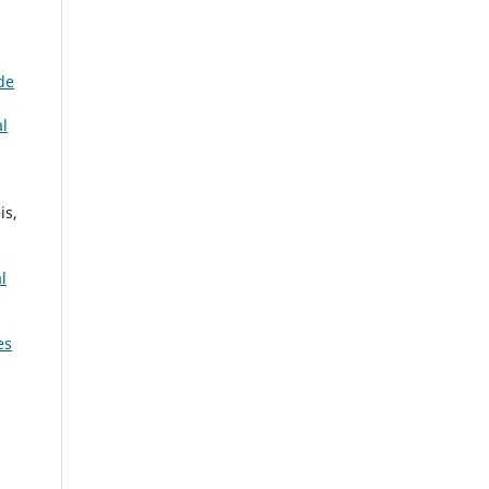
de
al
is,
l
es