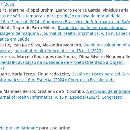
17 (2025)
ira, Martina Klippel Brehm, Leandro Pereira Garcia, Vinicius Faria
os de séries temporais para predição da taxa de mortalidade
. 16 n. Especial (2024): Congresso Brasileiro de Informática em Saú
Monti, Segundo Parra Milián,
Reconstrução de métricas atuariais
ndizagem de máquina
,
Journal of Health Informatics: v. 15 n. Especi
mática em Saúde
cia Ito, Jean Jose Silva, Alexandra Monteiro,
Usability evaluation of a
besity
,
Journal of Health Informatics: v. 15 n. 1 (2023)
arreiras, Marcelo Rodrigues dos Santos, Zilma Silveira Nogueira Re
penEHR: avaliação da qualidade de Projeto Orientado a Objeto
,
17)
uarte, Karla Tereza Figueiredo Leite,
Gestão de riscos para Lei Gera
nformatics: v. 16 n. Especial (2024): Congresso Brasileiro de
ni Manhães Bersot, Cristiano da S. Colombo,
A extração de entidad
ournal of Health Informatics: v. 16 n. Especial (2024): Congresso
da por similaridade
para este artigo.