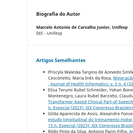
Biografia do Autor
Marcelo Antonio de Carvalho Junior,
Unifesp
DIS - Unifesp
Artigos Semelhantes
Priscyla Waleska Targino de Azevedo Simõe
Cesconetto, Maria Inês da Rosa,
Mineração
,
Journal of Health Informatics: v. 5 n. 4 (2
Elisa Terumi Rubel Schneider, Yohan Bones
Montenegro, Laura Rubel Barzotto, Claud
Transformer-based Clinical Part-of-Speech
n. Especial (2023): XIX Congresso Brasile
Gilda Aparecida de Assis, Alexandre Fonse
estudo longitudinal do treinamento moto
15 n. Especial (2023): XIX Congresso Bras
Rildo Pinto da Silva, Antonio Pazin-Filho,
A