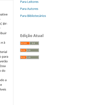
Para Leitores
Para Autores
eative
Para Bibliotecários
–
CC BY-
r
ribuir
Edição Atual
 e à
erial
o para
everão
 Essa
o do
ndo a
ue
íveis