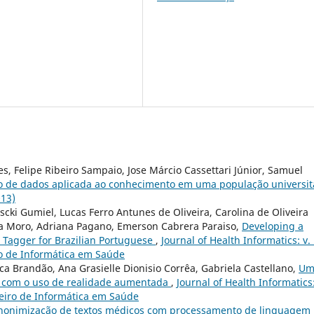
s, Felipe Ribeiro Sampaio, Jose Márcio Cassettari Júnior, Samuel
 de dados aplicada ao conhecimento em uma população universit
013)
cki Gumiel, Lucas Ferro Antunes de Oliveira, Carolina de Oliveira
ia Moro, Adriana Pagano, Emerson Cabrera Paraiso,
Developing a
 Tagger for Brazilian Portuguese
,
Journal of Health Informatics: v.
iro de Informática em Saúde
ca Brandão, Ana Grasielle Dionisio Corrêa, Gabriela Castellano,
U
r com o uso de realidade aumentada
,
Journal of Health Informatics:
ileiro de Informática em Saúde
nonimização de textos médicos com processamento de linguagem