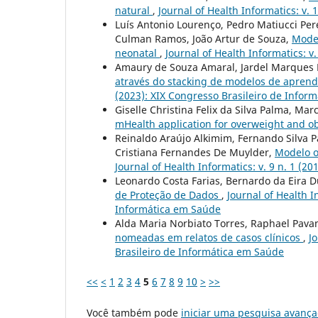
natural
,
Journal of Health Informatics: v. 
Luís Antonio Lourenço, Pedro Matiucci Pere
Culman Ramos, João Artur de Souza,
Model
neonatal
,
Journal of Health Informatics: v
Amaury de Souza Amaral, Jardel Marques 
através do stacking de modelos de apre
(2023): XIX Congresso Brasileiro de Infor
Giselle Christina Felix da Silva Palma, Mar
mHealth application for overweight and o
Reinaldo Araújo Alkimim, Fernando Silva P
Cristiana Fernandes De Muylder,
Modelo o
Journal of Health Informatics: v. 9 n. 1 (20
Leonardo Costa Farias, Bernardo da Eira D
de Proteção de Dados
,
Journal of Health I
Informática em Saúde
Alda Maria Norbiato Torres, Raphael Pava
nomeadas em relatos de casos clínicos
,
J
Brasileiro de Informática em Saúde
<<
<
1
2
3
4
5
6
7
8
9
10
>
>>
Você também pode
iniciar uma pesquisa avança