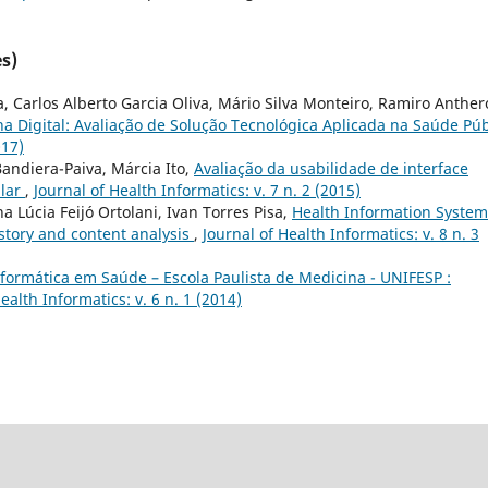
s)
, Carlos Alberto Garcia Oliva, Mário Silva Monteiro, Ramiro Anther
ha Digital: Avaliação de Solução Tecnológica Aplicada na Saúde Púb
017)
andiera-Paiva, Márcia Ito,
Avaliação da usabilidade de interface
alar
,
Journal of Health Informatics: v. 7 n. 2 (2015)
a Lúcia Feijó Ortolani, Ivan Torres Pisa,
Health Information System
istory and content analysis
,
Journal of Health Informatics: v. 8 n. 3
ormática em Saúde – Escola Paulista de Medicina - UNIFESP :
ealth Informatics: v. 6 n. 1 (2014)