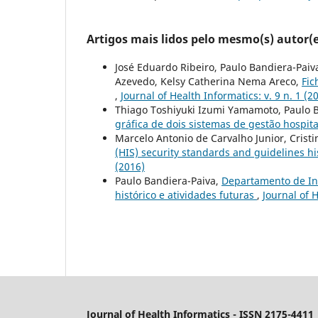
Artigos mais lidos pelo mesmo(s) autor(e
José Eduardo Ribeiro, Paulo Bandiera-Paiva
Azevedo, Kelsy Catherina Nema Areco,
Fic
,
Journal of Health Informatics: v. 9 n. 1 (2
Thiago Toshiyuki Izumi Yamamoto, Paulo B
gráfica de dois sistemas de gestão hospit
Marcelo Antonio de Carvalho Junior, Cristin
(HIS) security standards and guidelines h
(2016)
Paulo Bandiera-Paiva,
Departamento de Inf
histórico e atividades futuras
,
Journal of H
Journal of Health Informatics - ISSN 2175-4411