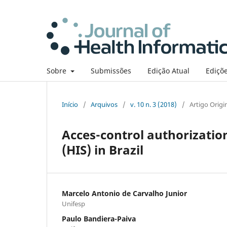
Sobre
Submissões
Edição Atual
Ediçõe
Início
/
Arquivos
/
v. 10 n. 3 (2018)
/
Artigo Origi
Acces-control authorizatio
(HIS) in Brazil
Marcelo Antonio de Carvalho Junior
Unifesp
Paulo Bandiera-Paiva