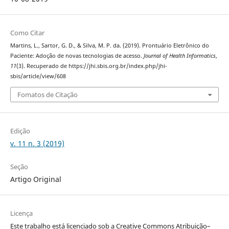
Como Citar
Martins, L., Sartor, G. D., & Silva, M. P. da. (2019). Prontuário Eletrônico do
Paciente: Adoção de novas tecnologias de acesso.
Journal of Health Informatics
,
11
(3). Recuperado de https://jhi.sbis.org.br/index.php/jhi-
sbis/article/view/608
Fomatos de Citação
Edição
v. 11 n. 3 (2019)
Seção
Artigo Original
Licença
Este trabalho está licenciado sob a Creative Commons Atribuição–