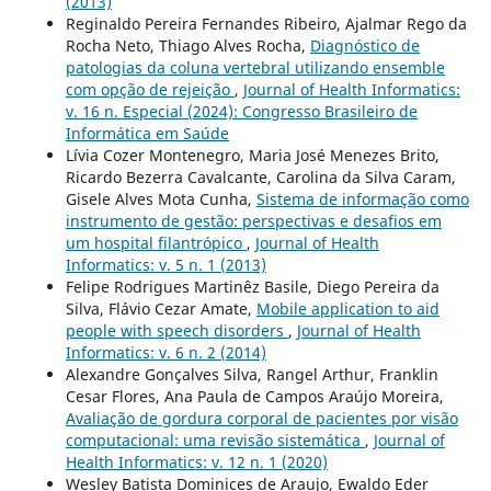
(2013)
Reginaldo Pereira Fernandes Ribeiro, Ajalmar Rego da
Rocha Neto, Thiago Alves Rocha,
Diagnóstico de
patologias da coluna vertebral utilizando ensemble
com opção de rejeição
,
Journal of Health Informatics:
v. 16 n. Especial (2024): Congresso Brasileiro de
Informática em Saúde
Lívia Cozer Montenegro, Maria José Menezes Brito,
Ricardo Bezerra Cavalcante, Carolina da Silva Caram,
Gisele Alves Mota Cunha,
Sistema de informação como
instrumento de gestão: perspectivas e desafios em
um hospital filantrópico
,
Journal of Health
Informatics: v. 5 n. 1 (2013)
Felipe Rodrigues Martinêz Basile, Diego Pereira da
Silva, Flávio Cezar Amate,
Mobile application to aid
people with speech disorders
,
Journal of Health
Informatics: v. 6 n. 2 (2014)
Alexandre Gonçalves Silva, Rangel Arthur, Franklin
Cesar Flores, Ana Paula de Campos Araújo Moreira,
Avaliação de gordura corporal de pacientes por visão
computacional: uma revisão sistemática
,
Journal of
Health Informatics: v. 12 n. 1 (2020)
Wesley Batista Dominices de Araujo, Ewaldo Eder