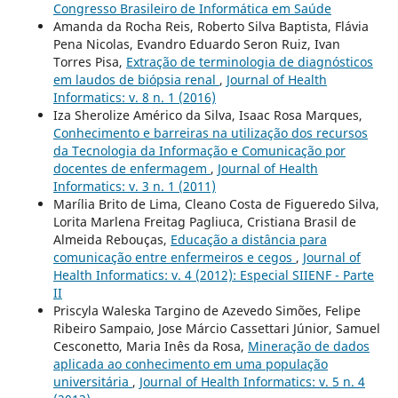
Congresso Brasileiro de Informática em Saúde
Amanda da Rocha Reis, Roberto Silva Baptista, Flávia
Pena Nicolas, Evandro Eduardo Seron Ruiz, Ivan
Torres Pisa,
Extração de terminologia de diagnósticos
em laudos de biópsia renal
,
Journal of Health
Informatics: v. 8 n. 1 (2016)
Iza Sherolize Américo da Silva, Isaac Rosa Marques,
Conhecimento e barreiras na utilização dos recursos
da Tecnologia da Informação e Comunicação por
docentes de enfermagem
,
Journal of Health
Informatics: v. 3 n. 1 (2011)
Marília Brito de Lima, Cleano Costa de Figueredo Silva,
Lorita Marlena Freitag Pagliuca, Cristiana Brasil de
Almeida Rebouças,
Educação a distância para
comunicação entre enfermeiros e cegos
,
Journal of
Health Informatics: v. 4 (2012): Especial SIIENF - Parte
II
Priscyla Waleska Targino de Azevedo Simões, Felipe
Ribeiro Sampaio, Jose Márcio Cassettari Júnior, Samuel
Cesconetto, Maria Inês da Rosa,
Mineração de dados
aplicada ao conhecimento em uma população
universitária
,
Journal of Health Informatics: v. 5 n. 4