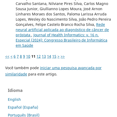
Carvalho Santana, Nilviane Pires Silva, Carlos Magno
Sousa Junior, Giullianno Lopes Moura, José Arnon
Linhares Moraes dos Santos, Paloma Larissa Arruda
Lopes, Wesley do Nascimento Silva, João Pedro Pereira
Gonçalves, Felipe Castelo Branco Rocha Silva,
Rede
neural artificial aplicada ao diagnóstico de câncer de
próstata
,
Journal of Health Informatics: v. 16 n.
Especial (2024): Congresso Brasileiro de Informática
em Saúde
<<
<
6
7
8
9
10
11
12
13
14
15
>
>>
Você também pode
iniciar uma pesquisa avançada por
similaridade
para este artigo.
Idioma
English
Español (España)
Português (Brasil)