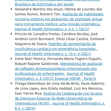
Brasileiro de Informática em Saúde
Alexandre Martins dos Anjos, Fátima de Lourdes dos
Santos Nunes, Romero Tori,
Avaliação de habilidades
sensório-motoras em ambientes de realidade virtual
para treinamento médico: uma revisão sistemática
,
Journal of Health Informatics: v. 4 n. 1 (2012)
Priscila de Carvalho Freitas, Carolina Nicolao, José
Antônio Linch Burmann, Silvio César Cazella, Emiliane
Nogueira de Souza,
Padrões de apresentação da
insuficiência cardíaca em emergência hospitalar
,
Journal of Health Informatics: v. 13 n. 4 (2021)
Irene Mari Pereira, Fernanda Maria Togeiro Fugulin,
Raquel Rapone Gaidzinski,
Metodologia de avaliação
do software dimensionamento informatizado dos
profissionais de enfermagem
,
Journal of Health
Informatics: v. 4 (2012): Especial SIIENF - Parte II
Thiago Delevidove de Lima Verde Brito, Paulo Roberto
de Lima Lopes, Ana Estela Haddad, Luiz Ary Messina,
Ivan Torres Pisa,
Análise da Colaboração nos Grupos
de Interesse Especial da Rede Universitária de
Telemedicina (RUTE)
,
Journal of Health Informatics: v.
8 n. 1 (2016)