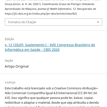
Souza Júnior, A. H. de. (2021). Classificando Graus de Pterígio Utilizando
Aprendizado de Máquina.
Journal of Health Informatics
,
12
. Recuperado de
https://jhi.sbis.org.br/index.php/jhi-sbis/article/view/822
Fomatos de Citação
Edição
v. 12 (2020): Suplemento I - XVII Congresso Brasileiro de
Informática em Saúde - CBIS 2020
Seção
Artigo Original
Licença
Este trabalho está licenciado sob a Creative Commons Atribuição–
Não Comercial–Compartilha Igual 4.0 Internacional (CC BY-NC-SA
4.0). Isso significa que qualquer pessoa pode ler, baixar, copiar,
redistribuir e adaptar o material, desde que seja atribuída a devida