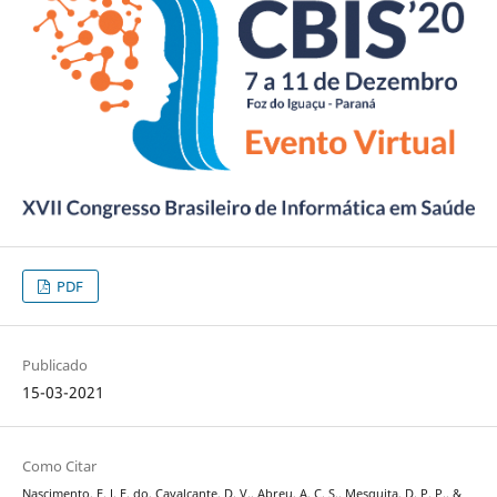
PDF
Publicado
15-03-2021
Como Citar
Nascimento, E. J. F. do, Cavalcante, D. V., Abreu, A. C. S., Mesquita, D. P. P., &