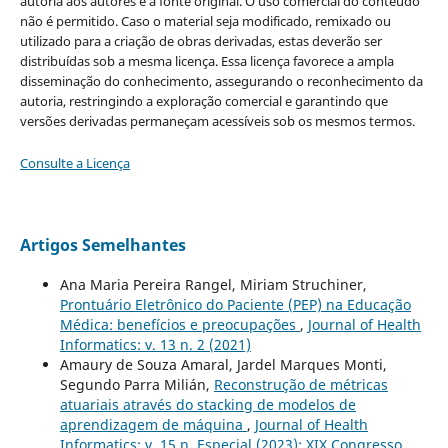
autoria aos autores e à fonte original. O uso comercial do conteúdo
não é permitido. Caso o material seja modificado, remixado ou
utilizado para a criação de obras derivadas, estas deverão ser
distribuídas sob a mesma licença. Essa licença favorece a ampla
disseminação do conhecimento, assegurando o reconhecimento da
autoria, restringindo a exploração comercial e garantindo que
versões derivadas permaneçam acessíveis sob os mesmos termos.
Consulte a Licença
Artigos Semelhantes
Ana Maria Pereira Rangel, Miriam Struchiner,
Prontuário Eletrônico do Paciente (PEP) na Educação
Médica: benefícios e preocupações
,
Journal of Health
Informatics: v. 13 n. 2 (2021)
Amaury de Souza Amaral, Jardel Marques Monti,
Segundo Parra Milián,
Reconstrução de métricas
atuariais através do stacking de modelos de
aprendizagem de máquina
,
Journal of Health
Informatics: v. 15 n. Especial (2023): XIX Congresso