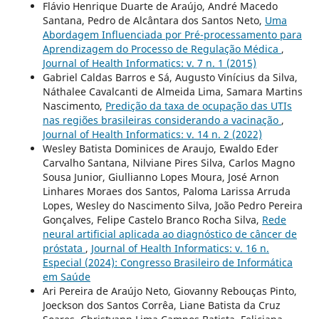
Flávio Henrique Duarte de Araújo, André Macedo
Santana, Pedro de Alcântara dos Santos Neto,
Uma
Abordagem Influenciada por Pré-processamento para
Aprendizagem do Processo de Regulação Médica
,
Journal of Health Informatics: v. 7 n. 1 (2015)
Gabriel Caldas Barros e Sá, Augusto Vinícius da Silva,
Náthalee Cavalcanti de Almeida Lima, Samara Martins
Nascimento,
Predição da taxa de ocupação das UTIs
nas regiões brasileiras considerando a vacinação
,
Journal of Health Informatics: v. 14 n. 2 (2022)
Wesley Batista Dominices de Araujo, Ewaldo Eder
Carvalho Santana, Nilviane Pires Silva, Carlos Magno
Sousa Junior, Giullianno Lopes Moura, José Arnon
Linhares Moraes dos Santos, Paloma Larissa Arruda
Lopes, Wesley do Nascimento Silva, João Pedro Pereira
Gonçalves, Felipe Castelo Branco Rocha Silva,
Rede
neural artificial aplicada ao diagnóstico de câncer de
próstata
,
Journal of Health Informatics: v. 16 n.
Especial (2024): Congresso Brasileiro de Informática
em Saúde
Ari Pereira de Araújo Neto, Giovanny Rebouças Pinto,
Joeckson dos Santos Corrêa, Liane Batista da Cruz