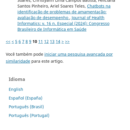
Soares, Christyann Lima Campos Batista, Feliciana
Santos Pinheiro, Ariel Soares Teles,
Chatbots na
identificação de problemas de amamentação:
avaliação de desempenho
,
Journal of Health
Informatics: v. 16 n. Especial (2024): Congresso
Brasileiro de Informática em Saúde
<<
<
5
6
7
8
9
10
11
12
13
14
>
>>
Você também pode
iniciar uma pesquisa avançada por
similaridade
para este artigo.
Idioma
English
Español (España)
Português (Brasil)
Português (Portugal)