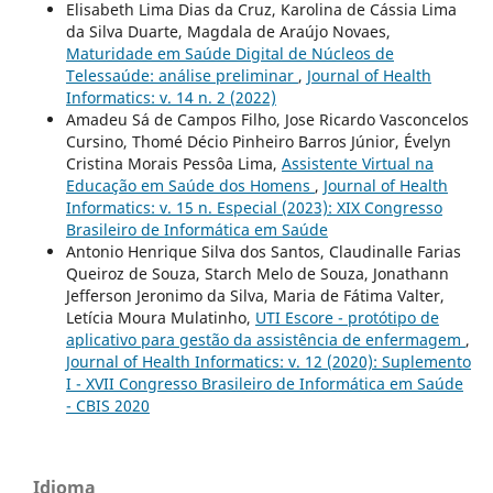
Elisabeth Lima Dias da Cruz, Karolina de Cássia Lima
da Silva Duarte, Magdala de Araújo Novaes,
Maturidade em Saúde Digital de Núcleos de
Telessaúde: análise preliminar
,
Journal of Health
Informatics: v. 14 n. 2 (2022)
Amadeu Sá de Campos Filho, Jose Ricardo Vasconcelos
Cursino, Thomé Décio Pinheiro Barros Júnior, Évelyn
Cristina Morais Pessôa Lima,
Assistente Virtual na
Educação em Saúde dos Homens
,
Journal of Health
Informatics: v. 15 n. Especial (2023): XIX Congresso
Brasileiro de Informática em Saúde
Antonio Henrique Silva dos Santos, Claudinalle Farias
Queiroz de Souza, Starch Melo de Souza, Jonathann
Jefferson Jeronimo da Silva, Maria de Fátima Valter,
Letícia Moura Mulatinho,
UTI Escore - protótipo de
aplicativo para gestão da assistência de enfermagem
,
Journal of Health Informatics: v. 12 (2020): Suplemento
I - XVII Congresso Brasileiro de Informática em Saúde
- CBIS 2020
Idioma