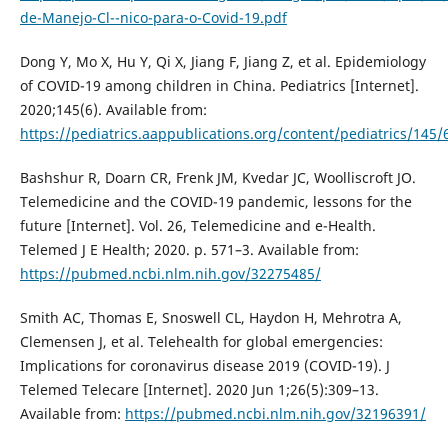
de-Manejo-Cl--nico-para-o-Covid-19.pdf
Dong Y, Mo X, Hu Y, Qi X, Jiang F, Jiang Z, et al. Epidemiology
of COVID-19 among children in China. Pediatrics [Internet].
2020;145(6). Available from:
https://pediatrics.aappublications.org/content/pediatrics/145/
Bashshur R, Doarn CR, Frenk JM, Kvedar JC, Woolliscroft JO.
Telemedicine and the COVID-19 pandemic, lessons for the
future [Internet]. Vol. 26, Telemedicine and e-Health.
Telemed J E Health; 2020. p. 571–3. Available from:
https://pubmed.ncbi.nlm.nih.gov/32275485/
Smith AC, Thomas E, Snoswell CL, Haydon H, Mehrotra A,
Clemensen J, et al. Telehealth for global emergencies:
Implications for coronavirus disease 2019 (COVID-19). J
Telemed Telecare [Internet]. 2020 Jun 1;26(5):309–13.
Available from:
https://pubmed.ncbi.nlm.nih.gov/32196391/