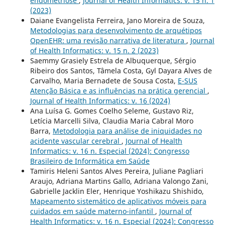
endometriose
,
Journal of Health Informatics: v. 15 n. 1
(2023)
Daiane Evangelista Ferreira, Jano Moreira de Souza,
Metodologias para desenvolvimento de arquétipos
OpenEHR: uma revisão narrativa de literatura
,
Journal
of Health Informatics: v. 15 n. 2 (2023)
Saemmy Grasiely Estrela de Albuquerque, Sérgio
Ribeiro dos Santos, Tâmela Costa, Gyl Dayara Alves de
Carvalho, Maria Bernadete de Sousa Costa,
E-SUS
Atenção Básica e as influências na prática gerencial
,
Journal of Health Informatics: v. 16 (2024)
Ana Luísa G. Gomes Coelho Seleme, Gustavo Riz,
Letícia Marcelli Silva, Claudia Maria Cabral Moro
Barra,
Metodologia para análise de iniquidades no
acidente vascular cerebral
,
Journal of Health
Informatics: v. 16 n. Especial (2024): Congresso
Brasileiro de Informática em Saúde
Tamiris Heleni Santos Alves Pereira, Juliane Pagliari
Araujo, Adriana Martins Gallo, Adriana Valongo Zani,
Gabrielle Jacklin Eler, Henrique Yoshikazu Shishido,
Mapeamento sistemático de aplicativos móveis para
cuidados em saúde materno-infantil
,
Journal of
Health Informatics: v. 16 n. Especial (2024): Congresso