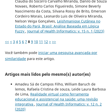
Claudia do Socorro Carvalho Miranda, Danilo de Souza
Novaes, Roberto Carlos Figueiredo, Simone Beverly
Nascimento da Costa, Silvana Rossy de Brito, Emerson
Cordeiro Morais, Leonardo Luis de Oliveira Miranda,
Nelson Veiga Gonçalves,
Leishmaniose Cutânea no
Estado do Pará, Brasil: Análise Baseada em Lógica
Fuzzy
,
Journal of Health Informatics: v. 15 n. 1 (2023)
<<
<
3
4
5
6
7
8
9
10
11
12
>
>>
Você também pode
iniciar uma pesquisa avançada por
similaridade
para este artigo.
Artigos mais lidos pelo mesmo(s) autor(es)
Amadeu Sá de Campos Filho, William Baruch de
lemos, Rafaela Cristina de souza, Leide Laura Barbosa
de Lima,
Realidade virtual como ferramenta
educacional e assistencial na saúde: uma revisão
integrativa
,
Journal of Health Informatics: v. 12 n. 2
(2020)