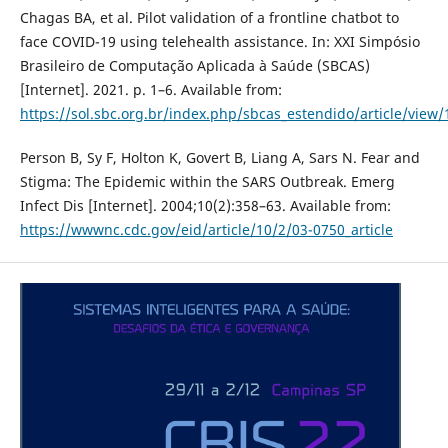
Chagas BA, et al. Pilot validation of a frontline chatbot to
face COVID-19 using telehealth assistance. In: XXI Simpósio
Brasileiro de Computação Aplicada à Saúde (SBCAS)
[Internet]. 2021. p. 1–6. Available from:
https://sol.sbc.org.br/index.php/sbcas_estendido/article/view
Person B, Sy F, Holton K, Govert B, Liang A, Sars N. Fear and
Stigma: The Epidemic within the SARS Outbreak. Emerg
Infect Dis [Internet]. 2004;10(2):358–63. Available from:
https://wwwnc.cdc.gov/eid/article/10/2/03-0750_article