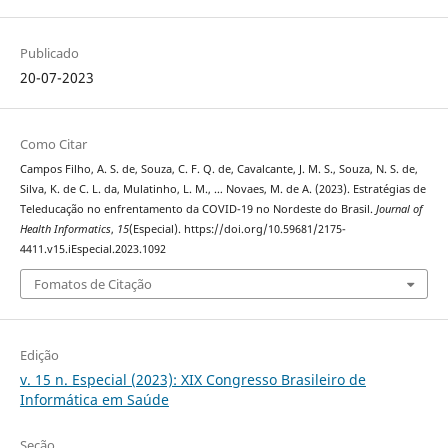
Publicado
20-07-2023
Como Citar
Campos Filho, A. S. de, Souza, C. F. Q. de, Cavalcante, J. M. S., Souza, N. S. de,
Silva, K. de C. L. da, Mulatinho, L. M., … Novaes, M. de A. (2023). Estratégias de
Teleducação no enfrentamento da COVID-19 no Nordeste do Brasil.
Journal of
Health Informatics
,
15
(Especial). https://doi.org/10.59681/2175-
4411.v15.iEspecial.2023.1092
Fomatos de Citação
Edição
v. 15 n. Especial (2023): XIX Congresso Brasileiro de
Informática em Saúde
Seção