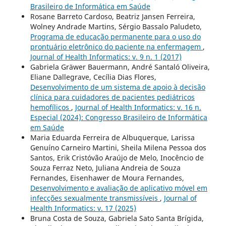
Brasileiro de Informática em Saúde
Rosane Barreto Cardoso, Beatriz Jansen Ferreira,
Wolney Andrade Martins, Sérgio Bassalo Paludeto,
Programa de educação permanente para o uso do
prontuário eletrônico do paciente na enfermagem
,
Journal of Health Informatics: v. 9 n. 1 (2017)
Gabriela Gräwer Bauermann, André Santaló Oliveira,
Eliane Dallegrave, Cecília Dias Flores,
Desenvolvimento de um sistema de apoio à decisão
clínica para cuidadores de pacientes pediátricos
hemofílicos
,
Journal of Health Informatics: v. 16 n.
Especial (2024): Congresso Brasileiro de Informática
em Saúde
Maria Eduarda Ferreira de Albuquerque, Larissa
Genuíno Carneiro Martini, Sheila Milena Pessoa dos
Santos, Erik Cristóvão Araújo de Melo, Inocêncio de
Souza Ferraz Neto, Juliana Andreia de Souza
Fernandes, Eisenhawer de Moura Fernandes,
Desenvolvimento e avaliação de aplicativo móvel em
infecções sexualmente transmissíveis
,
Journal of
Health Informatics: v. 17 (2025)
Bruna Costa de Souza, Gabriela Sato Santa Brígida,