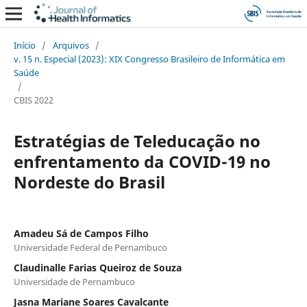
Início
/
Arquivos
/
v. 15 n. Especial (2023): XIX Congresso Brasileiro de Informática em
Saúde
/
CBIS 2022
Estratégias de Teleducação no
enfrentamento da COVID-19 no
Nordeste do Brasil
Amadeu Sá de Campos Filho
Universidade Federal de Pernambuco
Claudinalle Farias Queiroz de Souza
Universidade de Pernambuco
Jasna Mariane Soares Cavalcante