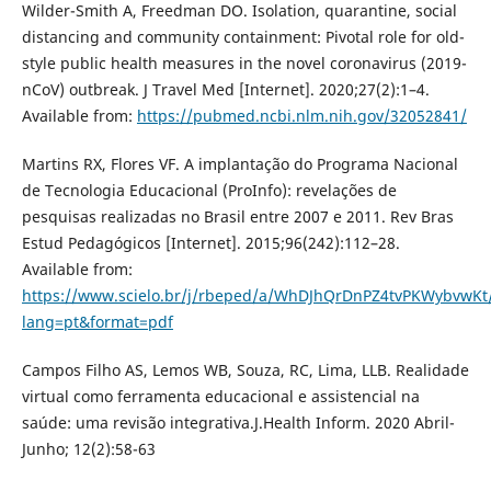
Wilder-Smith A, Freedman DO. Isolation, quarantine, social
distancing and community containment: Pivotal role for old-
style public health measures in the novel coronavirus (2019-
nCoV) outbreak. J Travel Med [Internet]. 2020;27(2):1–4.
Available from:
https://pubmed.ncbi.nlm.nih.gov/32052841/
Martins RX, Flores VF. A implantação do Programa Nacional
de Tecnologia Educacional (ProInfo): revelações de
pesquisas realizadas no Brasil entre 2007 e 2011. Rev Bras
Estud Pedagógicos [Internet]. 2015;96(242):112–28.
Available from:
https://www.scielo.br/j/rbeped/a/WhDJhQrDnPZ4tvPKWybvwKt
lang=pt&format=pdf
Campos Filho AS, Lemos WB, Souza, RC, Lima, LLB. Realidade
virtual como ferramenta educacional e assistencial na
saúde: uma revisão integrativa.J.Health Inform. 2020 Abril-
Junho; 12(2):58-63