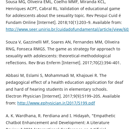
Sousa MG, Oliveira EML, Coelho MMF, Miranda KCL,
Henriques ACPT, Cabral RL. Validation of educational game
for adolescents about the sexuality topic. Rev Pesqui Cuid é
Fundam Online [Internet]. 2018;10(1):203–9. Available from:
http://www.seer.unirio.br/cuidadofundamental/article/view/6
Souza V, Gazzinelli MF, Soares AN, Fernandes MM, Oliveira
RNG, Fonseca RMGS. The game as strategy for approach to
sexuality with adolescents: theoretical-methodological
reflections. Rev Bras Enferm [Internet]. 2017;70(2):394–401.
Abbasi M, Eslami S, Mohammadi M, Khajouei R. The
pedagogical effect of a health education application for deaf
and hard of hearing students in elementary schools.
Electron Physician [Internet]. 2017;9(9):5199–205. Available
from:
http://www.ephysician.ir/2017/5199.pdf
A. K. Wardhana, R. Ferdiana and I. Hidayah, "Empathetic
Chatbot Enhancement and Development: A Literature