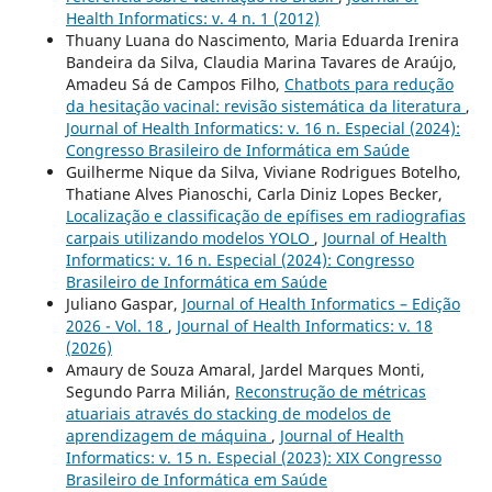
Health Informatics: v. 4 n. 1 (2012)
Thuany Luana do Nascimento, Maria Eduarda Irenira
Bandeira da Silva, Claudia Marina Tavares de Araújo,
Amadeu Sá de Campos Filho,
Chatbots para redução
da hesitação vacinal: revisão sistemática da literatura
,
Journal of Health Informatics: v. 16 n. Especial (2024):
Congresso Brasileiro de Informática em Saúde
Guilherme Nique da Silva, Viviane Rodrigues Botelho,
Thatiane Alves Pianoschi, Carla Diniz Lopes Becker,
Localização e classificação de epífises em radiografias
carpais utilizando modelos YOLO
,
Journal of Health
Informatics: v. 16 n. Especial (2024): Congresso
Brasileiro de Informática em Saúde
Juliano Gaspar,
Journal of Health Informatics – Edição
2026 - Vol. 18
,
Journal of Health Informatics: v. 18
(2026)
Amaury de Souza Amaral, Jardel Marques Monti,
Segundo Parra Milián,
Reconstrução de métricas
atuariais através do stacking de modelos de
aprendizagem de máquina
,
Journal of Health
Informatics: v. 15 n. Especial (2023): XIX Congresso
Brasileiro de Informática em Saúde