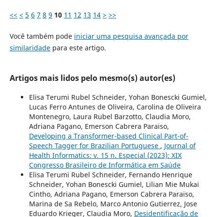
<<
<
5
6
7
8
9
10
11
12
13
14
>
>>
Você também pode
iniciar uma pesquisa avançada por
similaridade
para este artigo.
Artigos mais lidos pelo mesmo(s) autor(es)
Elisa Terumi Rubel Schneider, Yohan Bonescki Gumiel,
Lucas Ferro Antunes de Oliveira, Carolina de Oliveira
Montenegro, Laura Rubel Barzotto, Claudia Moro,
Adriana Pagano, Emerson Cabrera Paraiso,
Developing a Transformer-based Clinical Part-of-
Speech Tagger for Brazilian Portuguese
,
Journal of
Health Informatics: v. 15 n. Especial (2023): XIX
Congresso Brasileiro de Informática em Saúde
Elisa Terumi Rubel Schneider, Fernando Henrique
Schneider, Yohan Bonescki Gumiel, Lilian Mie Mukai
Cintho, Adriana Pagano, Emerson Cabrera Paraiso,
Marina de Sa Rebelo, Marco Antonio Gutierrez, Jose
Eduardo Krieger, Claudia Moro,
Desidentificação de