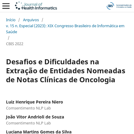
Início
/
Arquivos
/
v. 15 n. Especial (2023): XIX Congresso Brasileiro de Informática em
Saúde
/
CBIS 2022
Desafios e Dificuldades na
Extração de Entidades Nomeadas
de Notas Clínicas de Oncologia
Luiz Henrique Pereira Niero
Comsentimento NLP Lab
João Vitor Andrioli de Souza
Comsentimento NLP Lab
Luciana Martins Gomes da Silva