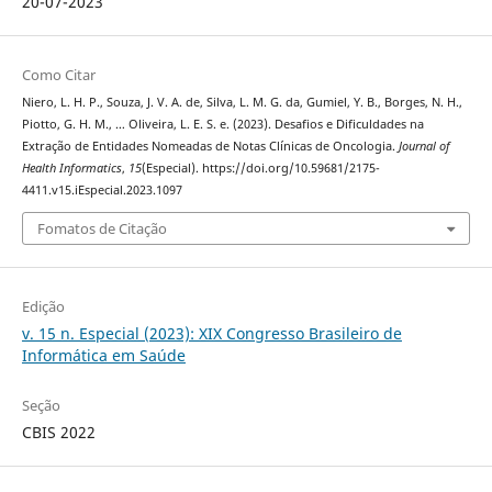
20-07-2023
Como Citar
Niero, L. H. P., Souza, J. V. A. de, Silva, L. M. G. da, Gumiel, Y. B., Borges, N. H.,
Piotto, G. H. M., … Oliveira, L. E. S. e. (2023). Desafios e Dificuldades na
Extração de Entidades Nomeadas de Notas Clínicas de Oncologia.
Journal of
Health Informatics
,
15
(Especial). https://doi.org/10.59681/2175-
4411.v15.iEspecial.2023.1097
Fomatos de Citação
Edição
v. 15 n. Especial (2023): XIX Congresso Brasileiro de
Informática em Saúde
Seção
CBIS 2022