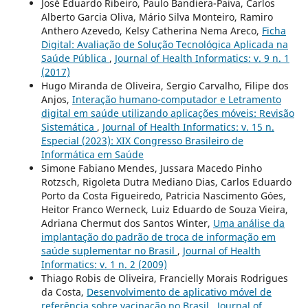
José Eduardo Ribeiro, Paulo Bandiera-Paiva, Carlos
Alberto Garcia Oliva, Mário Silva Monteiro, Ramiro
Anthero Azevedo, Kelsy Catherina Nema Areco,
Ficha
Digital: Avaliação de Solução Tecnológica Aplicada na
Saúde Pública
,
Journal of Health Informatics: v. 9 n. 1
(2017)
Hugo Miranda de Oliveira, Sergio Carvalho, Filipe dos
Anjos,
Interação humano-computador e Letramento
digital em saúde utilizando aplicações móveis: Revisão
Sistemática
,
Journal of Health Informatics: v. 15 n.
Especial (2023): XIX Congresso Brasileiro de
Informática em Saúde
Simone Fabiano Mendes, Jussara Macedo Pinho
Rotzsch, Rigoleta Dutra Mediano Dias, Carlos Eduardo
Porto da Costa Figueiredo, Patricia Nascimento Góes,
Heitor Franco Werneck, Luiz Eduardo de Souza Vieira,
Adriana Chermut dos Santos Winter,
Uma análise da
implantação do padrão de troca de informação em
saúde suplementar no Brasil
,
Journal of Health
Informatics: v. 1 n. 2 (2009)
Thiago Robis de Oliveira, Francielly Morais Rodrigues
da Costa,
Desenvolvimento de aplicativo móvel de
referência sobre vacinação no Brasil
,
Journal of