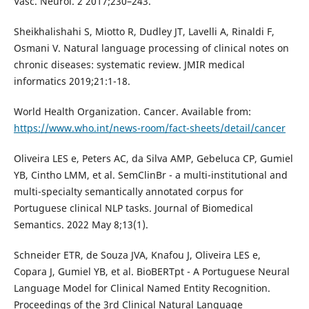
Vasc. Neurol. 2 2017;230–243.
Sheikhalishahi S, Miotto R, Dudley JT, Lavelli A, Rinaldi F,
Osmani V. Natural language processing of clinical notes on
chronic diseases: systematic review. JMIR medical
informatics 2019;21:1-18.
World Health Organization. Cancer. Available from:
https://www.who.int/news-room/fact-sheets/detail/cancer
Oliveira LES e, Peters AC, da Silva AMP, Gebeluca CP, Gumiel
YB, Cintho LMM, et al. SemClinBr - a multi-institutional and
multi-specialty semantically annotated corpus for
Portuguese clinical NLP tasks. Journal of Biomedical
Semantics. 2022 May 8;13(1).
Schneider ETR, de Souza JVA, Knafou J, Oliveira LES e,
Copara J, Gumiel YB, et al. BioBERTpt - A Portuguese Neural
Language Model for Clinical Named Entity Recognition.
Proceedings of the 3rd Clinical Natural Language