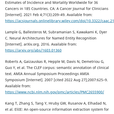
Estimates of Incidence and Mortality Worldwide for 36
Cancers in 185 Countries. CA: A Cancer Journal for Clinicians
[Internet]. 2021 Feb 4;71(3):209–49. Available from:
https://acsjournals.onlinelibrary.wiley.com/doi/10.3322/caac.2
Lample G, Ballesteros M, Subramanian S, Kawakami K, Dyer
C. Neural Architectures for Named Entity Recognition
[Internet]. arXiv.org. 2016. Available from:
https://arxiv.org/abs/1603.01360
Roberts A, Gaizauskas R, Hepple M, Davis N, Demetriou G,
Guo Y, et al. The CLEF corpus: semantic annotation of clinical
text. AMIA Annual Symposium Proceedings AMIA
Symposium [Internet]. 2007 [cited 2022 Aug 27];2007:625–9.
Available from:
https://www.ncbi.nlm.nih.gov/pmc/articles/PMC2655900/
Kang T, Zhang S, Tang Y, Hruby GW, Rusanov A, Elhadad N,
et al. EliIE: An open-source information extraction system for