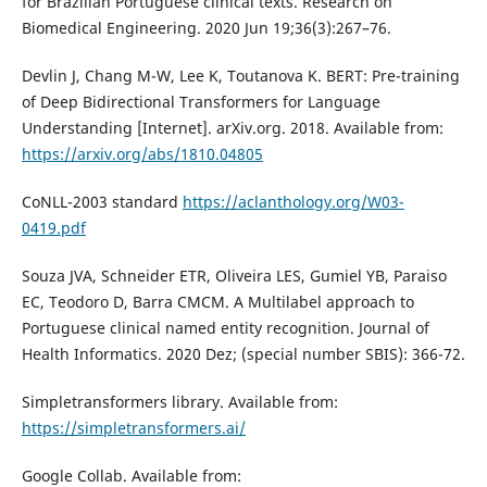
for Brazilian Portuguese clinical texts. Research on
Biomedical Engineering. 2020 Jun 19;36(3):267–76.
Devlin J, Chang M-W, Lee K, Toutanova K. BERT: Pre-training
of Deep Bidirectional Transformers for Language
Understanding [Internet]. arXiv.org. 2018. Available from:
https://arxiv.org/abs/1810.04805
CoNLL-2003 standard
https://aclanthology.org/W03-
0419.pdf
Souza JVA, Schneider ETR, Oliveira LES, Gumiel YB, Paraiso
EC, Teodoro D, Barra CMCM. A Multilabel approach to
Portuguese clinical named entity recognition. Journal of
Health Informatics. 2020 Dez; (special number SBIS): 366-72.
Simpletransformers library. Available from:
https://simpletransformers.ai/
Google Collab. Available from: