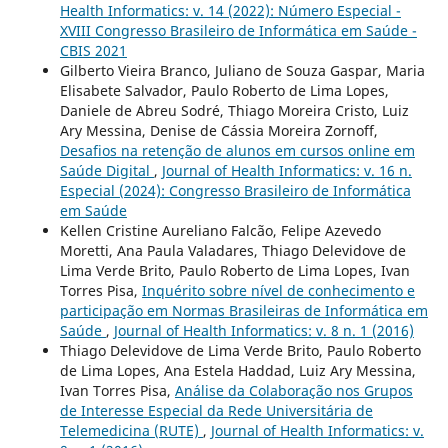
Health Informatics: v. 14 (2022): Número Especial -
XVIII Congresso Brasileiro de Informática em Saúde -
CBIS 2021
Gilberto Vieira Branco, Juliano de Souza Gaspar, Maria
Elisabete Salvador, Paulo Roberto de Lima Lopes,
Daniele de Abreu Sodré, Thiago Moreira Cristo, Luiz
Ary Messina, Denise de Cássia Moreira Zornoff,
Desafios na retenção de alunos em cursos online em
Saúde Digital
,
Journal of Health Informatics: v. 16 n.
Especial (2024): Congresso Brasileiro de Informática
em Saúde
Kellen Cristine Aureliano Falcão, Felipe Azevedo
Moretti, Ana Paula Valadares, Thiago Delevidove de
Lima Verde Brito, Paulo Roberto de Lima Lopes, Ivan
Torres Pisa,
Inquérito sobre nível de conhecimento e
participação em Normas Brasileiras de Informática em
Saúde
,
Journal of Health Informatics: v. 8 n. 1 (2016)
Thiago Delevidove de Lima Verde Brito, Paulo Roberto
de Lima Lopes, Ana Estela Haddad, Luiz Ary Messina,
Ivan Torres Pisa,
Análise da Colaboração nos Grupos
de Interesse Especial da Rede Universitária de
Telemedicina (RUTE)
,
Journal of Health Informatics: v.