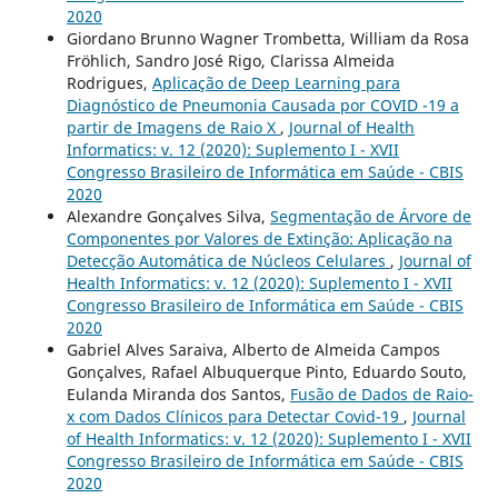
2020
Giordano Brunno Wagner Trombetta, William da Rosa
Fröhlich, Sandro José Rigo, Clarissa Almeida
Rodrigues,
Aplicação de Deep Learning para
Diagnóstico de Pneumonia Causada por COVID -19 a
partir de Imagens de Raio X
,
Journal of Health
Informatics: v. 12 (2020): Suplemento I - XVII
Congresso Brasileiro de Informática em Saúde - CBIS
2020
Alexandre Gonçalves Silva,
Segmentação de Árvore de
Componentes por Valores de Extinção: Aplicação na
Detecção Automática de Núcleos Celulares
,
Journal of
Health Informatics: v. 12 (2020): Suplemento I - XVII
Congresso Brasileiro de Informática em Saúde - CBIS
2020
Gabriel Alves Saraiva, Alberto de Almeida Campos
Gonçalves, Rafael Albuquerque Pinto, Eduardo Souto,
Eulanda Miranda dos Santos,
Fusão de Dados de Raio-
x com Dados Clínicos para Detectar Covid-19
,
Journal
of Health Informatics: v. 12 (2020): Suplemento I - XVII
Congresso Brasileiro de Informática em Saúde - CBIS
2020