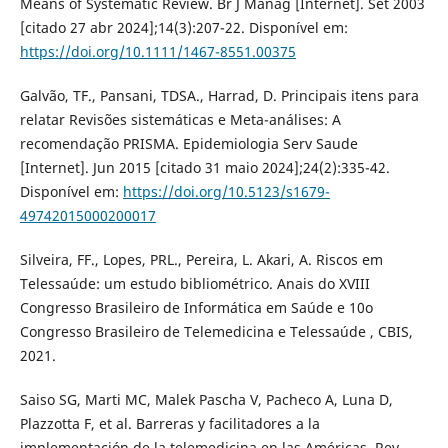
Means of Systematic Review. Br J Manag [Internet]. Set 2003
[citado 27 abr 2024];14(3):207-22. Disponível em:
https://doi.org/10.1111/1467-8551.00375
Galvão, TF., Pansani, TDSA., Harrad, D. Principais itens para
relatar Revisões sistemáticas e Meta-análises: A
recomendação PRISMA. Epidemiologia Serv Saude
[Internet]. Jun 2015 [citado 31 maio 2024];24(2):335-42.
Disponível em:
https://doi.org/10.5123/s1679-
49742015000200017
Silveira, FF., Lopes, PRL., Pereira, L. Akari, A. Riscos em
Telessaúde: um estudo bibliométrico. Anais do XVIII
Congresso Brasileiro de Informática em Saúde e 10o
Congresso Brasileiro de Telemedicina e Telessaúde , CBIS,
2021.
Saiso SG, Marti MC, Malek Pascha V, Pacheco A, Luna D,
Plazzotta F, et al. Barreras y facilitadores a la
implementación de la telemedicina en las Américas. Rev