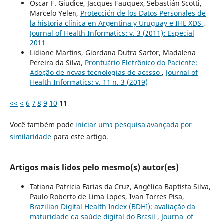
Oscar F. Giudice, Jacques Fauquex, Sebastián Scotti,
Marcelo Yelen,
Protección de los Datos Personales de
la historia clínica en Argentina y Uruguay e IHE XDS
,
Journal of Health Informatics: v. 3 (2011): Especial
2011
Lidiane Martins, Giordana Dutra Sartor, Madalena
Pereira da Silva,
Prontuário Eletrônico do Paciente:
Adoção de novas tecnologias de acesso
,
Journal of
Health Informatics: v. 11 n. 3 (2019)
<<
<
6
7
8
9
10
11
Você também pode
iniciar uma pesquisa avançada por
similaridade
para este artigo.
Artigos mais lidos pelo mesmo(s) autor(es)
Tatiana Patricia Farias da Cruz, Angélica Baptista Silva,
Paulo Roberto de Lima Lopes, Ivan Torres Pisa,
Brazilian Digital Health Index (BDHI): avaliação da
maturidade da saúde digital do Brasil
,
Journal of