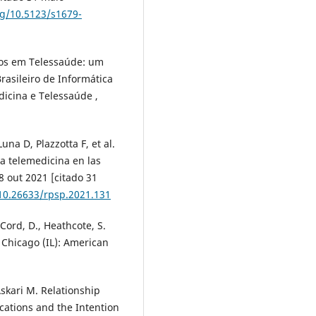
rg/10.5123/s1679-
iscos em Telessaúde: um
rasileiro de Informática
icina e Telessaúde ,
na D, Plazzotta F, et al.
la telemedicina en las
8 out 2021 [citado 31
/10.26633/rpsp.2021.131
cCord, D., Heathcote, S.
Chicago (IL): American
Askari M. Relationship
cations and the Intention