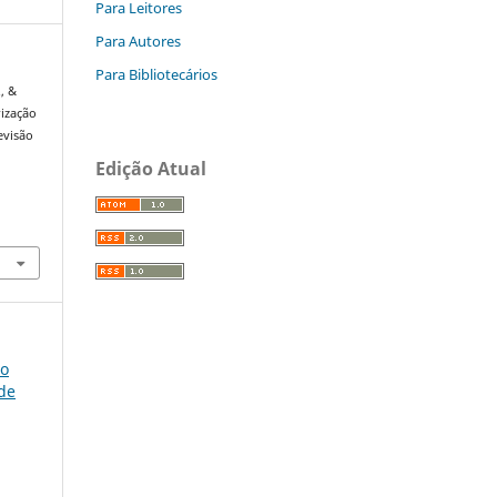
Para Leitores
Para Autores
Para Bibliotecários
., &
rização
evisão
Edição Atual
so
úde