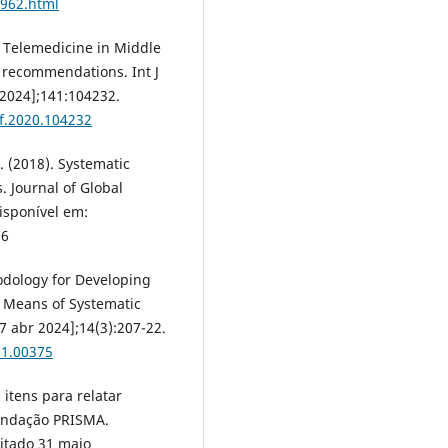
5962.html
. Telemedicine in Middle
y recommendations. Int J
 2024];141:104232.
nf.2020.104232
R. (2018). Systematic
. Journal of Global
isponível em:
76
odology for Developing
Means of Systematic
7 abr 2024];14(3):207-22.
51.00375
 itens para relatar
mendação PRISMA.
citado 31 maio