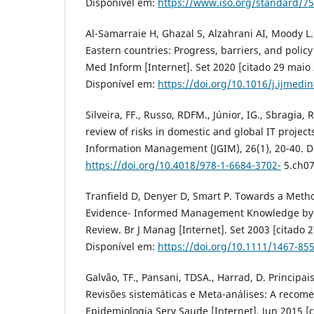
Disponível em:
https://www.iso.org/standard/7
Al-Samarraie H, Ghazal S, Alzahrani AI, Moody L
Eastern countries: Progress, barriers, and polic
Med Inform [Internet]. Set 2020 [citado 29 maio
Disponível em:
https://doi.org/10.1016/j.ijmedi
Silveira, FF., Russo, RDFM., Júnior, IG., Sbragia, 
review of risks in domestic and global IT projects
Information Management (JGIM), 26(1), 20-40. D
https://doi.org/10.4018/978-1-6684-3702-
5.ch0
Tranfield D, Denyer D, Smart P. Towards a Meth
Evidence- Informed Management Knowledge by 
Review. Br J Manag [Internet]. Set 2003 [citado 2
Disponível em:
https://doi.org/10.1111/1467-85
Galvão, TF., Pansani, TDSA., Harrad, D. Principais
Revisões sistemáticas e Meta-análises: A reco
Epidemiologia Serv Saude [Internet]. Jun 2015 [