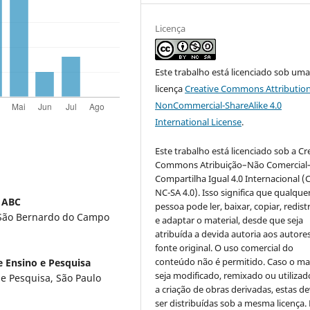
Licença
Este trabalho está licenciado sob um
licença
Creative Commons Attribution
NonCommercial-ShareAlike 4.0
International License
.
Este trabalho está licenciado sob a Cr
Commons Atribuição–Não Comercial
Compartilha Igual 4.0 Internacional (
NC-SA 4.0). Isso significa que qualque
o ABC
pessoa pode ler, baixar, copiar, redist
 São Bernardo do Campo
e adaptar o material, desde que seja
atribuída a devida autoria aos autores
fonte original. O uso comercial do
conteúdo não é permitido. Caso o mat
e Ensino e Pesquisa
seja modificado, remixado ou utilizad
 e Pesquisa, São Paulo
a criação de obras derivadas, estas d
ser distribuídas sob a mesma licença.