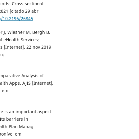
nds: Cross-sectional
2021 [citado 29 abr
rg/10.2196/26845
r J, Wiesner M, Bergh B.
f eHealth Services:
s [Internet]. 22 nov 2019
m:
mparative Analysis of
lth Apps. AJIS [Internet].
l em:
 is an important aspect
ts barriers in
ealth Plan Manag
ponível em: