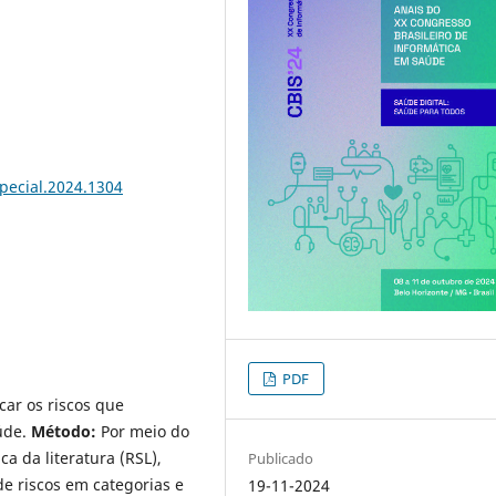
special.2024.1304
PDF
car os riscos que
úde.
Método:
Por meio do
a da literatura (RSL),
Publicado
 de riscos em categorias e
19-11-2024