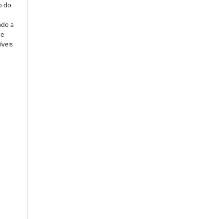
o do
ndo a
ue
íveis