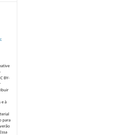
a
-
eative
–
CC BY-
r
ribuir
 e à
erial
o para
everão
 Essa