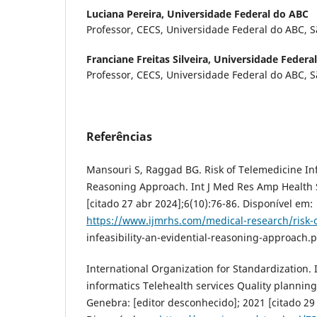
Luciana Pereira,
Universidade Federal do ABC
Professor, CECS, Universidade Federal do ABC, Sã
Franciane Freitas Silveira,
Universidade Federa
Professor, CECS, Universidade Federal do ABC, Sã
Referências
Mansouri S, Raggad BG. Risk of Telemedicine Infe
Reasoning Approach. Int J Med Res Amp Health S
[citado 27 abr 2024];6(10):76-86. Disponível em:
https://www.ijmrhs.com/medical-research/risk-o
infeasibility-an-evidential-reasoning-approach.
International Organization for Standardization.
informatics Telehealth services Quality planning
Genebra: [editor desconhecido]; 2021 [citado 29 