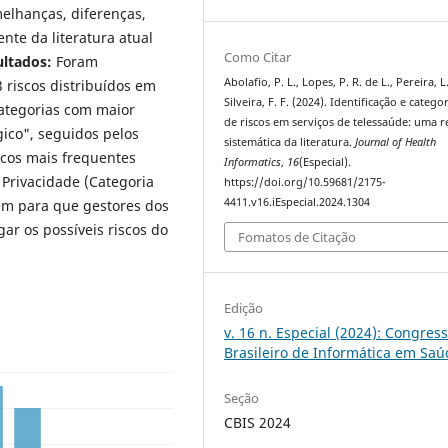
elhanças, diferenças,
nte da literatura atual
Como Citar
ultados:
Foram
Abolafio, P. L., Lopes, P. R. de L., Pereira, L
3 riscos distribuídos em
Silveira, F. F. (2024). Identificação e catego
categorias com maior
de riscos em serviços de telessaúde: uma r
ico", seguidos pelos
sistemática da literatura.
Journal of Health
iscos mais frequentes
Informatics
,
16
(Especial).
 Privacidade (Categoria
https://doi.org/10.59681/2175-
4411.v16.iEspecial.2024.1304
em para que gestores dos
gar os possíveis riscos do
Fomatos de Citação
Edição
v. 16 n. Especial (2024): Congres
Brasileiro de Informática em Sa
Seção
CBIS 2024