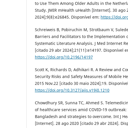
to Use Them Among Older Adults in the Netherla
Study. JMIR mHealth uHealth [Internet]. 30 ago 
2024];9(8):e26845. Disponível em:
https://doi.o
Schreiweis B, Pobiruchin M, Strotbaum V, Sulede
Barriers and Facilitators to the Implementation o
Systematic Literature Analysis. J Med Internet Re
[citado 29 abr 2024];21(11):e14197. Disponível e
https://doi.org/10.2196/14197
Scott K, Richards D, Adhikari R. A Review and Co
Security Risks and Safety Measures of Mobile Hea
2015 Nov.22 [citado 30 maio 2024];19. Disponíve
https://doi.org/10.3127/ajis.v19i0.1210
Chowdhury SR, Sunna TC, Ahmed S. Telemedicine
of healthcare services amid COVID‐19 outbreak: I
Bangladesh and strategies to overcome. Int J H
[Internet]. 28 ago 2020 [citado 29 abr 2024]. Dis