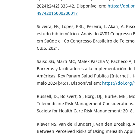
2024];24(2):335-42. Disponível em:
https://doi.o
49742015000200017
Silveira, FF., Lopes, PRL., Pereira, L. Akari, A. R
estudo bibliométrico. Anais do XVIII Congresso B
em Saúde e 10o Congresso Brasileiro de Telemed
CBIS, 2021.
Saiso SG, Marti MC, Malek Pascha V, Pacheco A, Lu
Barreras y facilitadores a la implementación de 
Américas. Rev Panam Salud Publica [Internet]. 1
maio 2024];45:1. Disponível em:
https://doi.org
Russell, D., Boisvert, S., Borg, DJ., Burke, ME., M
Telemedicine Risk Management Considerations. 
Society for Health Care Risk Management; 2018.
Klaver NS, van de Klundert J, van den Broek RJ, 
Between Perceived Risks of Using mHealth Appli