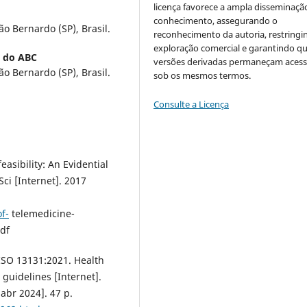
licença favorece a ampla disseminaçã
conhecimento, assegurando o
o Bernardo (SP), Brasil.
reconhecimento da autoria, restringi
exploração comercial e garantindo q
l do ABC
versões derivadas permaneçam acess
o Bernardo (SP), Brasil.
sob os mesmos termos.
Consulte a Licença
asibility: An Evidential
ci [Internet]. 2017
f-
telemedicine-
pdf
 ISO 13131:2021. Health
 guidelines [Internet].
abr 2024]. 47 p.