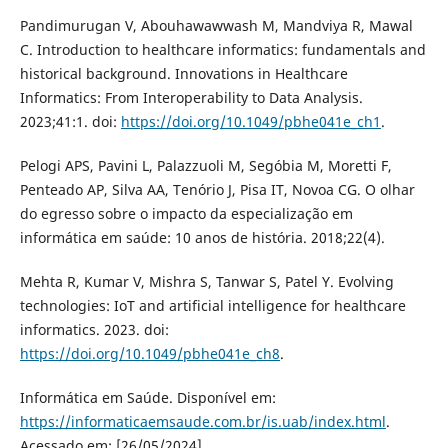
Pandimurugan V, Abouhawawwash M, Mandviya R, Mawal
C. Introduction to healthcare informatics: fundamentals and
historical background. Innovations in Healthcare
Informatics: From Interoperability to Data Analysis.
2023;41:1. doi:
https://doi.org/10.1049/pbhe041e_ch1
.
Pelogi APS, Pavini L, Palazzuoli M, Segóbia M, Moretti F,
Penteado AP, Silva AA, Tenório J, Pisa IT, Novoa CG. O olhar
do egresso sobre o impacto da especialização em
informática em saúde: 10 anos de história. 2018;22(4).
Mehta R, Kumar V, Mishra S, Tanwar S, Patel Y. Evolving
technologies: IoT and artificial intelligence for healthcare
informatics. 2023. doi:
https://doi.org/10.1049/pbhe041e_ch8
.
Informática em Saúde. Disponível em:
https://informaticaemsaude.com.br/is.uab/index.html
.
Acessado em: [26/05/2024].