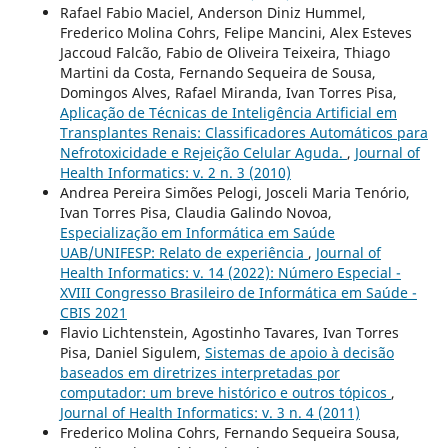
Rafael Fabio Maciel, Anderson Diniz Hummel,
Frederico Molina Cohrs, Felipe Mancini, Alex Esteves
Jaccoud Falcão, Fabio de Oliveira Teixeira, Thiago
Martini da Costa, Fernando Sequeira de Sousa,
Domingos Alves, Rafael Miranda, Ivan Torres Pisa,
Aplicação de Técnicas de Inteligência Artificial em
Transplantes Renais: Classificadores Automáticos para
Nefrotoxicidade e Rejeição Celular Aguda.
,
Journal of
Health Informatics: v. 2 n. 3 (2010)
Andrea Pereira Simões Pelogi, Josceli Maria Tenório,
Ivan Torres Pisa, Claudia Galindo Novoa,
Especialização em Informática em Saúde
UAB/UNIFESP: Relato de experiência
,
Journal of
Health Informatics: v. 14 (2022): Número Especial -
XVIII Congresso Brasileiro de Informática em Saúde -
CBIS 2021
Flavio Lichtenstein, Agostinho Tavares, Ivan Torres
Pisa, Daniel Sigulem,
Sistemas de apoio à decisão
baseados em diretrizes interpretadas por
computador: um breve histórico e outros tópicos
,
Journal of Health Informatics: v. 3 n. 4 (2011)
Frederico Molina Cohrs, Fernando Sequeira Sousa,