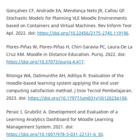
Gonçalves CF, Andrade EA, Mendonça Neto JR, Callou GF.
Stochastic Models for Planning VLE Moodle Environments
based on Containers and Virtual Machines. Rev Inform Teor
Apl. 2022. doi:
https://doi.org/10.22456/2175-2745.119196
.
Flores-Piñas W, Flores-Piñas H, Chiri-Saravia PC, Laura-De La
Cruz KM. Moodle in Distance Education. Puriq. 2022. doi:
https://doi.org/10.37073/puriq.4.417
.
Ritonga WA, Dalimunthe AH, Aditiya R. Evaluation of the
moodle-based learning system applying the end user
computing satisfaction method. J Inov Tecnol Pembelajaran.
2023. doi:
https://doi.org/10.17977/um031v10i12023p106
.
Peraic I, Grubišić A. Development and Evaluation of a
Learning Analytics Dashboard for Moodle Learning
Management System. 2021. doi:
https://doi.org/10.1007/978-3-031-22131-6_30
.