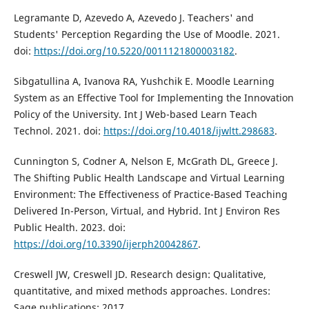
Legramante D, Azevedo A, Azevedo J. Teachers' and
Students' Perception Regarding the Use of Moodle. 2021.
doi:
https://doi.org/10.5220/0011121800003182
.
Sibgatullina A, Ivanova RA, Yushchik E. Moodle Learning
System as an Effective Tool for Implementing the Innovation
Policy of the University. Int J Web-based Learn Teach
Technol. 2021. doi:
https://doi.org/10.4018/ijwltt.298683
.
Cunnington S, Codner A, Nelson E, McGrath DL, Greece J.
The Shifting Public Health Landscape and Virtual Learning
Environment: The Effectiveness of Practice-Based Teaching
Delivered In-Person, Virtual, and Hybrid. Int J Environ Res
Public Health. 2023. doi:
https://doi.org/10.3390/ijerph20042867
.
Creswell JW, Creswell JD. Research design: Qualitative,
quantitative, and mixed methods approaches. Londres:
Sage publications; 2017.