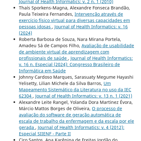
Journal of Health Informatics: v. 2 n. 1 (2010)
Thaís Sporkens-Magna, Alexandre Fonseca Brandão,
Paula Teixeira Fernandes,
Intervenção através de
exercício físico virtual para diversas capacidades em
pessoas idosas
,
Journal of Health Informatics: v. 16
(2024)
Roberta Barbosa de Souza, Nara Mirana Portela,
Amadeu Sá de Campos Filho,
Avaliação de usabilidade
de ambiente virtual de aprendizagem com
profissionais de saúde
,
Journal of Health Informatics:
v. 16 n. Especial (2024): Congresso Brasileiro de
Informática em Saúde
Johnny Cardoso Marques, Sarasuaty Megume Hayashi
Yelisetty, Lilian Michele da Silva Barros,
Um
Mapeamento Sistemático da Literatura no uso da IEC
62304
,
Journal of Health Informatics: v. 13 n. 1 (2021)
Alexandre Leite Rangel, Yolanda Dora Martinez Évora,
Márcio Mattos Borges de Oliveira,
O processo de
avaliação do software de geração automática de
escala de trabalho da enfermagem e da escala por ele
gerada
,
Journal of Health Informatics: v. 4 (2012):
Especial SIIENF - Parte II
Ciro Santos, Ana Karênina de Freitas Jordão do