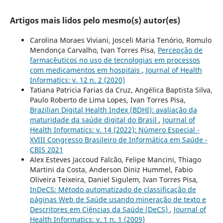
Artigos mais lidos pelo mesmo(s) autor(es)
Carolina Moraes Viviani, Josceli Maria Tenório, Romulo
Mendonça Carvalho, Ivan Torres Pisa,
Percepção de
farmacêuticos no uso de tecnologias em processos
com medicamentos em hospitais
,
Journal of Health
Informatics: v. 12 n. 2 (2020)
Tatiana Patricia Farias da Cruz, Angélica Baptista Silva,
Paulo Roberto de Lima Lopes, Ivan Torres Pisa,
Brazilian Digital Health Index (BDHI): avaliação da
maturidade da saúde digital do Brasil
,
Journal of
Health Informatics: v. 14 (2022): Número Especial -
XVIII Congresso Brasileiro de Informática em Saúde -
CBIS 2021
Alex Esteves Jaccoud Falcão, Felipe Mancini, Thiago
Martini da Costa, Anderson Diniz Hummel, Fabio
Oliveira Teixeira, Daniel Sigulem, Ivan Torres Pisa,
InDeCS: Método automatizado de classificação de
páginas Web de Saúde usando mineração de texto e
Descritores em Ciências da Saúde (DeCS)
,
Journal of
Health Informatics: v. 1 n. 1 (2009)