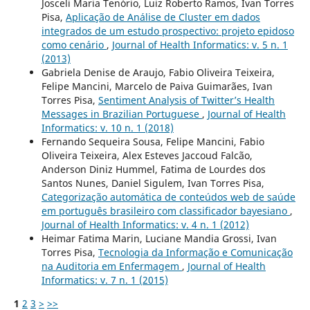
Josceli Maria Tenório, Luiz Roberto Ramos, Ivan Torres
Pisa,
Aplicação de Análise de Cluster em dados
integrados de um estudo prospectivo: projeto epidoso
como cenário
,
Journal of Health Informatics: v. 5 n. 1
(2013)
Gabriela Denise de Araujo, Fabio Oliveira Teixeira,
Felipe Mancini, Marcelo de Paiva Guimarães, Ivan
Torres Pisa,
Sentiment Analysis of Twitter’s Health
Messages in Brazilian Portuguese
,
Journal of Health
Informatics: v. 10 n. 1 (2018)
Fernando Sequeira Sousa, Felipe Mancini, Fabio
Oliveira Teixeira, Alex Esteves Jaccoud Falcão,
Anderson Diniz Hummel, Fatima de Lourdes dos
Santos Nunes, Daniel Sigulem, Ivan Torres Pisa,
Categorização automática de conteúdos web de saúde
em português brasileiro com classificador bayesiano
,
Journal of Health Informatics: v. 4 n. 1 (2012)
Heimar Fatima Marin, Luciane Mandia Grossi, Ivan
Torres Pisa,
Tecnologia da Informação e Comunicação
na Auditoria em Enfermagem
,
Journal of Health
Informatics: v. 7 n. 1 (2015)
1
2
3
>
>>