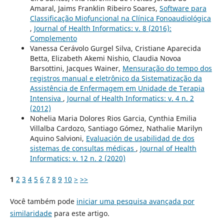
Amaral, Jaims Franklin Ribeiro Soares,
Software para
Classificação Miofuncional na Clínica Fonoaudiológica
,
Journal of Health Informatics: v. 8 (2016):
Complemento
Vanessa Cerávolo Gurgel Silva, Cristiane Aparecida
Betta, Elizabeth Akemi Nishio, Claudia Novoa
Barsottini, Jacques Wainer,
Mensuração do tempo dos
registros manual e eletrônico da Sistematização da
Assistência de Enfermagem em Unidade de Terapia
Intensiva
,
Journal of Health Informatics: v. 4 n. 2
(2012)
Nohelia Maria Dolores Rios Garcia, Cynthia Emilia
Villalba Cardozo, Santiago Gómez, Nathalie Marilyn
Aquino Salvioni,
Evaluación de usabilidad de dos
sistemas de consultas médicas
,
Journal of Health
Informatics: v. 12 n. 2 (2020)
1
2
3
4
5
6
7
8
9
10
>
>>
Você também pode
iniciar uma pesquisa avançada por
similaridade
para este artigo.