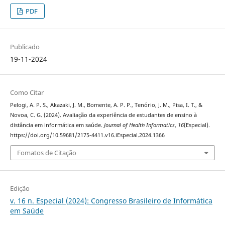
PDF
Publicado
19-11-2024
Como Citar
Pelogi, A. P. S., Akazaki, J. M., Bomente, A. P. P., Tenório, J. M., Pisa, I. T., &
Novoa, C. G. (2024). Avaliação da experiência de estudantes de ensino à
distância em informática em saúde.
Journal of Health Informatics
,
16
(Especial).
https://doi.org/10.59681/2175-4411.v16.iEspecial.2024.1366
Fomatos de Citação
Edição
v. 16 n. Especial (2024): Congresso Brasileiro de Informática
em Saúde