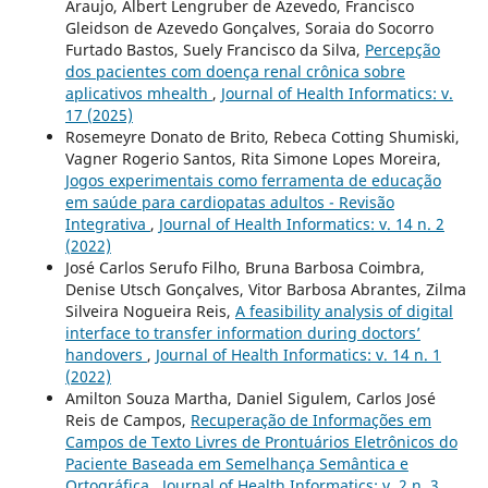
Araujo, Albert Lengruber de Azevedo, Francisco
Gleidson de Azevedo Gonçalves, Soraia do Socorro
Furtado Bastos, Suely Francisco da Silva,
Percepção
dos pacientes com doença renal crônica sobre
aplicativos mhealth
,
Journal of Health Informatics: v.
17 (2025)
Rosemeyre Donato de Brito, Rebeca Cotting Shumiski,
Vagner Rogerio Santos, Rita Simone Lopes Moreira,
Jogos experimentais como ferramenta de educação
em saúde para cardiopatas adultos - Revisão
Integrativa
,
Journal of Health Informatics: v. 14 n. 2
(2022)
José Carlos Serufo Filho, Bruna Barbosa Coimbra,
Denise Utsch Gonçalves, Vitor Barbosa Abrantes, Zilma
Silveira Nogueira Reis,
A feasibility analysis of digital
interface to transfer information during doctors’
handovers
,
Journal of Health Informatics: v. 14 n. 1
(2022)
Amilton Souza Martha, Daniel Sigulem, Carlos José
Reis de Campos,
Recuperação de Informações em
Campos de Texto Livres de Prontuários Eletrônicos do
Paciente Baseada em Semelhança Semântica e
Ortográfica
,
Journal of Health Informatics: v. 2 n. 3