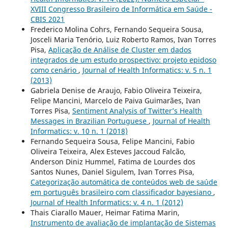
XVIII Congresso Brasileiro de Informática em Saúde -
CBIS 2021
Frederico Molina Cohrs, Fernando Sequeira Sousa,
Josceli Maria Tenório, Luiz Roberto Ramos, Ivan Torres
Pisa,
Aplicação de Análise de Cluster em dados
integrados de um estudo prospectivo: projeto epidoso
como cenário
,
Journal of Health Informatics: v. 5 n. 1
(2013)
Gabriela Denise de Araujo, Fabio Oliveira Teixeira,
Felipe Mancini, Marcelo de Paiva Guimarães, Ivan
Torres Pisa,
Sentiment Analysis of Twitter’s Health
Messages in Brazilian Portuguese
,
Journal of Health
Informatics: v. 10 n. 1 (2018)
Fernando Sequeira Sousa, Felipe Mancini, Fabio
Oliveira Teixeira, Alex Esteves Jaccoud Falcão,
Anderson Diniz Hummel, Fatima de Lourdes dos
Santos Nunes, Daniel Sigulem, Ivan Torres Pisa,
Categorização automática de conteúdos web de saúde
em português brasileiro com classificador bayesiano
,
Journal of Health Informatics: v. 4 n. 1 (2012)
Thais Ciarallo Mauer, Heimar Fatima Marin,
Instrumento de avaliação de implantação de Sistemas