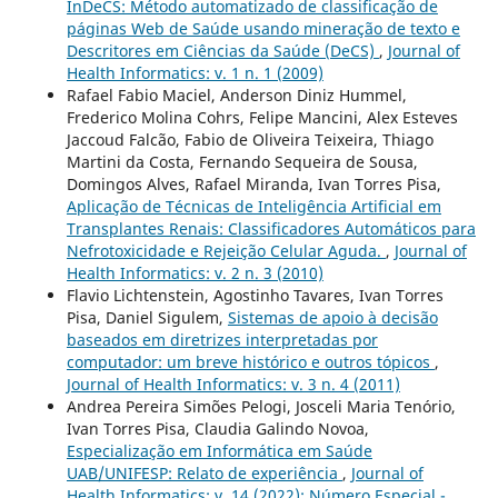
InDeCS: Método automatizado de classificação de
páginas Web de Saúde usando mineração de texto e
Descritores em Ciências da Saúde (DeCS)
,
Journal of
Health Informatics: v. 1 n. 1 (2009)
Rafael Fabio Maciel, Anderson Diniz Hummel,
Frederico Molina Cohrs, Felipe Mancini, Alex Esteves
Jaccoud Falcão, Fabio de Oliveira Teixeira, Thiago
Martini da Costa, Fernando Sequeira de Sousa,
Domingos Alves, Rafael Miranda, Ivan Torres Pisa,
Aplicação de Técnicas de Inteligência Artificial em
Transplantes Renais: Classificadores Automáticos para
Nefrotoxicidade e Rejeição Celular Aguda.
,
Journal of
Health Informatics: v. 2 n. 3 (2010)
Flavio Lichtenstein, Agostinho Tavares, Ivan Torres
Pisa, Daniel Sigulem,
Sistemas de apoio à decisão
baseados em diretrizes interpretadas por
computador: um breve histórico e outros tópicos
,
Journal of Health Informatics: v. 3 n. 4 (2011)
Andrea Pereira Simões Pelogi, Josceli Maria Tenório,
Ivan Torres Pisa, Claudia Galindo Novoa,
Especialização em Informática em Saúde
UAB/UNIFESP: Relato de experiência
,
Journal of
Health Informatics: v. 14 (2022): Número Especial -