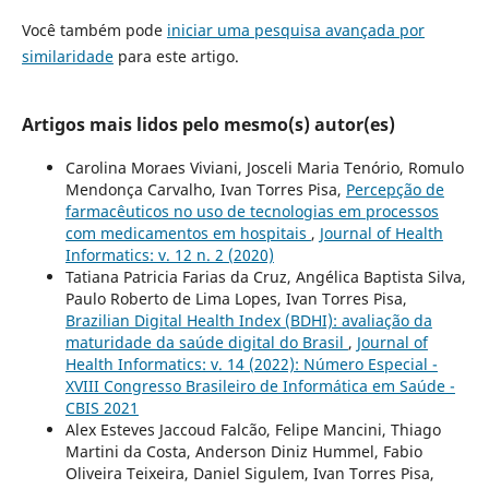
Você também pode
iniciar uma pesquisa avançada por
similaridade
para este artigo.
Artigos mais lidos pelo mesmo(s) autor(es)
Carolina Moraes Viviani, Josceli Maria Tenório, Romulo
Mendonça Carvalho, Ivan Torres Pisa,
Percepção de
farmacêuticos no uso de tecnologias em processos
com medicamentos em hospitais
,
Journal of Health
Informatics: v. 12 n. 2 (2020)
Tatiana Patricia Farias da Cruz, Angélica Baptista Silva,
Paulo Roberto de Lima Lopes, Ivan Torres Pisa,
Brazilian Digital Health Index (BDHI): avaliação da
maturidade da saúde digital do Brasil
,
Journal of
Health Informatics: v. 14 (2022): Número Especial -
XVIII Congresso Brasileiro de Informática em Saúde -
CBIS 2021
Alex Esteves Jaccoud Falcão, Felipe Mancini, Thiago
Martini da Costa, Anderson Diniz Hummel, Fabio
Oliveira Teixeira, Daniel Sigulem, Ivan Torres Pisa,