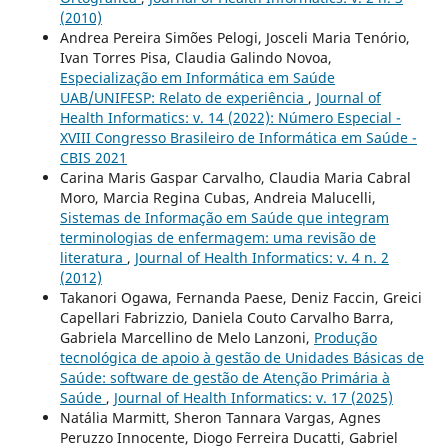
(2010)
Andrea Pereira Simões Pelogi, Josceli Maria Tenório,
Ivan Torres Pisa, Claudia Galindo Novoa,
Especialização em Informática em Saúde
UAB/UNIFESP: Relato de experiência
,
Journal of
Health Informatics: v. 14 (2022): Número Especial -
XVIII Congresso Brasileiro de Informática em Saúde -
CBIS 2021
Carina Maris Gaspar Carvalho, Claudia Maria Cabral
Moro, Marcia Regina Cubas, Andreia Malucelli,
Sistemas de Informação em Saúde que integram
terminologias de enfermagem: uma revisão de
literatura
,
Journal of Health Informatics: v. 4 n. 2
(2012)
Takanori Ogawa, Fernanda Paese, Deniz Faccin, Greici
Capellari Fabrizzio, Daniela Couto Carvalho Barra,
Gabriela Marcellino de Melo Lanzoni,
Produção
tecnológica de apoio à gestão de Unidades Básicas de
Saúde: software de gestão de Atenção Primária à
Saúde
,
Journal of Health Informatics: v. 17 (2025)
Natália Marmitt, Sheron Tannara Vargas, Agnes
Peruzzo Innocente, Diogo Ferreira Ducatti, Gabriel