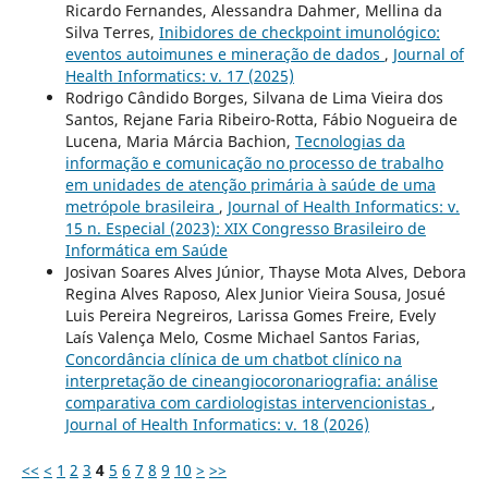
Ricardo Fernandes, Alessandra Dahmer, Mellina da
Silva Terres,
Inibidores de checkpoint imunológico:
eventos autoimunes e mineração de dados
,
Journal of
Health Informatics: v. 17 (2025)
Rodrigo Cândido Borges, Silvana de Lima Vieira dos
Santos, Rejane Faria Ribeiro-Rotta, Fábio Nogueira de
Lucena, Maria Márcia Bachion,
Tecnologias da
informação e comunicação no processo de trabalho
em unidades de atenção primária à saúde de uma
metrópole brasileira
,
Journal of Health Informatics: v.
15 n. Especial (2023): XIX Congresso Brasileiro de
Informática em Saúde
Josivan Soares Alves Júnior, Thayse Mota Alves, Debora
Regina Alves Raposo, Alex Junior Vieira Sousa, Josué
Luis Pereira Negreiros, Larissa Gomes Freire, Evely
Laís Valença Melo, Cosme Michael Santos Farias,
Concordância clínica de um chatbot clínico na
interpretação de cineangiocoronariografia: análise
comparativa com cardiologistas intervencionistas
,
Journal of Health Informatics: v. 18 (2026)
<<
<
1
2
3
4
5
6
7
8
9
10
>
>>