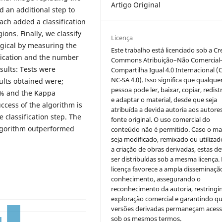
Artigo Original
 an additional step to
ach added a classification
ons. Finally, we classify
Licença
ogical by measuring the
Este trabalho está licenciado sob a Cr
ification and the number
Commons Atribuição–Não Comercial
sults: Tests were
Compartilha Igual 4.0 Internacional (
NC-SA 4.0). Isso significa que qualque
lts obtained were;
pessoa pode ler, baixar, copiar, redist
8% and the Kappa
e adaptar o material, desde que seja
ccess of the algorithm is
atribuída a devida autoria aos autores
 classification step. The
fonte original. O uso comercial do
algorithm outperformed
conteúdo não é permitido. Caso o mat
seja modificado, remixado ou utilizad
a criação de obras derivadas, estas d
ser distribuídas sob a mesma licença.
licença favorece a ampla disseminaçã
conhecimento, assegurando o
reconhecimento da autoria, restringi
exploração comercial e garantindo q
versões derivadas permaneçam acess
sob os mesmos termos.