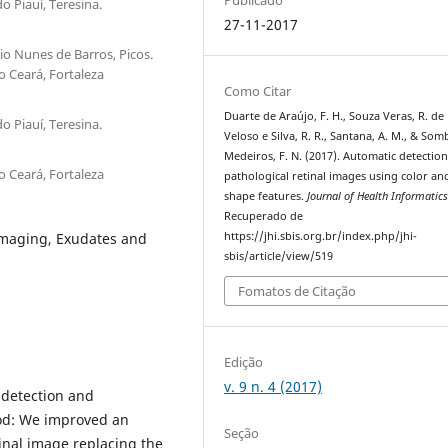
 Piauí, Teresina.
27-11-2017
o Nunes de Barros, Picos.
o Ceará, Fortaleza
Como Citar
Duarte de Araújo, F. H., Souza Veras, R. de 
 Piauí, Teresina.
Veloso e Silva, R. R., Santana, A. M., & Som
Medeiros, F. N. (2017). Automatic detection
o Ceará, Fortaleza
pathological retinal images using color an
shape features.
Journal of Health Informatic
Recuperado de
Imaging, Exudates and
https://jhi.sbis.org.br/index.php/jhi-
sbis/article/view/519
Fomatos de Citação
Edição
v. 9 n. 4 (2017)
 detection and
hod: We improved an
Seção
tinal image replacing the