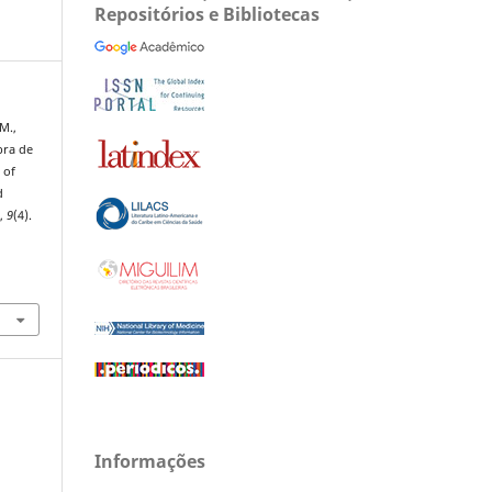
Repositórios e Bibliotecas
M.,
bra de
 of
d
s
,
9
(4).
Informações