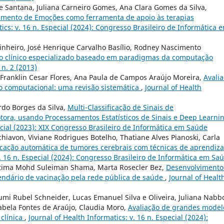
e Santana, Juliana Carneiro Gomes, Ana Clara Gomes da Silva,
mento de Emoções como ferramenta de apoio às terapias
tics: v. 16 n. Especial (2024): Congresso Brasileiro de Informática 
Pinheiro, José Henrique Carvalho Basílio, Rodney Nascimento
o clínico especializado baseado em paradigmas da computação
 n. 2 (2013)
 Franklin Cesar Flores, Ana Paula de Campos Araújo Moreira,
Avali
ão computacional: uma revisão sistemática
,
Journal of Health
rdo Borges da Silva,
Multi-Classificação de Sinais de
ora, usando Processamentos Estatísticos de Sinais e Deep Learni
pecial (2023): XIX Congresso Brasileiro de Informática em Saúde
Schiavon, Viviane Rodrigues Botelho, Thatiane Alves Pianoski, Carla
icação automática de tumores cerebrais com técnicas de aprendiz
v. 16 n. Especial (2024): Congresso Brasileiro de Informática em Sa
 Fatima Mohd Suleiman Shama, Marta Rosecler Bez,
Desenvolvimento
endário de vacinação pela rede pública de saúde
,
Journal of Healt
umi Rubel Schneider, Lucas Emanuel Silva e Oliveira, Juliana Nab
bela Fontes de Araújo, Claudia Moro,
Avaliação de grandes model
clínica
,
Journal of Health Informatics: v. 16 n. Especial (2024):