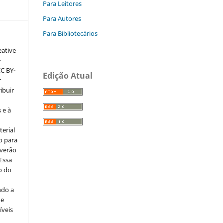
Para Leitores
Para Autores
Para Bibliotecários
eative
–
CC BY-
Edição Atual
r
ribuir
 e à
erial
o para
everão
 Essa
o do
ndo a
ue
íveis