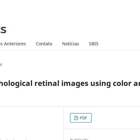
s Anteriores
Contato
Notícias
SBIS
al
hological retinal images using color 
PDF
Publicado