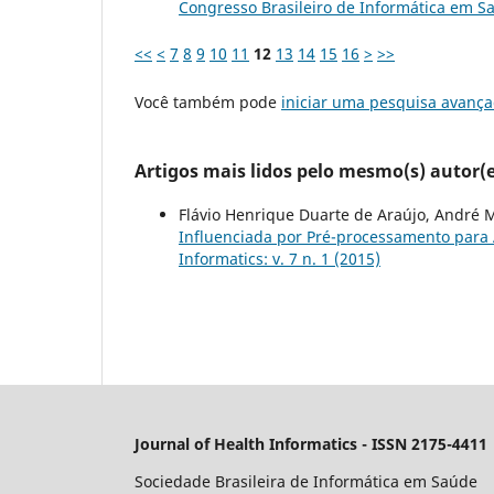
Congresso Brasileiro de Informática em S
<<
<
7
8
9
10
11
12
13
14
15
16
>
>>
Você também pode
iniciar uma pesquisa avança
Artigos mais lidos pelo mesmo(s) autor(e
Flávio Henrique Duarte de Araújo, André 
Influenciada por Pré-processamento par
Informatics: v. 7 n. 1 (2015)
Journal of Health Informatics - ISSN 2175-4411
Sociedade Brasileira de Informática em Saúde