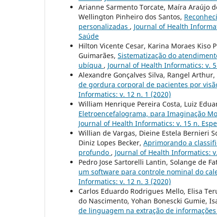
Arianne Sarmento Torcate, Maíra Araújo d
Wellington Pinheiro dos Santos,
Reconheci
personalizadas
,
Journal of Health Informa
Saúde
Hilton Vicente Cesar, Karina Moraes Kiso 
Guimarães,
Sistematização do atendiment
ubíqua
,
Journal of Health Informatics: v. 5
Alexandre Gonçalves Silva, Rangel Arthur,
de gordura corporal de pacientes por vis
Informatics: v. 12 n. 1 (2020)
William Henrique Pereira Costa, Luiz Edua
Eletroencefalograma, para Imaginação Mot
Journal of Health Informatics: v. 15 n. Es
Willian de Vargas, Dieine Estela Bernieri 
Diniz Lopes Becker,
Aprimorando a classif
profundo
,
Journal of Health Informatics: 
Pedro Jose Sartorelli Lantin, Solange de
um software para controle nominal do cal
Informatics: v. 12 n. 3 (2020)
Carlos Eduardo Rodrigues Mello, Elisa Ter
do Nascimento, Yohan Bonescki Gumie, Isa
de linguagem na extração de informações 