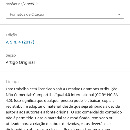
sbis/article/view/519
Fomatos de Citação
Edição
v. 9 n. 4 (2017)
Seção
Artigo Original
Licença
Este trabalho está licenciado sob a Creative Commons Atribuição–
Não Comercial–Compartilha Igual 4.0 Internacional (CC BY-NC-SA
4.0). Isso significa que qualquer pessoa pode ler, baixar, copiar,
redistribuir e adaptar o material, desde que seja atribuída a devida
autoria aos autores e à fonte original. O uso comercial do conteúdo
não é permitido. Caso o material seja modificado, remixado ou
utilizado para a criação de obras derivadas, estas deverão ser
distribuídas sob a mesma licença. Essa licença favorece a ampla