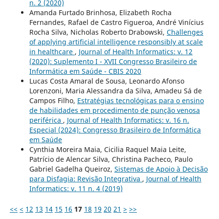
n. 2 (2020)
Amanda Furtado Brinhosa, Elizabeth Rocha
Fernandes, Rafael de Castro Figueroa, André Vinícius
Rocha Silva, Nicholas Roberto Drabowski,
Challenges
of applying artificial intelligence responsibly at scale
in healthcare
,
Journal of Health Informatics: v. 12
(2020): Suplemento I - XVII Congresso Brasileiro de
Informática em Saúde - CBIS 2020
Lucas Costa Amaral de Sousa, Leonardo Afonso
Lorenzoni, Maria Alessandra da Silva, Amadeu Sá de
Campos Filho,
Estratégias tecnológicas para o ensino
de habilidades em procedimento de punção venosa
periférica
,
Journal of Health Informatics: v. 16 n.
Especial (2024): Congresso Brasileiro de Informática
em Saúde
Cynthia Moreira Maia, Cicilia Raquel Maia Leite,
Patrício de Alencar Silva, Christina Pacheco, Paulo
Gabriel Gadelha Queiroz,
Sistemas de Apoio à Decisão
para Disfagia: Revisão Integrativa
,
Journal of Health
Informatics: v. 11 n. 4 (2019)
<<
<
12
13
14
15
16
17
18
19
20
21
>
>>