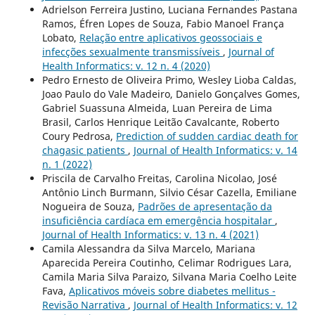
Adrielson Ferreira Justino, Luciana Fernandes Pastana
Ramos, Éfren Lopes de Souza, Fabio Manoel França
Lobato,
Relação entre aplicativos geossociais e
infecções sexualmente transmissíveis
,
Journal of
Health Informatics: v. 12 n. 4 (2020)
Pedro Ernesto de Oliveira Primo, Wesley Lioba Caldas,
Joao Paulo do Vale Madeiro, Danielo Gonçalves Gomes,
Gabriel Suassuna Almeida, Luan Pereira de Lima
Brasil, Carlos Henrique Leitão Cavalcante, Roberto
Coury Pedrosa,
Prediction of sudden cardiac death for
chagasic patients
,
Journal of Health Informatics: v. 14
n. 1 (2022)
Priscila de Carvalho Freitas, Carolina Nicolao, José
Antônio Linch Burmann, Silvio César Cazella, Emiliane
Nogueira de Souza,
Padrões de apresentação da
insuficiência cardíaca em emergência hospitalar
,
Journal of Health Informatics: v. 13 n. 4 (2021)
Camila Alessandra da Silva Marcelo, Mariana
Aparecida Pereira Coutinho, Celimar Rodrigues Lara,
Camila Maria Silva Paraizo, Silvana Maria Coelho Leite
Fava,
Aplicativos móveis sobre diabetes mellitus -
Revisão Narrativa
,
Journal of Health Informatics: v. 12