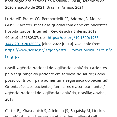
notificação dos estados no Notivisa - Brasil, setembro de
2020 a agosto de 2021. Brasilia: Anvisa, 2021.
Luzia MF, Prates CG, Bombardelli CF, Adorna JB, Moura
GMSS. Características das quedas com dano em pacientes
hospitalizados [Internet]. Rev. Gaúcha Enferm. 2019;
40(esp):e20180307. doi:
https://doi.org/10.1590/1983-
1447.2019.20180307
[cited 2022 jul 10]. Available from:
https://www.scielo.br/j/rgenf/a/ffH5JPMzwzJMxn9PJbHtfTn/?
lang=pt
Brasil. Agência Nacional de Vigilância Sanitária. Pacientes
pela segurança do paciente em serviços de saúde: Como
posso contribuir para aumentar a segurança do paciente?
Orientações aos pacientes, familiares e acompanhantes/
Agência Nacional de Vigilância Sanitária. Brasília: Anvisa,
2017.
Carter EJ, Khasnabish S, Adelman JS, Bogaisky M, Lindros
ME, Alfieri L, et al. Adoption of a Patient-Tailored Fall