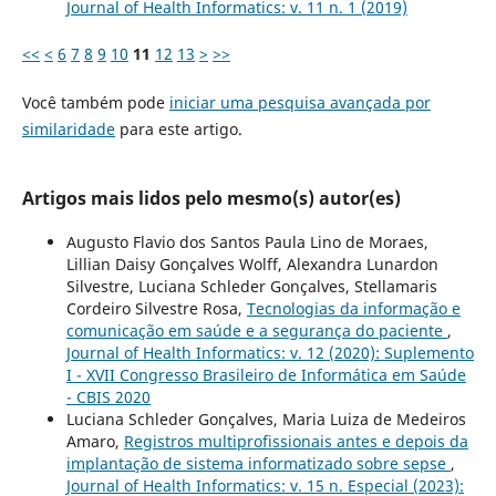
Journal of Health Informatics: v. 11 n. 1 (2019)
<<
<
6
7
8
9
10
11
12
13
>
>>
Você também pode
iniciar uma pesquisa avançada por
similaridade
para este artigo.
Artigos mais lidos pelo mesmo(s) autor(es)
Augusto Flavio dos Santos Paula Lino de Moraes,
Lillian Daisy Gonçalves Wolff, Alexandra Lunardon
Silvestre, Luciana Schleder Gonçalves, Stellamaris
Cordeiro Silvestre Rosa,
Tecnologias da informação e
comunicação em saúde e a segurança do paciente
,
Journal of Health Informatics: v. 12 (2020): Suplemento
I - XVII Congresso Brasileiro de Informática em Saúde
- CBIS 2020
Luciana Schleder Gonçalves, Maria Luiza de Medeiros
Amaro,
Registros multiprofissionais antes e depois da
implantação de sistema informatizado sobre sepse
,
Journal of Health Informatics: v. 15 n. Especial (2023):