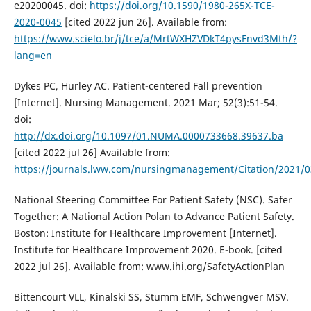
e20200045. doi:
https://doi.org/10.1590/1980-265X-TCE-
2020-0045
[cited 2022 jun 26]. Available from:
https://www.scielo.br/j/tce/a/MrtWXHZVDkT4pysFnvd3Mth/?
lang=en
Dykes PC, Hurley AC. Patient-centered Fall prevention
[Internet]. Nursing Management. 2021 Mar; 52(3):51-54.
doi:
http://dx.doi.org/10.1097/01.NUMA.0000733668.39637.ba
[cited 2022 jul 26] Available from:
https://journals.lww.com/nursingmanagement/Citation/2021/03
National Steering Committee For Patient Safety (NSC). Safer
Together: A National Action Polan to Advance Patient Safety.
Boston: Institute for Healthcare Improvement [Internet].
Institute for Healthcare Improvement 2020. E-book. [cited
2022 jul 26]. Available from: www.ihi.org/SafetyActionPlan
Bittencourt VLL, Kinalski SS, Stumm EMF, Schwengver MSV.