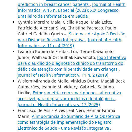
prediction in breast cancer patients
,
Journal of Health
Informatics: v. 15 n. Especial (2023): XIX Congresso
Brasileiro de Informática em Saúde
Cynthia Moreira Maia, Cicilia Raquel Maia Leite,
Patrício de Alencar Silva, Christina Pacheco, Paulo
Gabriel Gadelha Queiroz,
Sistemas de Apoio à Decisão
para Disfagia: Revisão Integrativa
,
Journal of Health
Informatics: v. 11 n. 4 (2019)
Leandro Rubim de Freitas, Luiz Teruo Kawamoto
Junior, Waltraudi Orchulhak Kawamoto,
Jogo Interativo
para o auxílio do diagnóstico clínico do transtorno do
déficit de atenção com hiperatividade em crianças
,
Journal of Health Informatics: v. 11 n. 2 (2019)
Wislem Miranda de Mello, Vinícius Dutra, Magáli Beck
Guimarães, Jeannie M. Vickery, Gabriela Salatino
Liedke,
Fotogrametria com smartphone – alternativa
acessível para digitalizar modelos odontológicos
,
Journal of Health Informatics: v. 17 (2025)
Francisco de Assis Alves Leal Neri, Heimar Fátima
Marin,
A importância do Sumário de Alta Obstétrica
como estratégia de implementação do Registro
Eletrônico de Saúde - uma Revisão Integrativa
,