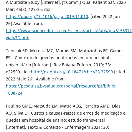
A Multisite Study [Internet]. Jt Comm J Qual Patient Saf. 2020
Mar; 46(3): 129-35. doi:
https://doi.org/10.1016/j.jcjq.2019.11.010
. [cited 2022 jun
26] Available from:
https://www.sciencedirect.com/science/article/abs/pii/S1553
via%3Dihub
Tiensoli SD, Moreira MC, Morais SM, Matozinhos FP, Gomes
FSL. Contexto de quedas notificadas em um hospital
universitário [Internet]. Rev Baiana Enferm. 2019; 33:
e32590. doi:
http://dx.doi.org/10.18471/rbe.v33.32590
[cited
2022 Maio 26]. Available from:
https://pesquisa.bvsalud.org/portal/resource/pt/biblio-
1098724
.
Paulino GME, Matsuda LM, Matta ACG, Ferreira AMD, Dias
AO, Silva LF. Custos e causas-raízes de erros de medicação e
quedas em hospital de ensino: estudo transversal
[Internet]. Texto & Contexto - Enfermagem 2021; 30: