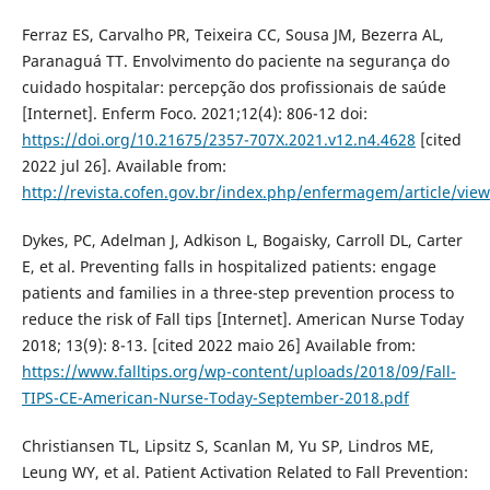
Ferraz ES, Carvalho PR, Teixeira CC, Sousa JM, Bezerra AL,
Paranaguá TT. Envolvimento do paciente na segurança do
cuidado hospitalar: percepção dos profissionais de saúde
[Internet]. Enferm Foco. 2021;12(4): 806-12 doi:
https://doi.org/10.21675/2357-707X.2021.v12.n4.4628
[cited
2022 jul 26]. Available from:
http://revista.cofen.gov.br/index.php/enfermagem/article/vie
Dykes, PC, Adelman J, Adkison L, Bogaisky, Carroll DL, Carter
E, et al. Preventing falls in hospitalized patients: engage
patients and families in a three-step prevention process to
reduce the risk of Fall tips [Internet]. American Nurse Today
2018; 13(9): 8-13. [cited 2022 maio 26] Available from:
https://www.falltips.org/wp-content/uploads/2018/09/Fall-
TIPS-CE-American-Nurse-Today-September-2018.pdf
Christiansen TL, Lipsitz S, Scanlan M, Yu SP, Lindros ME,
Leung WY, et al. Patient Activation Related to Fall Prevention: