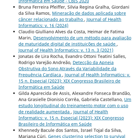
Informática em Saúde - CBIS 2020
Bruna Ferreira Pfeiffer, Silvia Regina Gralha, Giordani
da Silva Ramos,
Mineração de dados aplicada sobre
câncer relacionado ao trabalho
,
Journal of Health
Informatics: v. 16 (2024)
Claudio Giulliano Alves da Costa, Heimar de Fatima
Marin,
Desenvolvimento de um método para avaliação
de maturidade digital de instituições de saúde
,
Journal of Health Informatics: v. 13 n. 3 (2021)
Jonatas de Lira Rocha, Evandro Ottoni Teatini Salles,
Rodrigo Varejão Andreão,
Detecção da Apneia
Obstrutiva do Sono Através da Variabilidade da
Frequência Cardíaca
,
Journal of Health Informatics: v.
15 n. Especial (2023): XIX Congresso Brasileiro de
Informática em Saúde
Gilda Aparecida de Assis, Alexandre Fonseca Brandão,
Ana Grasielle Dionisio Corrêa, Gabriela Castellano,
Um
estudo longitudinal do treinamento motor com o uso
de realidade aumentada
,
Journal of Health
Informatics: v. 15 n. Especial (2023): XIX Congresso
Brasileiro de Informática em Saúde
Khennedy Bacule dos Santos, Israel Tojal da Silva,
Mariana Cúri,
Genes clustering selection to survival