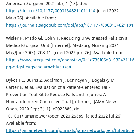
American Surgeon. 2021 abr; 1 (18). doi:
https://doi.org/10.1177/00031348211011114
[cited 2022
Maio 26]. Available from:
https://journals.sagepub.com/doi/abs/10.1177/000313482110
Wisler H, Prado Gl, Cohn T. Reducing Unwitnessed Falls on a
Medical-Surgical Unit [Internet]. Medsurg Nursing 2021
May/Jun; 30(3): 208-11. [cited 2022 jun 26]. Available from:
https://www.proquest.com/openview/0e1e730f06d319324211b
pq-origsite=gscholar&cbl=30764
Dykes PC, Burns Z, Adelman J, Benneyan J, Bogaisky M,
Carter E, et al. Evaluation of a Patient-Centered Fall-
Prevention Tool Kit to Reduce Falls and Injuries: A
Nonrandomized Controlled Trial [Internet]. JAMA Netw
Open. 2020 Sep; 3(11): e2025889. doi:
10.1001/jamanetworkopen.2020.25889. [cited 2022 jul 26]
Available from:
https://jamanetwork.com/journals/jamanetworkopen/fullarticl