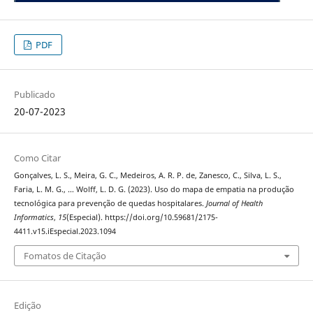
PDF
Publicado
20-07-2023
Como Citar
Gonçalves, L. S., Meira, G. C., Medeiros, A. R. P. de, Zanesco, C., Silva, L. S.,
Faria, L. M. G., … Wolff, L. D. G. (2023). Uso do mapa de empatia na produção
tecnológica para prevenção de quedas hospitalares.
Journal of Health
Informatics
,
15
(Especial). https://doi.org/10.59681/2175-
4411.v15.iEspecial.2023.1094
Fomatos de Citação
Edição