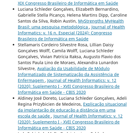
XIX Congresso Brasileiro de Informática em Saúde
Luciana Schleder Gonçalves, Elizabeth Bernardino,
Gabrielle Stella Picanço, Helena Martins Dipp, Caroline
Santos da Silva, Robin Austin,
MyStrengths MyHealth
Brasil: uma pesquisa metodológica
,
Journal of Health
Informatics: v. 16 n. Especial (2024): Congresso
Brasileiro de Informática em Saúde
Stellamaris Cordeiro Silvestre Rosa, Lillian Daisy
Gonçalves Wolff, Camila Wolff, Luciana Schleder
Gonçalves, Vivian Patrícia Raksa, Augusto Flavio dos
Santos Paula Lino de Moraes, Alexandra Lunardon
Silvestre,
Avaliação da Usabilidade de Módulo
Informatizado de Sistematização da Assistência de
Enfermagem
,
Journal of Health Informatics: v. 12
(2020): Suplemento I - XVII Congresso Brasileiro de
Informática em Saúde - CBIS 2020
Aldiney José Doreto, Luciana Schleder Gonçalves, Adeli
Regina Prizybicien de Medeiros,
Explicação situacional
da implantação de educação a distância em uma
escola de saúde
,
Journal of Health Informatics: v. 12
(2020): Suplemento I - XVII Congresso Brasileiro de
Informática em Saúde - CBIS 2020