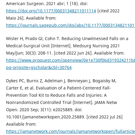
American Surgeon. 2021 abr; 1 (18). doi:
https://doi.org/10.1177/00031348211011114
[cited 2022
Maio 26]. Available from:
https://journals.sagepub.com/doi/abs/10.1177/000313482110
Wisler H, Prado Gl, Cohn T. Reducing Unwitnessed Falls on a
Medical-Surgical Unit [Internet]. Medsurg Nursing 2021
May/Jun; 30(3): 208-11. [cited 2022 jun 26]. Available from:
https://www.proquest.com/openview/0e1e730f06d319324211b
pq-origsite=gscholar&cbl=30764
Dykes PC, Burns Z, Adelman J, Benneyan J, Bogaisky M,
Carter E, et al. Evaluation of a Patient-Centered Fall-
Prevention Tool Kit to Reduce Falls and Injuries: A
Nonrandomized Controlled Trial [Internet]. JAMA Netw
Open. 2020 Sep; 3(11): e2025889. doi:
10.1001/jamanetworkopen.2020.25889. [cited 2022 jul 26]
Available from:
https://jamanetwork.com/journals/jamanetworkopen/fullarticl