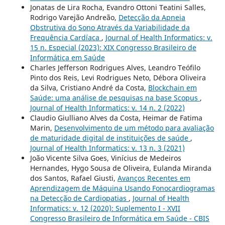
Jonatas de Lira Rocha, Evandro Ottoni Teatini Salles,
Rodrigo Varejão Andreão,
Detecção da Apneia
Obstrutiva do Sono Através da Variabilidade da
Frequência Cardíaca
,
Journal of Health Informatics: v.
15 n. Especial (2023): XIX Congresso Brasileiro de
Informática em Saúde
Charles Jefferson Rodrigues Alves, Leandro Teófilo
Pinto dos Reis, Levi Rodrigues Neto, Débora Oliveira
da Silva, Cristiano André da Costa,
Blockchain em
Saúde: uma análise de pesquisas na base Scopus
,
Journal of Health Informatics: v. 14 n. 2 (2022)
Claudio Giulliano Alves da Costa, Heimar de Fatima
Marin,
Desenvolvimento de um método para avaliação
de maturidade digital de instituições de saúde
,
Journal of Health Informatics: v. 13 n. 3 (2021)
João Vicente Silva Goes, Vinícius de Medeiros
Hernandes, Hygo Sousa de Oliveira, Eulanda Miranda
dos Santos, Rafael Giusti,
Avanços Recentes em
Aprendizagem de Máquina Usando Fonocardiogramas
na Detecção de Cardiopatias
,
Journal of Health
Informatics: v. 12 (2020): Suplemento I - XVII
Congresso Brasileiro de Informática em Saúde - CBIS