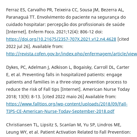
Ferraz ES, Carvalho PR, Teixeira CC, Sousa JM, Bezerra AL,
Paranaguá TT. Envolvimento do paciente na segurança do
cuidado hospitalar: percepção dos profissionais de saúde
[Internet]. Enferm Foco. 2021;12(4): 806-12 doi:
https://doi.org/10.21675/2357-707X.2021.v12.n4.4628
[cited
2022 jul 26]. Available from:
http://revista.cofen.gov.br/index.php/enfermagem/article/vie
Dykes, PC, Adelman J, Adkison L, Bogaisky, Carroll DL, Carter
E, et al. Preventing falls in hospitalized patients: engage
patients and families in a three-step prevention process to
reduce the risk of Fall tips [Internet]. American Nurse Today
2018; 13(9): 8-13. [cited 2022 maio 26] Available from:
https://www.falltips.org/wp-content/uploads/2018/09/Fall-
TIPS-CE-American-Nurse-Today-September-2018.pdf
Christiansen TL, Lipsitz S, Scanlan M, Yu SP, Lindros ME,
Leung WY, et al. Patient Activation Related to Fall Prevention: