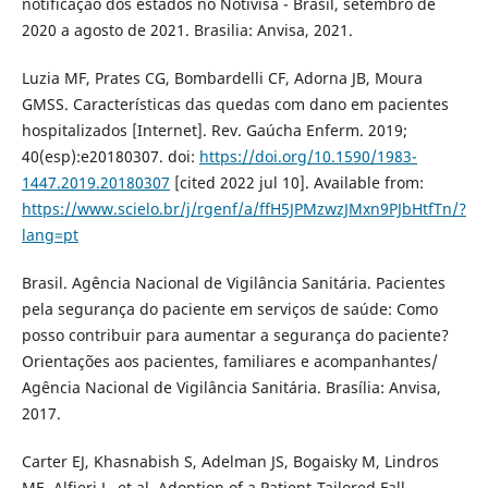
notificação dos estados no Notivisa - Brasil, setembro de
2020 a agosto de 2021. Brasilia: Anvisa, 2021.
Luzia MF, Prates CG, Bombardelli CF, Adorna JB, Moura
GMSS. Características das quedas com dano em pacientes
hospitalizados [Internet]. Rev. Gaúcha Enferm. 2019;
40(esp):e20180307. doi:
https://doi.org/10.1590/1983-
1447.2019.20180307
[cited 2022 jul 10]. Available from:
https://www.scielo.br/j/rgenf/a/ffH5JPMzwzJMxn9PJbHtfTn/?
lang=pt
Brasil. Agência Nacional de Vigilância Sanitária. Pacientes
pela segurança do paciente em serviços de saúde: Como
posso contribuir para aumentar a segurança do paciente?
Orientações aos pacientes, familiares e acompanhantes/
Agência Nacional de Vigilância Sanitária. Brasília: Anvisa,
2017.
Carter EJ, Khasnabish S, Adelman JS, Bogaisky M, Lindros
ME, Alfieri L, et al. Adoption of a Patient-Tailored Fall