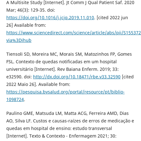
A Multisite Study [Internet]. Jt Comm J Qual Patient Saf. 2020
Mar; 46(3): 129-35. doi:
https://doi.org/10.1016/j.jcjq.2019.11.010
. [cited 2022 jun
26] Available from:
https://www.sciencedirect.com/science/article/abs/pii/S1553
via%3Dihub
Tiensoli SD, Moreira MC, Morais SM, Matozinhos FP, Gomes
FSL. Contexto de quedas notificadas em um hospital
universitário [Internet]. Rev Baiana Enferm. 2019; 33:
e32590. doi:
http://dx.doi.org/10.18471/rbe.v33.32590
[cited
2022 Maio 26]. Available from:
https://pesquisa.bvsalud.org/portal/resource/pt/biblio-
1098724
.
Paulino GME, Matsuda LM, Matta ACG, Ferreira AMD, Dias
AO, Silva LF. Custos e causas-raízes de erros de medicação e
quedas em hospital de ensino: estudo transversal
[Internet]. Texto & Contexto - Enfermagem 2021; 30: