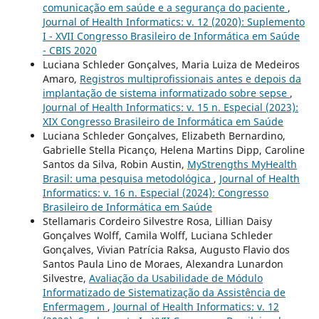
comunicação em saúde e a segurança do paciente
,
Journal of Health Informatics: v. 12 (2020): Suplemento
I - XVII Congresso Brasileiro de Informática em Saúde
- CBIS 2020
Luciana Schleder Gonçalves, Maria Luiza de Medeiros
Amaro,
Registros multiprofissionais antes e depois da
implantação de sistema informatizado sobre sepse
,
Journal of Health Informatics: v. 15 n. Especial (2023):
XIX Congresso Brasileiro de Informática em Saúde
Luciana Schleder Gonçalves, Elizabeth Bernardino,
Gabrielle Stella Picanço, Helena Martins Dipp, Caroline
Santos da Silva, Robin Austin,
MyStrengths MyHealth
Brasil: uma pesquisa metodológica
,
Journal of Health
Informatics: v. 16 n. Especial (2024): Congresso
Brasileiro de Informática em Saúde
Stellamaris Cordeiro Silvestre Rosa, Lillian Daisy
Gonçalves Wolff, Camila Wolff, Luciana Schleder
Gonçalves, Vivian Patrícia Raksa, Augusto Flavio dos
Santos Paula Lino de Moraes, Alexandra Lunardon
Silvestre,
Avaliação da Usabilidade de Módulo
Informatizado de Sistematização da Assistência de
Enfermagem
,
Journal of Health Informatics: v. 12