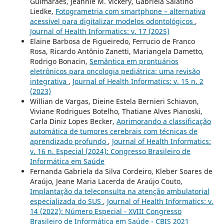
Guimarães, Jeannie M. Vickery, Gabriela Salatino
Liedke,
Fotogrametria com smartphone – alternativa
acessível para digitalizar modelos odontológicos
,
Journal of Health Informatics: v. 17 (2025)
Elaine Barbosa de Figueiredo, Ferrucio de Franco
Rosa, Ricardo Antônio Zanetti, Mariangela Dametto,
Rodrigo Bonacin,
Semântica em prontuários
eletrônicos para oncologia pediátrica: uma revisão
integrativa
,
Journal of Health Informatics: v. 15 n. 2
(2023)
Willian de Vargas, Dieine Estela Bernieri Schiavon,
Viviane Rodrigues Botelho, Thatiane Alves Pianoski,
Carla Diniz Lopes Becker,
Aprimorando a classificação
automática de tumores cerebrais com técnicas de
aprendizado profundo
,
Journal of Health Informatics:
v. 16 n. Especial (2024): Congresso Brasileiro de
Informática em Saúde
Fernanda Gabriela da Silva Cordeiro, Kleber Soares de
Araújo, Jeane Maria Lacerda de Araújo Couto,
Implantação da teleconsulta na atenção ambulatorial
especializada do SUS
,
Journal of Health Informatics: v.
14 (2022): Número Especial - XVIII Congresso
Brasileiro de Informática em Saúde - CBIS 2021