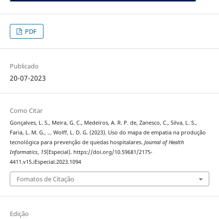
PDF
Publicado
20-07-2023
Como Citar
Gonçalves, L. S., Meira, G. C., Medeiros, A. R. P. de, Zanesco, C., Silva, L. S.,
Faria, L. M. G., … Wolff, L. D. G. (2023). Uso do mapa de empatia na produção
tecnológica para prevenção de quedas hospitalares.
Journal of Health
Informatics
,
15
(Especial). https://doi.org/10.59681/2175-
4411.v15.iEspecial.2023.1094
Fomatos de Citação
Edição