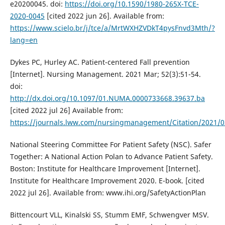
e20200045. doi:
https://doi.org/10.1590/1980-265X-TCE-
2020-0045
[cited 2022 jun 26]. Available from:
https://www.scielo.br/j/tce/a/MrtWXHZVDkT4pysFnvd3Mth/?
lang=en
Dykes PC, Hurley AC. Patient-centered Fall prevention
[Internet]. Nursing Management. 2021 Mar; 52(3):51-54.
doi:
http://dx.doi.org/10.1097/01.NUMA.0000733668.39637.ba
[cited 2022 jul 26] Available from:
https://journals.lww.com/nursingmanagement/Citation/2021/03
National Steering Committee For Patient Safety (NSC). Safer
Together: A National Action Polan to Advance Patient Safety.
Boston: Institute for Healthcare Improvement [Internet].
Institute for Healthcare Improvement 2020. E-book. [cited
2022 jul 26]. Available from: www.ihi.org/SafetyActionPlan
Bittencourt VLL, Kinalski SS, Stumm EMF, Schwengver MSV.