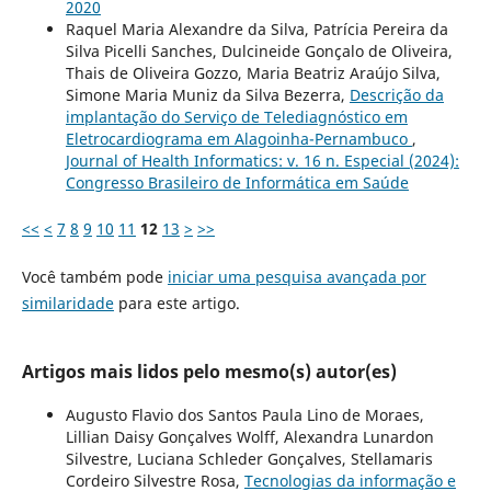
2020
Raquel Maria Alexandre da Silva, Patrícia Pereira da
Silva Picelli Sanches, Dulcineide Gonçalo de Oliveira,
Thais de Oliveira Gozzo, Maria Beatriz Araújo Silva,
Simone Maria Muniz da Silva Bezerra,
Descrição da
implantação do Serviço de Telediagnóstico em
Eletrocardiograma em Alagoinha-Pernambuco
,
Journal of Health Informatics: v. 16 n. Especial (2024):
Congresso Brasileiro de Informática em Saúde
<<
<
7
8
9
10
11
12
13
>
>>
Você também pode
iniciar uma pesquisa avançada por
similaridade
para este artigo.
Artigos mais lidos pelo mesmo(s) autor(es)
Augusto Flavio dos Santos Paula Lino de Moraes,
Lillian Daisy Gonçalves Wolff, Alexandra Lunardon
Silvestre, Luciana Schleder Gonçalves, Stellamaris
Cordeiro Silvestre Rosa,
Tecnologias da informação e